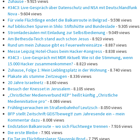
Zuhause
- 9.915 views
#34C3: Live-Gespräch über Datenschutz und NSA mit Deutschlandfunk
Nova
- 9.604 views
Für viele Flüchtlinge endet die Balkanroute in Belgrad
- 9.598 views
Auf biblischen Spuren in Shilo: Stiftshütte und Bundeslade
- 9.305 views
Stromladesäulen mit Einladung zur Selbstbedienung
- 9.049 views
Am Bethesda-Teich stand auch schon Jesus
- 8.923 views
Rund um mein Zuhause gibt es Feuerwehreinsätze
- 8.887 views
Messe Leipzig Hotel-Chaos beim Hacker-Kongress
- 8.838 views
#34C3 – Live-Gespräch mit MDR Aktuell: Wie ist die Stimmung, wenn
15.000 Hacker zusammenkommen?
- 8.823 views
Zuhause, Folge 1: Mein Lieblingsplatz in der Wohnung
- 8.740 views
Plakate als stumme Zeitzeugen
- 8.336 views
20 Jahre Israelnetz
- 8.160 views
Besuch der Knesset in Jerusalem
- 8.105 views
„Christlicher Medienverbund KEP“ heißt künftig „Christliche
Medieninitiative pro“
- 8.086 views
Frühlingserwachen im Straßenbahnhof Leutzsch
- 8.050 views
BFP stellt Zeitschrift GEISTbewegt! zum Jahresende ein – mein
Kommentar dazu
- 8.008 views
Endstation Balkanroute – wo sich Fluchtwege trennen
- 7.916 views
Die erste Bleibe
- 7.901 views
Ein Tag im Flüchtlingslager Slavonski Brod
- 7.795 views