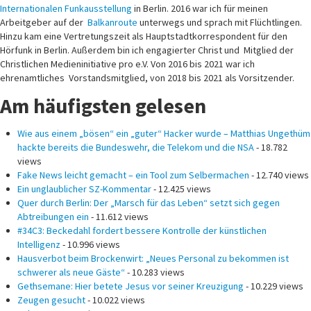
Internationalen Funkausstellung
in Berlin. 2016 war ich für meinen
Arbeitgeber auf der
Balkanroute
unterwegs und sprach mit Flüchtlingen.
Hinzu kam eine Vertretungszeit als Hauptstadtkorrespondent für den
Hörfunk in Berlin. Außerdem bin ich engagierter Christ und Mitglied der
Christlichen Medieninitiative pro e.V. Von 2016 bis 2021 war ich
ehrenamtliches Vorstandsmitglied, von 2018 bis 2021 als Vorsitzender.
Am häufigsten gelesen
Wie aus einem „bösen“ ein „guter“ Hacker wurde – Matthias Ungethüm
hackte bereits die Bundeswehr, die Telekom und die NSA
- 18.782
views
Fake News leicht gemacht – ein Tool zum Selbermachen
- 12.740 views
Ein unglaublicher SZ-Kommentar
- 12.425 views
Quer durch Berlin: Der „Marsch für das Leben“ setzt sich gegen
Abtreibungen ein
- 11.612 views
#34C3: Beckedahl fordert bessere Kontrolle der künstlichen
Intelligenz
- 10.996 views
Hausverbot beim Brockenwirt: „Neues Personal zu bekommen ist
schwerer als neue Gäste“
- 10.283 views
Gethsemane: Hier betete Jesus vor seiner Kreuzigung
- 10.229 views
Zeugen gesucht
- 10.022 views