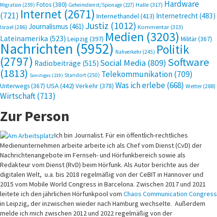
Hardware
Fotos
(380)
Halle
(317)
Migration
(239)
Geheimdienst/Spionage
(227)
Internet
(2671)
(721)
Internetrecht
(483)
Internethandel
(413)
Justiz
(1012)
Journalismus
(461)
Kommentar
(313)
Israel
(286)
Medien
(3203)
Lateinamerika
(523)
Leipzig
(397)
Militär
(367)
Nachrichten
(5952)
Politik
Nahverkehr
(245)
(2797)
Software
Social Media
(809)
Radiobeiträge
(515)
(1813)
Telekommunikation
(709)
Standort
(250)
Sonstiges
(219)
Was ich erlebe
(668)
USA
(442)
Verkehr
(378)
Unterwegs
(367)
Wetter
(288)
Wirtschaft
(713)
Zur Person
Ich bin Journalist. Für ein öffentlich-rechtliches
Medienunternehmen arbeite arbeite ich als Chef vom Dienst (CvD) der
Nachrichtenangebote im Fernseh- und Hörfunkbereich sowie als
Redakteur vom Dienst (RvD) beim Hörfunk. Als Autor berichte aus der
digitalen Welt, u.a. bis 2018 regelmäßig von der CeBIT in Hannover und
2015 vom Mobile World Congress in Barcelona. Zwischen 2017 und 2021
leitete ich den jährlichen Hörfunkpool vom
Chaos Communication Congress
in Leipzig, der inzwischen wieder nach Hamburg wechselte. Außerdem
melde ich mich zwischen 2012 und 2022 regelmäßig von der