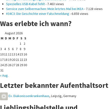
Spezielles USB-Kabel fehlt
- 7.463 views
Service zum Selbermachen: Mein letztes Mal bei IKEA
- 7.128 views
#34C3: Die Geschichte einer Falschmeldung
- 6.858 views
Was erlebte ich wann?
August 2026
M
D
M
D
F
S
S
1
2
3
4
5
6
7
8
9
10
11
12
13
14
15
16
17
18
19
20
21
22
23
24
25
26
27
28
29
30
31
« Aug.
Letzter bekannter Aufenthaltsort
Ev. Diakonissenkrankenhaus
,
Leipzig
,
Germany
Lieblingsbibelstelle und