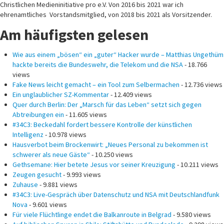
Christlichen Medieninitiative pro e.V. Von 2016 bis 2021 war ich
ehrenamtliches Vorstandsmitglied, von 2018 bis 2021 als Vorsitzender.
Am häufigsten gelesen
Wie aus einem „bösen“ ein „guter“ Hacker wurde – Matthias Ungethüm
hackte bereits die Bundeswehr, die Telekom und die NSA
- 18.766
views
Fake News leicht gemacht – ein Tool zum Selbermachen
- 12.736 views
Ein unglaublicher SZ-Kommentar
- 12.409 views
Quer durch Berlin: Der „Marsch für das Leben“ setzt sich gegen
Abtreibungen ein
- 11.605 views
#34C3: Beckedahl fordert bessere Kontrolle der künstlichen
Intelligenz
- 10.978 views
Hausverbot beim Brockenwirt: „Neues Personal zu bekommen ist
schwerer als neue Gäste“
- 10.250 views
Gethsemane: Hier betete Jesus vor seiner Kreuzigung
- 10.211 views
Zeugen gesucht
- 9.993 views
Zuhause
- 9.881 views
#34C3: Live-Gespräch über Datenschutz und NSA mit Deutschlandfunk
Nova
- 9.601 views
Für viele Flüchtlinge endet die Balkanroute in Belgrad
- 9.580 views