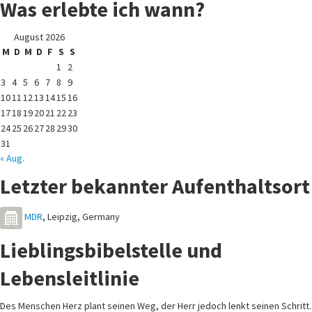
Was erlebte ich wann?
August 2026
M
D
M
D
F
S
S
1
2
3
4
5
6
7
8
9
10
11
12
13
14
15
16
17
18
19
20
21
22
23
24
25
26
27
28
29
30
31
« Aug.
Letzter bekannter Aufenthaltsort
MDR
,
Leipzig
,
Germany
Lieblingsbibelstelle und
Lebensleitlinie
Des Menschen Herz plant seinen Weg, der Herr jedoch lenkt seinen Schritt.