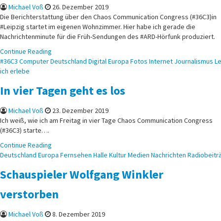
Michael Voß
26. Dezember 2019
Die Berichterstattung über den Chaos Communication Congress (#36C3)in
#Leipzig startet im eigenen Wohnzimmer. Hier habe ich gerade die
Nachrichtenminute für die Früh-Sendungen des #ARD-Hörfunk produziert.
Continue Reading
Posted
#36C3
Computer
Deutschland
Digital
Europa
Fotos
Internet
Journalismus
Le
in
ich erlebe
In vier Tagen geht es los
Michael Voß
23. Dezember 2019
Ich weiß, wie ich am Freitag in vier Tage Chaos Communication Congress
(#36C3) starte….
Continue Reading
Posted
Deutschland
Europa
Fernsehen
Halle
Kultur
Medien
Nachrichten
Radiobeitr
in
Schauspieler Wolfgang Winkler
verstorben
Michael Voß
8. Dezember 2019