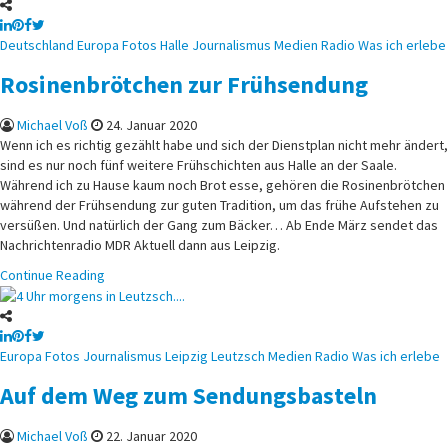
Posted
Deutschland
Europa
Fotos
Halle
Journalismus
Medien
Radio
Was ich erlebe
in
Rosinenbrötchen zur Frühsendung
Michael Voß
24. Januar 2020
Wenn ich es richtig gezählt habe und sich der Dienstplan nicht mehr ändert,
sind es nur noch fünf weitere Frühschichten aus Halle an der Saale.
Während ich zu Hause kaum noch Brot esse, gehören die Rosinenbrötchen
während der Frühsendung zur guten Tradition, um das frühe Aufstehen zu
versüßen. Und natürlich der Gang zum Bäcker… Ab Ende März sendet das
Nachrichtenradio MDR Aktuell dann aus Leipzig.
Continue Reading
Posted
Europa
Fotos
Journalismus
Leipzig
Leutzsch
Medien
Radio
Was ich erlebe
in
Auf dem Weg zum Sendungsbasteln
Michael Voß
22. Januar 2020