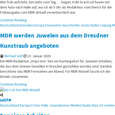
Wer früh aufsteht, hat mehr vom Tag…. Gegen 4 Uhr brach ich heute mit
dem Auto nach Halle auf, wo ich ab 5 Uhr als Redakteur vom Dienst für die
Frühausgabe vom MDR aktuell verantwortlich war.
Continue Reading
Posted
Deutschland
Dresden
Europa
Fernsehen
Geschichte
Justiz
Kultur
Leipzig
M
in
MDR werden Juwelen aus dem Dresdner
Kunstraub angeboten
Michael Voß
13. Januar 2020
Die MDR-Redaktion „Kripo live“ hat ein Kaufangebot für Juwelen erhalten,
die aus dem Grünen Gewölbe in Dresden gestohlen worden sind. Darüber
berichtete das MDR Fernsehen am Abend. Für MDR Aktuell fasste ich die
Details zusammen.
Continue Reading
Posted
Deutschland
Europa
Fotos
Halle
Journalismus
Medien
Radio
Was ich erlebe
in