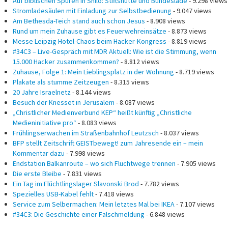
Auf biblischen Spuren in Shilo: Stiftshütte und Bundeslade
- 9.298 views
Stromladesäulen mit Einladung zur Selbstbedienung
- 9.047 views
Am Bethesda-Teich stand auch schon Jesus
- 8.908 views
Rund um mein Zuhause gibt es Feuerwehreinsätze
- 8.873 views
Messe Leipzig Hotel-Chaos beim Hacker-Kongress
- 8.819 views
#34C3 – Live-Gespräch mit MDR Aktuell: Wie ist die Stimmung, wenn
15.000 Hacker zusammenkommen?
- 8.812 views
Zuhause, Folge 1: Mein Lieblingsplatz in der Wohnung
- 8.719 views
Plakate als stumme Zeitzeugen
- 8.315 views
20 Jahre Israelnetz
- 8.144 views
Besuch der Knesset in Jerusalem
- 8.087 views
„Christlicher Medienverbund KEP“ heißt künftig „Christliche
Medieninitiative pro“
- 8.083 views
Frühlingserwachen im Straßenbahnhof Leutzsch
- 8.037 views
BFP stellt Zeitschrift GEISTbewegt! zum Jahresende ein – mein
Kommentar dazu
- 7.998 views
Endstation Balkanroute – wo sich Fluchtwege trennen
- 7.905 views
Die erste Bleibe
- 7.831 views
Ein Tag im Flüchtlingslager Slavonski Brod
- 7.782 views
Spezielles USB-Kabel fehlt
- 7.418 views
Service zum Selbermachen: Mein letztes Mal bei IKEA
- 7.107 views
#34C3: Die Geschichte einer Falschmeldung
- 6.848 views