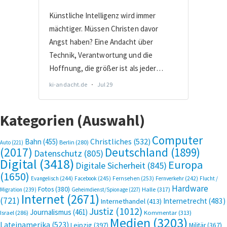
Kategorien (Auswahl)
Computer
Bahn
(455)
Christliches
(532)
Berlin
(280)
Auto
(221)
(2017)
Deutschland
(1899)
Datenschutz
(805)
Digital
(3418)
Europa
Digitale Sicherheit
(845)
(1650)
Evangelisch
(244)
Facebook
(245)
Fernsehen
(253)
Fernverkehr
(242)
Flucht /
Hardware
Fotos
(380)
Halle
(317)
Migration
(239)
Geheimdienst/Spionage
(227)
Internet
(2671)
(721)
Internetrecht
(483)
Internethandel
(413)
Justiz
(1012)
Journalismus
(461)
Kommentar
(313)
Israel
(286)
Medien
(3203)
Lateinamerika
(523)
Leipzig
(397)
Militär
(367)