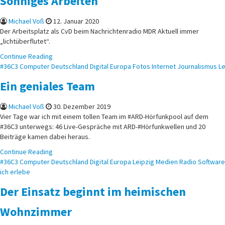
Sonniges Arbeiten
Michael Voß
12. Januar 2020
Der Arbeitsplatz als CvD beim Nachrichtenradio MDR Aktuell immer
„lichtüberflutet“.
Continue Reading
Posted
#36C3
Computer
Deutschland
Digital
Europa
Fotos
Internet
Journalismus
Le
in
Ein geniales Team
Michael Voß
30. Dezember 2019
Vier Tage war ich mit einem tollen Team im #ARD-Hörfunkpool auf dem
#36C3 unterwegs: 46 Live-Gespräche mit ARD-#Hörfunkwellen und 20
Beiträge kamen dabei heraus.
Continue Reading
Posted
#36C3
Computer
Deutschland
Digital
Europa
Leipzig
Medien
Radio
Software
in
ich erlebe
Der Einsatz beginnt im heimischen
Wohnzimmer