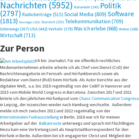
Nachrichten
(5952)
Politik
Nahverkehr
(245)
(2797)
Software
Social Media
(809)
Radiobeiträge
(515)
(1813)
Telekommunikation
(709)
Standort
(250)
Sonstiges
(219)
Was ich erlebe
(668)
USA
(442)
Verkehr
(378)
Unterwegs
(367)
Wetter
(288)
Wirtschaft
(713)
Zur Person
Ich bin Journalist. Für ein öffentlich-rechtliches
Medienunternehmen arbeite arbeite ich als Chef vom Dienst (CvD) der
Nachrichtenangebote im Fernseh- und Hörfunkbereich sowie als
Redakteur vom Dienst (RvD) beim Hörfunk. Als Autor berichte aus der
digitalen Welt, u.a. bis 2018 regelmäßig von der CeBIT in Hannover und
2015 vom Mobile World Congress in Barcelona. Zwischen 2017 und 2021
leitete ich den jährlichen Hörfunkpool vom
Chaos Communication Congress
in Leipzig, der inzwischen wieder nach Hamburg wechselte. Außerdem
melde ich mich zwischen 2012 und 2022 regelmäßig von der
Internationalen Funkausstellung
in Berlin. 2016 war ich für meinen
Arbeitgeber auf der
Balkanroute
unterwegs und sprach mit Flüchtlingen.
Hinzu kam eine Vertretungszeit als Hauptstadtkorrespondent für den
Hörfunk in Berlin. Außerdem bin ich engagierter Christ und Mitglied der