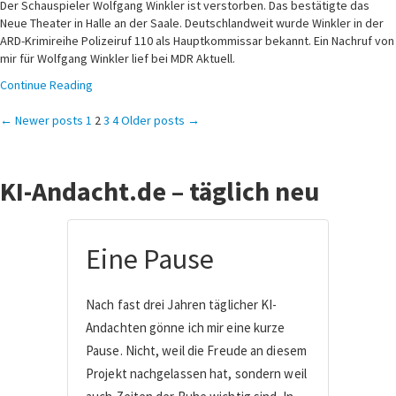
Der Schauspieler Wolfgang Winkler ist verstorben. Das bestätigte das
Neue Theater in Halle an der Saale. Deutschlandweit wurde Winkler in der
ARD-Krimireihe Polizeiruf 110 als Hauptkommissar bekannt. Ein Nachruf von
mir für Wolfgang Winkler lief bei MDR Aktuell.
Continue Reading
Seitennummerierung
← Newer posts
1
2
3
4
Older posts →
der
KI-Andacht.de – täglich neu
Beiträge