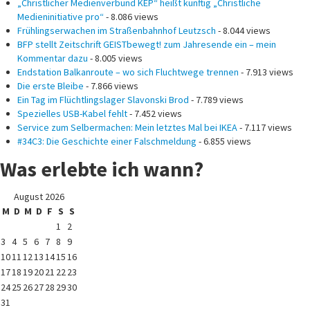
„Christlicher Medienverbund KEP“ heißt künftig „Christliche
Medieninitiative pro“
- 8.086 views
Frühlingserwachen im Straßenbahnhof Leutzsch
- 8.044 views
BFP stellt Zeitschrift GEISTbewegt! zum Jahresende ein – mein
Kommentar dazu
- 8.005 views
Endstation Balkanroute – wo sich Fluchtwege trennen
- 7.913 views
Die erste Bleibe
- 7.866 views
Ein Tag im Flüchtlingslager Slavonski Brod
- 7.789 views
Spezielles USB-Kabel fehlt
- 7.452 views
Service zum Selbermachen: Mein letztes Mal bei IKEA
- 7.117 views
#34C3: Die Geschichte einer Falschmeldung
- 6.855 views
Was erlebte ich wann?
August 2026
M
D
M
D
F
S
S
1
2
3
4
5
6
7
8
9
10
11
12
13
14
15
16
17
18
19
20
21
22
23
24
25
26
27
28
29
30
31