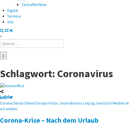
Zeitrafferfilme
Digital
Termine
Vita
×
Search
for:
Schlagwort:
Coronavirus
Posted
Corona
Deutschland
Europa
Fotos
Journalismus
Leipzig
Leutzsch
Medien
N
in
ich erlebe
Corona-Krise – Nach dem Urlaub