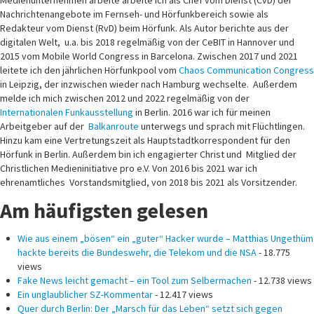
Medienunternehmen arbeite arbeite ich als Chef vom Dienst (CvD) der
Nachrichtenangebote im Fernseh- und Hörfunkbereich sowie als
Redakteur vom Dienst (RvD) beim Hörfunk. Als Autor berichte aus der
digitalen Welt, u.a. bis 2018 regelmäßig von der CeBIT in Hannover und
2015 vom Mobile World Congress in Barcelona. Zwischen 2017 und 2021
leitete ich den jährlichen Hörfunkpool vom
Chaos Communication Congress
in Leipzig, der inzwischen wieder nach Hamburg wechselte. Außerdem
melde ich mich zwischen 2012 und 2022 regelmäßig von der
Internationalen Funkausstellung
in Berlin. 2016 war ich für meinen
Arbeitgeber auf der
Balkanroute
unterwegs und sprach mit Flüchtlingen.
Hinzu kam eine Vertretungszeit als Hauptstadtkorrespondent für den
Hörfunk in Berlin. Außerdem bin ich engagierter Christ und Mitglied der
Christlichen Medieninitiative pro e.V. Von 2016 bis 2021 war ich
ehrenamtliches Vorstandsmitglied, von 2018 bis 2021 als Vorsitzender.
Am häufigsten gelesen
Wie aus einem „bösen“ ein „guter“ Hacker wurde – Matthias Ungethüm
hackte bereits die Bundeswehr, die Telekom und die NSA
- 18.775
views
Fake News leicht gemacht – ein Tool zum Selbermachen
- 12.738 views
Ein unglaublicher SZ-Kommentar
- 12.417 views
Quer durch Berlin: Der „Marsch für das Leben“ setzt sich gegen