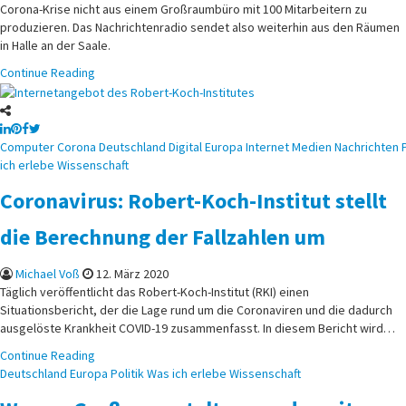
Corona-Krise nicht aus einem Großraumbüro mit 100 Mitarbeitern zu
produzieren. Das Nachrichtenradio sendet also weiterhin aus den Räumen
in Halle an der Saale.
Continue Reading
Posted
Computer
Corona
Deutschland
Digital
Europa
Internet
Medien
Nachrichten
in
ich erlebe
Wissenschaft
Coronavirus: Robert-Koch-Institut stellt
die Berechnung der Fallzahlen um
Michael Voß
12. März 2020
Täglich veröffentlicht das Robert-Koch-Institut (RKI) einen
Situationsbericht, der die Lage rund um die Coronaviren und die dadurch
ausgelöste Krankheit COVID-19 zusammenfasst. In diesem Bericht wird…
Continue Reading
Posted
Deutschland
Europa
Politik
Was ich erlebe
Wissenschaft
in