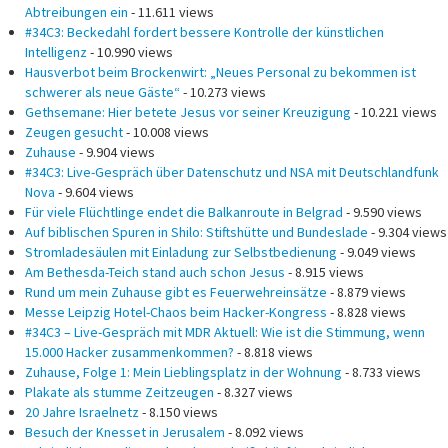
Abtreibungen ein
- 11.611 views
#34C3: Beckedahl fordert bessere Kontrolle der künstlichen
Intelligenz
- 10.990 views
Hausverbot beim Brockenwirt: „Neues Personal zu bekommen ist
schwerer als neue Gäste“
- 10.273 views
Gethsemane: Hier betete Jesus vor seiner Kreuzigung
- 10.221 views
Zeugen gesucht
- 10.008 views
Zuhause
- 9.904 views
#34C3: Live-Gespräch über Datenschutz und NSA mit Deutschlandfunk
Nova
- 9.604 views
Für viele Flüchtlinge endet die Balkanroute in Belgrad
- 9.590 views
Auf biblischen Spuren in Shilo: Stiftshütte und Bundeslade
- 9.304 views
Stromladesäulen mit Einladung zur Selbstbedienung
- 9.049 views
Am Bethesda-Teich stand auch schon Jesus
- 8.915 views
Rund um mein Zuhause gibt es Feuerwehreinsätze
- 8.879 views
Messe Leipzig Hotel-Chaos beim Hacker-Kongress
- 8.828 views
#34C3 – Live-Gespräch mit MDR Aktuell: Wie ist die Stimmung, wenn
15.000 Hacker zusammenkommen?
- 8.818 views
Zuhause, Folge 1: Mein Lieblingsplatz in der Wohnung
- 8.733 views
Plakate als stumme Zeitzeugen
- 8.327 views
20 Jahre Israelnetz
- 8.150 views
Besuch der Knesset in Jerusalem
- 8.092 views