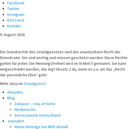
Facebook
Twitter
Instagram
RSS-Feed
Kontakt
9. August 2026
Michael Voß
Journalist und Christ
Die Grundrechte des Grundgesetzes sind das unantastbare Recht der
Demokratie. Sie sind wichtig und müssen geschützt werden. Diese Rechte
gelten für jeden. Die Meinungsfreiheit wird im Artikel 5 gennannt. Sie kann
eingeschränkt werden, das legt Absatz 2 da, wenn es u.a. um das „Recht
der persönliche Ehre“ geht.
Mehr dazu im
Grundgesetz
.
Aktuelles
Blog
Zuhause – stay at home
Medienecho
Servicewüste Deutschland
Journalist
Meine Beiträge bei MDR Aktuell