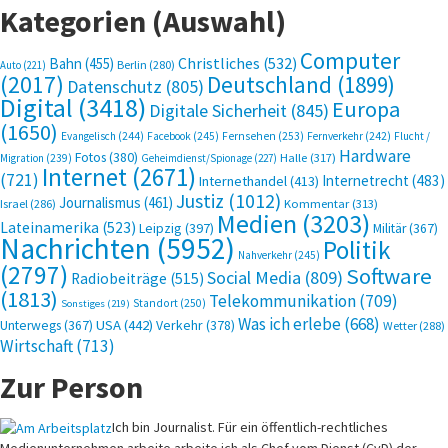
Kategorien (Auswahl)
Computer
Bahn
(455)
Christliches
(532)
Berlin
(280)
Auto
(221)
(2017)
Deutschland
(1899)
Datenschutz
(805)
Digital
(3418)
Europa
Digitale Sicherheit
(845)
(1650)
Evangelisch
(244)
Facebook
(245)
Fernsehen
(253)
Fernverkehr
(242)
Flucht /
Hardware
Fotos
(380)
Halle
(317)
Migration
(239)
Geheimdienst/Spionage
(227)
Internet
(2671)
(721)
Internetrecht
(483)
Internethandel
(413)
Justiz
(1012)
Journalismus
(461)
Kommentar
(313)
Israel
(286)
Medien
(3203)
Lateinamerika
(523)
Leipzig
(397)
Militär
(367)
Nachrichten
(5952)
Politik
Nahverkehr
(245)
(2797)
Software
Social Media
(809)
Radiobeiträge
(515)
(1813)
Telekommunikation
(709)
Standort
(250)
Sonstiges
(219)
Was ich erlebe
(668)
USA
(442)
Verkehr
(378)
Unterwegs
(367)
Wetter
(288)
Wirtschaft
(713)
Zur Person
Ich bin Journalist. Für ein öffentlich-rechtliches