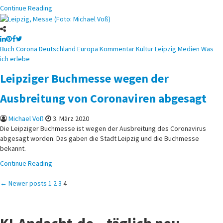
Continue Reading
Posted
Buch
Corona
Deutschland
Europa
Kommentar
Kultur
Leipzig
Medien
Was
in
ich erlebe
Leipziger Buchmesse wegen der
Ausbreitung von Coronaviren abgesagt
Michael Voß
3. März 2020
Die Leipziger Buchmesse ist wegen der Ausbreitung des Coronavirus
abgesagt worden. Das gaben die Stadt Leipzig und die Buchmesse
bekannt.
Continue Reading
Seitennummerierung
← Newer posts
1
2
3
4
der
KI-Andacht.de – täglich neu