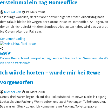
ersteinmal ein Tag Homeoffice
Michael Voß
19. März 2020
Es ist ungewöhnlich, derzeit aber notwendig: Am ersten Arbeitstag nach
dem Urlaub bleibe ich wegen der Corona-Krise im Homeoffice. An Tagen, an
denen ich nicht direkt mit dem Sendebetrieb zu tun habe, wird das vorerst
bis Ostern öfter der Fall sein.
Continue Reading
Posted
Corona
Deutschland
Europa
Leipzig
Leutzsch
Nachrichten
Servicewüste
Wa
in
ich erlebe
Wirtschaft
Ich würde horten – wurde mir bei Rewe
vorgeworfen
Michael Voß
18. März 2020
Genau drei Waren legte ich auf das Einkaufsband im Rewe-Markt in Leipzig-
Leutzsch: eine Packung Weintrauben und zwei Packungen Toilettenpapier.
Das war ein Stück zuviel. Ich könne nur eine Packung Toilettenpapier