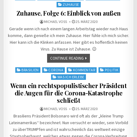
ZUHAUSE
Zuhause, Folge 6: Einblick von außen
MICHAEL VOSS
25. MÄRZ 2020
Gerade wenn ich nach einem langen Arbeitstag wieder nach Haus
komme, dann genieße ich mein Zuhause. Hier fühle ich mich sicher.
Hier kann ich die Klinken anfassen. Hier gibt es hoffentlich keinen
Virus. Zu Hause ist Zuhause. 😉
CONTINUE READING
Posted
BRASILIEN
CORONA
KOMMENTAR
POLITIK
in
WAS ICH ERLEBE
Wenn ein rechtspopulistischer Präsident
die Augen für die Corona-Katastrophe
schließt
MICHAEL VOSS
25. MÄRZ 2020
Brasiliens Präsident Bolsonaro wird oft als der „kleine Trump
Lateinamerikas“ bezeichnet. Nun versucht er wieder, sein Vorbild
zu überTRUMPfen und ist wahrscheinlich das weltweit einzige
Staatsoberhaupt, welches etwas gegen die Corona-Verbreitung