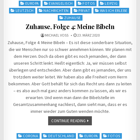
in
EUROPA
EVANGELISCH
FOTOS
LEIPZIG
LEUTZSCH
NACHRICHTEN
PRIVAT
WAS ICH ERLEBE
ZUHAUSE
Zuhause, Folge 4: Meine Bibeln
MICHAEL VOSS
23. MÄRZ 2020
Zuhause, Folge 4: Meine Bibeln – Es ist diese sonderbare Situation,
die wir Menschen nur so schwer annehmen können. Wir planen mit
dem Herzen. Doch da oben gibt es noch jemanden, der dann
unseren Schritt lenkt. Heißt eigentlich: Ja, wir müssen selbst
überlegen und entscheiden. Aber dann gibt es jemanden, der uns
trotzdem weiter leitet. Wir haben also alle Freiheit vom Herrn
bekommen. Aber Gott behält für sich das Recht uns dann zu leiten
– es also auch mal ganz anders kommen zu lassen, als wir es
erwarten. Und wenn man dann die Bibelstelle im
Gesamtzusammenhang nachliest, dann sieht man, dass er es
immer wieder zum Guten wenden möchte.
CONTINUE READING
Posted
CORONA
DEUTSCHLAND
EUROPA
FOTOS