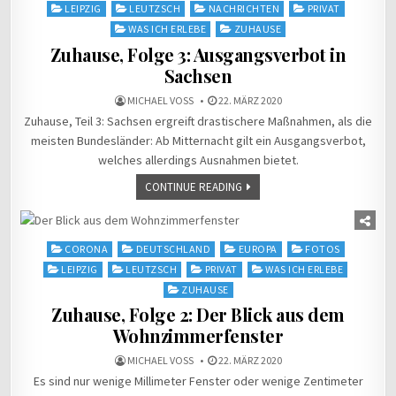
in
LEIPZIG
LEUTZSCH
NACHRICHTEN
PRIVAT
WAS ICH ERLEBE
ZUHAUSE
Zuhause, Folge 3: Ausgangsverbot in
Sachsen
MICHAEL VOSS
22. MÄRZ 2020
Zuhause, Teil 3: Sachsen ergreift drastischere Maßnahmen, als die
meisten Bundesländer: Ab Mitternacht gilt ein Ausgangsverbot,
welches allerdings Ausnahmen bietet.
CONTINUE READING
Posted
CORONA
DEUTSCHLAND
EUROPA
FOTOS
in
LEIPZIG
LEUTZSCH
PRIVAT
WAS ICH ERLEBE
ZUHAUSE
Zuhause, Folge 2: Der Blick aus dem
Wohnzimmerfenster
MICHAEL VOSS
22. MÄRZ 2020
Es sind nur wenige Millimeter Fenster oder wenige Zentimeter