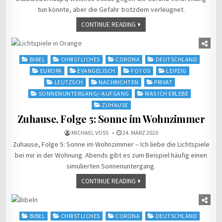
tun könnte, aber die Gefahr trotzdem verleugnet.
CONTINUE READING
Posted
BIBEL
CHRISTLICHES
CORONA
DEUTSCHLAND
in
EUROPA
EVANGELISCH
FOTOS
LEIPZIG
LEUTZSCH
NACHRICHTEN
PRIVAT
SONNENUNTERGANG/-AUFGANG
WAS ICH ERLEBE
ZUHAUSE
Zuhause, Folge 5: Sonne im Wohnzimmer
MICHAEL VOSS
24. MÄRZ 2020
Zuhause, Folge 5: Sonne im Wohnzimmer – Ich liebe die Lichtspiele
bei mir in der Wohnung. Abends gibt es zum Beispiel häufig einen
simulierten Sonnenuntergang.
CONTINUE READING
Posted
BIBEL
CHRISTLICHES
CORONA
DEUTSCHLAND