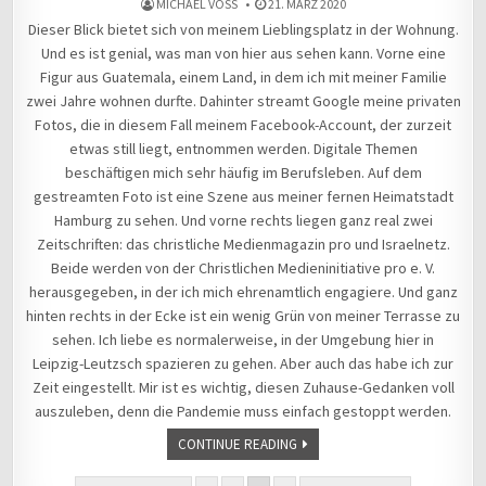
MICHAEL VOSS
21. MÄRZ 2020
Dieser Blick bietet sich von meinem Lieblingsplatz in der Wohnung.
Und es ist genial, was man von hier aus sehen kann. Vorne eine
Figur aus Guatemala, einem Land, in dem ich mit meiner Familie
zwei Jahre wohnen durfte. Dahinter streamt Google meine privaten
Fotos, die in diesem Fall meinem Facebook-Account, der zurzeit
etwas still liegt, entnommen werden. Digitale Themen
beschäftigen mich sehr häufig im Berufsleben. Auf dem
gestreamten Foto ist eine Szene aus meiner fernen Heimatstadt
Hamburg zu sehen. Und vorne rechts liegen ganz real zwei
Zeitschriften: das christliche Medienmagazin pro und Israelnetz.
Beide werden von der Christlichen Medieninitiative pro e. V.
herausgegeben, in der ich mich ehrenamtlich engagiere. Und ganz
hinten rechts in der Ecke ist ein wenig Grün von meiner Terrasse zu
sehen. Ich liebe es normalerweise, in der Umgebung hier in
Leipzig-Leutzsch spazieren zu gehen. Aber auch das habe ich zur
Zeit eingestellt. Mir ist es wichtig, diesen Zuhause-Gedanken voll
auszuleben, denn die Pandemie muss einfach gestoppt werden.
CONTINUE READING