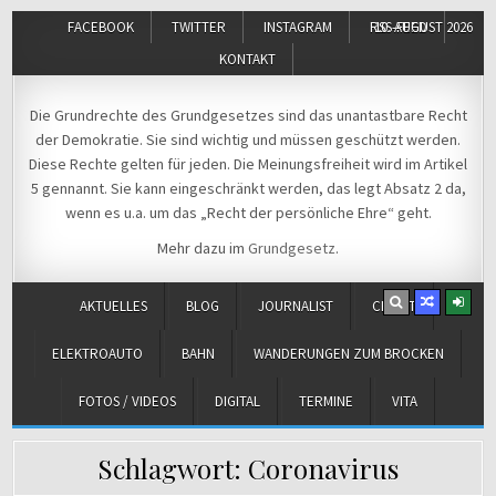
FACEBOOK
TWITTER
INSTAGRAM
RSS-FEED
10. AUGUST 2026
KONTAKT
Michael Voß
Journalist und Christ
Die Grundrechte des Grundgesetzes sind das unantastbare Recht
der Demokratie. Sie sind wichtig und müssen geschützt werden.
Diese Rechte gelten für jeden. Die Meinungsfreiheit wird im Artikel
5 gennannt. Sie kann eingeschränkt werden, das legt Absatz 2 da,
wenn es u.a. um das „Recht der persönliche Ehre“ geht.
Mehr dazu im
Grundgesetz
.
AKTUELLES
BLOG
JOURNALIST
CHRIST
ELEKTROAUTO
BAHN
WANDERUNGEN ZUM BROCKEN
FOTOS / VIDEOS
DIGITAL
TERMINE
VITA
Schlagwort:
Coronavirus