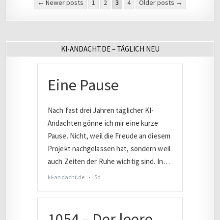
Seitennummerierung
← Newer posts
1
2
3
4
Older posts →
der
Beiträge
KI-ANDACHT.DE – TÄGLICH NEU