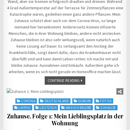
Wand, aber sie trennen erfolgreich draußen und drinnen. Während
4 Grad Außentemperatur auf der Terrasse für Zimmerpflanzen eine
Katastrophe wären, gedeihen innen ganz andere Pflanzen. Mein
Zuhause schützt aber auch vor dem Corona-Virus, so lange
niemand hier hereinkommt. Andererseits können infizierte
Menschen, die in ihrer Wohnung bleiben, andere nicht anstecken.
Zuhause bleiben ist also sehr wirkungsvoll, wenn natürlich auch
keine Lösung auf Dauer. Es verlangsamt den Anstieg der
Krankheitsfälle, sorgt damit dafür, dass die Krankenhäuser nicht
überfüllt sind und kann damit Leben retten. Ich mache mit und
bleibe zuhause. Ausnahmen sind Einkäufe. Außerdem gehe ich
arbeiten, wenn es sich nicht gerade im Homeoffice machen lässt.
CONTINUE READING
Posted
CORONA
DEUTSCHLAND
EUROPA
FOTOS
in
LEIPZIG
LEUTZSCH
WAS ICH ERLEBE
ZUHAUSE
Zuhause, Folge 1: Mein Lieblingsplatz in der
Wohnung