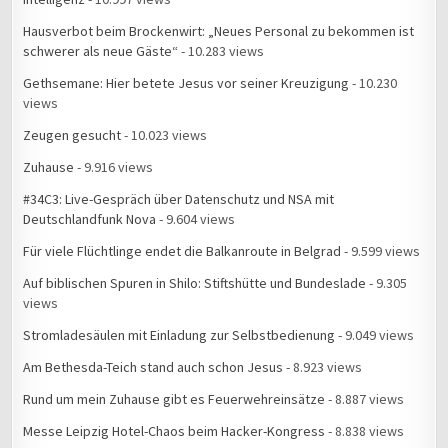
Hausverbot beim Brockenwirt: „Neues Personal zu bekommen ist
schwerer als neue Gäste“
- 10.283 views
Gethsemane: Hier betete Jesus vor seiner Kreuzigung
- 10.230
views
Zeugen gesucht
- 10.023 views
Zuhause
- 9.916 views
#34C3: Live-Gespräch über Datenschutz und NSA mit
Deutschlandfunk Nova
- 9.604 views
Für viele Flüchtlinge endet die Balkanroute in Belgrad
- 9.599 views
Auf biblischen Spuren in Shilo: Stiftshütte und Bundeslade
- 9.305
views
Stromladesäulen mit Einladung zur Selbstbedienung
- 9.049 views
Am Bethesda-Teich stand auch schon Jesus
- 8.923 views
Rund um mein Zuhause gibt es Feuerwehreinsätze
- 8.887 views
Messe Leipzig Hotel-Chaos beim Hacker-Kongress
- 8.838 views