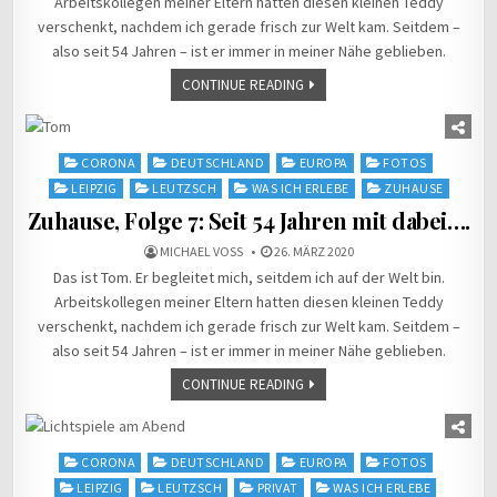
Arbeitskollegen meiner Eltern hatten diesen kleinen Teddy
verschenkt, nachdem ich gerade frisch zur Welt kam. Seitdem –
also seit 54 Jahren – ist er immer in meiner Nähe geblieben.
CONTINUE READING
Posted
CORONA
DEUTSCHLAND
EUROPA
FOTOS
in
LEIPZIG
LEUTZSCH
WAS ICH ERLEBE
ZUHAUSE
Zuhause, Folge 7: Seit 54 Jahren mit dabei….
MICHAEL VOSS
26. MÄRZ 2020
Das ist Tom. Er begleitet mich, seitdem ich auf der Welt bin.
Arbeitskollegen meiner Eltern hatten diesen kleinen Teddy
verschenkt, nachdem ich gerade frisch zur Welt kam. Seitdem –
also seit 54 Jahren – ist er immer in meiner Nähe geblieben.
CONTINUE READING
Posted
CORONA
DEUTSCHLAND
EUROPA
FOTOS
in
LEIPZIG
LEUTZSCH
PRIVAT
WAS ICH ERLEBE