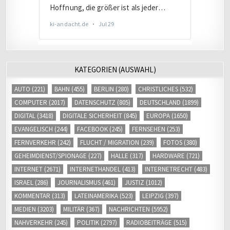
KATEGORIEN (AUSWAHL)
AUTO
(221)
BAHN
(455)
BERLIN
(280)
CHRISTLICHES
(532)
COMPUTER
(2017)
DATENSCHUTZ
(805)
DEUTSCHLAND
(1899)
DIGITAL
(3418)
DIGITALE SICHERHEIT
(845)
EUROPA
(1650)
EVANGELISCH
(244)
FACEBOOK
(245)
FERNSEHEN
(253)
FERNVERKEHR
(242)
FLUCHT / MIGRATION
(239)
FOTOS
(380)
GEHEIMDIENST/SPIONAGE
(227)
HALLE
(317)
HARDWARE
(721)
INTERNET
(2671)
INTERNETHANDEL
(413)
INTERNETRECHT
(483)
ISRAEL
(286)
JOURNALISMUS
(461)
JUSTIZ
(1012)
KOMMENTAR
(313)
LATEINAMERIKA
(523)
LEIPZIG
(397)
MEDIEN
(3203)
MILITÄR
(367)
NACHRICHTEN
(5952)
NAHVERKEHR
(245)
POLITIK
(2797)
RADIOBEITRÄGE
(515)