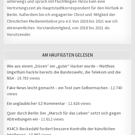
unterwegs und sprach mit Flüchtlingen. Hinzu kam eine
Vertretungszeit als Hauptstadtkorrespondent für den Hörfunk in
Berlin. Außerdem bin ich engagierter Christ und Mitglied der
Christlichen Medieninitiative pro e.V. Von 2016 bis 2021 war ich
ehrenamtliches Vorstandsmitglied, von 2018 bis 2021 als
Vorsitzender.
AM HÄUFIGSTEN GELESEN
Wie aus einem „bösen“ ein „guter“ Hacker wurde – Matthias
Ungethüm hackte bereits die Bundeswehr, die Telekom und die
NSA
- 18.783 views
Fake News leicht gemacht – ein Tool zum Selbermachen
- 12.740
views
Ein unglaublicher SZ-Kommentar
- 12.426 views
Quer durch Berlin: Der „Marsch für das Leben“ setzt sich gegen
Abtreibungen ein
- 11.612 views
#34C3: Beckedahl fordert bessere Kontrolle der künstlichen
Intelligenz
- 10.997 views