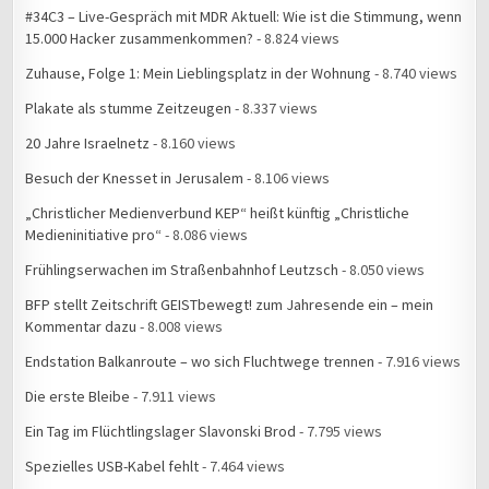
#34C3 – Live-Gespräch mit MDR Aktuell: Wie ist die Stimmung, wenn
15.000 Hacker zusammenkommen?
- 8.824 views
Zuhause, Folge 1: Mein Lieblingsplatz in der Wohnung
- 8.740 views
Plakate als stumme Zeitzeugen
- 8.337 views
20 Jahre Israelnetz
- 8.160 views
Besuch der Knesset in Jerusalem
- 8.106 views
„Christlicher Medienverbund KEP“ heißt künftig „Christliche
Medieninitiative pro“
- 8.086 views
Frühlingserwachen im Straßenbahnhof Leutzsch
- 8.050 views
BFP stellt Zeitschrift GEISTbewegt! zum Jahresende ein – mein
Kommentar dazu
- 8.008 views
Endstation Balkanroute – wo sich Fluchtwege trennen
- 7.916 views
Die erste Bleibe
- 7.911 views
Ein Tag im Flüchtlingslager Slavonski Brod
- 7.795 views
Spezielles USB-Kabel fehlt
- 7.464 views