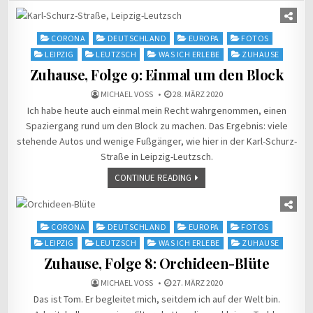
Posted
CORONA
DEUTSCHLAND
EUROPA
FOTOS
in
LEIPZIG
LEUTZSCH
WAS ICH ERLEBE
ZUHAUSE
Zuhause, Folge 9: Einmal um den Block
MICHAEL VOSS
28. MÄRZ 2020
Ich habe heute auch einmal mein Recht wahrgenommen, einen
Spaziergang rund um den Block zu machen. Das Ergebnis: viele
stehende Autos und wenige Fußgänger, wie hier in der Karl-Schurz-
Straße in Leipzig-Leutzsch.
CONTINUE READING
Posted
CORONA
DEUTSCHLAND
EUROPA
FOTOS
in
LEIPZIG
LEUTZSCH
WAS ICH ERLEBE
ZUHAUSE
Zuhause, Folge 8: Orchideen-Blüte
MICHAEL VOSS
27. MÄRZ 2020
Das ist Tom. Er begleitet mich, seitdem ich auf der Welt bin.