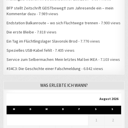
BFP stellt Zeitschrift GEISTbewegt! zum Jahresende ein – mein
Kommentar dazu
- 7.989 views
Endstation Balkanroute – wo sich Fluchtwege trennen
- 7.900 views
Die erste Bleibe
- 7.818 views
Ein Tag im Flüchtlingslager Slavonski Brod
- 7.776 views
Spezielles USB-Kabel fehlt
- 7.405 views
Service zum Selbermachen: Mein letztes Mal bei IKEA
- 7.103 views
#34C3: Die Geschichte einer Falschmeldung
- 6.842 views
WAS ERLEBTE ICH WANN?
August 2026
M
D
M
D
F
S
S
1
2