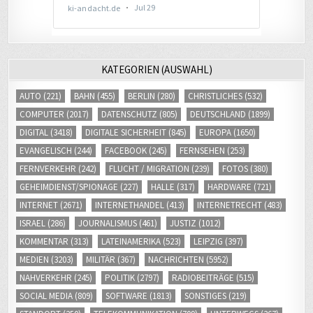
KATEGORIEN (AUSWAHL)
AUTO
(221)
BAHN
(455)
BERLIN
(280)
CHRISTLICHES
(532)
COMPUTER
(2017)
DATENSCHUTZ
(805)
DEUTSCHLAND
(1899)
DIGITAL
(3418)
DIGITALE SICHERHEIT
(845)
EUROPA
(1650)
EVANGELISCH
(244)
FACEBOOK
(245)
FERNSEHEN
(253)
FERNVERKEHR
(242)
FLUCHT / MIGRATION
(239)
FOTOS
(380)
GEHEIMDIENST/SPIONAGE
(227)
HALLE
(317)
HARDWARE
(721)
INTERNET
(2671)
INTERNETHANDEL
(413)
INTERNETRECHT
(483)
ISRAEL
(286)
JOURNALISMUS
(461)
JUSTIZ
(1012)
KOMMENTAR
(313)
LATEINAMERIKA
(523)
LEIPZIG
(397)
MEDIEN
(3203)
MILITÄR
(367)
NACHRICHTEN
(5952)
NAHVERKEHR
(245)
POLITIK
(2797)
RADIOBEITRÄGE
(515)
SOCIAL MEDIA
(809)
SOFTWARE
(1813)
SONSTIGES
(219)