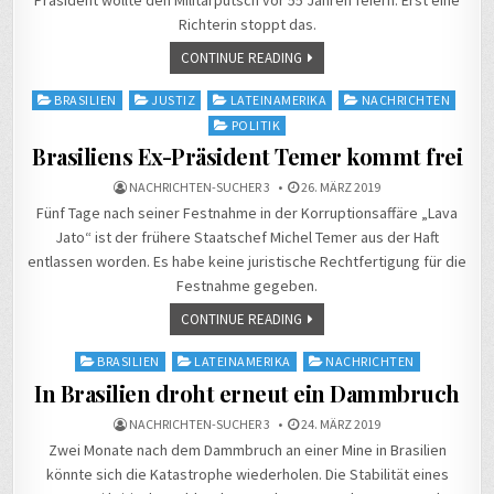
Präsident wollte den Militärputsch vor 55 Jahren feiern. Erst eine
Richterin stoppt das.
CONTINUE READING
Posted
BRASILIEN
JUSTIZ
LATEINAMERIKA
NACHRICHTEN
in
POLITIK
Brasiliens Ex-Präsident Temer kommt frei
NACHRICHTEN-SUCHER 3
26. MÄRZ 2019
Fünf Tage nach seiner Festnahme in der Korruptionsaffäre „Lava
Jato“ ist der frühere Staatschef Michel Temer aus der Haft
entlassen worden. Es habe keine juristische Rechtfertigung für die
Festnahme gegeben.
CONTINUE READING
Posted
BRASILIEN
LATEINAMERIKA
NACHRICHTEN
in
In Brasilien droht erneut ein Dammbruch
NACHRICHTEN-SUCHER 3
24. MÄRZ 2019
Zwei Monate nach dem Dammbruch an einer Mine in Brasilien
könnte sich die Katastrophe wiederholen. Die Stabilität eines