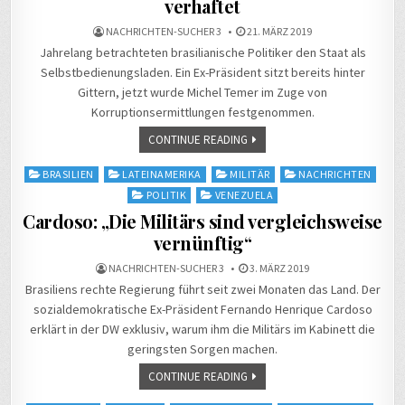
verhaftet
NACHRICHTEN-SUCHER 3
21. MÄRZ 2019
Jahrelang betrachteten brasilianische Politiker den Staat als
Selbstbedienungsladen. Ein Ex-Präsident sitzt bereits hinter
Gittern, jetzt wurde Michel Temer im Zuge von
Korruptionsermittlungen festgenommen.
CONTINUE READING
Posted
BRASILIEN
LATEINAMERIKA
MILITÄR
NACHRICHTEN
in
POLITIK
VENEZUELA
Cardoso: „Die Militärs sind vergleichsweise
vernünftig“
NACHRICHTEN-SUCHER 3
3. MÄRZ 2019
Brasiliens rechte Regierung führt seit zwei Monaten das Land. Der
sozialdemokratische Ex-Präsident Fernando Henrique Cardoso
erklärt in der DW exklusiv, warum ihm die Militärs im Kabinett die
geringsten Sorgen machen.
CONTINUE READING