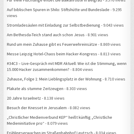
Für viele Flüchtlinge endet die Balkanroute in Belgrad
- 9.576 views
Auf biblischen Spuren in Shilo: Stiftshütte und Bundeslade
- 9.295
views
Stromladesäulen mit Einladung zur Selbstbedienung
- 9.043 views
Am Bethesda-Teich stand auch schon Jesus
- 8.901 views
Rund um mein Zuhause gibt es Feuerwehreinsätze
- 8.869 views
Messe Leipzig Hotel-Chaos beim Hacker-Kongress
- 8.813 views
#34C3 – Live-Gespräch mit MDR Aktuell: Wie ist die Stimmung, wenn
15.000 Hacker zusammenkommen?
- 8.804 views
Zuhause, Folge 1: Mein Lieblingsplatz in der Wohnung
- 8.710 views
Plakate als stumme Zeitzeugen
- 8.303 views
20 Jahre Israelnetz
- 8.138 views
Besuch der Knesset in Jerusalem
- 8.082 views
„Christlicher Medienverbund KEP“ heißt künftig „Christliche
Medieninitiative pro“
- 8.079 views
Frühlingserwachen im Straßenbahnhof Leutzsch
- 8.034 views