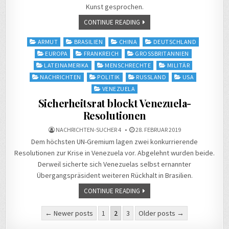
Kunst gesprochen.
CONTINUE READING
Posted
ARMUT
BRASILIEN
CHINA
DEUTSCHLAND
in
EUROPA
FRANKREICH
GROSSBRITANNIEN
LATEINAMERIKA
MENSCHRECHTE
MILITÄR
NACHRICHTEN
POLITIK
RUSSLAND
USA
VENEZUELA
Sicherheitsrat blockt Venezuela-
Resolutionen
NACHRICHTEN-SUCHER 4
28. FEBRUAR 2019
Dem höchsten UN-Gremium lagen zwei konkurrierende
Resolutionen zur Krise in Venezuela vor. Abgelehnt wurden beide.
Derweil sicherte sich Venezuelas selbst ernannter
Übergangspräsident weiteren Rückhalt in Brasilien.
CONTINUE READING
Seitennummerierung
← Newer posts
1
2
3
Older posts →
der