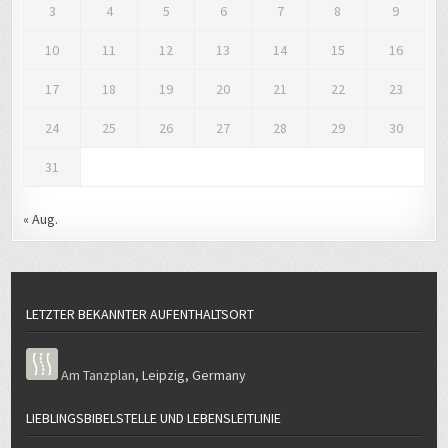
3
4
5
6
7
8
9
10
11
12
13
14
15
16
17
18
19
20
21
22
23
24
25
26
27
28
29
30
31
« Aug.
LETZTER BEKANNTER AUFENTHALTSORT
Am Tanzplan
,
Leipzig
,
Germany
LIEBLINGSBIBELSTELLE UND LEBENSLEITLINIE