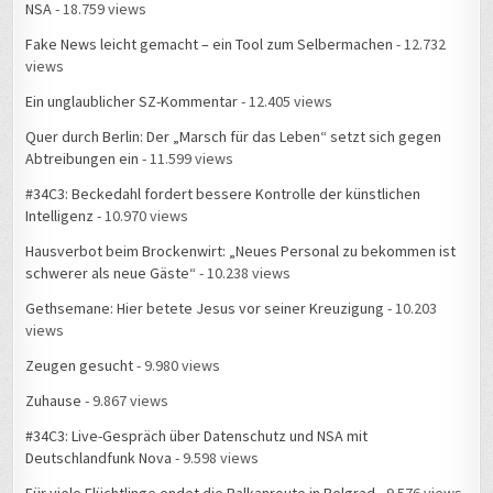
NSA
- 18.759 views
Fake News leicht gemacht – ein Tool zum Selbermachen
- 12.732
views
Ein unglaublicher SZ-Kommentar
- 12.405 views
Quer durch Berlin: Der „Marsch für das Leben“ setzt sich gegen
Abtreibungen ein
- 11.599 views
#34C3: Beckedahl fordert bessere Kontrolle der künstlichen
Intelligenz
- 10.970 views
Hausverbot beim Brockenwirt: „Neues Personal zu bekommen ist
schwerer als neue Gäste“
- 10.238 views
Gethsemane: Hier betete Jesus vor seiner Kreuzigung
- 10.203
views
Zeugen gesucht
- 9.980 views
Zuhause
- 9.867 views
#34C3: Live-Gespräch über Datenschutz und NSA mit
Deutschlandfunk Nova
- 9.598 views