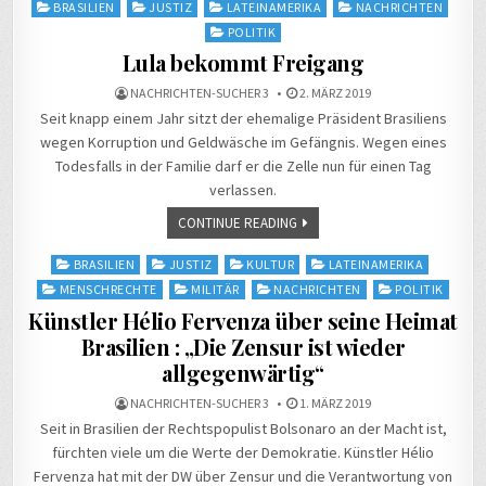
Posted
BRASILIEN
JUSTIZ
LATEINAMERIKA
NACHRICHTEN
in
POLITIK
Lula bekommt Freigang
NACHRICHTEN-SUCHER 3
2. MÄRZ 2019
Seit knapp einem Jahr sitzt der ehemalige Präsident Brasiliens
wegen Korruption und Geldwäsche im Gefängnis. Wegen eines
Todesfalls in der Familie darf er die Zelle nun für einen Tag
verlassen.
CONTINUE READING
Posted
BRASILIEN
JUSTIZ
KULTUR
LATEINAMERIKA
in
MENSCHRECHTE
MILITÄR
NACHRICHTEN
POLITIK
Künstler Hélio Fervenza über seine Heimat
Brasilien : „Die Zensur ist wieder
allgegenwärtig“
NACHRICHTEN-SUCHER 3
1. MÄRZ 2019
Seit in Brasilien der Rechtspopulist Bolsonaro an der Macht ist,
fürchten viele um die Werte der Demokratie. Künstler Hélio
Fervenza hat mit der DW über Zensur und die Verantwortung von