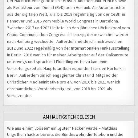
der Nachrichtenangebote im Fernseh- und Hörfunkbereich sowie
als Redakteur vom Dienst (RvD) beim Hörfunk. Als Autor berichte
aus der digitalen Welt, u.a. bis 2018 regelmäßig von der CeBIT in
Hannover und 2015 vom Mobile World Congress in Barcelona.
Zwischen 2017 und 2021 leitete ich den jährlichen Hörfunkpool vom
Chaos Communication Congress
in Leipzig, der inzwischen wieder
nach Hamburg wechselte. Außerdem melde ich mich zwischen
2012 und 2022 regelmäßig von der
Internationalen Funkausstellung
in Berlin. 2016 war ich für meinen Arbeitgeber auf der
Balkanroute
unterwegs und sprach mit Flüchtlingen. Hinzu kam eine
Vertretungszeit als Hauptstadtkorrespondent für den Hörfunk in
Berlin. Außerdem bin ich engagierter Christ und Mitglied der
Christlichen Medieninitiative pro e.V. Von 2016 bis 2021 war ich
ehrenamtliches Vorstandsmitglied, von 2018 bis 2021 als
Vorsitzender.
AM HÄUFIGSTEN GELESEN
Wie aus einem „bösen“ ein „guter“ Hacker wurde – Matthias
Ungethüm hackte bereits die Bundeswehr, die Telekom und die