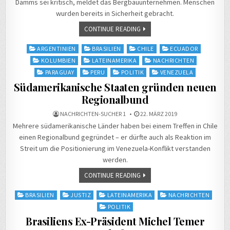
Damms sei kritisch, meldet das Bergbauunternehmen. Menschen
wurden bereits in Sicherheit gebracht.
CONTINUE READING
Posted
ARGENTINIEN
BRASILIEN
CHILE
ECUADOR
in
KOLUMBIEN
LATEINAMERIKA
NACHRICHTEN
PARAGUAY
PERU
POLITIK
VENEZUELA
Südamerikanische Staaten gründen neuen
Regionalbund
NACHRICHTEN-SUCHER 1
22. MÄRZ 2019
Mehrere südamerikanische Länder haben bei einem Treffen in Chile
einen Regionalbund gegründet – er dürfte auch als Reaktion im
Streit um die Positionierung im Venezuela-Konflikt verstanden
werden.
CONTINUE READING
Posted
BRASILIEN
JUSTIZ
LATEINAMERIKA
NACHRICHTEN
in
POLITIK
Brasiliens Ex-Präsident Michel Temer