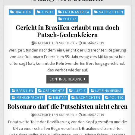
Posted
BRASILIEN
JUSTIZ
LATEINAMERIKA
NACHRICHTEN
in
POLITIK
Gericht in Brasilien erlaubt nun doch
Putsch-Gedenkfeiern
NACHRICHTEN-SUCHER 3
30. MÄRZ 2019
Wenige Stunden nachdem ein Gericht der ultrarechten Regierung
von Jair Bolsonaro Feiern zum 55. Jahrestag des Militärputsches
untersagt hat, kommt die Kehrtwende. Ein Berufungsgericht hob
das Verbot wieder auf.
CONTINUE READING
Posted
BRASILIEN
GESCHICHTE
JUSTIZ
LATEINAMERIKA
in
MENSCHRECHTE
MILITÄR
NACHRICHTEN
POLITIK
Bolsonaro darf die Putschisten nicht ehren
NACHRICHTEN-SUCHER 3
30. MÄRZ 2019
Er hat weite Teile der Bevölkerung vor den Kopf gestoßen und die
UN zu einer scharfen Rüge veranlasst: Brasiliens ultrarechter