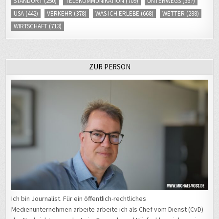
STANDORT
(250)
TELEKOMMUNIKATION
(709)
UNTERWEGS
(367)
USA
(442)
VERKEHR
(378)
WAS ICH ERLEBE
(668)
WETTER
(288)
WIRTSCHAFT
(713)
ZUR PERSON
Ich bin Journalist. Für ein öffentlich-rechtliches
Medienunternehmen arbeite arbeite ich als Chef vom Dienst (CvD)