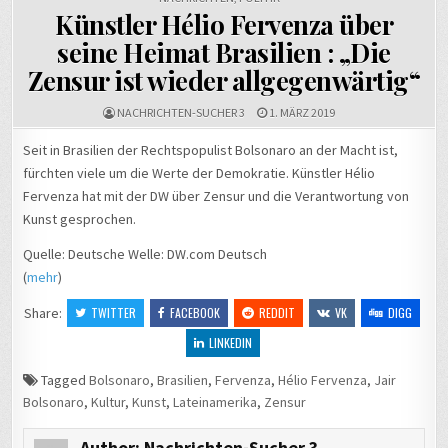
Künstler Hélio Fervenza über
seine Heimat Brasilien : „Die
Zensur ist wieder allgegenwärtig“
NACHRICHTEN-SUCHER 3
1. MÄRZ 2019
Seit in Brasilien der Rechtspopulist Bolsonaro an der Macht ist,
fürchten viele um die Werte der Demokratie. Künstler Hélio
Fervenza hat mit der DW über Zensur und die Verantwortung von
Kunst gesprochen.
Quelle: Deutsche Welle: DW.com Deutsch
(
mehr
)
Share:
TWITTER
FACEBOOK
REDDIT
VK
DIGG
LINKEDIN
Tagged
Bolsonaro
,
Brasilien
,
Fervenza
,
Hélio Fervenza
,
Jair
Bolsonaro
,
Kultur
,
Kunst
,
Lateinamerika
,
Zensur
Author:
Nachrichten-Sucher 3