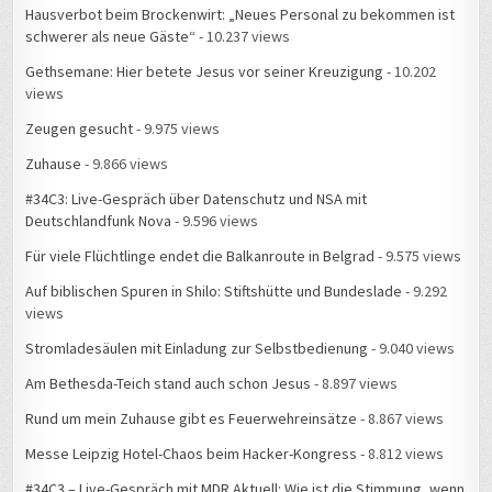
Hausverbot beim Brockenwirt: „Neues Personal zu bekommen ist
schwerer als neue Gäste“
- 10.237 views
Gethsemane: Hier betete Jesus vor seiner Kreuzigung
- 10.202
views
Zeugen gesucht
- 9.975 views
Zuhause
- 9.866 views
#34C3: Live-Gespräch über Datenschutz und NSA mit
Deutschlandfunk Nova
- 9.596 views
Für viele Flüchtlinge endet die Balkanroute in Belgrad
- 9.575 views
Auf biblischen Spuren in Shilo: Stiftshütte und Bundeslade
- 9.292
views
Stromladesäulen mit Einladung zur Selbstbedienung
- 9.040 views
Am Bethesda-Teich stand auch schon Jesus
- 8.897 views
Rund um mein Zuhause gibt es Feuerwehreinsätze
- 8.867 views
Messe Leipzig Hotel-Chaos beim Hacker-Kongress
- 8.812 views
#34C3 – Live-Gespräch mit MDR Aktuell: Wie ist die Stimmung, wenn