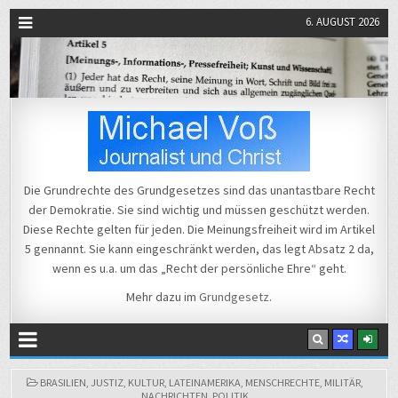
6. AUGUST 2026
Michael Voß
Journalist und Christ
Die Grundrechte des Grundgesetzes sind das unantastbare Recht
der Demokratie. Sie sind wichtig und müssen geschützt werden.
Diese Rechte gelten für jeden. Die Meinungsfreiheit wird im Artikel
5 gennannt. Sie kann eingeschränkt werden, das legt Absatz 2 da,
wenn es u.a. um das „Recht der persönliche Ehre“ geht.
Mehr dazu im
Grundgesetz
.
POSTED
BRASILIEN
,
JUSTIZ
,
KULTUR
,
LATEINAMERIKA
,
MENSCHRECHTE
,
MILITÄR
,
IN
NACHRICHTEN
,
POLITIK