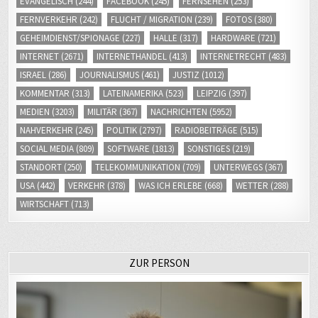
EVANGELISCH
(244)
FACEBOOK
(245)
FERNSEHEN
(253)
FERNVERKEHR
(242)
FLUCHT / MIGRATION
(239)
FOTOS
(380)
GEHEIMDIENST/SPIONAGE
(227)
HALLE
(317)
HARDWARE
(721)
INTERNET
(2671)
INTERNETHANDEL
(413)
INTERNETRECHT
(483)
ISRAEL
(286)
JOURNALISMUS
(461)
JUSTIZ
(1012)
KOMMENTAR
(313)
LATEINAMERIKA
(523)
LEIPZIG
(397)
MEDIEN
(3203)
MILITÄR
(367)
NACHRICHTEN
(5952)
NAHVERKEHR
(245)
POLITIK
(2797)
RADIOBEITRÄGE
(515)
SOCIAL MEDIA
(809)
SOFTWARE
(1813)
SONSTIGES
(219)
STANDORT
(250)
TELEKOMMUNIKATION
(709)
UNTERWEGS
(367)
USA
(442)
VERKEHR
(378)
WAS ICH ERLEBE
(668)
WETTER
(288)
WIRTSCHAFT
(713)
ZUR PERSON