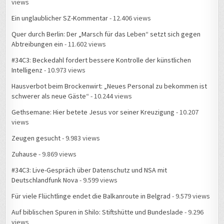
views
Ein unglaublicher SZ-Kommentar
- 12.406 views
Quer durch Berlin: Der „Marsch für das Leben“ setzt sich gegen
Abtreibungen ein
- 11.602 views
#34C3: Beckedahl fordert bessere Kontrolle der künstlichen
Intelligenz
- 10.973 views
Hausverbot beim Brockenwirt: „Neues Personal zu bekommen ist
schwerer als neue Gäste“
- 10.244 views
Gethsemane: Hier betete Jesus vor seiner Kreuzigung
- 10.207
views
Zeugen gesucht
- 9.983 views
Zuhause
- 9.869 views
#34C3: Live-Gespräch über Datenschutz und NSA mit
Deutschlandfunk Nova
- 9.599 views
Für viele Flüchtlinge endet die Balkanroute in Belgrad
- 9.579 views
Auf biblischen Spuren in Shilo: Stiftshütte und Bundeslade
- 9.296
views