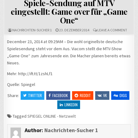
Spiele-Sendung auf MTV
eingestellt: Game over für „Game
One“
ON
NACHRICHTEN-SUCHER 1
23. DEZEMBER 2014
LEAVE A COMMENT
SPIELE
SEND
December 23, 2014 at 09:29AM – Die wohl originellste deutsche
AUF
Spielesendung steht vor dem Aus. Viacom stellt die MTV-Show
MTV
EINGES
„Game One“ zum Jahresende ein. Die Macher planen bereits etwas
GAME
OVER
Neues.
FÜR
„GAME
Mehr: http://ift.tt/1zshLf1
ONE“
Quelle: Spiegel
Share:
TWITTER
FACEBOOK
REDDIT
VK
DIGG
LINKEDIN
Tagged
SPIEGEL ONLINE - Netzwelt
Author:
Nachrichten-Sucher 1