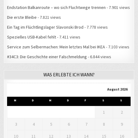
Endstation Balkanroute – wo sich Fluchtwege trennen
- 7.901 views
Die erste Bleibe
- 7.821 views
Ein Tag im Flüchtlingslager Slavonski Brod
- 7.778 views
Spezielles USB-Kabel fehlt
- 7.411 views
Service zum Selbermachen: Mein letztes Mal bei IKEA
- 7.103 views
#34C3: Die Geschichte einer Falschmeldung
- 6.844 views
WAS ERLEBTE ICH WANN?
August 2026
M
D
M
D
F
S
S
1
2
3
4
5
6
7
8
9
10
11
12
13
14
15
16