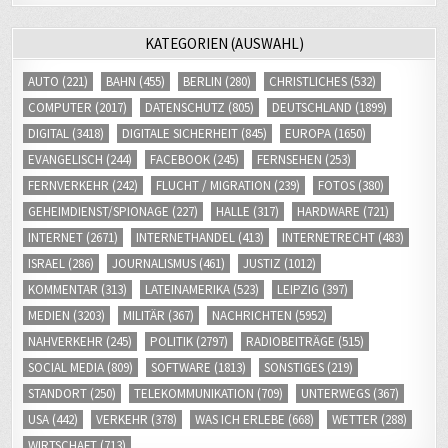
KATEGORIEN (AUSWAHL)
AUTO
(221)
BAHN
(455)
BERLIN
(280)
CHRISTLICHES
(532)
COMPUTER
(2017)
DATENSCHUTZ
(805)
DEUTSCHLAND
(1899)
DIGITAL
(3418)
DIGITALE SICHERHEIT
(845)
EUROPA
(1650)
EVANGELISCH
(244)
FACEBOOK
(245)
FERNSEHEN
(253)
FERNVERKEHR
(242)
FLUCHT / MIGRATION
(239)
FOTOS
(380)
GEHEIMDIENST/SPIONAGE
(227)
HALLE
(317)
HARDWARE
(721)
INTERNET
(2671)
INTERNETHANDEL
(413)
INTERNETRECHT
(483)
ISRAEL
(286)
JOURNALISMUS
(461)
JUSTIZ
(1012)
KOMMENTAR
(313)
LATEINAMERIKA
(523)
LEIPZIG
(397)
MEDIEN
(3203)
MILITÄR
(367)
NACHRICHTEN
(5952)
NAHVERKEHR
(245)
POLITIK
(2797)
RADIOBEITRÄGE
(515)
SOCIAL MEDIA
(809)
SOFTWARE
(1813)
SONSTIGES
(219)
STANDORT
(250)
TELEKOMMUNIKATION
(709)
UNTERWEGS
(367)
USA
(442)
VERKEHR
(378)
WAS ICH ERLEBE
(668)
WETTER
(288)
WIRTSCHAFT
(713)