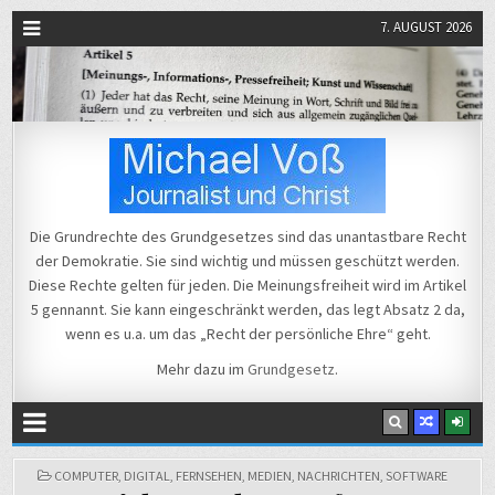
7. AUGUST 2026
Michael Voß
Journalist und Christ
Die Grundrechte des Grundgesetzes sind das unantastbare Recht
der Demokratie. Sie sind wichtig und müssen geschützt werden.
Diese Rechte gelten für jeden. Die Meinungsfreiheit wird im Artikel
5 gennannt. Sie kann eingeschränkt werden, das legt Absatz 2 da,
wenn es u.a. um das „Recht der persönliche Ehre“ geht.
Mehr dazu im
Grundgesetz
.
POSTED
COMPUTER
,
DIGITAL
,
FERNSEHEN
,
MEDIEN
,
NACHRICHTEN
,
SOFTWARE
IN