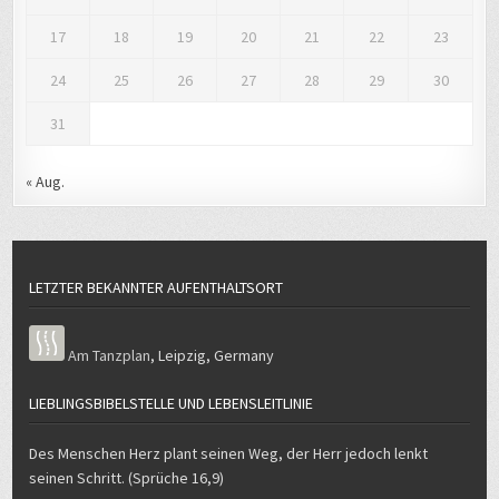
17
18
19
20
21
22
23
24
25
26
27
28
29
30
31
« Aug.
LETZTER BEKANNTER AUFENTHALTSORT
Am Tanzplan
,
Leipzig
,
Germany
LIEBLINGSBIBELSTELLE UND LEBENSLEITLINIE
Des Menschen Herz plant seinen Weg, der Herr jedoch lenkt
seinen Schritt. (Sprüche 16,9)