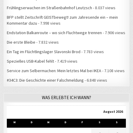
Frühlingserwachen im Straßenbahnhof Leutzsch
- 8.037 views
BFP stellt Zeitschrift GEISTbewegt! zum Jahresende ein – mein
Kommentar dazu
- 7.998 views
Endstation Balkanroute – wo sich Fluchtwege trennen
- 7.906 views
Die erste Bleibe
- 7.832 views
Ein Tag im Flüchtlingslager Slavonski Brod
- 7.783 views
Spezielles USB-Kabel fehlt
- 7.419 views
Service zum Selbermachen: Mein letztes Mal bei IKEA
- 7.108 views
#34C3: Die Geschichte einer Falschmeldung
- 6.848 views
WAS ERLEBTE ICH WANN?
August 2026
M
D
M
D
F
S
S