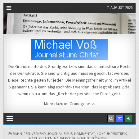
7. AUGUST 2026
Michael Voß
Journalist und Christ
Die Grundrechte des Grundgesetzes sind das unantastbare Recht
der Demokratie. Sie sind wichtig und müssen geschützt werden.
Diese Rechte gelten für jeden. Die Meinungsfreiheit wird im Artikel
5 gennannt. Sie kann eingeschränkt werden, das legt Absatz 2 da,
wenn es u.a. um das „Recht der persönliche Ehre“ geht.
Mehr dazu im
Grundgesetz
.
POSTED
BAHN
,
FERNVERKEHR
,
JOURNALISMUS
,
KOMMENTAR
,
LOKFÜHRERSTREIK
,
IN
NACHRICHTEN
,
NAHVERKEHR
,
S-BAHN
,
STÖRUNG