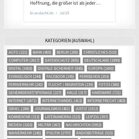
KATEGORIEN (AUSWAHL)
AUTO
(221)
BAHN
(455)
BERLIN
(280)
CHRISTLICHES
(532)
COMPUTER
(2017)
DATENSCHUTZ
(805)
DEUTSCHLAND
(1899)
DIGITAL
(3418)
DIGITALE SICHERHEIT
(845)
EUROPA
(1650)
EVANGELISCH
(244)
FACEBOOK
(245)
FERNSEHEN
(253)
FERNVERKEHR
(242)
FLUCHT / MIGRATION
(239)
FOTOS
(380)
GEHEIMDIENST/SPIONAGE
(227)
HALLE
(317)
HARDWARE
(721)
INTERNET
(2671)
INTERNETHANDEL
(413)
INTERNETRECHT
(483)
ISRAEL
(286)
JOURNALISMUS
(461)
JUSTIZ
(1012)
KOMMENTAR
(313)
LATEINAMERIKA
(523)
LEIPZIG
(397)
MEDIEN
(3203)
MILITÄR
(367)
NACHRICHTEN
(5952)
NAHVERKEHR
(245)
POLITIK
(2797)
RADIOBEITRÄGE
(515)