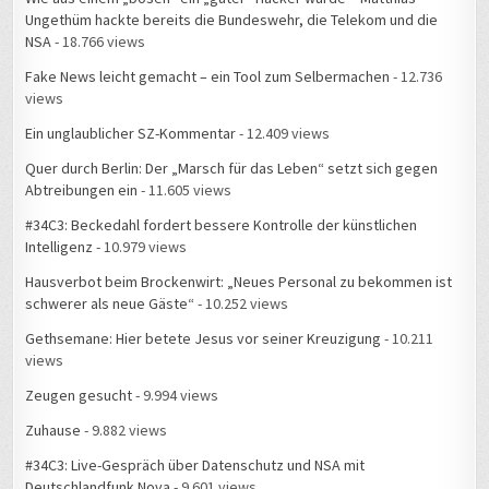
Ungethüm hackte bereits die Bundeswehr, die Telekom und die
NSA
- 18.766 views
Fake News leicht gemacht – ein Tool zum Selbermachen
- 12.736
views
Ein unglaublicher SZ-Kommentar
- 12.409 views
Quer durch Berlin: Der „Marsch für das Leben“ setzt sich gegen
Abtreibungen ein
- 11.605 views
#34C3: Beckedahl fordert bessere Kontrolle der künstlichen
Intelligenz
- 10.979 views
Hausverbot beim Brockenwirt: „Neues Personal zu bekommen ist
schwerer als neue Gäste“
- 10.252 views
Gethsemane: Hier betete Jesus vor seiner Kreuzigung
- 10.211
views
Zeugen gesucht
- 9.994 views
Zuhause
- 9.882 views
#34C3: Live-Gespräch über Datenschutz und NSA mit
Deutschlandfunk Nova
- 9.601 views