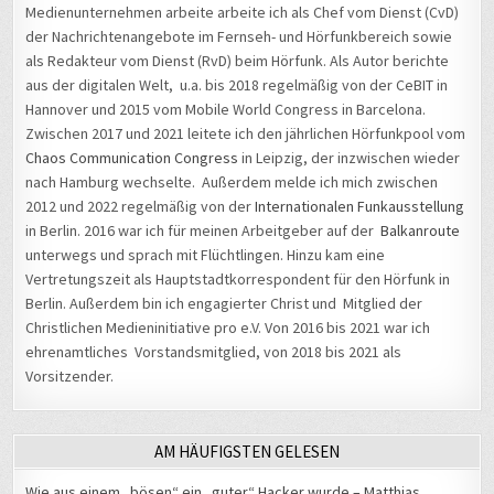
Medienunternehmen arbeite arbeite ich als Chef vom Dienst (CvD)
der Nachrichtenangebote im Fernseh- und Hörfunkbereich sowie
als Redakteur vom Dienst (RvD) beim Hörfunk. Als Autor berichte
aus der digitalen Welt, u.a. bis 2018 regelmäßig von der CeBIT in
Hannover und 2015 vom Mobile World Congress in Barcelona.
Zwischen 2017 und 2021 leitete ich den jährlichen Hörfunkpool vom
Chaos Communication Congress
in Leipzig, der inzwischen wieder
nach Hamburg wechselte. Außerdem melde ich mich zwischen
2012 und 2022 regelmäßig von der
Internationalen Funkausstellung
in Berlin. 2016 war ich für meinen Arbeitgeber auf der
Balkanroute
unterwegs und sprach mit Flüchtlingen. Hinzu kam eine
Vertretungszeit als Hauptstadtkorrespondent für den Hörfunk in
Berlin. Außerdem bin ich engagierter Christ und Mitglied der
Christlichen Medieninitiative pro e.V. Von 2016 bis 2021 war ich
ehrenamtliches Vorstandsmitglied, von 2018 bis 2021 als
Vorsitzender.
AM HÄUFIGSTEN GELESEN
Wie aus einem „bösen“ ein „guter“ Hacker wurde – Matthias