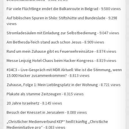
Für viele Flüchtlinge endet die Balkanroute in Belgrad
- 9.580 views
Auf biblischen Spuren in Shilo: Stiftshütte und Bundeslade
- 9.298
views
Stromladesäulen mit Einladung zur Selbstbedienung
- 9.047 views
Am Bethesda-Teich stand auch schon Jesus
- 8.909 views
Rund um mein Zuhause gibt es Feuerwehreinsätze
- 8.874 views
Messe Leipzig Hotel-Chaos beim Hacker-Kongress
- 8.819 views
#34C3 – Live-Gespräch mit MDR Aktuell: Wie ist die Stimmung, wenn
15.000 Hacker zusammenkommen?
- 8.813 views
Zuhause, Folge 1: Mein Lieblingsplatz in der Wohnung
- 8.721 views
Plakate als stumme Zeitzeugen
- 8.315 views
20 Jahre Israelnetz
- 8.145 views
Besuch der Knesset in Jerusalem
- 8.088 views
„Christlicher Medienverbund KEP“ heißt künftig „Christliche
Medieninitiative pro“
- 8.083 views