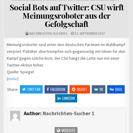
Social Bots auf Twitter: CSU wirft
Meinungsroboter aus der
Gefolgschaft
NACHRICHTEN-SUCHER 1
11. SEPTEMBER 2017
Meinungsroboter sind unter den deutschen Parteien im Wahlkampf
verpönt. Politiker übertrumpfen sich gegenseitig mit Ideen für den
Kampf gegen solche Bots. Die CSU hängt die Latte nun mit einer
Twitter-Aktion höher.
Quelle: Spiegel
(
mehr
)
Share:
TWITTER
FACEBOOK
REDDIT
VK
DIGG
LINKEDIN
Author:
Nachrichten-Sucher 1
WEBSITE