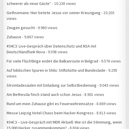
schwerer als neue Gäste“
- 10.238 views
Gethsemane: Hier betete Jesus vor seiner Kreuzigung
- 10.203
views
Zeugen gesucht
- 9.980 views
Zuhause
- 9.867 views
#34C3: Live-Gespräch über Datenschutz und NSA mit
Deutschlandfunk Nova
- 9.598 views
Für viele Flüchtlinge endet die Balkanroute in Belgrad
- 9.576 views
Auf biblischen Spuren in Shilo: Stiftshütte und Bundeslade
- 9.295
views
Stromladesäulen mit Einladung zur Selbstbedienung
- 9.043 views
Am Bethesda-Teich stand auch schon Jesus
- 8.901 views
Rund um mein Zuhause gibt es Feuerwehreinsätze
- 8.869 views
Messe Leipzig Hotel-Chaos beim Hacker-Kongress
- 8.813 views
#34C3 – Live-Gespräch mit MDR Aktuell: Wie ist die Stimmung, wenn
15.000 Hacker zusammenkommen?
- 8.804 views