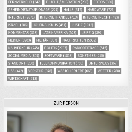
FERNVERKEHR
(242)
FLUCHT / MIGRATION
(239)
FOTOS
(380)
GEHEIMDIENST/SPIONAGE
(227)
HALLE
(317)
HARDWARE
(721)
INTERNET
(2671)
INTERNETHANDEL
(413)
INTERNETRECHT
(483)
ISRAEL
(286)
JOURNALISMUS
(461)
JUSTIZ
(1012)
KOMMENTAR
(313)
LATEINAMERIKA
(523)
LEIPZIG
(397)
MEDIEN
(3203)
MILITÄR
(367)
NACHRICHTEN
(5952)
NAHVERKEHR
(245)
POLITIK
(2797)
RADIOBEITRÄGE
(515)
SOCIAL MEDIA
(809)
SOFTWARE
(1813)
SONSTIGES
(219)
STANDORT
(250)
TELEKOMMUNIKATION
(709)
UNTERWEGS
(367)
USA
(442)
VERKEHR
(378)
WAS ICH ERLEBE
(668)
WETTER
(288)
WIRTSCHAFT
(713)
ZUR PERSON