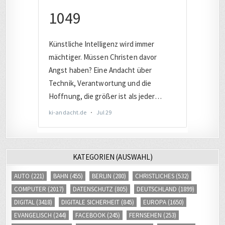
KATEGORIEN (AUSWAHL)
AUTO
(221)
BAHN
(455)
BERLIN
(280)
CHRISTLICHES
(532)
COMPUTER
(2017)
DATENSCHUTZ
(805)
DEUTSCHLAND
(1899)
DIGITAL
(3418)
DIGITALE SICHERHEIT
(845)
EUROPA
(1650)
EVANGELISCH
(244)
FACEBOOK
(245)
FERNSEHEN
(253)