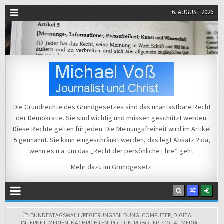
6. AUGUST 2026
Michael Voß
Journalist und Christ
Die Grundrechte des Grundgesetzes sind das unantastbare Recht
der Demokratie. Sie sind wichtig und müssen geschützt werden.
Diese Rechte gelten für jeden. Die Meinungsfreiheit wird im Artikel
5 gennannt. Sie kann eingeschränkt werden, das legt Absatz 2 da,
wenn es u.a. um das „Recht der persönliche Ehre“ geht.
Mehr dazu im
Grundgesetz
.
POSTED
BUNDESTAGSWAHL/REGIERUNGSBILDUNG
,
COMPUTER
,
DIGITAL
,
IN
INTERNET
,
MEDIEN
,
NACHRICHTEN
,
POLITIK
,
ROBOTER
,
SOCIAL MEDIA