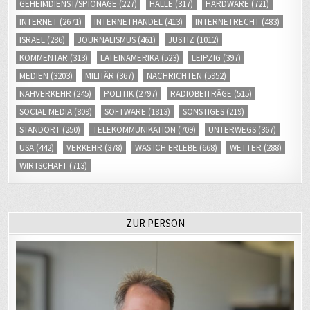
GEHEIMDIENST/SPIONAGE
(227)
HALLE
(317)
HARDWARE
(721)
INTERNET
(2671)
INTERNETHANDEL
(413)
INTERNETRECHT
(483)
ISRAEL
(286)
JOURNALISMUS
(461)
JUSTIZ
(1012)
KOMMENTAR
(313)
LATEINAMERIKA
(523)
LEIPZIG
(397)
MEDIEN
(3203)
MILITÄR
(367)
NACHRICHTEN
(5952)
NAHVERKEHR
(245)
POLITIK
(2797)
RADIOBEITRÄGE
(515)
SOCIAL MEDIA
(809)
SOFTWARE
(1813)
SONSTIGES
(219)
STANDORT
(250)
TELEKOMMUNIKATION
(709)
UNTERWEGS
(367)
USA
(442)
VERKEHR
(378)
WAS ICH ERLEBE
(668)
WETTER
(288)
WIRTSCHAFT
(713)
ZUR PERSON