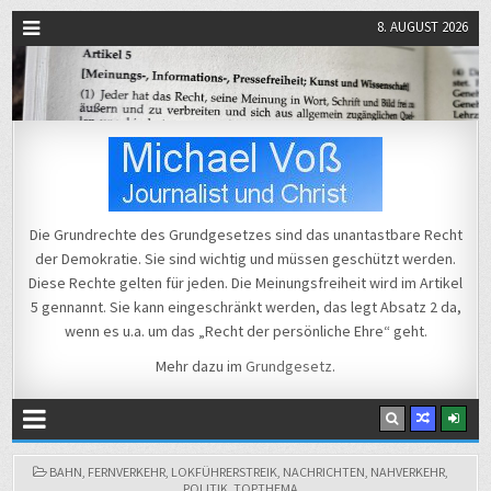
8. AUGUST 2026
Michael Voß
Journalist und Christ
Die Grundrechte des Grundgesetzes sind das unantastbare Recht
der Demokratie. Sie sind wichtig und müssen geschützt werden.
Diese Rechte gelten für jeden. Die Meinungsfreiheit wird im Artikel
5 gennannt. Sie kann eingeschränkt werden, das legt Absatz 2 da,
wenn es u.a. um das „Recht der persönliche Ehre“ geht.
Mehr dazu im
Grundgesetz
.
POSTED
BAHN
,
FERNVERKEHR
,
LOKFÜHRERSTREIK
,
NACHRICHTEN
,
NAHVERKEHR
,
IN
POLITIK
,
TOPTHEMA