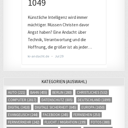
KATEGORIEN (AUSWAHL)
AUTO
(221)
BAHN
(455)
BERLIN
(280)
CHRISTLICHES
(532)
COMPUTER
(2017)
DATENSCHUTZ
(805)
DEUTSCHLAND
(1899)
DIGITAL
(3418)
DIGITALE SICHERHEIT
(845)
EUROPA
(1650)
EVANGELISCH
(244)
FACEBOOK
(245)
FERNSEHEN
(253)
FERNVERKEHR
(242)
FLUCHT / MIGRATION
(239)
FOTOS
(380)