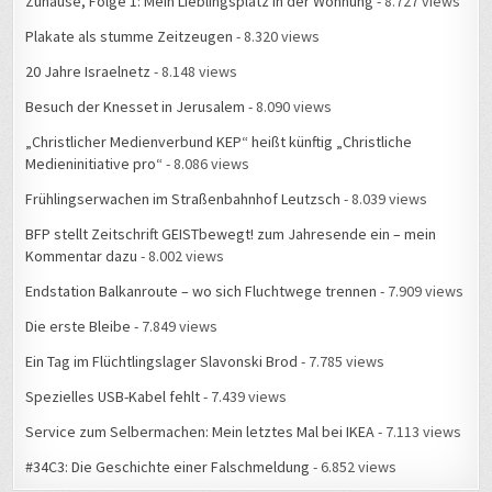
Zuhause, Folge 1: Mein Lieblingsplatz in der Wohnung
- 8.727 views
Plakate als stumme Zeitzeugen
- 8.320 views
20 Jahre Israelnetz
- 8.148 views
Besuch der Knesset in Jerusalem
- 8.090 views
„Christlicher Medienverbund KEP“ heißt künftig „Christliche
Medieninitiative pro“
- 8.086 views
Frühlingserwachen im Straßenbahnhof Leutzsch
- 8.039 views
BFP stellt Zeitschrift GEISTbewegt! zum Jahresende ein – mein
Kommentar dazu
- 8.002 views
Endstation Balkanroute – wo sich Fluchtwege trennen
- 7.909 views
Die erste Bleibe
- 7.849 views
Ein Tag im Flüchtlingslager Slavonski Brod
- 7.785 views
Spezielles USB-Kabel fehlt
- 7.439 views
Service zum Selbermachen: Mein letztes Mal bei IKEA
- 7.113 views
#34C3: Die Geschichte einer Falschmeldung
- 6.852 views