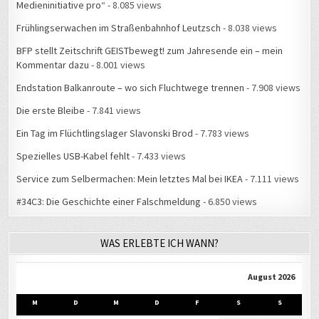
Medieninitiative pro“
- 8.085 views
Frühlingserwachen im Straßenbahnhof Leutzsch
- 8.038 views
BFP stellt Zeitschrift GEISTbewegt! zum Jahresende ein – mein
Kommentar dazu
- 8.001 views
Endstation Balkanroute – wo sich Fluchtwege trennen
- 7.908 views
Die erste Bleibe
- 7.841 views
Ein Tag im Flüchtlingslager Slavonski Brod
- 7.783 views
Spezielles USB-Kabel fehlt
- 7.433 views
Service zum Selbermachen: Mein letztes Mal bei IKEA
- 7.111 views
#34C3: Die Geschichte einer Falschmeldung
- 6.850 views
WAS ERLEBTE ICH WANN?
August 2026
M
D
M
D
F
S
S