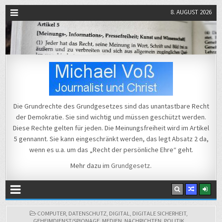
8. AUGUST 2026
Michael Voß
Journalist und Christ
Die Grundrechte des Grundgesetzes sind das unantastbare Recht
der Demokratie. Sie sind wichtig und müssen geschützt werden.
Diese Rechte gelten für jeden. Die Meinungsfreiheit wird im Artikel
5 gennannt. Sie kann eingeschränkt werden, das legt Absatz 2 da,
wenn es u.a. um das „Recht der persönliche Ehre“ geht.
Mehr dazu im
Grundgesetz
.
POSTED
COMPUTER
,
DATENSCHUTZ
,
DIGITAL
,
DIGITALE SICHERHEIT
,
IN
GEHEIMDIENST/SPIONAGE
,
MEDIEN
,
NACHRICHTEN
,
POLITIK