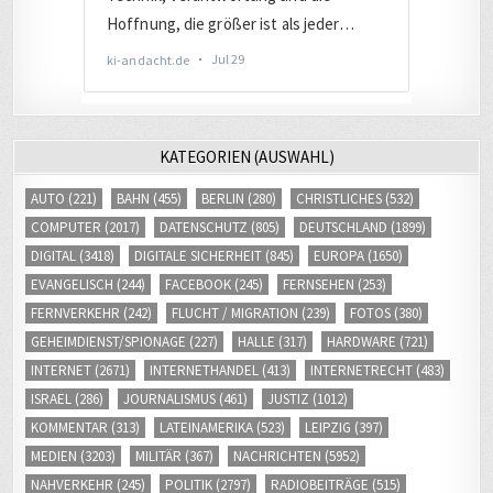
KATEGORIEN (AUSWAHL)
AUTO
(221)
BAHN
(455)
BERLIN
(280)
CHRISTLICHES
(532)
COMPUTER
(2017)
DATENSCHUTZ
(805)
DEUTSCHLAND
(1899)
DIGITAL
(3418)
DIGITALE SICHERHEIT
(845)
EUROPA
(1650)
EVANGELISCH
(244)
FACEBOOK
(245)
FERNSEHEN
(253)
FERNVERKEHR
(242)
FLUCHT / MIGRATION
(239)
FOTOS
(380)
GEHEIMDIENST/SPIONAGE
(227)
HALLE
(317)
HARDWARE
(721)
INTERNET
(2671)
INTERNETHANDEL
(413)
INTERNETRECHT
(483)
ISRAEL
(286)
JOURNALISMUS
(461)
JUSTIZ
(1012)
KOMMENTAR
(313)
LATEINAMERIKA
(523)
LEIPZIG
(397)
MEDIEN
(3203)
MILITÄR
(367)
NACHRICHTEN
(5952)
NAHVERKEHR
(245)
POLITIK
(2797)
RADIOBEITRÄGE
(515)