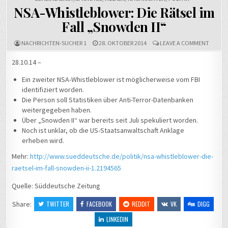
NSA-Whistleblower: Die Rätsel im
Fall „Snowden II“
ON
NACHRICHTEN-SUCHER 1
28. OKTOBER 2014
LEAVE A COMMENT
NSA-
WHIST
28.10.14 –
DIE
RÄTSEL
Ein zweiter NSA-Whistleblower ist möglicherweise vom FBI
IM
FALL
identifiziert worden.
„SNOW
Die Person soll Statistiken über Anti-Terror-Datenbanken
II“
weitergegeben haben.
Über „Snowden II“ war bereits seit Juli spekuliert worden.
Noch ist unklar, ob die US-Staatsanwaltschaft Anklage
erheben wird.
Mehr:
http://www.sueddeutsche.de/politik/nsa-whistleblower-die-
raetsel-im-fall-snowden-ii-1.2194565
Quelle: Süddeutsche Zeitung
Share:
TWITTER
FACEBOOK
REDDIT
VK
DIGG
LINKEDIN