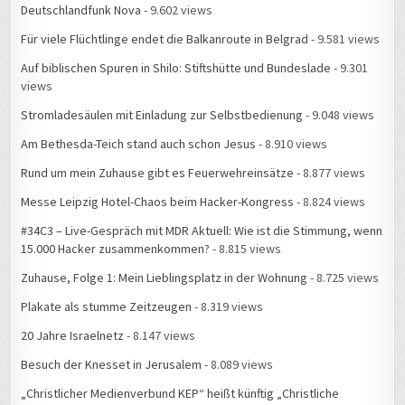
Deutschlandfunk Nova
- 9.602 views
Für viele Flüchtlinge endet die Balkanroute in Belgrad
- 9.581 views
Auf biblischen Spuren in Shilo: Stiftshütte und Bundeslade
- 9.301
views
Stromladesäulen mit Einladung zur Selbstbedienung
- 9.048 views
Am Bethesda-Teich stand auch schon Jesus
- 8.910 views
Rund um mein Zuhause gibt es Feuerwehreinsätze
- 8.877 views
Messe Leipzig Hotel-Chaos beim Hacker-Kongress
- 8.824 views
#34C3 – Live-Gespräch mit MDR Aktuell: Wie ist die Stimmung, wenn
15.000 Hacker zusammenkommen?
- 8.815 views
Zuhause, Folge 1: Mein Lieblingsplatz in der Wohnung
- 8.725 views
Plakate als stumme Zeitzeugen
- 8.319 views
20 Jahre Israelnetz
- 8.147 views
Besuch der Knesset in Jerusalem
- 8.089 views
„Christlicher Medienverbund KEP“ heißt künftig „Christliche