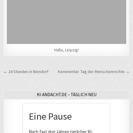
Hallo, Leipzig!
Beitragsnavigation
← 24 Stunden in Niendorf
Kommentar: Tag der Menschenrechte →
KI-ANDACHT.DE – TÄGLICH NEU