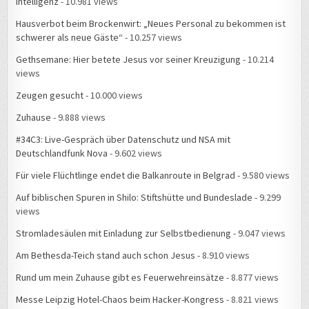
Intelligenz
- 10.981 views
Hausverbot beim Brockenwirt: „Neues Personal zu bekommen ist
schwerer als neue Gäste“
- 10.257 views
Gethsemane: Hier betete Jesus vor seiner Kreuzigung
- 10.214
views
Zeugen gesucht
- 10.000 views
Zuhause
- 9.888 views
#34C3: Live-Gespräch über Datenschutz und NSA mit
Deutschlandfunk Nova
- 9.602 views
Für viele Flüchtlinge endet die Balkanroute in Belgrad
- 9.580 views
Auf biblischen Spuren in Shilo: Stiftshütte und Bundeslade
- 9.299
views
Stromladesäulen mit Einladung zur Selbstbedienung
- 9.047 views
Am Bethesda-Teich stand auch schon Jesus
- 8.910 views
Rund um mein Zuhause gibt es Feuerwehreinsätze
- 8.877 views
Messe Leipzig Hotel-Chaos beim Hacker-Kongress
- 8.821 views