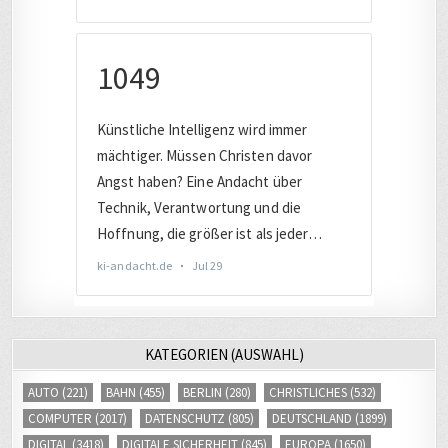
KATEGORIEN (AUSWAHL)
AUTO
(221)
BAHN
(455)
BERLIN
(280)
CHRISTLICHES
(532)
COMPUTER
(2017)
DATENSCHUTZ
(805)
DEUTSCHLAND
(1899)
DIGITAL
(3418)
DIGITALE SICHERHEIT
(845)
EUROPA
(1650)