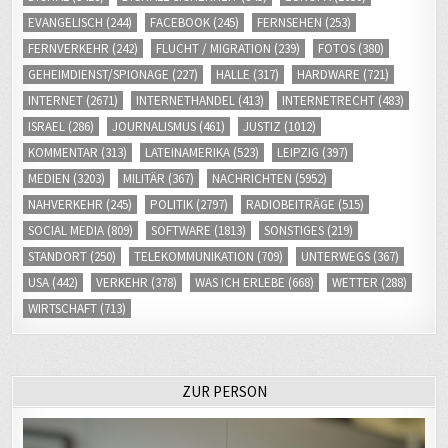
EVANGELISCH
(244)
FACEBOOK
(245)
FERNSEHEN
(253)
FERNVERKEHR
(242)
FLUCHT / MIGRATION
(239)
FOTOS
(380)
GEHEIMDIENST/SPIONAGE
(227)
HALLE
(317)
HARDWARE
(721)
INTERNET
(2671)
INTERNETHANDEL
(413)
INTERNETRECHT
(483)
ISRAEL
(286)
JOURNALISMUS
(461)
JUSTIZ
(1012)
KOMMENTAR
(313)
LATEINAMERIKA
(523)
LEIPZIG
(397)
MEDIEN
(3203)
MILITÄR
(367)
NACHRICHTEN
(5952)
NAHVERKEHR
(245)
POLITIK
(2797)
RADIOBEITRÄGE
(515)
SOCIAL MEDIA
(809)
SOFTWARE
(1813)
SONSTIGES
(219)
STANDORT
(250)
TELEKOMMUNIKATION
(709)
UNTERWEGS
(367)
USA
(442)
VERKEHR
(378)
WAS ICH ERLEBE
(668)
WETTER
(288)
WIRTSCHAFT
(713)
ZUR PERSON