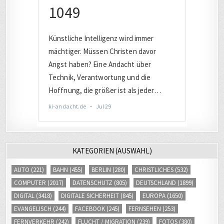
KATEGORIEN (AUSWAHL)
AUTO
(221)
BAHN
(455)
BERLIN
(280)
CHRISTLICHES
(532)
COMPUTER
(2017)
DATENSCHUTZ
(805)
DEUTSCHLAND
(1899)
DIGITAL
(3418)
DIGITALE SICHERHEIT
(845)
EUROPA
(1650)
EVANGELISCH
(244)
FACEBOOK
(245)
FERNSEHEN
(253)
FERNVERKEHR
(242)
FLUCHT / MIGRATION
(239)
FOTOS
(380)