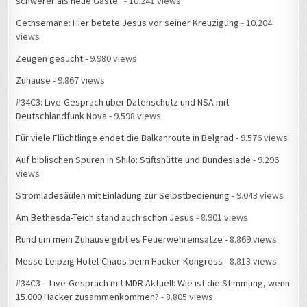
schwerer als neue Gäste“
- 10.241 views
Gethsemane: Hier betete Jesus vor seiner Kreuzigung
- 10.204
views
Zeugen gesucht
- 9.980 views
Zuhause
- 9.867 views
#34C3: Live-Gespräch über Datenschutz und NSA mit
Deutschlandfunk Nova
- 9.598 views
Für viele Flüchtlinge endet die Balkanroute in Belgrad
- 9.576 views
Auf biblischen Spuren in Shilo: Stiftshütte und Bundeslade
- 9.296
views
Stromladesäulen mit Einladung zur Selbstbedienung
- 9.043 views
Am Bethesda-Teich stand auch schon Jesus
- 8.901 views
Rund um mein Zuhause gibt es Feuerwehreinsätze
- 8.869 views
Messe Leipzig Hotel-Chaos beim Hacker-Kongress
- 8.813 views
#34C3 – Live-Gespräch mit MDR Aktuell: Wie ist die Stimmung, wenn
15.000 Hacker zusammenkommen?
- 8.805 views