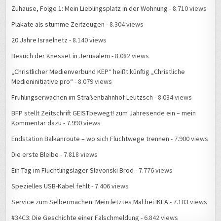
Zuhause, Folge 1: Mein Lieblingsplatz in der Wohnung
- 8.710 views
Plakate als stumme Zeitzeugen
- 8.304 views
20 Jahre Israelnetz
- 8.140 views
Besuch der Knesset in Jerusalem
- 8.082 views
„Christlicher Medienverbund KEP“ heißt künftig „Christliche
Medieninitiative pro“
- 8.079 views
Frühlingserwachen im Straßenbahnhof Leutzsch
- 8.034 views
BFP stellt Zeitschrift GEISTbewegt! zum Jahresende ein – mein
Kommentar dazu
- 7.990 views
Endstation Balkanroute – wo sich Fluchtwege trennen
- 7.900 views
Die erste Bleibe
- 7.818 views
Ein Tag im Flüchtlingslager Slavonski Brod
- 7.776 views
Spezielles USB-Kabel fehlt
- 7.406 views
Service zum Selbermachen: Mein letztes Mal bei IKEA
- 7.103 views
#34C3: Die Geschichte einer Falschmeldung
- 6.842 views