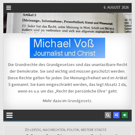
6. AUGUST 2026
Michael Voß
Journalist und Christ
Die Grundrechte des Grundgesetzes sind das unantastbare Recht
der Demokratie. Sie sind wichtig und müssen geschützt werden.
Diese Rechte gelten für jeden. Die Meinungsfreiheit wird im Artikel
5 gennannt. Sie kann eingeschränkt werden, das legt Absatz 2 da,
wenn es u.a. um das „Recht der persönliche Ehre“ geht.
Mehr dazu im
Grundgesetz
.
POSTED
LEIPZIG
,
NACHRICHTEN
,
POLITIK
,
WEITERE STÄDTE
IN