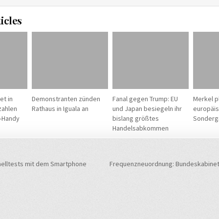
icles
et in
Demonstranten zünden
Fanal gegen Trump: EU
Merkel p
zahlen
Rathaus in Iguala an
und Japan besiegeln ihr
europäi
-Handy
bislang größtes
Sondergi
Handelsabkommen
navigation
elltests mit dem Smartphone
Frequenzneuordnung: Bundeskabinet