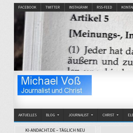
FACEBOOK
TWITTER
INSTAGRAM
RSS-FEED
KONTA
Michael Voß
Journalist und Christ
AKTUELLES
BLOG
JOURNALIST
CHRIST
EL
KI-ANDACHT.DE – TÄGLICH NEU