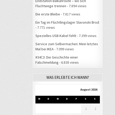
Endstation Balkanroute – wo sich
Fluchtwege trennen
- 7.894 views
Die erste Bleibe
- 7.817 views
Ein Tag im Flüchtlingslager Slavonski Brod
- 7.771 views
Spezielles USB-Kabel fehlt
- 7.399 views
Service zum Selbermachen: Mein letztes
Mal bei IKEA
- 7.099 views
#34C3: Die Geschichte einer
Falschmeldung
- 6.838 views
WAS ERLEBTE ICH WANN?
August 2026
M
D
M
D
F
S
S
1
2