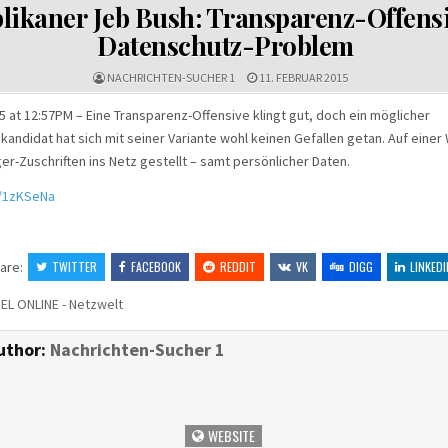
IN
likaner Jeb Bush: Transparenz-Offensi
Datenschutz-Problem
NACHRICHTEN-SUCHER 1
11. FEBRUAR 2015
5 at 12:57PM – Eine Transparenz-Offensive klingt gut, doch ein möglicher
kandidat hat sich mit seiner Variante wohl keinen Gefallen getan. Auf einer
r-Zuschriften ins Netz gestellt – samt persönlicher Daten.
tt/1zKSeNa
are:
TWITTER
FACEBOOK
REDDIT
VK
DIGG
LINKEDI
EL ONLINE - Netzwelt
uthor:
Nachrichten-Sucher 1
WEBSITE