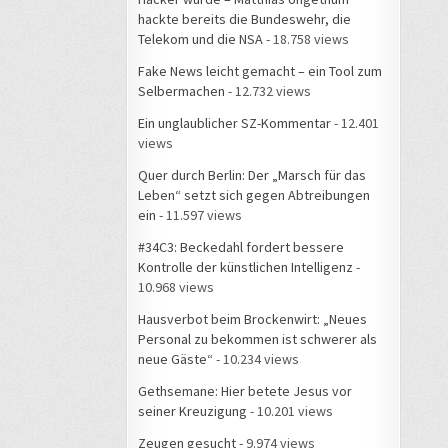
hackte bereits die Bundeswehr, die
Telekom und die NSA
- 18.758 views
Fake News leicht gemacht – ein Tool zum
Selbermachen
- 12.732 views
Ein unglaublicher SZ-Kommentar
- 12.401
views
Quer durch Berlin: Der „Marsch für das
Leben“ setzt sich gegen Abtreibungen
ein
- 11.597 views
#34C3: Beckedahl fordert bessere
Kontrolle der künstlichen Intelligenz
-
10.968 views
Hausverbot beim Brockenwirt: „Neues
Personal zu bekommen ist schwerer als
neue Gäste“
- 10.234 views
Gethsemane: Hier betete Jesus vor
seiner Kreuzigung
- 10.201 views
Zeugen gesucht
- 9.974 views