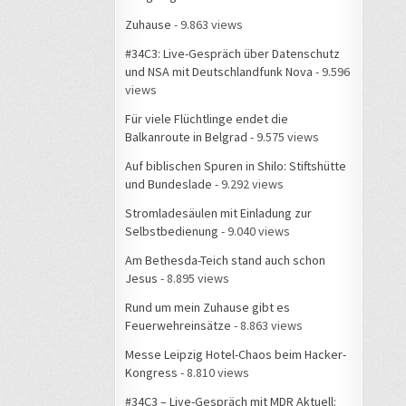
Zuhause
- 9.863 views
#34C3: Live-Gespräch über Datenschutz
und NSA mit Deutschlandfunk Nova
- 9.596
views
Für viele Flüchtlinge endet die
Balkanroute in Belgrad
- 9.575 views
Auf biblischen Spuren in Shilo: Stiftshütte
und Bundeslade
- 9.292 views
Stromladesäulen mit Einladung zur
Selbstbedienung
- 9.040 views
Am Bethesda-Teich stand auch schon
Jesus
- 8.895 views
Rund um mein Zuhause gibt es
Feuerwehreinsätze
- 8.863 views
Messe Leipzig Hotel-Chaos beim Hacker-
Kongress
- 8.810 views
#34C3 – Live-Gespräch mit MDR Aktuell: