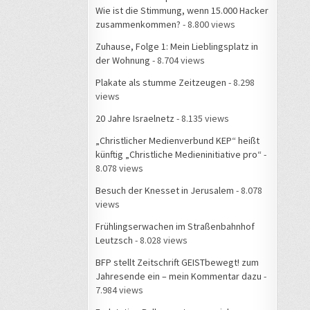
Wie ist die Stimmung, wenn 15.000 Hacker
zusammenkommen?
- 8.800 views
Zuhause, Folge 1: Mein Lieblingsplatz in
der Wohnung
- 8.704 views
Plakate als stumme Zeitzeugen
- 8.298
views
20 Jahre Israelnetz
- 8.135 views
„Christlicher Medienverbund KEP“ heißt
künftig „Christliche Medieninitiative pro“
-
8.078 views
Besuch der Knesset in Jerusalem
- 8.078
views
Frühlingserwachen im Straßenbahnhof
Leutzsch
- 8.028 views
BFP stellt Zeitschrift GEISTbewegt! zum
Jahresende ein – mein Kommentar dazu
-
7.984 views