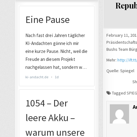
Repub
February 11, 201
Präsidentschafts
Bushs Team Bürge
Mehr:
http://ift.
Quelle: Spiegel
Sh
Tagged
SPIEG
A