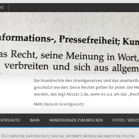
KT
Die Grundrechte des Grundgesetzes sind das unantastba
geschützt werden. Diese Rechte gelten für jeden. Die Mei
werden, das legt Absatz 2 da, wenn es u.a. um das „Rech
Mehr dazu im
Grundgesetz
.
EKTROAUTO
BAHN
WANDERUNGEN ZUM BROCKEN
FOTOS / VIDEO
POSTED
COMPUTER
,
DATENSCHUTZ
,
DIGITAL
,
INTERNET
,
MEDIEN
,
NACHRICHTEN
,
POLITIK