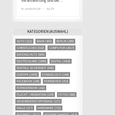
KATEGORIEN (AUSWAHL)
AUTO
(221)
BAHN
(455)
BERLIN
(280)
CHRISTLICHES
(532)
COMPUTER
(2017)
DATENSCHUTZ
(805)
DEUTSCHLAND
(1899)
DIGITAL
(3418)
DIGITALE SICHERHEIT
(845)
EUROPA
(1650)
EVANGELISCH
(244)
FACEBOOK
(245)
FERNSEHEN
(253)
FERNVERKEHR
(242)
FLUCHT / MIGRATION
(239)
FOTOS
(380)
GEHEIMDIENST/SPIONAGE
(227)
HALLE
(317)
HARDWARE
(721)
INTERNET
(2671)
INTERNETHANDEL
(413)