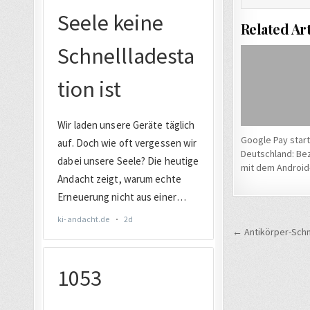
Related Art
Google Pay start
Deutschland: Be
mit dem Android
Beitrags
← Antikörper-Schn