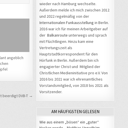
wieder nach Hamburg wechselte.
Außerdem melde ich mich zwischen 2012
und 2022 regelmäßig von der
Internationalen Funkausstellung
in Berlin.
2016 war ich für meinen Arbeitgeber auf
der
Balkanroute
unterwegs und sprach
mit Flüchtlingen. Hinzu kam eine
Vertretungszeit als
Hauptstadtkorrespondent für den
lant angeblich
Hörfunk in Berlin. Außerdem bin ich
schen
engagierter Christ und Mitglied der
pfel
Christlichen Medieninitiative pro e.V. Von
2016 bis 2021 war ich ehrenamtliches
Vorstandsmitglied, von 2018 bis 2021 als
Vorsitzender.
t beerdigt DVB-T →
AM HÄUFIGSTEN GELESEN
Wie aus einem „bösen“ ein „guter“
Hacker wurde – Matthias Ungethüm