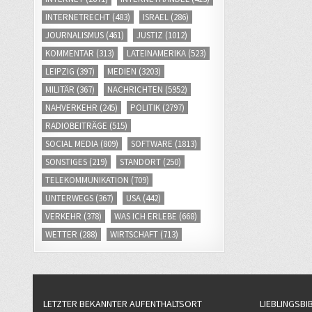
INTERNETRECHT
(483)
ISRAEL
(286)
JOURNALISMUS
(461)
JUSTIZ
(1012)
KOMMENTAR
(313)
LATEINAMERIKA
(523)
LEIPZIG
(397)
MEDIEN
(3203)
MILITÄR
(367)
NACHRICHTEN
(5952)
NAHVERKEHR
(245)
POLITIK
(2797)
RADIOBEITRÄGE
(515)
SOCIAL MEDIA
(809)
SOFTWARE
(1813)
SONSTIGES
(219)
STANDORT
(250)
TELEKOMMUNIKATION
(709)
UNTERWEGS
(367)
USA
(442)
VERKEHR
(378)
WAS ICH ERLEBE
(668)
WETTER
(288)
WIRTSCHAFT
(713)
LETZTER BEKANNTER AUFENTHALTSORT
LIEBLINGSBI