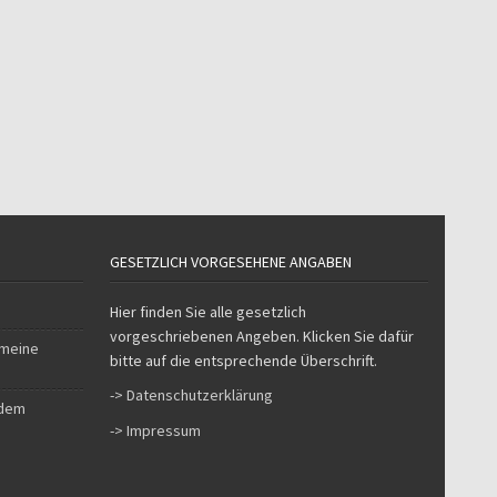
GESETZLICH VORGESEHENE ANGABEN
Hier finden Sie alle gesetzlich
vorgeschriebenen Angeben. Klicken Sie dafür
 meine
bitte auf die entsprechende Überschrift.
-> Datenschutzerklärung
 dem
-> Impressum