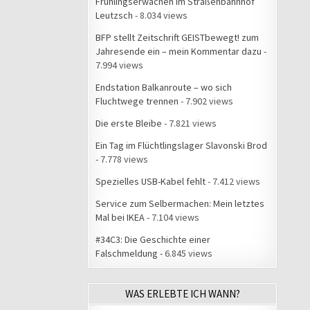
Frühlingserwachen im Straßenbahnhof
Leutzsch
- 8.034 views
BFP stellt Zeitschrift GEISTbewegt! zum
Jahresende ein – mein Kommentar dazu
-
7.994 views
Endstation Balkanroute – wo sich
Fluchtwege trennen
- 7.902 views
Die erste Bleibe
- 7.821 views
Ein Tag im Flüchtlingslager Slavonski Brod
- 7.778 views
Spezielles USB-Kabel fehlt
- 7.412 views
Service zum Selbermachen: Mein letztes
Mal bei IKEA
- 7.104 views
#34C3: Die Geschichte einer
Falschmeldung
- 6.845 views
WAS ERLEBTE ICH WANN?