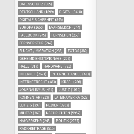
DATENSCHUTZ
(805)
DEUTSCHLAND
(1899)
DIGITAL
(3418)
DIGITALE SICHERHEIT
(845)
EUROPA
(1650)
EVANGELISCH
(244)
FACEBOOK
(245)
FERNSEHEN
(253)
FERNVERKEHR
(242)
FLUCHT / MIGRATION
(239)
FOTOS
(380)
GEHEIMDIENST/SPIONAGE
(227)
HALLE
(317)
HARDWARE
(721)
INTERNET
(2671)
INTERNETHANDEL
(413)
INTERNETRECHT
(483)
ISRAEL
(286)
JOURNALISMUS
(461)
JUSTIZ
(1012)
KOMMENTAR
(313)
LATEINAMERIKA
(523)
LEIPZIG
(397)
MEDIEN
(3203)
MILITÄR
(367)
NACHRICHTEN
(5952)
NAHVERKEHR
(245)
POLITIK
(2797)
RADIOBEITRÄGE
(515)