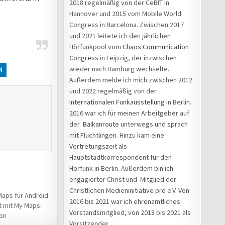
2018 regelmäßig von der CeBIT in
Hannover und 2015 vom Mobile World
Congress in Barcelona. Zwischen 2017
und 2021 leitete ich den jährlichen
Hörfunkpool vom
Chaos Communication
Congress
in Leipzig, der inzwischen
wieder nach Hamburg wechselte.
N
Außerdem melde ich mich zwischen 2012
und 2022 regelmäßig von der
Internationalen Funkausstellung
in Berlin.
2016 war ich für meinen Arbeitgeber auf
der
Balkanroute
unterwegs und sprach
mit Flüchtlingen. Hinzu kam eine
Vertretungszeit als
Hauptstadtkorrespondent für den
Hörfunk in Berlin. Außerdem bin ich
engagierter Christ und Mitglied der
Christlichen Medieninitiative pro e.V. Von
aps für Android
2016 bis 2021 war ich ehrenamtliches
t mit My Maps-
Vorstandsmitglied, von 2018 bis 2021 als
ion
Vorsitzender.