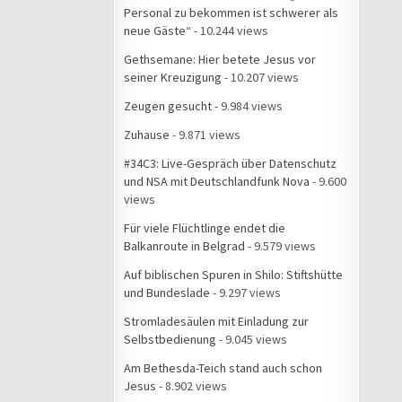
Personal zu bekommen ist schwerer als
neue Gäste“
- 10.244 views
Gethsemane: Hier betete Jesus vor
seiner Kreuzigung
- 10.207 views
Zeugen gesucht
- 9.984 views
Zuhause
- 9.871 views
#34C3: Live-Gespräch über Datenschutz
und NSA mit Deutschlandfunk Nova
- 9.600
views
Für viele Flüchtlinge endet die
Balkanroute in Belgrad
- 9.579 views
Auf biblischen Spuren in Shilo: Stiftshütte
und Bundeslade
- 9.297 views
Stromladesäulen mit Einladung zur
Selbstbedienung
- 9.045 views
Am Bethesda-Teich stand auch schon
Jesus
- 8.902 views