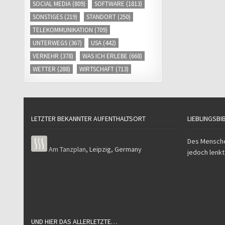
SOCIAL MEDIA
(809)
SOFTWARE
(1813)
SONSTIGES
(219)
STANDORT
(250)
TELEKOMMUNIKATION
(709)
UNTERWEGS
(367)
USA
(442)
VERKEHR
(378)
WAS ICH ERLEBE
(668)
WETTER
(288)
WIRTSCHAFT
(713)
LETZTER BEKANNTER AUFENTHALTSORT
LIEBLINGSBI
Des Mensche
Am Tanzplan
,
Leipzig
,
Germany
jedoch lenkt
UND HIER DAS ALLERLETZTE…