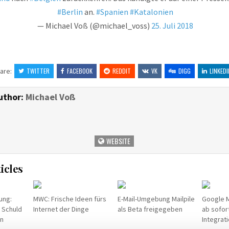
#Berlin
an.
#Spanien
#Katalonien
— Michael Voß (@michael_voss)
25. Juli 2018
are:
TWITTER
FACEBOOK
REDDIT
VK
DIGG
LINKEDI
uthor:
Michael Voß
WEBSITE
icles
ung:
MWC: Frische Ideen fürs
E-Mail-Umgebung Mailpile
Google M
 Schuld
Internet der Dinge
als Beta freigegeben
ab sofor
en
Integrat