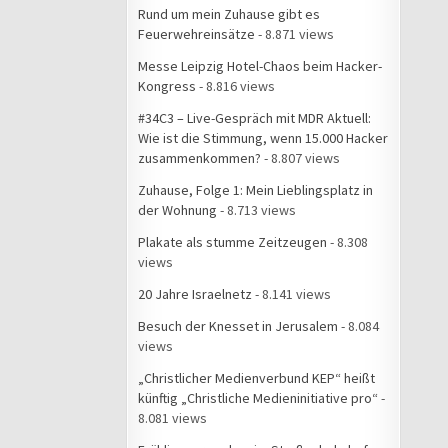
Rund um mein Zuhause gibt es
Feuerwehreinsätze
- 8.871 views
Messe Leipzig Hotel-Chaos beim Hacker-
Kongress
- 8.816 views
#34C3 – Live-Gespräch mit MDR Aktuell:
Wie ist die Stimmung, wenn 15.000 Hacker
zusammenkommen?
- 8.807 views
Zuhause, Folge 1: Mein Lieblingsplatz in
der Wohnung
- 8.713 views
Plakate als stumme Zeitzeugen
- 8.308
views
20 Jahre Israelnetz
- 8.141 views
Besuch der Knesset in Jerusalem
- 8.084
views
„Christlicher Medienverbund KEP“ heißt
künftig „Christliche Medieninitiative pro“
-
8.081 views