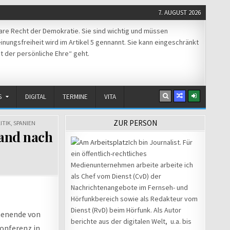
7. AUGUST 2026
re Recht der Demokratie. Sie sind wichtig und müssen
nungsfreiheit wird im Artikel 5 gennannt. Sie kann eingeschränkt
t der persönliche Ehre“ geht.
S
DIGITAL
TERMINE
VITA
Beitragsnavigation
ZUR PERSON
ITIK
,
SPANIEN
Griechenland:
← Vorsicht bei
and nach
Feuerwehr
Video-Ident-
Ich bin Journalist. Für
bringt fast
Verfahren: So
ein öffentlich-rechtliches
alle Brände
tricksen
Medienunternehmen arbeite arbeite ich
unter
Internetbetrüger
als Chef vom Dienst (CvD) der
Kontrolle →
Job-Bewerber
Nachrichtenangebote im Fernseh- und
aus
Hörfunkbereich sowie als Redakteur vom
Dienst (RvD) beim Hörfunk. Als Autor
henende von
berichte aus der digitalen Welt, u.a. bis
konferenz in