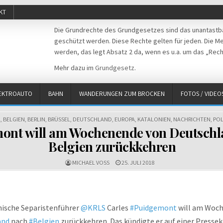
KT
Die Grundrechte des Grundgesetzes sind das unantastba
geschützt werden. Diese Rechte gelten für jeden. Die Mei
werden, das legt Absatz 2 da, wenn es u.a. um das „Rech
Mehr dazu im
Grundgesetz
.
EKTROAUTO
BAHN
WANDERUNGEN ZUM BROCKEN
FOTOS / VIDEO
A
,
BELGIEN
,
BERLIN
,
BRÜSSEL
,
DEUTSCHLAND
,
EUROPA
,
KATALONIEN
,
NACHRICHTEN
,
POL
ont will am Wochenende von Deutschl
Belgien zurückkehren
MICHAEL VOSS
25. JULI 2018
nische Separistenführer
@KRLS
Carles
#Puidgemont
will am Woc
and
nach
#Belgien
zurückkehren. Das kündigte er auf einer Presse