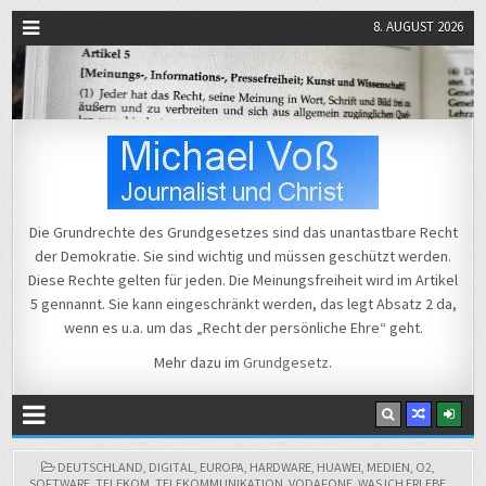
8. AUGUST 2026
Michael Voß
Journalist und Christ
Die Grundrechte des Grundgesetzes sind das unantastbare Recht
der Demokratie. Sie sind wichtig und müssen geschützt werden.
Diese Rechte gelten für jeden. Die Meinungsfreiheit wird im Artikel
5 gennannt. Sie kann eingeschränkt werden, das legt Absatz 2 da,
wenn es u.a. um das „Recht der persönliche Ehre“ geht.
Mehr dazu im
Grundgesetz
.
POSTED
DEUTSCHLAND
,
DIGITAL
,
EUROPA
,
HARDWARE
,
HUAWEI
,
MEDIEN
,
O2
,
IN
SOFTWARE
,
TELEKOM
,
TELEKOMMUNIKATION
,
VODAFONE
,
WAS ICH ERLEBE