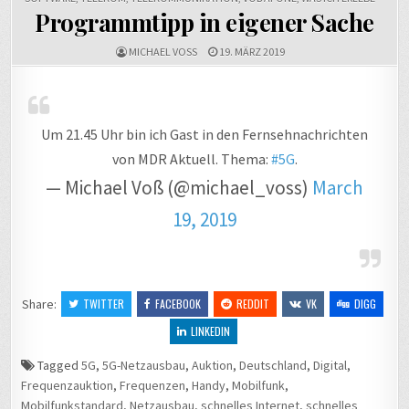
Programmtipp in eigener Sache
MICHAEL VOSS
19. MÄRZ 2019
Um 21.45 Uhr bin ich Gast in den Fernsehnachrichten
von MDR Aktuell. Thema:
#5G
.
— Michael Voß (@michael_voss)
March
19, 2019
Share:
TWITTER
FACEBOOK
REDDIT
VK
DIGG
LINKEDIN
Tagged
5G
,
5G-Netzausbau
,
Auktion
,
Deutschland
,
Digital
,
Frequenzauktion
,
Frequenzen
,
Handy
,
Mobilfunk
,
Mobilfunkstandard
,
Netzausbau
,
schnelles Internet
,
schnelles