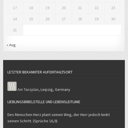
17
18
19
20
21
22
23
24
25
26
27
28
29
30
31
« Aug.
LETZTER BEKANNTER AUFENTHALTSORT
Am Tanzplan
,
Leipzig
,
Germany
LIEBLINGSBIBELSTELLE UND LEBENSLEITLINIE
Des Menschen Herz plant seinen Weg, der Herr jedoch lenkt
seinen Schritt. (Sprüche 16,9)