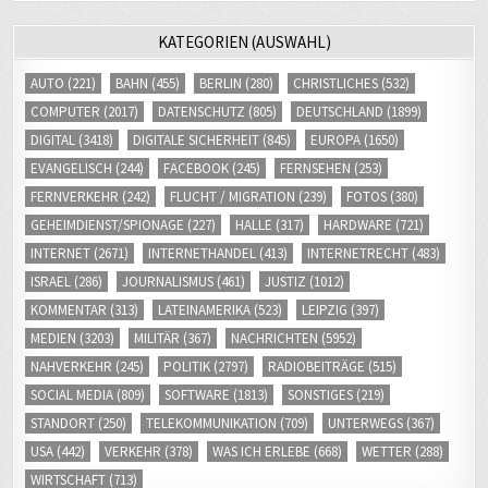
KATEGORIEN (AUSWAHL)
AUTO
(221)
BAHN
(455)
BERLIN
(280)
CHRISTLICHES
(532)
COMPUTER
(2017)
DATENSCHUTZ
(805)
DEUTSCHLAND
(1899)
DIGITAL
(3418)
DIGITALE SICHERHEIT
(845)
EUROPA
(1650)
EVANGELISCH
(244)
FACEBOOK
(245)
FERNSEHEN
(253)
FERNVERKEHR
(242)
FLUCHT / MIGRATION
(239)
FOTOS
(380)
GEHEIMDIENST/SPIONAGE
(227)
HALLE
(317)
HARDWARE
(721)
INTERNET
(2671)
INTERNETHANDEL
(413)
INTERNETRECHT
(483)
ISRAEL
(286)
JOURNALISMUS
(461)
JUSTIZ
(1012)
KOMMENTAR
(313)
LATEINAMERIKA
(523)
LEIPZIG
(397)
MEDIEN
(3203)
MILITÄR
(367)
NACHRICHTEN
(5952)
NAHVERKEHR
(245)
POLITIK
(2797)
RADIOBEITRÄGE
(515)
SOCIAL MEDIA
(809)
SOFTWARE
(1813)
SONSTIGES
(219)
STANDORT
(250)
TELEKOMMUNIKATION
(709)
UNTERWEGS
(367)
USA
(442)
VERKEHR
(378)
WAS ICH ERLEBE
(668)
WETTER
(288)
WIRTSCHAFT
(713)