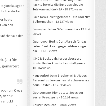
hackte bereits die Bundeswehr, die
r-Regionalausgabe
Telekom und die NSA
- 18.772 views
chichte studiert.
Fake News leicht gemacht – ein Tool zum
 er heute
Selbermachen
- 12.737 views
d von den
Ein unglaublicher SZ-Kommentar
- 12.414
views
zunächst aus der
Quer durch Berlin: Der „Marsch für das
Leben“ setzt sich gegen Abtreibungen
ein
- 11.610 views
#34C3: Beckedahl fordert bessere
ck. (…) Die
Kontrolle der künstlichen Intelligenz
-
t, gemartert
10.984 views
Hausverbot beim Brockenwirt: „Neues
Personal zu bekommen ist schwerer als
neue Gäste“
- 10.263 views
Da oben am Kreuz
Gethsemane: Hier betete Jesus vor
, der für
seiner Kreuzigung
- 10.214 views
l verrückt
Zeugen gesucht
- 10.005 views