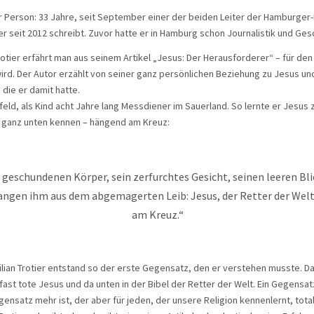
r Person: 33 Jahre, seit September einer der beiden Leiter der Hamburge
 er seit 2012 schreibt. Zuvor hatte er in Hamburg schon Journalistik und Ges
Trotier erfährt man aus seinem Artikel „Jesus: Der Herausforderer“ – für den
rd. Der Autor erzählt von seiner ganz persönlichen Beziehung zu Jesus un
 die er damit hatte.
eld, als Kind acht Jahre lang Messdiener im Sauerland. So lernte er Jesus 
 ganz unten kennen – hängend am Kreuz:
geschundenen Körper, sein zerfurchtes Gesicht, seinen leeren Bli
angen ihm aus dem abgemagerten Leib: Jesus, der Retter der Wel
am Kreuz.“
ilian Trotier entstand so der erste Gegensatz, den er verstehen musste. 
fast tote Jesus und da unten in der Bibel der Retter der Welt. Ein Gegensatz
gensatz mehr ist, der aber für jeden, der unsere Religion kennenlernt, tota