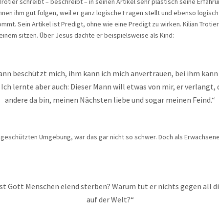
 Trotier schreibt – beschreibt – in seinen Artikel sehr plastisch seine Erfah
nnen ihm gut folgen, weil er ganz logische Fragen stellt und ebenso logisch
mt. Sein Artikel ist Predigt, ohne wie eine Predigt zu wirken. Kilian Trotier
inem sitzen. Über Jesus dachte er beispielsweise als Kind:
ann beschützt mich, ihm kann ich mich anvertrauen, bei ihm kann
 Ich lernte aber auch: Dieser Mann will etwas von mir, er verlangt, 
andere da bin, meinen Nächsten liebe und sogar meinen Feind.“
er geschützten Umgebung, war das gar nicht so schwer. Doch als Erwachse
t Gott Menschen elend sterben? Warum tut er nichts gegen all d
auf der Welt?“