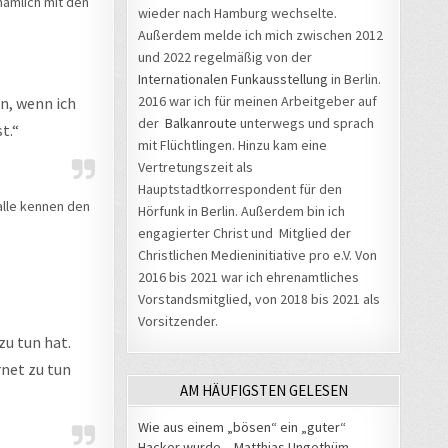
 nämlich mit den
wieder nach Hamburg wechselte.
Außerdem melde ich mich zwischen 2012
und 2022 regelmäßig von der
Internationalen Funkausstellung
in Berlin.
2016 war ich für meinen Arbeitgeber auf
n, wenn ich
der
Balkanroute
unterwegs und sprach
t.“
mit Flüchtlingen. Hinzu kam eine
Vertretungszeit als
Hauptstadtkorrespondent für den
 alle kennen den
Hörfunk in Berlin. Außerdem bin ich
.
engagierter Christ und Mitglied der
Christlichen Medieninitiative pro e.V. Von
2016 bis 2021 war ich ehrenamtliches
Vorstandsmitglied, von 2018 bis 2021 als
Vorsitzender.
zu tun hat.
rnet zu tun
AM HÄUFIGSTEN GELESEN
Wie aus einem „bösen“ ein „guter“
Hacker wurde – Matthias Ungethüm