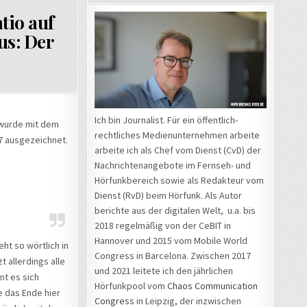
tio auf
us: Der
HUNG
Ich bin Journalist. Für ein öffentlich-
r wurde mit dem
rechtliches Medienunternehmen arbeite
17 ausgezeichnet.
arbeite ich als Chef vom Dienst (CvD) der
Nachrichtenangebote im Fernseh- und
Hörfunkbereich sowie als Redakteur vom
Dienst (RvD) beim Hörfunk. Als Autor
IKEL
berichte aus der digitalen Welt, u.a. bis
2018 regelmäßig von der CeBIT in
ERER“
Hannover und 2015 vom Mobile World
eht so wörtlich in
Congress in Barcelona. Zwischen 2017
t allerdings alle
und 2021 leitete ich den jährlichen
nt es sich
Hörfunkpool vom
Chaos Communication
e das Ende hier
Congress
in Leipzig, der inzwischen