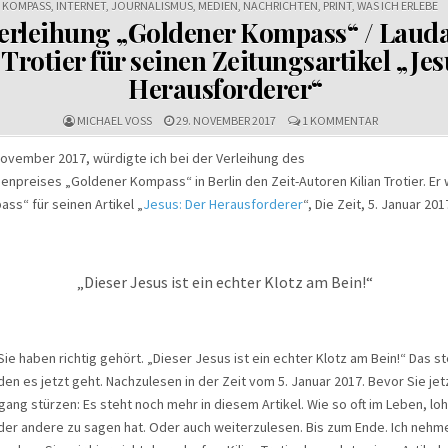
KOMPASS
,
INTERNET
,
JOURNALISMUS
,
MEDIEN
,
NACHRICHTEN
,
PRINT
,
WAS ICH ERLEBE
erleihung „Goldener Kompass“ / Lauda
 Trotier für seinen Zeitungsartikel „Jes
Herausforderer“
ZU
MICHAEL VOSS
29. NOVEMBER 2017
1 KOMMENTAR
PREISVERLEI
„GOLDENER
November 2017, würdigte ich bei der Verleihung des
KOMPASS“
ienpreises „Goldener Kompass“ in Berlin den Zeit-Autoren Kilian Trotier. E
/
LAUDATIO
s“ für seinen Artikel „
Jesus: Der Herausforderer
“, Die Zeit, 5. Januar 20
AUF
KILIAN
TROTIER
FÜR
SEINEN
„Dieser Jesus ist ein echter Klotz am Bein!“
ZEITUNGSART
„JESUS:
DER
HERAUSFORD
Sie haben richtig gehört. „Dieser Jesus ist ein echter Klotz am Bein!“ Das st
en es jetzt geht. Nachzulesen in der Zeit vom 5. Januar 2017. Bevor Sie jetz
ng stürzen: Es steht noch mehr in diesem Artikel. Wie so oft im Leben, loh
er andere zu sagen hat. Oder auch weiterzulesen. Bis zum Ende. Ich nehm