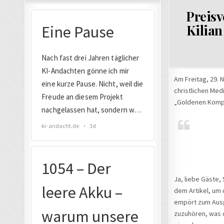
IN
Preisv
Kilian
Am Freitag, 29. 
christlichen Med
„Goldenen Kompas
Ja, liebe Gäste, 
dem Artikel, um d
empört zum Ausga
zuzuhören, was d