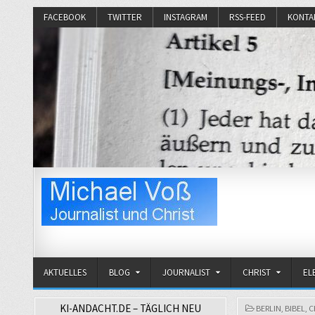
FACEBOOK
TWITTER
INSTAGRAM
RSS-FEED
KONTA
Michael Voß
Journalist und Christ
AKTUELLES
BLOG
JOURNALIST
CHRIST
EL
KI-ANDACHT.DE – TÄGLICH NEU
POSTED
BERLIN
,
BIBEL
,
C