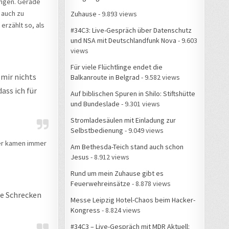
rungen. Gerade
 auch zu
Zuhause
- 9.893 views
 erzählt so, als
#34C3: Live-Gespräch über Datenschutz
und NSA mit Deutschlandfunk Nova
- 9.603
views
Für viele Flüchtlinge endet die
 mir nichts
Balkanroute in Belgrad
- 9.582 views
dass ich für
Auf biblischen Spuren in Shilo: Stiftshütte
und Bundeslade
- 9.301 views
Stromladesäulen mit Einladung zur
Selbstbedienung
- 9.049 views
ner kamen immer
Am Bethesda-Teich stand auch schon
Jesus
- 8.912 views
Rund um mein Zuhause gibt es
Feuerwehreinsätze
- 8.878 views
ie Schrecken
Messe Leipzig Hotel-Chaos beim Hacker-
Kongress
- 8.824 views
#34C3 – Live-Gespräch mit MDR Aktuell: