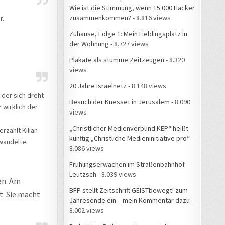
Wie ist die Stimmung, wenn 15.000 Hacker
zusammenkommen?
- 8.816 views
r.
Zuhause, Folge 1: Mein Lieblingsplatz in
der Wohnung
- 8.727 views
Plakate als stumme Zeitzeugen
- 8.320
views
20 Jahre Israelnetz
- 8.148 views
 der sich dreht
Besuch der Knesset in Jerusalem
- 8.090
 wirklich der
views
„Christlicher Medienverbund KEP“ heißt
rzählt Kilian
künftig „Christliche Medieninitiative pro“
-
wandelte.
8.086 views
Frühlingserwachen im Straßenbahnhof
Leutzsch
- 8.039 views
en. Am
BFP stellt Zeitschrift GEISTbewegt! zum
t. Sie macht
Jahresende ein – mein Kommentar dazu
-
8.002 views