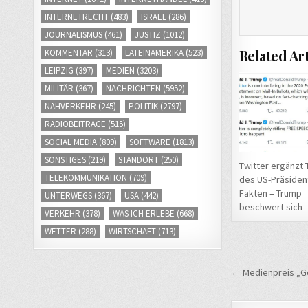
INTERNETRECHT
(483)
ISRAEL
(286)
JOURNALISMUS
(461)
JUSTIZ
(1012)
Related Art
KOMMENTAR
(313)
LATEINAMERIKA
(523)
LEIPZIG
(397)
MEDIEN
(3203)
MILITÄR
(367)
NACHRICHTEN
(5952)
NAHVERKEHR
(245)
POLITIK
(2797)
RADIOBEITRÄGE
(515)
SOCIAL MEDIA
(809)
SOFTWARE
(1813)
SONSTIGES
(219)
STANDORT
(250)
Twitter ergänzt
TELEKOMMUNIKATION
(709)
des US-Präsiden
Fakten – Trump
UNTERWEGS
(367)
USA
(442)
beschwert sich
VERKEHR
(378)
WAS ICH ERLEBE
(668)
WETTER
(288)
WIRTSCHAFT
(713)
Beitrags
← Medienpreis „Gol