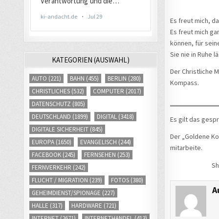
Es freut mich, d
Es freut mich ga
können, für sein
Sie nie in Ruhe l
KATEGORIEN (AUSWAHL)
Der Christliche 
AUTO
(221)
BAHN
(455)
BERLIN
(280)
Kompass.
CHRISTLICHES
(532)
COMPUTER
(2017)
DATENSCHUTZ
(805)
DEUTSCHLAND
(1899)
DIGITAL
(3418)
Es gilt das gesp
DIGITALE SICHERHEIT
(845)
Der „Goldene K
EUROPA
(1650)
EVANGELISCH
(244)
mitarbeite.
FACEBOOK
(245)
FERNSEHEN
(253)
Sh
FERNVERKEHR
(242)
FLUCHT / MIGRATION
(239)
FOTOS
(380)
A
GEHEIMDIENST/SPIONAGE
(227)
HALLE
(317)
HARDWARE
(721)
INTERNET
(2671)
INTERNETHANDEL
(413)