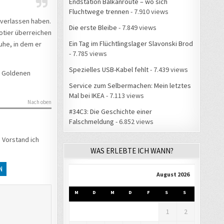
Endstation Balkanroute – wo sich
Fluchtwege trennen
- 7.910 views
e verlassen haben.
Die erste Bleibe
- 7.849 views
otier überreichen
Ein Tag im Flüchtlingslager Slavonski Brod
Ruhe, in dem er
- 7.785 views
Spezielles USB-Kabel fehlt
- 7.439 views
n Goldenen
Service zum Selbermachen: Mein letztes
Mal bei IKEA
- 7.113 views
Nach oben
#34C3: Die Geschichte einer
Falschmeldung
- 6.852 views
 Vorstand ich
WAS ERLEBTE ICH WANN?
N
August 2026
M
D
M
D
F
S
S
1
2