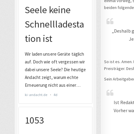
einmal vorweg, s
beiden folgende
„Deshalb g
Je
So ist es. Amen.
Preisträger. Des
Sein Arbeitgeber,
Ist Redak
Vorher wa