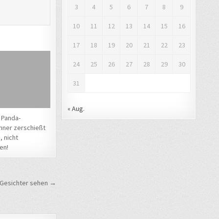
3
4
5
6
7
8
9
10
11
12
13
14
15
16
17
18
19
20
21
22
23
24
25
26
27
28
29
30
31
« Aug.
 Panda-
nner zerschießt
 nicht
en!
ll Gesichter sehen →