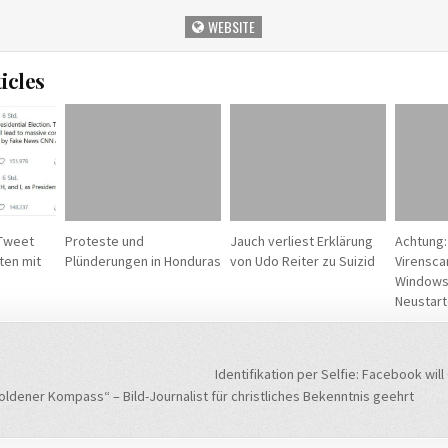
WEBSITE
icles
 Tweet
Proteste und
Jauch verliest Erklärung
Achtung:
ten mit
Plünderungen in Honduras
von Udo Reiter zu Suizid
Virensca
Windows,
Neustart
navigation
Identifikation per Selfie: Facebook wi
dener Kompass“ – Bild-Journalist für christliches Bekenntnis geehrt