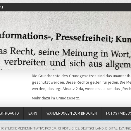
KT
Die Grundrechte des Grundgesetzes sind das unantastba
geschützt werden. Diese Rechte gelten für jeden. Die Mei
werden, das legt Absatz 2 da, wenn es u.a. um das „Rech
Mehr dazu im
Grundgesetz
.
EKTROAUTO
BAHN
WANDERUNGEN ZUM BROCKEN
FOTOS / VIDEO
HRISTLICHE MEDIENINITIATIVE PRO E.V.
,
CHRISTLICHES
,
DEUTSCHLAND
,
DIGITAL
,
EVANGE