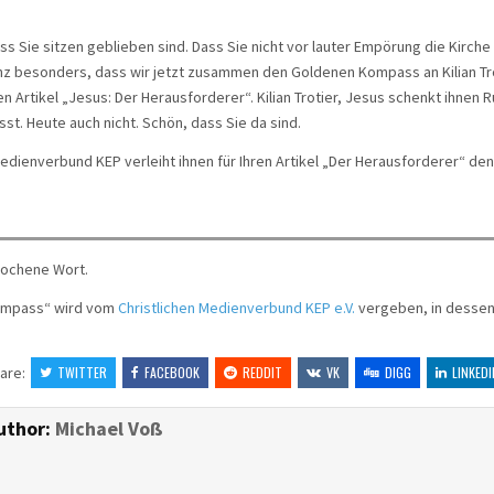
ass Sie sitzen geblieben sind. Dass Sie nicht vor lauter Empörung die Kirch
nz besonders, dass wir jetzt zusammen den Goldenen Kompass an Kilian Tr
en Artikel „Jesus: Der Herausforderer“. Kilian Trotier, Jesus schenkt ihnen 
ässt. Heute auch nicht. Schön, dass Sie da sind.
Medienverbund KEP verleiht ihnen für Ihren Artikel „Der Herausforderer“ de
rochene Wort.
ompass“ wird vom
Christlichen Medienverbund KEP e.V.
vergeben, in dessen
are:
TWITTER
FACEBOOK
REDDIT
VK
DIGG
LINKEDI
uthor:
Michael Voß