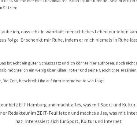
o dass Sie mir hier nicht davonlaufen. Kilian Trotier beendet seinen Artikel
n Sätzen:
laube ich, dass ich ein wahrhaft menschliches Leben nur leben kan
sus folge. Er schenkt mir Ruhe, indem er mich niemals in Ruhe läss
 Das ist echt ein guter Schlusssatz und ich könnte hier aufhören. Doch nicht
halb möchte ich ein wenig über Kilian Trotier und seine Geschichte erzählen
 Die Zeit, beschreibt ihn auf ihrer Internetseite wie folgt:
teur bei ZEIT Hamburg und macht alles, was mit Sport und Kultur 
r er Redakteur im ZEIT-Feuilleton und machte alles, was mit Inte
hat. Interessiert sich für Sport, Kultur und Internet.