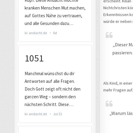
erscheint. Kilian
Nichtchristen kö
Erkenntnissen kom
würde er neben e
„Dieser M
passieren.
Als Kind, in ein
mehr Fragen auf.
„Warum läss