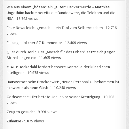
Wie aus einem „bösen“ ein „guter“ Hacker wurde – Matthias
Ungethüm hackte bereits die Bundeswehr, die Telekom und die
NSA
- 18.765 views
Fake News leicht gemacht – ein Tool zum Selbermachen
- 12.736
views
Ein unglaublicher SZ-Kommentar
- 12.409 views
Quer durch Berlin: Der „Marsch für das Leben“ setzt sich gegen
Abtreibungen ein
- 11.605 views
#34C3: Beckedahl fordert bessere Kontrolle der künstlichen
Intelligenz
- 10.975 views
Hausverbot beim Brockenwirt: „Neues Personal zu bekommen ist
schwerer als neue Gäste“
- 10.248 views
Gethsemane: Hier betete Jesus vor seiner Kreuzigung
- 10.208
views
Zeugen gesucht
- 9.991 views
Zuhause
- 9.875 views
#34C3: Live-Gespräch über Datenschutz und NSA mit