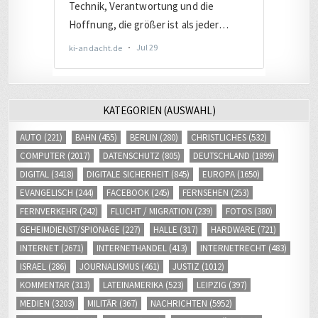
KATEGORIEN (AUSWAHL)
AUTO
(221)
BAHN
(455)
BERLIN
(280)
CHRISTLICHES
(532)
COMPUTER
(2017)
DATENSCHUTZ
(805)
DEUTSCHLAND
(1899)
DIGITAL
(3418)
DIGITALE SICHERHEIT
(845)
EUROPA
(1650)
EVANGELISCH
(244)
FACEBOOK
(245)
FERNSEHEN
(253)
FERNVERKEHR
(242)
FLUCHT / MIGRATION
(239)
FOTOS
(380)
GEHEIMDIENST/SPIONAGE
(227)
HALLE
(317)
HARDWARE
(721)
INTERNET
(2671)
INTERNETHANDEL
(413)
INTERNETRECHT
(483)
ISRAEL
(286)
JOURNALISMUS
(461)
JUSTIZ
(1012)
KOMMENTAR
(313)
LATEINAMERIKA
(523)
LEIPZIG
(397)
MEDIEN
(3203)
MILITÄR
(367)
NACHRICHTEN
(5952)
NAHVERKEHR
(245)
POLITIK
(2797)
RADIOBEITRÄGE
(515)