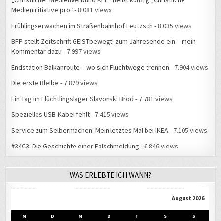
Frühlingserwachen im Straßenbahnhof Leutzsch
- 8.035 views
BFP stellt Zeitschrift GEISTbewegt! zum Jahresende ein – mein
Kommentar dazu
- 7.997 views
Endstation Balkanroute – wo sich Fluchtwege trennen
- 7.904 views
Die erste Bleibe
- 7.829 views
Ein Tag im Flüchtlingslager Slavonski Brod
- 7.781 views
Spezielles USB-Kabel fehlt
- 7.415 views
Service zum Selbermachen: Mein letztes Mal bei IKEA
- 7.105 views
#34C3: Die Geschichte einer Falschmeldung
- 6.846 views
WAS ERLEBTE ICH WANN?
August 2026
M
D
M
D
F
S
S