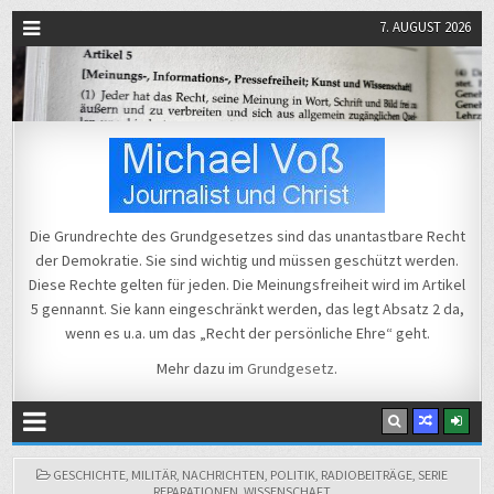
7. AUGUST 2026
Michael Voß
Journalist und Christ
Die Grundrechte des Grundgesetzes sind das unantastbare Recht
der Demokratie. Sie sind wichtig und müssen geschützt werden.
Diese Rechte gelten für jeden. Die Meinungsfreiheit wird im Artikel
5 gennannt. Sie kann eingeschränkt werden, das legt Absatz 2 da,
wenn es u.a. um das „Recht der persönliche Ehre“ geht.
Mehr dazu im
Grundgesetz
.
POSTED
GESCHICHTE
,
MILITÄR
,
NACHRICHTEN
,
POLITIK
,
RADIOBEITRÄGE
,
SERIE
IN
REPARATIONEN
,
WISSENSCHAFT