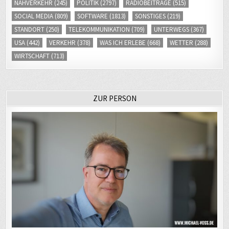
SOCIAL MEDIA
(809)
SOFTWARE
(1813)
SONSTIGES
(219)
STANDORT
(250)
TELEKOMMUNIKATION
(709)
UNTERWEGS
(367)
USA
(442)
VERKEHR
(378)
WAS ICH ERLEBE
(668)
WETTER
(288)
WIRTSCHAFT
(713)
ZUR PERSON
Ich bin Journalist. Für ein öffentlich-rechtliches