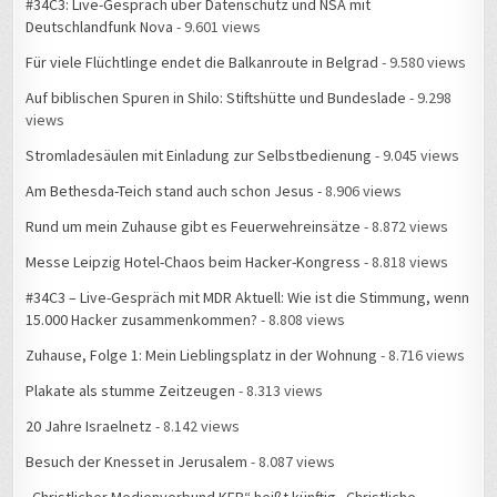
Deutschlandfunk Nova
- 9.601 views
Für viele Flüchtlinge endet die Balkanroute in Belgrad
- 9.580 views
Auf biblischen Spuren in Shilo: Stiftshütte und Bundeslade
- 9.298
views
Stromladesäulen mit Einladung zur Selbstbedienung
- 9.045 views
Am Bethesda-Teich stand auch schon Jesus
- 8.906 views
Rund um mein Zuhause gibt es Feuerwehreinsätze
- 8.872 views
Messe Leipzig Hotel-Chaos beim Hacker-Kongress
- 8.818 views
#34C3 – Live-Gespräch mit MDR Aktuell: Wie ist die Stimmung, wenn
15.000 Hacker zusammenkommen?
- 8.808 views
Zuhause, Folge 1: Mein Lieblingsplatz in der Wohnung
- 8.716 views
Plakate als stumme Zeitzeugen
- 8.313 views
20 Jahre Israelnetz
- 8.142 views
Besuch der Knesset in Jerusalem
- 8.087 views
„Christlicher Medienverbund KEP“ heißt künftig „Christliche
Medieninitiative pro“
- 8.081 views