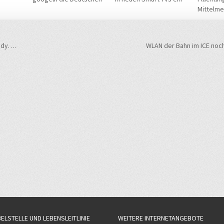
Mittelme
navigation
ndy….
WLAN der Bahn im ICE noc
BELSTELLE UND LEBENSLEITLINIE
WEITERE INTERNETANGEBOTE