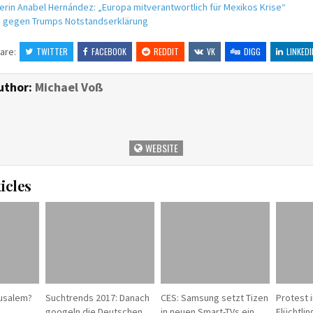
erin Anabel Hernández: „Europa mitverantwortlich für Mexikos Krise“
 gegen Trumps Notstandserklärung
are:
TWITTER
FACEBOOK
REDDIT
VK
DIGG
LINKEDI
uthor:
Michael Voß
WEBSITE
icles
usalem?
Suchtrends 2017: Danach
CES: Samsung setzt Tizen
Protest 
googeln die Deutschen
in neuen Smart-TVs ein
Flüchtli