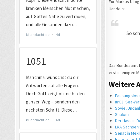
Für Markus Ulbig
Handeln:
So sch
Das Bundesamt fü
erst in einigen 
Weitere 
Fassungslos ü
#rC3: Sea-Wa
Soviel Undank
Shalom
Der Hass in 
LKA Sachsen:
Senat in Mexi
Halberstadt: