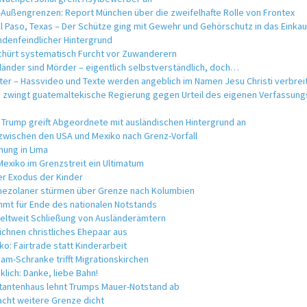
-Außengrenzen: Report München über die zweifelhafte Rolle von Frontex
El Paso, Texas – Der Schütze ging mit Gewehr und Gehörschutz in das Einka
mdenfeindlicher Hintergrund
schürt systematisch Furcht vor Zuwanderern
sländer sind Mörder – eigentlich selbstverständlich, doch…
ter – Hassvideo und Texte werden angeblich im Namen Jesu Christi verbrei
 zwingt guatemaltekische Regierung gegen Urteil des eigenen Verfassung
 Trump greift Abgeordnete mit ausländischen Hintergrund an
wischen den USA und Mexiko nach Grenz-Vorfall
nung in Lima
exiko im Grenzstreit ein Ultimatum
er Exodus der Kinder
ezolaner stürmen über Grenze nach Kolumbien
mmt für Ende des nationalen Notstands
eltweit Schließung von Ausländerämtern
ichnen christliches Ehepaar aus
iko: Fairtrade statt Kinderarbeit
am-Schranke trifft Migrationskirchen
lich: Danke, liebe Bahn!
antenhaus lehnt Trumps Mauer-Notstand ab
cht weitere Grenze dicht