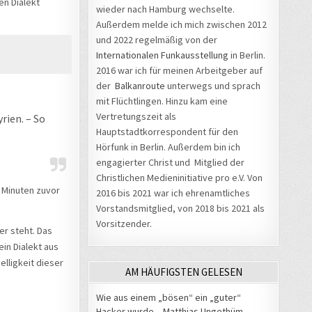
en Dialekt
wieder nach Hamburg wechselte.
Außerdem melde ich mich zwischen 2012
und 2022 regelmäßig von der
Internationalen Funkausstellung
in Berlin.
2016 war ich für meinen Arbeitgeber auf
der
Balkanroute
unterwegs und sprach
mit Flüchtlingen. Hinzu kam eine
Vertretungszeit als
rien. – So
Hauptstadtkorrespondent für den
Hörfunk in Berlin. Außerdem bin ich
engagierter Christ und Mitglied der
Christlichen Medieninitiative pro e.V. Von
i Minuten zuvor
2016 bis 2021 war ich ehrenamtliches
Vorstandsmitglied, von 2018 bis 2021 als
Vorsitzender.
er steht. Das
ein Dialekt aus
elligkeit dieser
AM HÄUFIGSTEN GELESEN
Wie aus einem „bösen“ ein „guter“
Hacker wurde – Matthias Ungethüm