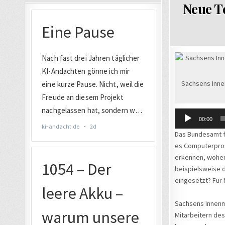
IN
Neue T
Sachsens Innen
00:00
Das Bundesamt fü
es Computerprogr
erkennen, woher
beispielsweise d
eingesetzt? Für 
Sachsens Innenmin
Mitarbeitern des