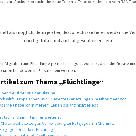
 ist klar: Sachsen braucht die neue Technik. Er fordert deshalb vom BAMF s
nell als möglich, denn je eher, desto rechtssicherer werden die Ve
durchgeführt und auch abgeschlossen sein.
r Migration und Flüchtlinge geht allerdings davon aus, dass die Geräte 
Monaten bundeweit im Einsatz sein werden.
Artikel zum Thema „Flüchtlinge“
ber die Bilder aus der Ukraine
tch wirft Europäischer Union Gesetzesverletzungen im Mittelmeer vor
barkeit habe ich in meinem Leben bislang nicht erlebt
Deutschland nimmt immer weiter zu
 Chatprotokolle zeigen Verabredung zu Hetzjagden in Chemnitz
ko gegen Drittstaat-Erklärung
 Wachpersonal greift Asylbewerber an