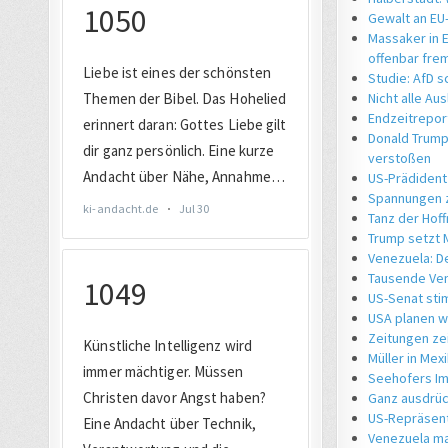
Gewalt an EU
Massaker in 
offenbar fre
Studie: AfD 
Nicht alle Au
Endzeitrepor
Donald Trump
verstoßen
US-Prädident
Spannungen z
Tanz der Hoff
Trump setzt M
Venezuela: D
Tausende Ven
US-Senat sti
USA planen w
Zeitungen ze
Müller in Mex
Seehofers Im
Ganz ausdrück
US-Repräsent
Venezuela ma