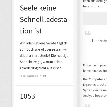
kann aus dem ges
heraushören.
Hier habe
Einfach und präz
hatte ein Auslän
Der Computer ana
Ergebnis erschei
Syrien – mit ein
Analyse begeiste