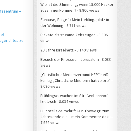
Wie ist die Stimmung, wenn 15.000 Hacker
zusammenkommen?
- 8.806 views
ufszentrum –
Zuhause, Folge 1: Mein Lieblingsplatz in
der Wohnung
- 8.711 views
tet
Plakate als stumme Zeitzeugen
- 8.306
sgerichtes zu
views
20 Jahre Israelnetz
- 8.140 views
Besuch der Knesset in Jerusalem
- 8.083
views
„Christlicher Medienverbund KEP“ heißt
künftig „Christliche Medieninitiative pro“
-
8.080 views
Frühlingserwachen im Straßenbahnhof
Leutzsch
- 8.034 views
BFP stellt Zeitschrift GEISTbewegt! zum
Jahresende ein – mein Kommentar dazu
-
7.992 views