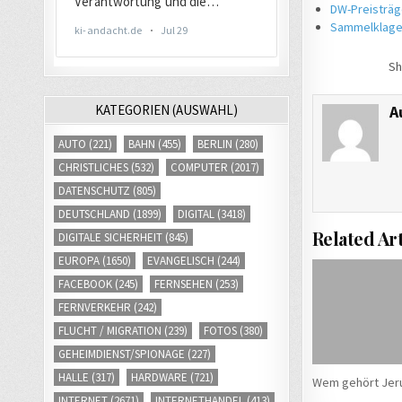
DW-Preisträg
Sammelklage
Sh
KATEGORIEN (AUSWAHL)
A
AUTO
(221)
BAHN
(455)
BERLIN
(280)
CHRISTLICHES
(532)
COMPUTER
(2017)
DATENSCHUTZ
(805)
DEUTSCHLAND
(1899)
DIGITAL
(3418)
Related Art
DIGITALE SICHERHEIT
(845)
EUROPA
(1650)
EVANGELISCH
(244)
FACEBOOK
(245)
FERNSEHEN
(253)
FERNVERKEHR
(242)
FLUCHT / MIGRATION
(239)
FOTOS
(380)
GEHEIMDIENST/SPIONAGE
(227)
HALLE
(317)
HARDWARE
(721)
Wem gehört Jer
INTERNET
(2671)
INTERNETHANDEL
(413)