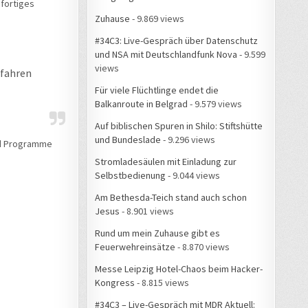
ofortiges
Zuhause
- 9.869 views
#34C3: Live-Gespräch über Datenschutz
und NSA mit Deutschlandfunk Nova
- 9.599
views
rfahren
Für viele Flüchtlinge endet die
Balkanroute in Belgrad
- 9.579 views
Auf biblischen Spuren in Shilo: Stiftshütte
und Bundeslade
- 9.296 views
und Programme
Stromladesäulen mit Einladung zur
Selbstbedienung
- 9.044 views
Am Bethesda-Teich stand auch schon
Jesus
- 8.901 views
Rund um mein Zuhause gibt es
Feuerwehreinsätze
- 8.870 views
Messe Leipzig Hotel-Chaos beim Hacker-
Kongress
- 8.815 views
#34C3 – Live-Gespräch mit MDR Aktuell: