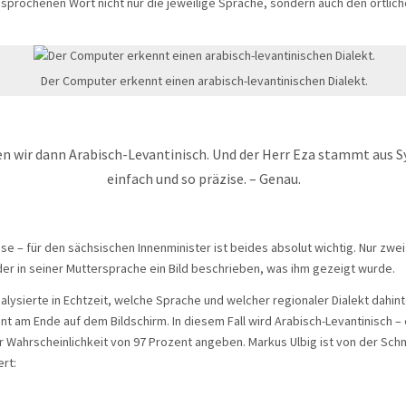
prochenen Wort nicht nur die jeweilige Sprache, sondern auch den örtlich
Der Computer erkennt einen arabisch-levantinischen Dialekt.
n wir dann Arabisch-Levantinisch. Und der Herr Eza stammt aus Sy
einfach und so präzise. – Genau.
ise – für den sächsischen Innenminister ist beides absolut wichtig. Nur zwe
der in seiner Muttersprache ein Bild beschrieben, was ihm gezeigt wurde.
lysierte in Echtzeit, welche Sprache und welcher regionaler Dialekt dahint
nt am Ende auf dem Bildschirm. In diesem Fall wird Arabisch-Levantinisch – 
er Wahrscheinlichkeit von 97 Prozent angeben. Markus Ulbig ist von der Schn
rt: