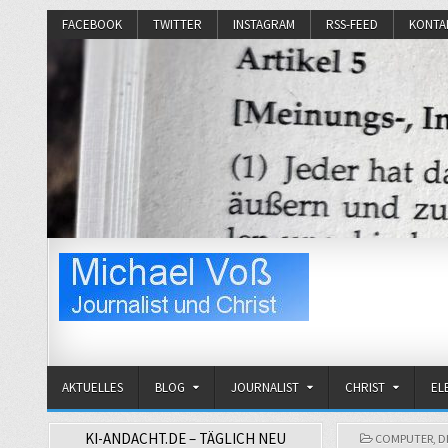
FACEBOOK
TWITTER
INSTAGRAM
RSS-FEED
KONTA
Michael Voß
Journalist und Christ
AKTUELLES
BLOG
JOURNALIST
CHRIST
EL
KI-ANDACHT.DE – TÄGLICH NEU
POSTED
COMPUTER
,
D