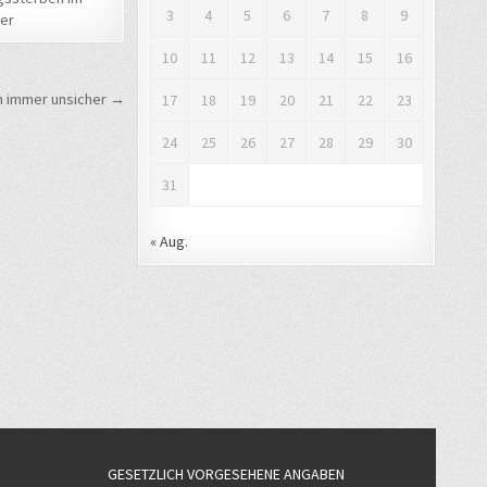
3
4
5
6
7
8
9
er
10
11
12
13
14
15
16
h immer unsicher →
17
18
19
20
21
22
23
24
25
26
27
28
29
30
31
« Aug.
GESETZLICH VORGESEHENE ANGABEN