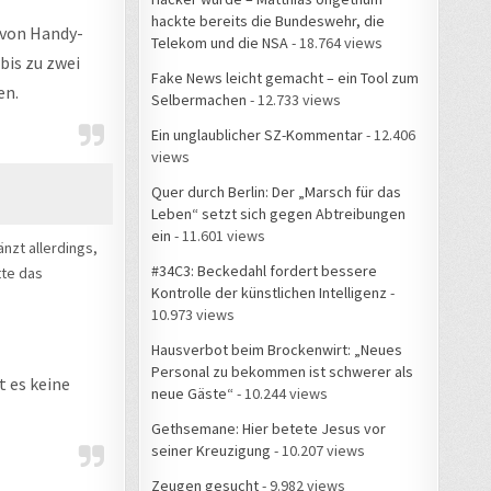
hackte bereits die Bundeswehr, die
 von Handy-
Telekom und die NSA
- 18.764 views
bis zu zwei
Fake News leicht gemacht – ein Tool zum
en.
Selbermachen
- 12.733 views
Ein unglaublicher SZ-Kommentar
- 12.406
views
Quer durch Berlin: Der „Marsch für das
Leben“ setzt sich gegen Abtreibungen
ein
- 11.601 views
nzt allerdings,
#34C3: Beckedahl fordert bessere
tte das
Kontrolle der künstlichen Intelligenz
-
10.973 views
Hausverbot beim Brockenwirt: „Neues
Personal zu bekommen ist schwerer als
t es keine
neue Gäste“
- 10.244 views
Gethsemane: Hier betete Jesus vor
seiner Kreuzigung
- 10.207 views
Zeugen gesucht
- 9.982 views