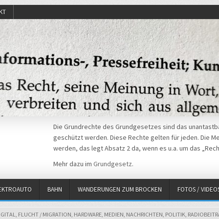
KT
Die Grundrechte des Grundgesetzes sind das unantastba
geschützt werden. Diese Rechte gelten für jeden. Die Mei
werden, das legt Absatz 2 da, wenn es u.a. um das „Rech
Mehr dazu im
Grundgesetz
.
EKTROAUTO
BAHN
WANDERUNGEN ZUM BROCKEN
FOTOS / VIDEO
IGITAL
,
FLUCHT / MIGRATION
,
HARDWARE
,
MEDIEN
,
NACHRICHTEN
,
POLITIK
,
RADIOBEIT