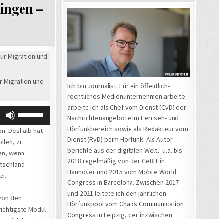
lingen –
Audio-
Player
r Migration und
Ich bin Journalist. Für ein öffentlich-
rechtliches Medienunternehmen arbeite
arbeite ich als Chef vom Dienst (CvD) der
Pfeiltasten
Nachrichtenangebote im Fernseh- und
Hoch/Runter
Hörfunkbereich sowie als Redakteur vom
en. Deshalb hat
benutzen,
Dienst (RvD) beim Hörfunk. Als Autor
llen, zu
um
berichte aus der digitalen Welt, u.a. bis
en, wenn
die
2018 regelmäßig von der CeBIT in
utschland
Lautstärke
Hannover und 2015 vom Mobile World
ei.
zu
Congress in Barcelona. Zwischen 2017
regeln.
und 2021 leitete ich den jährlichen
 von den
Hörfunkpool vom
Chaos Communication
wichtigste Modul
Congress
in Leipzig, der inzwischen