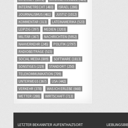
INTERNETRECHT
(483)
ISRAEL
(286)
JOURNALISMUS
(461)
JUSTIZ
(1012)
KOMMENTAR
(313)
LATEINAMERIKA
(523)
LEIPZIG
(397)
MEDIEN
(3203)
MILITÄR
(367)
NACHRICHTEN
(5952)
NAHVERKEHR
(245)
POLITIK
(2797)
RADIOBEITRÄGE
(515)
SOCIAL MEDIA
(809)
SOFTWARE
(1813)
SONSTIGES
(219)
STANDORT
(250)
TELEKOMMUNIKATION
(709)
UNTERWEGS
(367)
USA
(442)
VERKEHR
(378)
WAS ICH ERLEBE
(668)
WETTER
(288)
WIRTSCHAFT
(713)
LETZTER BEKANNTER AUFENTHALTSORT
LIEBLINGSBI