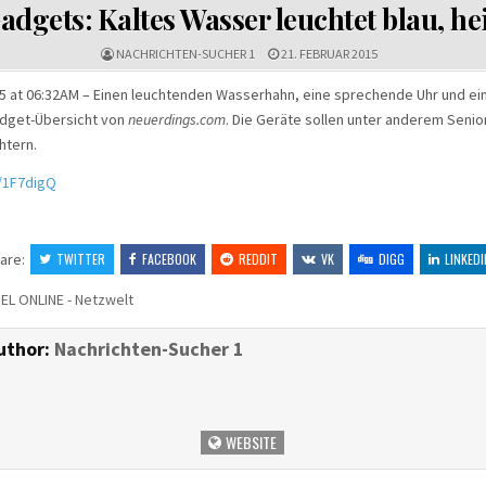
IN
dgets: Kaltes Wasser leuchtet blau, he
NACHRICHTEN-SUCHER 1
21. FEBRUAR 2015
15 at 06:32AM – Einen leuchtenden Wasserhahn, eine sprechende Uhr und e
Gadget-Übersicht von
neuerdings.com
.
Die Geräte sollen unter anderem Senio
htern.
tt/1F7digQ
are:
TWITTER
FACEBOOK
REDDIT
VK
DIGG
LINKEDI
EL ONLINE - Netzwelt
uthor:
Nachrichten-Sucher 1
WEBSITE