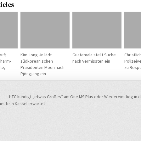
icles
auft
Kim Jong Un lädt
Guatemala stellt Suche
Christlic
pharm-
südkoreanischen
nach Vermissten ein
Polizeiv
le,
Präsidenten Moon nach
zu Resp
Pjöngjang ein
navigation
HTC kündigt „etwas Großes“ an: One M9 Plus oder Wiedereinstieg in 
eute in Kassel erwartet