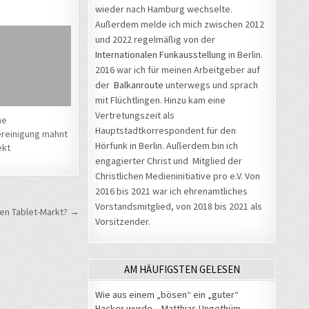
wieder nach Hamburg wechselte.
Außerdem melde ich mich zwischen 2012
und 2022 regelmäßig von der
Internationalen Funkausstellung
in Berlin.
2016 war ich für meinen Arbeitgeber auf
der
Balkanroute
unterwegs und sprach
mit Flüchtlingen. Hinzu kam eine
Vertretungszeit als
he
Hauptstadtkorrespondent für den
ereinigung mahnt
Hörfunk in Berlin. Außerdem bin ich
ekt
engagierter Christ und Mitglied der
Christlichen Medieninitiative pro e.V. Von
2016 bis 2021 war ich ehrenamtliches
Vorstandsmitglied, von 2018 bis 2021 als
den Tablet-Markt? →
Vorsitzender.
AM HÄUFIGSTEN GELESEN
Wie aus einem „bösen“ ein „guter“
Hacker wurde – Matthias Ungethüm