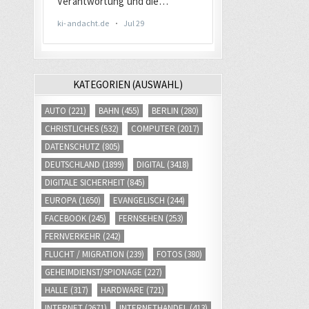
KATEGORIEN (AUSWAHL)
AUTO
(221)
BAHN
(455)
BERLIN
(280)
CHRISTLICHES
(532)
COMPUTER
(2017)
DATENSCHUTZ
(805)
DEUTSCHLAND
(1899)
DIGITAL
(3418)
DIGITALE SICHERHEIT
(845)
EUROPA
(1650)
EVANGELISCH
(244)
FACEBOOK
(245)
FERNSEHEN
(253)
FERNVERKEHR
(242)
FLUCHT / MIGRATION
(239)
FOTOS
(380)
GEHEIMDIENST/SPIONAGE
(227)
HALLE
(317)
HARDWARE
(721)
INTERNET
(2671)
INTERNETHANDEL
(413)