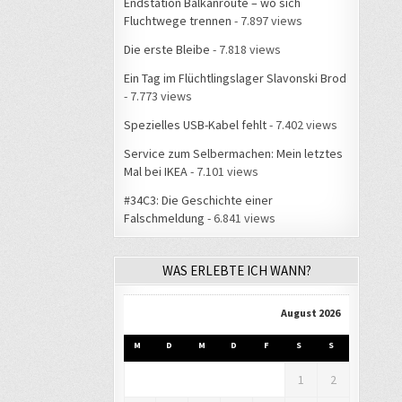
Endstation Balkanroute – wo sich
Fluchtwege trennen
- 7.897 views
Die erste Bleibe
- 7.818 views
Ein Tag im Flüchtlingslager Slavonski Brod
- 7.773 views
Spezielles USB-Kabel fehlt
- 7.402 views
Service zum Selbermachen: Mein letztes
Mal bei IKEA
- 7.101 views
#34C3: Die Geschichte einer
Falschmeldung
- 6.841 views
WAS ERLEBTE ICH WANN?
August 2026
M
D
M
D
F
S
S
1
2