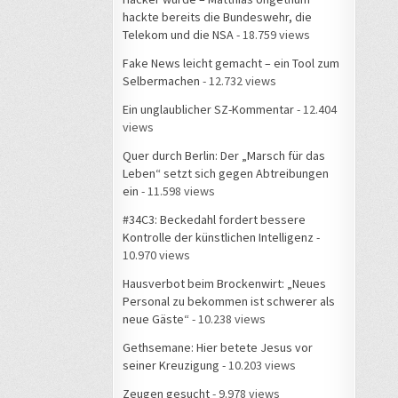
hackte bereits die Bundeswehr, die
Telekom und die NSA
- 18.759 views
Fake News leicht gemacht – ein Tool zum
Selbermachen
- 12.732 views
Ein unglaublicher SZ-Kommentar
- 12.404
views
Quer durch Berlin: Der „Marsch für das
Leben“ setzt sich gegen Abtreibungen
ein
- 11.598 views
#34C3: Beckedahl fordert bessere
Kontrolle der künstlichen Intelligenz
-
10.970 views
Hausverbot beim Brockenwirt: „Neues
Personal zu bekommen ist schwerer als
neue Gäste“
- 10.238 views
Gethsemane: Hier betete Jesus vor
seiner Kreuzigung
- 10.203 views
Zeugen gesucht
- 9.978 views