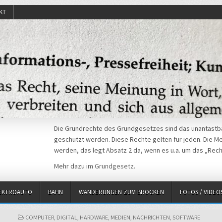
KT
Die Grundrechte des Grundgesetzes sind das unantastba
geschützt werden. Diese Rechte gelten für jeden. Die Mei
werden, das legt Absatz 2 da, wenn es u.a. um das „Rech
Mehr dazu im
Grundgesetz
.
EKTROAUTO
BAHN
WANDERUNGEN ZUM BROCKEN
FOTOS / VIDEO
POSTED
COMPUTER
,
DIGITAL
,
HARDWARE
,
MEDIEN
,
NACHRICHTEN
,
SOFTWARE