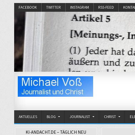
FACEBOOK
TWITTER
INSTAGRAM
RSS-FEED
KONTA
Michael Voß
Journalist und Christ
AKTUELLES
BLOG
JOURNALIST
CHRIST
EL
KI-ANDACHT.DE – TÄGLICH NEU