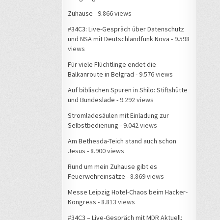
Zuhause
- 9.866 views
#34C3: Live-Gespräch über Datenschutz
und NSA mit Deutschlandfunk Nova
- 9.598
views
Für viele Flüchtlinge endet die
Balkanroute in Belgrad
- 9.576 views
Auf biblischen Spuren in Shilo: Stiftshütte
und Bundeslade
- 9.292 views
Stromladesäulen mit Einladung zur
Selbstbedienung
- 9.042 views
Am Bethesda-Teich stand auch schon
Jesus
- 8.900 views
Rund um mein Zuhause gibt es
Feuerwehreinsätze
- 8.869 views
Messe Leipzig Hotel-Chaos beim Hacker-
Kongress
- 8.813 views
#34C3 – Live-Gespräch mit MDR Aktuell: