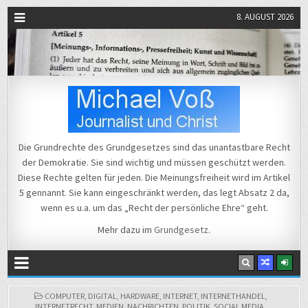
8. AUGUST 2026
Michael Voß
Journalist und Christ
Die Grundrechte des Grundgesetzes sind das unantastbare Recht
der Demokratie. Sie sind wichtig und müssen geschützt werden.
Diese Rechte gelten für jeden. Die Meinungsfreiheit wird im Artikel
5 gennannt. Sie kann eingeschränkt werden, das legt Absatz 2 da,
wenn es u.a. um das „Recht der persönliche Ehre“ geht.
Mehr dazu im
Grundgesetz
.
POSTED
COMPUTER
,
DIGITAL
,
HARDWARE
,
INTERNET
,
INTERNETHANDEL
,
IN
INTERNETRECHT
,
MEDIEN
,
NACHRICHTEN
,
POLITIK
,
SOCIAL MEDIA
,