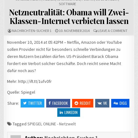
SOFTWARE
Netzneutralität: Obama will Zwei-
Klassen-Internet verbieten lassen
ON
NACHRICHTEN-SUCHER 1
10. NOVEMBER 2014
LEAVE A COMMENT
NETZN
OBAM
November 10, 2014 at 05:42PM – Netflix, Amazon oder YouTube
WILL
sollen Provider nicht für besonders schnelle Verbindungen zu
ZWEI-
KLASS
deren Nutzern bezahlen dürfen. US-Präsident Barack Obama
INTER
VERBI
fordert ein Verbot solcher Geschäfte. Doch reicht seine Macht
LASSE
dafür noch aus?
Mehr: http://ift.tt/1ufv0fr
Quelle: Spiegel
Share:
TWITTER
FACEBOOK
REDDIT
VK
DIGG
LINKEDIN
Tagged
SPIEGEL ONLINE - Netzwelt
Author:
Nachrichten-Sucher 1