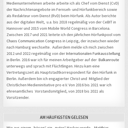
Medienunternehmen arbeite arbeite ich als Chef vom Dienst (CvD)
der Nachrichtenangebote im Fernseh- und Hörfunkbereich sowie
als Redakteur vom Dienst (RvD) beim Hörfunk. Als Autor berichte
aus der digitalen Welt, u.a. bis 2018 regelmäßig von der CeBIT in
Hannover und 2015 vom Mobile World Congress in Barcelona.
Zwischen 2017 und 2021 leitete ich den jährlichen Hörfunkpool vom
Chaos Communication Congress
in Leipzig, der inzwischen wieder
nach Hamburg wechselte. Außerdem melde ich mich zwischen
2012 und 2022 regelmäßig von der
Internationalen Funkausstellung
in Berlin. 2016 war ich für meinen Arbeitgeber auf der
Balkanroute
unterwegs und sprach mit Flüchtlingen. Hinzu kam eine
Vertretungszeit als Hauptstadtkorrespondent für den Hörfunk in
Berlin. Außerdem bin ich engagierter Christ und Mitglied der
Christlichen Medieninitiative pro e.V. Von 2016 bis 2021 war ich
ehrenamtliches Vorstandsmitglied, von 2018 bis 2021 als
Vorsitzender.
AM HÄUFIGSTEN GELESEN
Wie aus einem „bösen“ ein „guter“ Hacker wurde – Matthias