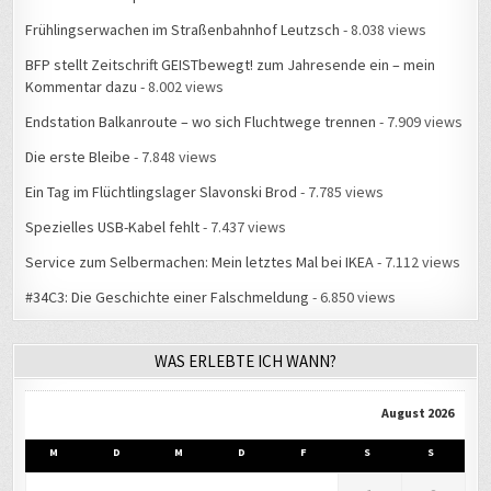
Frühlingserwachen im Straßenbahnhof Leutzsch
- 8.038 views
BFP stellt Zeitschrift GEISTbewegt! zum Jahresende ein – mein
Kommentar dazu
- 8.002 views
Endstation Balkanroute – wo sich Fluchtwege trennen
- 7.909 views
Die erste Bleibe
- 7.848 views
Ein Tag im Flüchtlingslager Slavonski Brod
- 7.785 views
Spezielles USB-Kabel fehlt
- 7.437 views
Service zum Selbermachen: Mein letztes Mal bei IKEA
- 7.112 views
#34C3: Die Geschichte einer Falschmeldung
- 6.850 views
WAS ERLEBTE ICH WANN?
August 2026
M
D
M
D
F
S
S