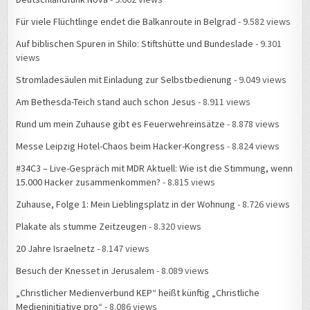
Für viele Flüchtlinge endet die Balkanroute in Belgrad
- 9.582 views
Auf biblischen Spuren in Shilo: Stiftshütte und Bundeslade
- 9.301
views
Stromladesäulen mit Einladung zur Selbstbedienung
- 9.049 views
Am Bethesda-Teich stand auch schon Jesus
- 8.911 views
Rund um mein Zuhause gibt es Feuerwehreinsätze
- 8.878 views
Messe Leipzig Hotel-Chaos beim Hacker-Kongress
- 8.824 views
#34C3 – Live-Gespräch mit MDR Aktuell: Wie ist die Stimmung, wenn
15.000 Hacker zusammenkommen?
- 8.815 views
Zuhause, Folge 1: Mein Lieblingsplatz in der Wohnung
- 8.726 views
Plakate als stumme Zeitzeugen
- 8.320 views
20 Jahre Israelnetz
- 8.147 views
Besuch der Knesset in Jerusalem
- 8.089 views
„Christlicher Medienverbund KEP“ heißt künftig „Christliche
Medieninitiative pro“
- 8.086 views