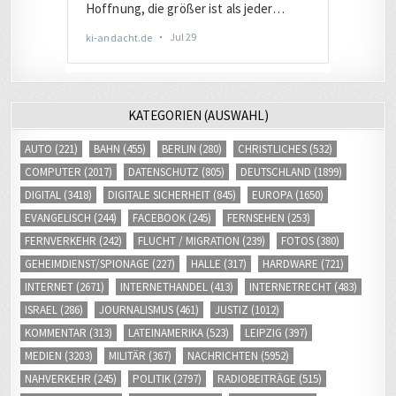
KATEGORIEN (AUSWAHL)
AUTO
(221)
BAHN
(455)
BERLIN
(280)
CHRISTLICHES
(532)
COMPUTER
(2017)
DATENSCHUTZ
(805)
DEUTSCHLAND
(1899)
DIGITAL
(3418)
DIGITALE SICHERHEIT
(845)
EUROPA
(1650)
EVANGELISCH
(244)
FACEBOOK
(245)
FERNSEHEN
(253)
FERNVERKEHR
(242)
FLUCHT / MIGRATION
(239)
FOTOS
(380)
GEHEIMDIENST/SPIONAGE
(227)
HALLE
(317)
HARDWARE
(721)
INTERNET
(2671)
INTERNETHANDEL
(413)
INTERNETRECHT
(483)
ISRAEL
(286)
JOURNALISMUS
(461)
JUSTIZ
(1012)
KOMMENTAR
(313)
LATEINAMERIKA
(523)
LEIPZIG
(397)
MEDIEN
(3203)
MILITÄR
(367)
NACHRICHTEN
(5952)
NAHVERKEHR
(245)
POLITIK
(2797)
RADIOBEITRÄGE
(515)