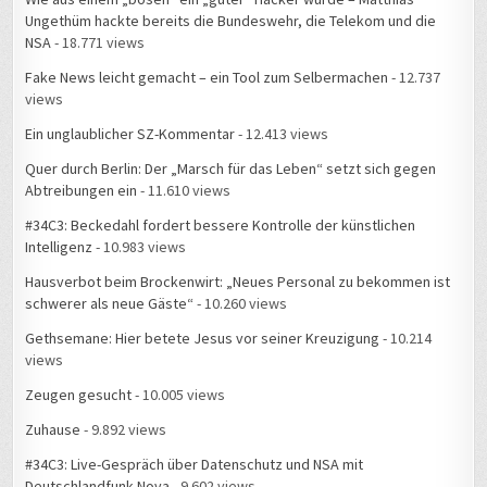
Ungethüm hackte bereits die Bundeswehr, die Telekom und die
NSA
- 18.771 views
Fake News leicht gemacht – ein Tool zum Selbermachen
- 12.737
views
Ein unglaublicher SZ-Kommentar
- 12.413 views
Quer durch Berlin: Der „Marsch für das Leben“ setzt sich gegen
Abtreibungen ein
- 11.610 views
#34C3: Beckedahl fordert bessere Kontrolle der künstlichen
Intelligenz
- 10.983 views
Hausverbot beim Brockenwirt: „Neues Personal zu bekommen ist
schwerer als neue Gäste“
- 10.260 views
Gethsemane: Hier betete Jesus vor seiner Kreuzigung
- 10.214
views
Zeugen gesucht
- 10.005 views
Zuhause
- 9.892 views
#34C3: Live-Gespräch über Datenschutz und NSA mit
Deutschlandfunk Nova
- 9.602 views