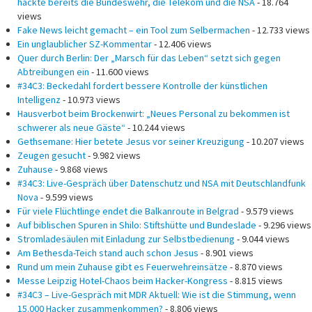
hackte bereits die Bundeswehr, die Telekom und die NSA
- 18.764
views
Fake News leicht gemacht – ein Tool zum Selbermachen
- 12.733 views
Ein unglaublicher SZ-Kommentar
- 12.406 views
Quer durch Berlin: Der „Marsch für das Leben“ setzt sich gegen
Abtreibungen ein
- 11.600 views
#34C3: Beckedahl fordert bessere Kontrolle der künstlichen
Intelligenz
- 10.973 views
Hausverbot beim Brockenwirt: „Neues Personal zu bekommen ist
schwerer als neue Gäste“
- 10.244 views
Gethsemane: Hier betete Jesus vor seiner Kreuzigung
- 10.207 views
Zeugen gesucht
- 9.982 views
Zuhause
- 9.868 views
#34C3: Live-Gespräch über Datenschutz und NSA mit Deutschlandfunk
Nova
- 9.599 views
Für viele Flüchtlinge endet die Balkanroute in Belgrad
- 9.579 views
Auf biblischen Spuren in Shilo: Stiftshütte und Bundeslade
- 9.296 views
Stromladesäulen mit Einladung zur Selbstbedienung
- 9.044 views
Am Bethesda-Teich stand auch schon Jesus
- 8.901 views
Rund um mein Zuhause gibt es Feuerwehreinsätze
- 8.870 views
Messe Leipzig Hotel-Chaos beim Hacker-Kongress
- 8.815 views
#34C3 – Live-Gespräch mit MDR Aktuell: Wie ist die Stimmung, wenn
15.000 Hacker zusammenkommen?
- 8.806 views