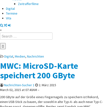
Zeitrafferfilme
Digital
Termine
Vita
×
Search
for:
Posted
Digital
,
Medien
,
Nachrichten
in
MWC: MicroSD-Karte
speichert 200 GByte
Nachrichten-Sucher 1
2. März 2015
March 02, 2015 at 07:40AM –
200 GByte auf der Größe eines Fingernagels zu speichern ist Rekord,
einen USB-Stick zu bauen, der sowohl in alte Typ-A- als auch neue Typ-C-
Buchsen passt, dagegen pfiffig. Beides zeigt Sandisk zum MWC.