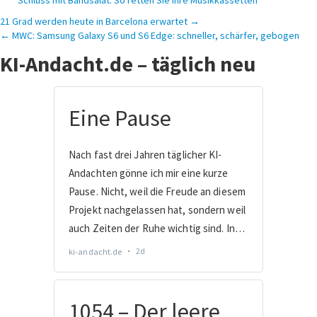
Schluss mit Bandsalat: So retten Sie Ihre Musikkassetten
Beitragsnavigation
21 Grad werden heute in Barcelona erwartet →
← MWC: Samsung Galaxy S6 und S6 Edge: schneller, schärfer, gebogen
KI-Andacht.de – täglich neu