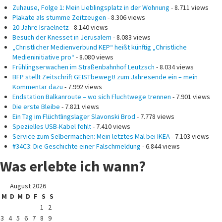
Zuhause, Folge 1: Mein Lieblingsplatz in der Wohnung
- 8.711 views
Plakate als stumme Zeitzeugen
- 8.306 views
20 Jahre Israelnetz
- 8.140 views
Besuch der Knesset in Jerusalem
- 8.083 views
„Christlicher Medienverbund KEP“ heißt künftig „Christliche
Medieninitiative pro“
- 8.080 views
Frühlingserwachen im Straßenbahnhof Leutzsch
- 8.034 views
BFP stellt Zeitschrift GEISTbewegt! zum Jahresende ein – mein
Kommentar dazu
- 7.992 views
Endstation Balkanroute – wo sich Fluchtwege trennen
- 7.901 views
Die erste Bleibe
- 7.821 views
Ein Tag im Flüchtlingslager Slavonski Brod
- 7.778 views
Spezielles USB-Kabel fehlt
- 7.410 views
Service zum Selbermachen: Mein letztes Mal bei IKEA
- 7.103 views
#34C3: Die Geschichte einer Falschmeldung
- 6.844 views
Was erlebte ich wann?
August 2026
M
D
M
D
F
S
S
1
2
3
4
5
6
7
8
9