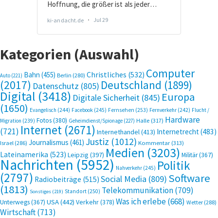
Kategorien (Auswahl)
Computer
Bahn
(455)
Christliches
(532)
Berlin
(280)
Auto
(221)
(2017)
Deutschland
(1899)
Datenschutz
(805)
Digital
(3418)
Europa
Digitale Sicherheit
(845)
(1650)
Evangelisch
(244)
Facebook
(245)
Fernsehen
(253)
Fernverkehr
(242)
Flucht /
Hardware
Fotos
(380)
Halle
(317)
Migration
(239)
Geheimdienst/Spionage
(227)
Internet
(2671)
(721)
Internetrecht
(483)
Internethandel
(413)
Justiz
(1012)
Journalismus
(461)
Kommentar
(313)
Israel
(286)
Medien
(3203)
Lateinamerika
(523)
Leipzig
(397)
Militär
(367)
Nachrichten
(5952)
Politik
Nahverkehr
(245)
(2797)
Software
Social Media
(809)
Radiobeiträge
(515)
(1813)
Telekommunikation
(709)
Standort
(250)
Sonstiges
(219)
Was ich erlebe
(668)
USA
(442)
Verkehr
(378)
Unterwegs
(367)
Wetter
(288)
Wirtschaft
(713)