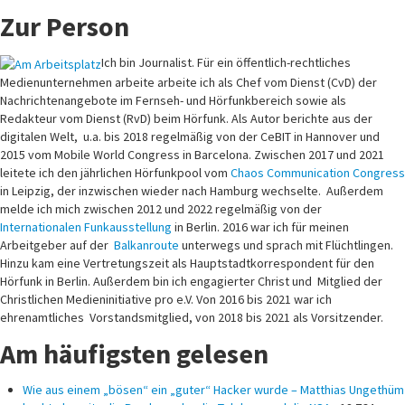
Zur Person
Ich bin Journalist. Für ein öffentlich-rechtliches
Medienunternehmen arbeite arbeite ich als Chef vom Dienst (CvD) der
Nachrichtenangebote im Fernseh- und Hörfunkbereich sowie als
Redakteur vom Dienst (RvD) beim Hörfunk. Als Autor berichte aus der
digitalen Welt, u.a. bis 2018 regelmäßig von der CeBIT in Hannover und
2015 vom Mobile World Congress in Barcelona. Zwischen 2017 und 2021
leitete ich den jährlichen Hörfunkpool vom
Chaos Communication Congress
in Leipzig, der inzwischen wieder nach Hamburg wechselte. Außerdem
melde ich mich zwischen 2012 und 2022 regelmäßig von der
Internationalen Funkausstellung
in Berlin. 2016 war ich für meinen
Arbeitgeber auf der
Balkanroute
unterwegs und sprach mit Flüchtlingen.
Hinzu kam eine Vertretungszeit als Hauptstadtkorrespondent für den
Hörfunk in Berlin. Außerdem bin ich engagierter Christ und Mitglied der
Christlichen Medieninitiative pro e.V. Von 2016 bis 2021 war ich
ehrenamtliches Vorstandsmitglied, von 2018 bis 2021 als Vorsitzender.
Am häufigsten gelesen
Wie aus einem „bösen“ ein „guter“ Hacker wurde – Matthias Ungethüm