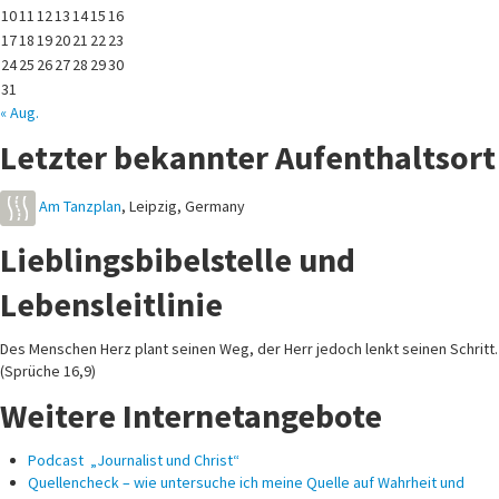
10
11
12
13
14
15
16
17
18
19
20
21
22
23
24
25
26
27
28
29
30
31
« Aug.
Letzter bekannter Aufenthaltsort
Am Tanzplan
,
Leipzig
,
Germany
Lieblingsbibelstelle und
Lebensleitlinie
Des Menschen Herz plant seinen Weg, der Herr jedoch lenkt seinen Schritt.
(Sprüche 16,9)
Weitere Internetangebote
Podcast „Journalist und Christ“
Quellencheck – wie untersuche ich meine Quelle auf Wahrheit und