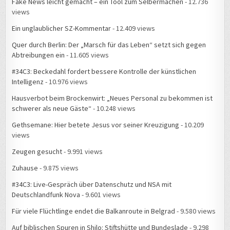
Fake News leicht gemacht – ein Tool zum Selbermachen
- 12.736
views
Ein unglaublicher SZ-Kommentar
- 12.409 views
Quer durch Berlin: Der „Marsch für das Leben“ setzt sich gegen
Abtreibungen ein
- 11.605 views
#34C3: Beckedahl fordert bessere Kontrolle der künstlichen
Intelligenz
- 10.976 views
Hausverbot beim Brockenwirt: „Neues Personal zu bekommen ist
schwerer als neue Gäste“
- 10.248 views
Gethsemane: Hier betete Jesus vor seiner Kreuzigung
- 10.209
views
Zeugen gesucht
- 9.991 views
Zuhause
- 9.875 views
#34C3: Live-Gespräch über Datenschutz und NSA mit
Deutschlandfunk Nova
- 9.601 views
Für viele Flüchtlinge endet die Balkanroute in Belgrad
- 9.580 views
Auf biblischen Spuren in Shilo: Stiftshütte und Bundeslade
- 9.298