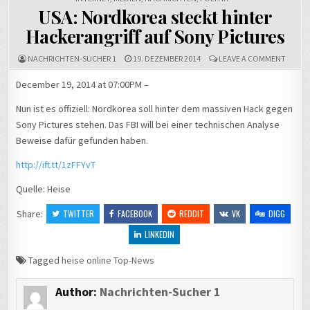
USA: Nordkorea steckt hinter
Hackerangriff auf Sony Pictures
ON
NACHRICHTEN-SUCHER 1
19. DEZEMBER 2014
LEAVE A COMMENT
USA:
NORD
December 19, 2014 at 07:00PM –
STECK
HINTE
Nun ist es offiziell: Nordkorea soll hinter dem massiven Hack gegen
HACKE
AUF
Sony Pictures stehen. Das FBI will bei einer technischen Analyse
SONY
Beweise dafür gefunden haben.
PICTU
http://ift.tt/1zFFYvT
Quelle: Heise
Share:
TWITTER
FACEBOOK
REDDIT
VK
DIGG
LINKEDIN
Tagged
heise online Top-News
Author:
Nachrichten-Sucher 1