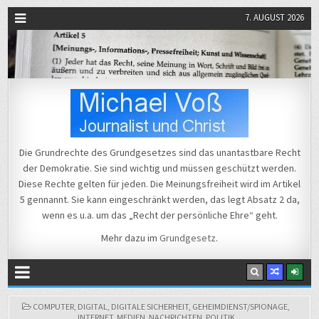
7. AUGUST 2026
Michael Voß
Journalist und Christ
Die Grundrechte des Grundgesetzes sind das unantastbare Recht
der Demokratie. Sie sind wichtig und müssen geschützt werden.
Diese Rechte gelten für jeden. Die Meinungsfreiheit wird im Artikel
5 gennannt. Sie kann eingeschränkt werden, das legt Absatz 2 da,
wenn es u.a. um das „Recht der persönliche Ehre“ geht.
Mehr dazu im
Grundgesetz
.
POSTED
COMPUTER
,
DIGITAL
,
DIGITALE SICHERHEIT
,
GEHEIMDIENST/SPIONAGE
,
IN
INTERNET
,
MEDIEN
,
NACHRICHTEN
,
POLITIK