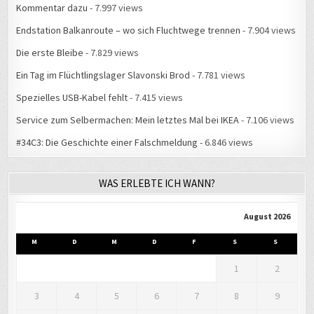
Kommentar dazu
- 7.997 views
Endstation Balkanroute – wo sich Fluchtwege trennen
- 7.904 views
Die erste Bleibe
- 7.829 views
Ein Tag im Flüchtlingslager Slavonski Brod
- 7.781 views
Spezielles USB-Kabel fehlt
- 7.415 views
Service zum Selbermachen: Mein letztes Mal bei IKEA
- 7.106 views
#34C3: Die Geschichte einer Falschmeldung
- 6.846 views
WAS ERLEBTE ICH WANN?
August 2026
M
D
M
D
F
S
S
1
2
3
4
5
6
7
8
9