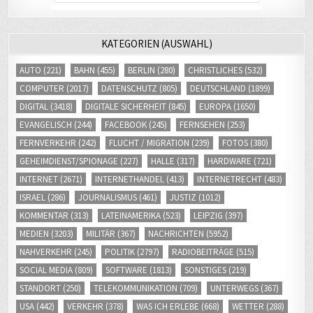
KATEGORIEN (AUSWAHL)
AUTO
(221)
BAHN
(455)
BERLIN
(280)
CHRISTLICHES
(532)
COMPUTER
(2017)
DATENSCHUTZ
(805)
DEUTSCHLAND
(1899)
DIGITAL
(3418)
DIGITALE SICHERHEIT
(845)
EUROPA
(1650)
EVANGELISCH
(244)
FACEBOOK
(245)
FERNSEHEN
(253)
FERNVERKEHR
(242)
FLUCHT / MIGRATION
(239)
FOTOS
(380)
GEHEIMDIENST/SPIONAGE
(227)
HALLE
(317)
HARDWARE
(721)
INTERNET
(2671)
INTERNETHANDEL
(413)
INTERNETRECHT
(483)
ISRAEL
(286)
JOURNALISMUS
(461)
JUSTIZ
(1012)
KOMMENTAR
(313)
LATEINAMERIKA
(523)
LEIPZIG
(397)
MEDIEN
(3203)
MILITÄR
(367)
NACHRICHTEN
(5952)
NAHVERKEHR
(245)
POLITIK
(2797)
RADIOBEITRÄGE
(515)
SOCIAL MEDIA
(809)
SOFTWARE
(1813)
SONSTIGES
(219)
STANDORT
(250)
TELEKOMMUNIKATION
(709)
UNTERWEGS
(367)
USA
(442)
VERKEHR
(378)
WAS ICH ERLEBE
(668)
WETTER
(288)