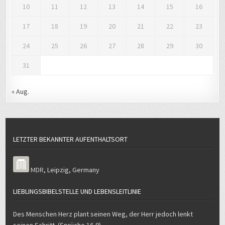
10
11
12
13
14
15
16
17
18
19
20
21
22
23
24
25
26
27
28
29
30
31
« Aug.
LETZTER BEKANNTER AUFENTHALTSORT
MDR
,
Leipzig
,
Germany
LIEBLINGSBIBELSTELLE UND LEBENSLEITLINIE
Des Menschen Herz plant seinen Weg, der Herr jedoch lenkt