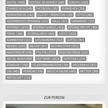
DIGITAL
(3418)
DIGITALE SICHERHEIT
(845)
EUROPA
(1650)
EVANGELISCH
(244)
FACEBOOK
(245)
FERNSEHEN
(253)
FERNVERKEHR
(242)
FLUCHT / MIGRATION
(239)
FOTOS
(380)
GEHEIMDIENST/SPIONAGE
(227)
HALLE
(317)
HARDWARE
(721)
INTERNET
(2671)
INTERNETHANDEL
(413)
INTERNETRECHT
(483)
ISRAEL
(286)
JOURNALISMUS
(461)
JUSTIZ
(1012)
KOMMENTAR
(313)
LATEINAMERIKA
(523)
LEIPZIG
(397)
MEDIEN
(3203)
MILITÄR
(367)
NACHRICHTEN
(5952)
NAHVERKEHR
(245)
POLITIK
(2797)
RADIOBEITRÄGE
(515)
SOCIAL MEDIA
(809)
SOFTWARE
(1813)
SONSTIGES
(219)
STANDORT
(250)
TELEKOMMUNIKATION
(709)
UNTERWEGS
(367)
USA
(442)
VERKEHR
(378)
WAS ICH ERLEBE
(668)
WETTER
(288)
WIRTSCHAFT
(713)
ZUR PERSON