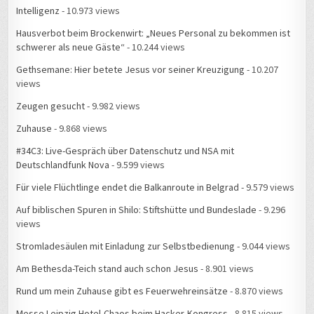
Intelligenz
- 10.973 views
Hausverbot beim Brockenwirt: „Neues Personal zu bekommen ist
schwerer als neue Gäste“
- 10.244 views
Gethsemane: Hier betete Jesus vor seiner Kreuzigung
- 10.207
views
Zeugen gesucht
- 9.982 views
Zuhause
- 9.868 views
#34C3: Live-Gespräch über Datenschutz und NSA mit
Deutschlandfunk Nova
- 9.599 views
Für viele Flüchtlinge endet die Balkanroute in Belgrad
- 9.579 views
Auf biblischen Spuren in Shilo: Stiftshütte und Bundeslade
- 9.296
views
Stromladesäulen mit Einladung zur Selbstbedienung
- 9.044 views
Am Bethesda-Teich stand auch schon Jesus
- 8.901 views
Rund um mein Zuhause gibt es Feuerwehreinsätze
- 8.870 views
Messe Leipzig Hotel-Chaos beim Hacker-Kongress
- 8.815 views