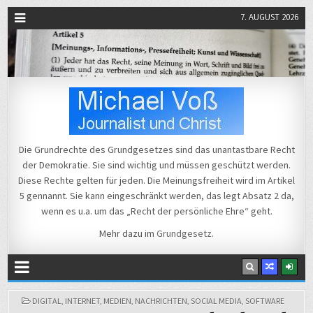
7. AUGUST 2026
Michael Voß
Journalist und Christ
Die Grundrechte des Grundgesetzes sind das unantastbare Recht
der Demokratie. Sie sind wichtig und müssen geschützt werden.
Diese Rechte gelten für jeden. Die Meinungsfreiheit wird im Artikel
5 gennannt. Sie kann eingeschränkt werden, das legt Absatz 2 da,
wenn es u.a. um das „Recht der persönliche Ehre“ geht.
Mehr dazu im
Grundgesetz
.
POSTED
DIGITAL
,
INTERNET
,
MEDIEN
,
NACHRICHTEN
,
SOCIAL MEDIA
,
SOFTWARE
IN