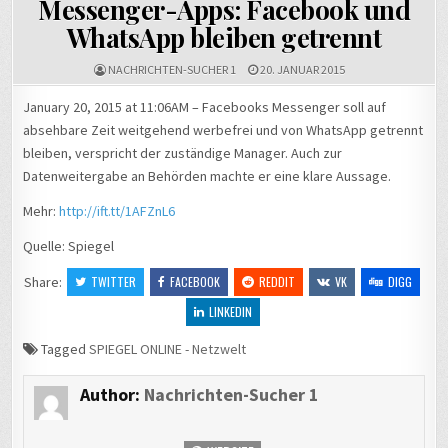
Messenger-Apps: Facebook und
WhatsApp bleiben getrennt
NACHRICHTEN-SUCHER 1
20. JANUAR 2015
January 20, 2015 at 11:06AM – Facebooks Messenger soll auf
absehbare Zeit weitgehend werbefrei und von WhatsApp getrennt
bleiben, verspricht der zuständige Manager. Auch zur
Datenweitergabe an Behörden machte er eine klare Aussage.
Mehr:
http://ift.tt/1AFZnL6
Quelle: Spiegel
Share:
TWITTER
FACEBOOK
REDDIT
VK
DIGG
LINKEDIN
Tagged
SPIEGEL ONLINE - Netzwelt
Author:
Nachrichten-Sucher 1