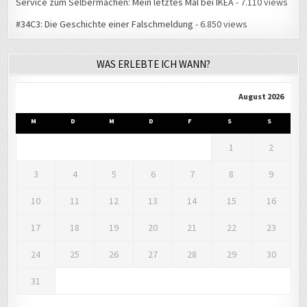
Service zum Selbermachen: Mein letztes Mal bei IKEA
- 7.110 views
#34C3: Die Geschichte einer Falschmeldung
- 6.850 views
WAS ERLEBTE ICH WANN?
August 2026
M
D
M
D
F
S
S
1
2
3
4
5
6
7
8
9
10
11
12
13
14
15
16
17
18
19
20
21
22
23
24
25
26
27
28
29
30
31