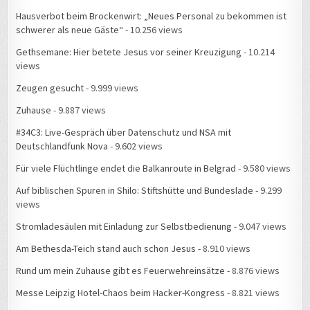
Hausverbot beim Brockenwirt: „Neues Personal zu bekommen ist
schwerer als neue Gäste“
- 10.256 views
Gethsemane: Hier betete Jesus vor seiner Kreuzigung
- 10.214
views
Zeugen gesucht
- 9.999 views
Zuhause
- 9.887 views
#34C3: Live-Gespräch über Datenschutz und NSA mit
Deutschlandfunk Nova
- 9.602 views
Für viele Flüchtlinge endet die Balkanroute in Belgrad
- 9.580 views
Auf biblischen Spuren in Shilo: Stiftshütte und Bundeslade
- 9.299
views
Stromladesäulen mit Einladung zur Selbstbedienung
- 9.047 views
Am Bethesda-Teich stand auch schon Jesus
- 8.910 views
Rund um mein Zuhause gibt es Feuerwehreinsätze
- 8.876 views
Messe Leipzig Hotel-Chaos beim Hacker-Kongress
- 8.821 views