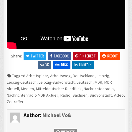
Share:
TWITTER
FACEBOOK
PINTEREST
REDDIT
VK
DIGG
LINKEDIN
Tagged
Arbeitsplatz
,
Arbeitsweg
,
Deutschland
,
Leipzig
,
Leipzig-Leutzsch
,
Leipzig-Südvorstadt
,
Leutzsch
,
MDR
,
MDR
Aktuell
,
Medien
,
Mitteldeutscher Rundfunk
,
Nachrichtenradio
,
Nachrichtenradio MDR Aktuell
,
Radio
,
Sachsen
,
Südvorstadt
,
Video
,
Zeitraffer
Author:
Michael Voß
WEBSITE