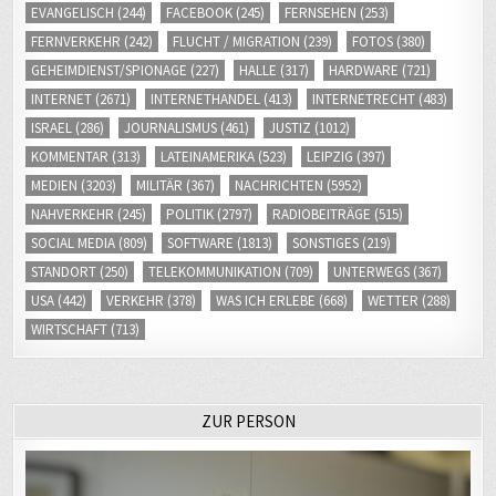
EVANGELISCH
(244)
FACEBOOK
(245)
FERNSEHEN
(253)
FERNVERKEHR
(242)
FLUCHT / MIGRATION
(239)
FOTOS
(380)
GEHEIMDIENST/SPIONAGE
(227)
HALLE
(317)
HARDWARE
(721)
INTERNET
(2671)
INTERNETHANDEL
(413)
INTERNETRECHT
(483)
ISRAEL
(286)
JOURNALISMUS
(461)
JUSTIZ
(1012)
KOMMENTAR
(313)
LATEINAMERIKA
(523)
LEIPZIG
(397)
MEDIEN
(3203)
MILITÄR
(367)
NACHRICHTEN
(5952)
NAHVERKEHR
(245)
POLITIK
(2797)
RADIOBEITRÄGE
(515)
SOCIAL MEDIA
(809)
SOFTWARE
(1813)
SONSTIGES
(219)
STANDORT
(250)
TELEKOMMUNIKATION
(709)
UNTERWEGS
(367)
USA
(442)
VERKEHR
(378)
WAS ICH ERLEBE
(668)
WETTER
(288)
WIRTSCHAFT
(713)
ZUR PERSON