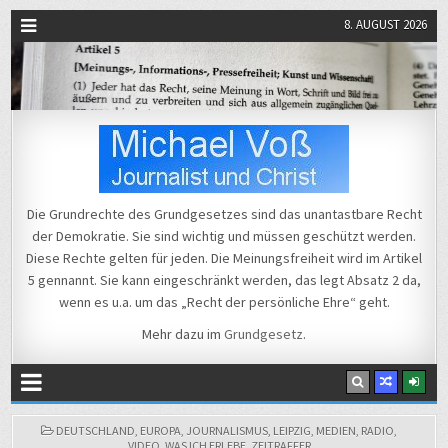
8. AUGUST 2026
Michael Voß
Journalist und Christ
Die Grundrechte des Grundgesetzes sind das unantastbare Recht
der Demokratie. Sie sind wichtig und müssen geschützt werden.
Diese Rechte gelten für jeden. Die Meinungsfreiheit wird im Artikel
5 gennannt. Sie kann eingeschränkt werden, das legt Absatz 2 da,
wenn es u.a. um das „Recht der persönliche Ehre“ geht.
Mehr dazu im
Grundgesetz
.
POSTED
DEUTSCHLAND
,
EUROPA
,
JOURNALISMUS
,
LEIPZIG
,
MEDIEN
,
RADIO
,
IN
VIDEO
,
WAS ICH ERLEBE
,
ZEITRAFFER