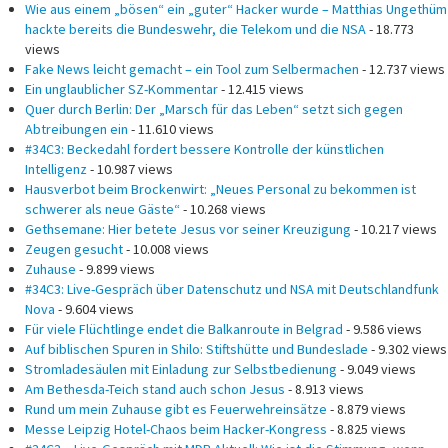
Wie aus einem „bösen“ ein „guter“ Hacker wurde – Matthias Ungethüm
hackte bereits die Bundeswehr, die Telekom und die NSA
- 18.773
views
Fake News leicht gemacht – ein Tool zum Selbermachen
- 12.737 views
Ein unglaublicher SZ-Kommentar
- 12.415 views
Quer durch Berlin: Der „Marsch für das Leben“ setzt sich gegen
Abtreibungen ein
- 11.610 views
#34C3: Beckedahl fordert bessere Kontrolle der künstlichen
Intelligenz
- 10.987 views
Hausverbot beim Brockenwirt: „Neues Personal zu bekommen ist
schwerer als neue Gäste“
- 10.268 views
Gethsemane: Hier betete Jesus vor seiner Kreuzigung
- 10.217 views
Zeugen gesucht
- 10.008 views
Zuhause
- 9.899 views
#34C3: Live-Gespräch über Datenschutz und NSA mit Deutschlandfunk
Nova
- 9.604 views
Für viele Flüchtlinge endet die Balkanroute in Belgrad
- 9.586 views
Auf biblischen Spuren in Shilo: Stiftshütte und Bundeslade
- 9.302 views
Stromladesäulen mit Einladung zur Selbstbedienung
- 9.049 views
Am Bethesda-Teich stand auch schon Jesus
- 8.913 views
Rund um mein Zuhause gibt es Feuerwehreinsätze
- 8.879 views
Messe Leipzig Hotel-Chaos beim Hacker-Kongress
- 8.825 views