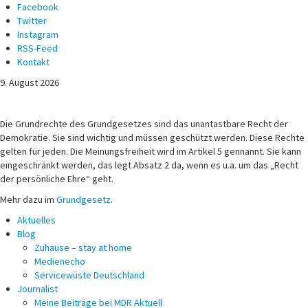
Facebook
Twitter
Instagram
RSS-Feed
Kontakt
9. August 2026
Michael Voß
Journalist und Christ
Die Grundrechte des Grundgesetzes sind das unantastbare Recht der
Demokratie. Sie sind wichtig und müssen geschützt werden. Diese Rechte
gelten für jeden. Die Meinungsfreiheit wird im Artikel 5 gennannt. Sie kann
eingeschränkt werden, das legt Absatz 2 da, wenn es u.a. um das „Recht
der persönliche Ehre“ geht.
Mehr dazu im
Grundgesetz
.
Aktuelles
Blog
Zuhause – stay at home
Medienecho
Servicewüste Deutschland
Journalist
Meine Beiträge bei MDR Aktuell