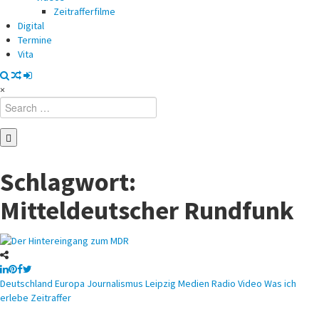
Zeitrafferfilme
Digital
Termine
Vita
×
Search
for:
Schlagwort:
Mitteldeutscher Rundfunk
Posted
Deutschland
Europa
Journalismus
Leipzig
Medien
Radio
Video
Was ich
in
erlebe
Zeitraffer