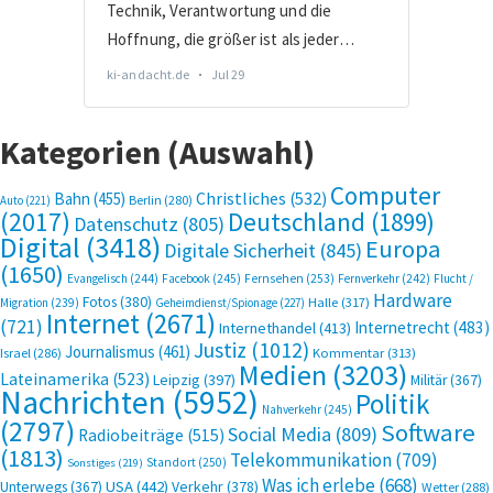
Kategorien (Auswahl)
Computer
Bahn
(455)
Christliches
(532)
Berlin
(280)
Auto
(221)
(2017)
Deutschland
(1899)
Datenschutz
(805)
Digital
(3418)
Europa
Digitale Sicherheit
(845)
(1650)
Evangelisch
(244)
Facebook
(245)
Fernsehen
(253)
Fernverkehr
(242)
Flucht /
Hardware
Fotos
(380)
Halle
(317)
Migration
(239)
Geheimdienst/Spionage
(227)
Internet
(2671)
(721)
Internetrecht
(483)
Internethandel
(413)
Justiz
(1012)
Journalismus
(461)
Kommentar
(313)
Israel
(286)
Medien
(3203)
Lateinamerika
(523)
Leipzig
(397)
Militär
(367)
Nachrichten
(5952)
Politik
Nahverkehr
(245)
(2797)
Software
Social Media
(809)
Radiobeiträge
(515)
(1813)
Telekommunikation
(709)
Standort
(250)
Sonstiges
(219)
Was ich erlebe
(668)
USA
(442)
Verkehr
(378)
Unterwegs
(367)
Wetter
(288)