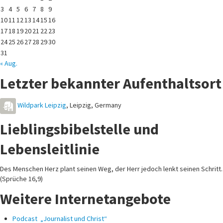
3
4
5
6
7
8
9
10
11
12
13
14
15
16
17
18
19
20
21
22
23
24
25
26
27
28
29
30
31
« Aug.
Letzter bekannter Aufenthaltsort
Wildpark Leipzig
,
Leipzig
,
Germany
Lieblingsbibelstelle und
Lebensleitlinie
Des Menschen Herz plant seinen Weg, der Herr jedoch lenkt seinen Schritt.
(Sprüche 16,9)
Weitere Internetangebote
Podcast „Journalist und Christ“