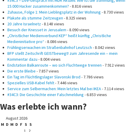
#34C3 – Live-Gespräch mit MDR Aktuell: Wie ist die Stimmung, wenn
15.000 Hacker zusammenkommen?
- 8.816 views
Zuhause, Folge 1: Mein Lieblingsplatz in der Wohnung
- 8.730 views
Plakate als stumme Zeitzeugen
- 8.325 views
20 Jahre Israelnetz
- 8.148 views
Besuch der Knesset in Jerusalem
- 8.090 views
„Christlicher Medienverbund KEP“ heißt künftig „Christliche
Medieninitiative pro“
- 8.086 views
Frühlingserwachen im Straßenbahnhof Leutzsch
- 8.042 views
BFP stellt Zeitschrift GEISTbewegt! zum Jahresende ein – mein
Kommentar dazu
- 8.004 views
Endstation Balkanroute – wo sich Fluchtwege trennen
- 7.912 views
Die erste Bleibe
- 7.857 views
Ein Tag im Flüchtlingslager Slavonski Brod
- 7.786 views
Spezielles USB-Kabel fehlt
- 7.446 views
Service zum Selbermachen: Mein letztes Mal bei IKEA
- 7.114 views
#34C3: Die Geschichte einer Falschmeldung
- 6.853 views
Was erlebte ich wann?
August 2026
M
D
M
D
F
S
S
1
2