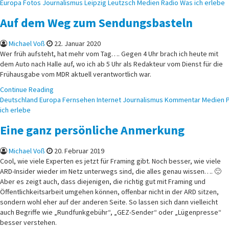
Posted
Europa
Fotos
Journalismus
Leipzig
Leutzsch
Medien
Radio
Was ich erlebe
in
Auf dem Weg zum Sendungsbasteln
Michael Voß
22. Januar 2020
Wer früh aufsteht, hat mehr vom Tag…. Gegen 4 Uhr brach ich heute mit
dem Auto nach Halle auf, wo ich ab 5 Uhr als Redakteur vom Dienst für die
Frühausgabe vom MDR aktuell verantwortlich war.
Continue Reading
Posted
Deutschland
Europa
Fernsehen
Internet
Journalismus
Kommentar
Medien
P
in
ich erlebe
Eine ganz persönliche Anmerkung
Michael Voß
20. Februar 2019
Cool, wie viele Experten es jetzt für Framing gibt. Noch besser, wie viele
ARD-Insider wieder im Netz unterwegs sind, die alles genau wissen…. 🙂
Aber es zeigt auch, dass diejenigen, die richtig gut mit Framing und
Öffentlichkeitsarbeit umgehen können, offenbar nicht in der ARD sitzen,
sondern wohl eher auf der anderen Seite. So lassen sich dann vielleicht
auch Begriffe wie „Rundfunkgebühr“, „GEZ-Sender“ oder „Lügenpresse“
besser verstehen.