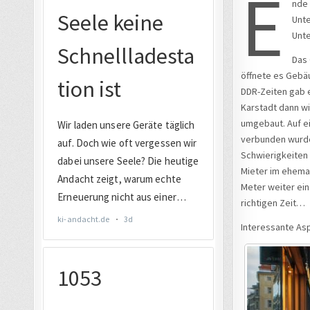
E
nde 
Unte
Unte
Das 
öffnete es Gebäu
DDR-Zeiten gab 
Karstadt dann wi
umgebaut. Auf ei
verbunden wurde.
Schwierigkeiten 
Mieter im ehemal
Meter weiter ein
richtigen Zeit…
Interessante As