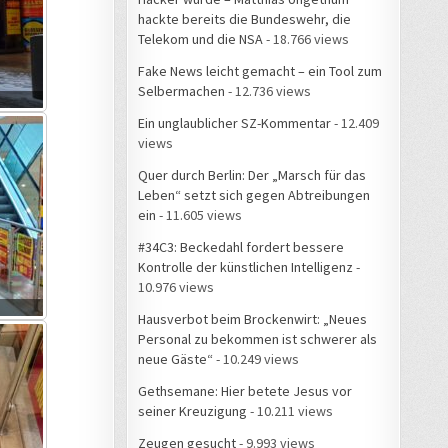
hackte bereits die Bundeswehr, die
Telekom und die NSA
- 18.766 views
Fake News leicht gemacht – ein Tool zum
Selbermachen
- 12.736 views
Ein unglaublicher SZ-Kommentar
- 12.409
views
Quer durch Berlin: Der „Marsch für das
Leben“ setzt sich gegen Abtreibungen
ein
- 11.605 views
#34C3: Beckedahl fordert bessere
Kontrolle der künstlichen Intelligenz
-
10.976 views
Hausverbot beim Brockenwirt: „Neues
Personal zu bekommen ist schwerer als
neue Gäste“
- 10.249 views
Gethsemane: Hier betete Jesus vor
seiner Kreuzigung
- 10.211 views
Zeugen gesucht
- 9.993 views