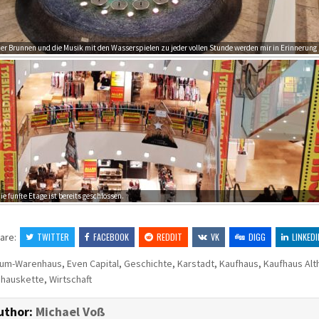
Der Brunnen und die Musik mit den Wasserspielen zu jeder vollen Stunde werden mir in Erinnerung 
ie fünfte Etage ist bereits geschlossen.
are:
TWITTER
FACEBOOK
REDDIT
VK
DIGG
LINKEDI
rum-Warenhaus
,
Even Capital
,
Geschichte
,
Karstadt
,
Kaufhaus
,
Kaufhaus Alth
hauskette
,
Wirtschaft
uthor:
Michael Voß