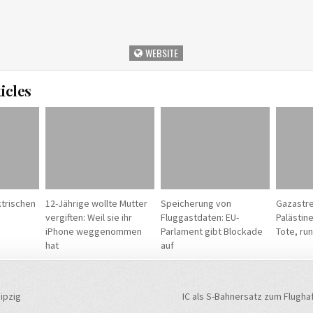
WEBSITE
icles
ktrischen
12-Jährige wollte Mutter
Speicherung von
Gazastre
vergiften: Weil sie ihr
Fluggastdaten: EU-
Palästin
iPhone weggenommen
Parlament gibt Blockade
Tote, ru
hat
auf
navigation
ipzig
IC als S-Bahnersatz zum Flugha