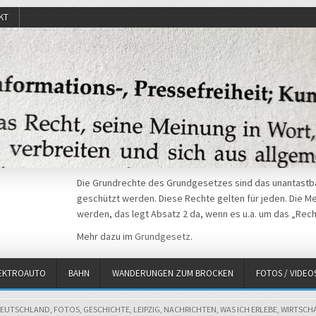
KT
Die Grundrechte des Grundgesetzes sind das unantastba
geschützt werden. Diese Rechte gelten für jeden. Die Mei
werden, das legt Absatz 2 da, wenn es u.a. um das „Rech
Mehr dazu im
Grundgesetz
.
EKTROAUTO
BAHN
WANDERUNGEN ZUM BROCKEN
FOTOS / VIDEO
OSTED
EUTSCHLAND
,
FOTOS
,
GESCHICHTE
,
LEIPZIG
,
NACHRICHTEN
,
WAS ICH ERLEBE
,
WIRTSCH