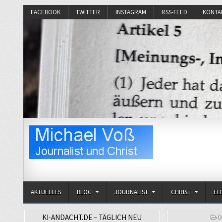
FACEBOOK
TWITTER
INSTAGRAM
RSS-FEED
KONTA
Michael Voß
Journalist und Christ
AKTUELLES
BLOG
JOURNALIST
CHRIST
EL
KI-ANDACHT.DE – TÄGLICH NEU
P
D