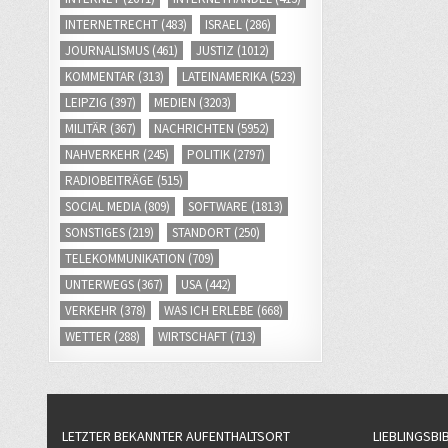
INTERNETRECHT
(483)
ISRAEL
(286)
JOURNALISMUS
(461)
JUSTIZ
(1012)
KOMMENTAR
(313)
LATEINAMERIKA
(523)
LEIPZIG
(397)
MEDIEN
(3203)
MILITÄR
(367)
NACHRICHTEN
(5952)
NAHVERKEHR
(245)
POLITIK
(2797)
RADIOBEITRÄGE
(515)
SOCIAL MEDIA
(809)
SOFTWARE
(1813)
SONSTIGES
(219)
STANDORT
(250)
TELEKOMMUNIKATION
(709)
UNTERWEGS
(367)
USA
(442)
VERKEHR
(378)
WAS ICH ERLEBE
(668)
WETTER
(288)
WIRTSCHAFT
(713)
LETZTER BEKANNTER AUFENTHALTSORT
LIEBLINGSBI