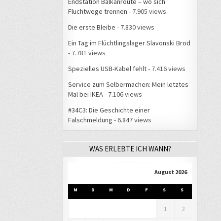
Endstation Balkanroute – wo sich
Fluchtwege trennen
- 7.905 views
Die erste Bleibe
- 7.830 views
Ein Tag im Flüchtlingslager Slavonski Brod
- 7.781 views
Spezielles USB-Kabel fehlt
- 7.416 views
Service zum Selbermachen: Mein letztes
Mal bei IKEA
- 7.106 views
#34C3: Die Geschichte einer
Falschmeldung
- 6.847 views
WAS ERLEBTE ICH WANN?
August 2026
M
D
M
D
F
S
S
1
2