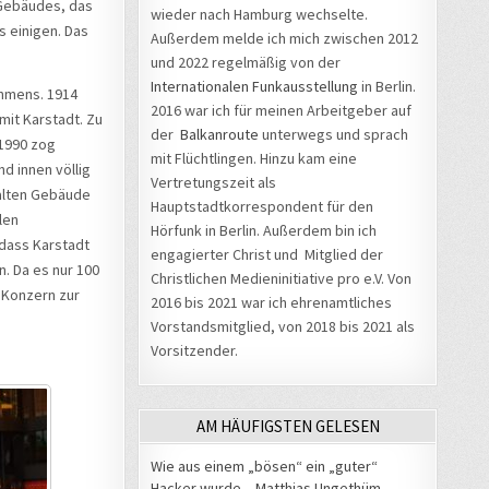
 Gebäudes, das
wieder nach Hamburg wechselte.
s einigen. Das
Außerdem melde ich mich zwischen 2012
und 2022 regelmäßig von der
Internationalen Funkausstellung
in Berlin.
ehmens. 1914
2016 war ich für meinen Arbeitgeber auf
mit Karstadt. Zu
der
Balkanroute
unterwegs und sprach
1990 zog
mit Flüchtlingen. Hinzu kam eine
d innen völlig
Vertretungszeit als
 alten Gebäude
Hauptstadtkorrespondent für den
len
Hörfunk in Berlin. Außerdem bin ich
 dass Karstadt
engagierter Christ und Mitglied der
. Da es nur 100
Christlichen Medieninitiative pro e.V. Von
 Konzern zur
2016 bis 2021 war ich ehrenamtliches
Vorstandsmitglied, von 2018 bis 2021 als
Vorsitzender.
AM HÄUFIGSTEN GELESEN
Wie aus einem „bösen“ ein „guter“
Hacker wurde – Matthias Ungethüm