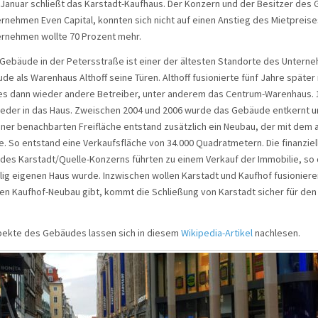
Januar schließt das Karstadt-Kaufhaus. Der Konzern und der Besitzer des
rnehmen Even Capital, konnten sich nicht auf einen Anstieg des Mietpreise
rnehmen wollte 70 Prozent mehr.
Gebäude in der Petersstraße ist einer der ältesten Standorte des Untern
de als Warenhaus Althoff seine Türen. Althoff fusionierte fünf Jahre später 
es dann wieder andere Betreiber, unter anderem das Centrum-Warenhaus. 
eder in das Haus. Zweischen 2004 und 2006 wurde das Gebäude entkernt un
ner benachbarten Freifläche entstand zusätzlich ein Neubau, der mit dem
 So entstand eine Verkaufsfläche von 34.000 Quadratmetern. Die finanziel
des Karstadt/Quelle-Konzerns führten zu einem Verkauf der Immobilie, so
ig eigenen Haus wurde. Inzwischen wollen Karstadt und Kaufhof fusionieren
en Kaufhof-Neubau gibt, kommt die Schließung von Karstadt sicher für den
pekte des Gebäudes lassen sich in diesem
Wikipedia-Artikel
nachlesen.