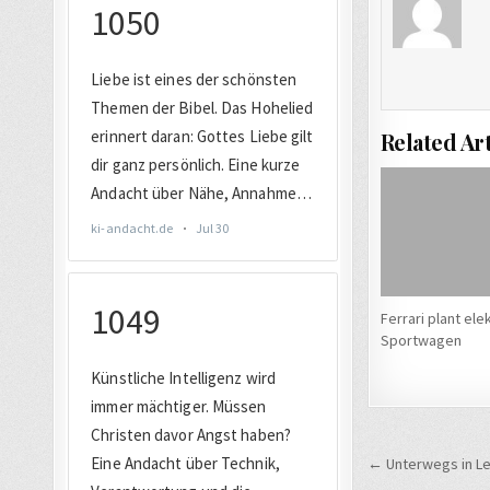
Related Art
Ferrari plant ele
Sportwagen
Beitrags
← Unterwegs in Le