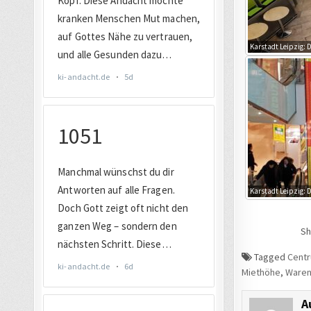
Karstadt Leipzig: 
Karstadt Leipzig: D
Sh
Tagged
Cent
Miethöhe
,
Waren
A