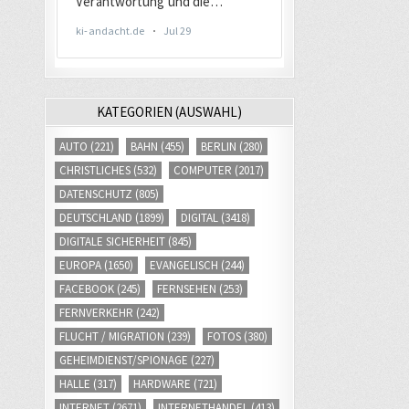
KATEGORIEN (AUSWAHL)
AUTO
(221)
BAHN
(455)
BERLIN
(280)
CHRISTLICHES
(532)
COMPUTER
(2017)
DATENSCHUTZ
(805)
DEUTSCHLAND
(1899)
DIGITAL
(3418)
DIGITALE SICHERHEIT
(845)
EUROPA
(1650)
EVANGELISCH
(244)
FACEBOOK
(245)
FERNSEHEN
(253)
FERNVERKEHR
(242)
FLUCHT / MIGRATION
(239)
FOTOS
(380)
GEHEIMDIENST/SPIONAGE
(227)
HALLE
(317)
HARDWARE
(721)
INTERNET
(2671)
INTERNETHANDEL
(413)