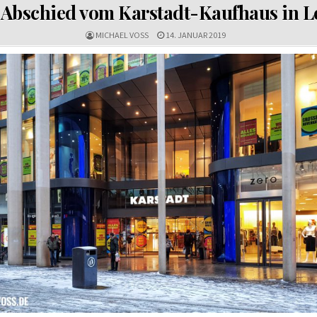
N
Abschied vom Karstadt-Kaufhaus in L
MICHAEL VOSS
14. JANUAR 2019