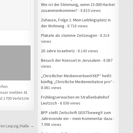
Wie ist die Stimmung, wenn 15.000 Hacker
zusammenkommen?
- 8.810 views
Zuhause, Folge 1: Mein Lieblingsplatz in
der Wohnung
- 8.718 views
Plakate als stumme Zeitzeugen
- 8.314
views
20 Jahre Israelnetz
- 8.143 views
Besuch der Knesset in Jerusalem
- 8.087
views
„Christlicher Medienverbund KEP“ heißt
künftig „Christliche Medieninitiative pro“
-
ifen:
8.081 views
enser melden 41
Frühlingserwachen im Straßenbahnhof
nd 1700 Verletzte
Leutzsch
- 8.036 views
BFP stellt Zeitschrift GEISTbewegt! zum
Jahresende ein – mein Kommentar dazu
-
7.998 views
fen Leipzig/Halle →