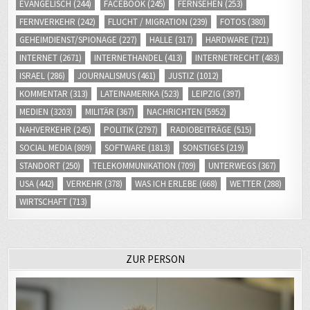
EVANGELISCH
(244)
FACEBOOK
(245)
FERNSEHEN
(253)
FERNVERKEHR
(242)
FLUCHT / MIGRATION
(239)
FOTOS
(380)
GEHEIMDIENST/SPIONAGE
(227)
HALLE
(317)
HARDWARE
(721)
INTERNET
(2671)
INTERNETHANDEL
(413)
INTERNETRECHT
(483)
ISRAEL
(286)
JOURNALISMUS
(461)
JUSTIZ
(1012)
KOMMENTAR
(313)
LATEINAMERIKA
(523)
LEIPZIG
(397)
MEDIEN
(3203)
MILITÄR
(367)
NACHRICHTEN
(5952)
NAHVERKEHR
(245)
POLITIK
(2797)
RADIOBEITRÄGE
(515)
SOCIAL MEDIA
(809)
SOFTWARE
(1813)
SONSTIGES
(219)
STANDORT
(250)
TELEKOMMUNIKATION
(709)
UNTERWEGS
(367)
USA
(442)
VERKEHR
(378)
WAS ICH ERLEBE
(668)
WETTER
(288)
WIRTSCHAFT
(713)
ZUR PERSON