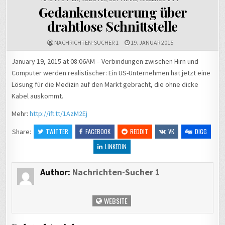
Gedankensteuerung über
drahtlose Schnittstelle
NACHRICHTEN-SUCHER 1
19. JANUAR 2015
January 19, 2015 at 08:06AM – Verbindungen zwischen Hirn und
Computer werden realistischer: Ein US-Unternehmen hat jetzt eine
Lösung für die Medizin auf den Markt gebracht, die ohne dicke
Kabel auskommt.
Mehr:
http://ift.tt/1AzM2Ej
Share:
TWITTER
FACEBOOK
REDDIT
VK
DIGG
LINKEDIN
Author:
Nachrichten-Sucher 1
WEBSITE