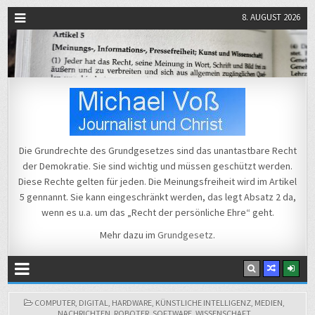
8. AUGUST 2026
Michael Voß
Journalist und Christ
Die Grundrechte des Grundgesetzes sind das unantastbare Recht
der Demokratie. Sie sind wichtig und müssen geschützt werden.
Diese Rechte gelten für jeden. Die Meinungsfreiheit wird im Artikel
5 gennannt. Sie kann eingeschränkt werden, das legt Absatz 2 da,
wenn es u.a. um das „Recht der persönliche Ehre“ geht.
Mehr dazu im
Grundgesetz
.
POSTED
COMPUTER
,
DIGITAL
,
HARDWARE
,
KÜNSTLICHE INTELLIGENZ
,
MEDIEN
,
IN
NACHRICHTEN
,
ROBOTER
,
SOFTWARE
,
WISSENSCHAFT