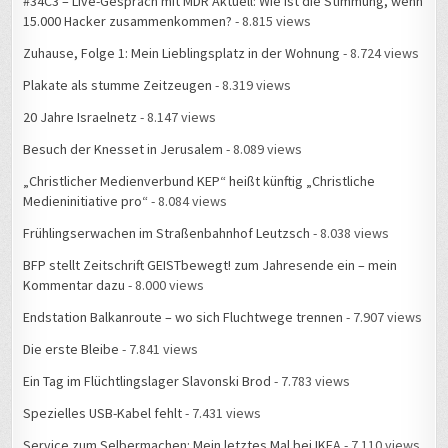
#34C3 – Live-Gespräch mit MDR Aktuell: Wie ist die Stimmung, wenn
15.000 Hacker zusammenkommen?
- 8.815 views
Zuhause, Folge 1: Mein Lieblingsplatz in der Wohnung
- 8.724 views
Plakate als stumme Zeitzeugen
- 8.319 views
20 Jahre Israelnetz
- 8.147 views
Besuch der Knesset in Jerusalem
- 8.089 views
„Christlicher Medienverbund KEP“ heißt künftig „Christliche
Medieninitiative pro“
- 8.084 views
Frühlingserwachen im Straßenbahnhof Leutzsch
- 8.038 views
BFP stellt Zeitschrift GEISTbewegt! zum Jahresende ein – mein
Kommentar dazu
- 8.000 views
Endstation Balkanroute – wo sich Fluchtwege trennen
- 7.907 views
Die erste Bleibe
- 7.841 views
Ein Tag im Flüchtlingslager Slavonski Brod
- 7.783 views
Spezielles USB-Kabel fehlt
- 7.431 views
Service zum Selbermachen: Mein letztes Mal bei IKEA
- 7.110 views