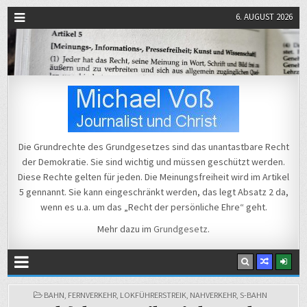
6. AUGUST 2026
Michael Voß
Journalist und Christ
Die Grundrechte des Grundgesetzes sind das unantastbare Recht
der Demokratie. Sie sind wichtig und müssen geschützt werden.
Diese Rechte gelten für jeden. Die Meinungsfreiheit wird im Artikel
5 gennannt. Sie kann eingeschränkt werden, das legt Absatz 2 da,
wenn es u.a. um das „Recht der persönliche Ehre“ geht.
Mehr dazu im
Grundgesetz
.
POSTED
BAHN
,
FERNVERKEHR
,
LOKFÜHRERSTREIK
,
NAHVERKEHR
,
S-BAHN
IN