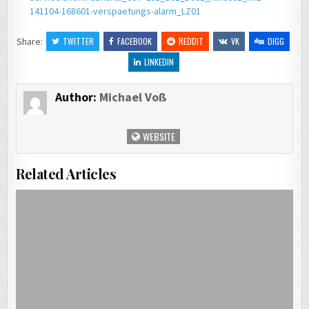
141104-168601-verspaetungs-alarm_LZ01
Share:
TWITTER
FACEBOOK
REDDIT
VK
DIGG
LINKEDIN
Author:
Michael Voß
WEBSITE
Related Articles