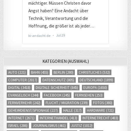
KATEGORIEN (AUSWAHL)
AUTO
(221)
BAHN
(455)
BERLIN
(280)
CHRISTLICHES
(532)
COMPUTER
(2017)
DATENSCHUTZ
(805)
DEUTSCHLAND
(1899)
DIGITAL
(3418)
DIGITALE SICHERHEIT
(845)
EUROPA
(1650)
EVANGELISCH
(244)
FACEBOOK
(245)
FERNSEHEN
(253)
FERNVERKEHR
(242)
FLUCHT / MIGRATION
(239)
FOTOS
(380)
GEHEIMDIENST/SPIONAGE
(227)
HALLE
(317)
HARDWARE
(721)
INTERNET
(2671)
INTERNETHANDEL
(413)
INTERNETRECHT
(483)
ISRAEL
(286)
JOURNALISMUS
(461)
JUSTIZ
(1012)