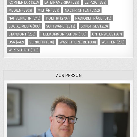
KOMMENTAR
(313)
LATEINAMERIKA
(523)
LEIPZIG
(397)
MEDIEN
(3203)
MILITÄR
(367)
NACHRICHTEN
(5952)
NAHVERKEHR
(245)
POLITIK
(2797)
RADIOBEITRÄGE
(515)
SOCIAL MEDIA
(809)
SOFTWARE
(1813)
SONSTIGES
(219)
STANDORT
(250)
TELEKOMMUNIKATION
(709)
UNTERWEGS
(367)
USA
(442)
VERKEHR
(378)
WAS ICH ERLEBE
(668)
WETTER
(288)
WIRTSCHAFT
(713)
ZUR PERSON