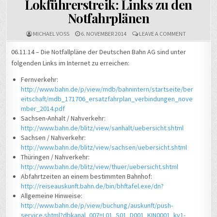
Lokführerstreik: Links zu den
Notfahrplänen
ON
MICHAEL VOSS
6. NOVEMBER 2014
LEAVE A COMMENT
LOKFÜHRERS
LINKS
06.11.14 – Die Notfallpläne der Deutschen Bahn AG sind unter
ZU
folgenden Links im Internet zu erreichen:
DEN
NOTFAHRPL
Fernverkehr:
http://www.bahn.de/p/view/mdb/bahnintern/startseite/ber
eitschaft/mdb_171706_ersatzfahrplan_verbindungen_nove
mber_2014.pdf
Sachsen-Anhalt / Nahverkehr:
http://www.bahn.de/blitz/view/sanhalt/uebersicht.shtml
Sachsen / Nahverkehr:
http://www.bahn.de/blitz/view/sachsen/uebersicht.shtml
Thüringen / Nahverkehr:
http://www.bahn.de/blitz/view/thuer/uebersicht.shtml
Abfahrtzeiten an einem bestimmten Bahnhof:
http://reiseauskunft.bahn.de/bin/bhftafel.exe/dn?
Allgemeine Hinweise:
http://www.bahn.de/p/view/buchung/auskunft/push-
service.shtml?dbkanal_007=L01_S01_D001_KIN0001_kv1-