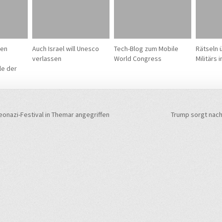
ken
Auch Israel will Unesco
Tech-Blog zum Mobile
Rätseln 
verlassen
World Congress
Militärs 
le der
navigation
eonazi-Festival in Themar angegriffen
Trump sorgt nacht