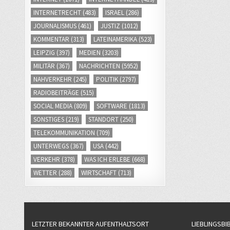
INTERNETRECHT
(483)
ISRAEL
(286)
JOURNALISMUS
(461)
JUSTIZ
(1012)
KOMMENTAR
(313)
LATEINAMERIKA
(523)
LEIPZIG
(397)
MEDIEN
(3203)
MILITÄR
(367)
NACHRICHTEN
(5952)
NAHVERKEHR
(245)
POLITIK
(2797)
RADIOBEITRÄGE
(515)
SOCIAL MEDIA
(809)
SOFTWARE
(1813)
SONSTIGES
(219)
STANDORT
(250)
TELEKOMMUNIKATION
(709)
UNTERWEGS
(367)
USA
(442)
VERKEHR
(378)
WAS ICH ERLEBE
(668)
WETTER
(288)
WIRTSCHAFT
(713)
LETZTER BEKANNTER AUFENTHALTSORT
LIEBLINGSBI