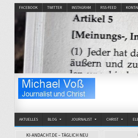
FACEBOOK
TWITTER
INSTAGRAM
RSS-FEED
KONTA
Michael Voß
Journalist und Christ
AKTUELLES
BLOG
JOURNALIST
CHRIST
EL
KI-ANDACHT.DE – TÄGLICH NEU