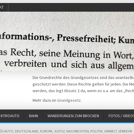
KT
Die Grundrechte des Grundgesetzes sind das unantastba
geschützt werden. Diese Rechte gelten für jeden. Die Mei
werden, das legt Absatz 2 da, wenn es u.a. um das „Rech
Mehr dazu im
Grundgesetz
.
EKTROAUTO
BAHN
WANDERUNGEN ZUM BROCKEN
FOTOS / VIDEO
POSTED
AUTO
,
DEUTSCHLAND
,
EUROPA
,
JUSTIZ
,
NACHRICHTEN
,
POLITIK
,
UMWELT
,
VERKEHR