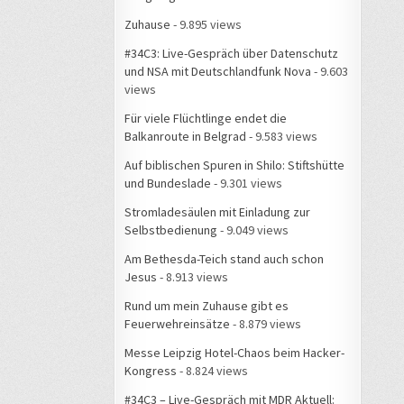
Zuhause
- 9.895 views
#34C3: Live-Gespräch über Datenschutz
und NSA mit Deutschlandfunk Nova
- 9.603
views
Für viele Flüchtlinge endet die
Balkanroute in Belgrad
- 9.583 views
Auf biblischen Spuren in Shilo: Stiftshütte
und Bundeslade
- 9.301 views
Stromladesäulen mit Einladung zur
Selbstbedienung
- 9.049 views
Am Bethesda-Teich stand auch schon
Jesus
- 8.913 views
Rund um mein Zuhause gibt es
Feuerwehreinsätze
- 8.879 views
Messe Leipzig Hotel-Chaos beim Hacker-
Kongress
- 8.824 views
#34C3 – Live-Gespräch mit MDR Aktuell: