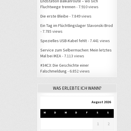
Endstation Balkanroute – wo sich
Fluchtwege trennen
- 7.910 views
Die erste Bleibe
- 7.849 views
Ein Tag im Flüchtlingslager Slavonski Brod
- 7.785 views
Spezielles USB-Kabel fehlt
- 7.441 views
Service zum Selbermachen: Mein letztes
Mal bei IKEA
- 7.113 views
#34C3: Die Geschichte einer
Falschmeldung
- 6.852 views
WAS ERLEBTE ICH WANN?
August 2026
M
D
M
D
F
S
S
1
2