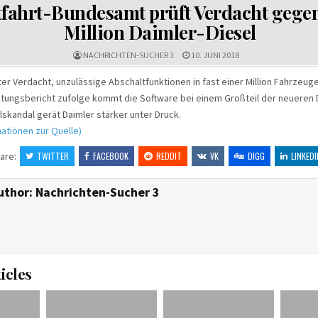
IN
tfahrt-Bundesamt prüft Verdacht gegen
Million Daimler-Diesel
NACHRICHTEN-SUCHER 3
10. JUNI 2018
ter Verdacht, unzulässige Abschaltfunktionen in fast einer Million Fahrzeug
tungsbericht zufolge kommt die Software bei einem Großteil der neueren 
elskandal gerät Daimler stärker unter Druck.
ationen zur Quelle)
are:
TWITTER
FACEBOOK
REDDIT
VK
DIGG
LINKEDI
uthor:
Nachrichten-Sucher 3
icles