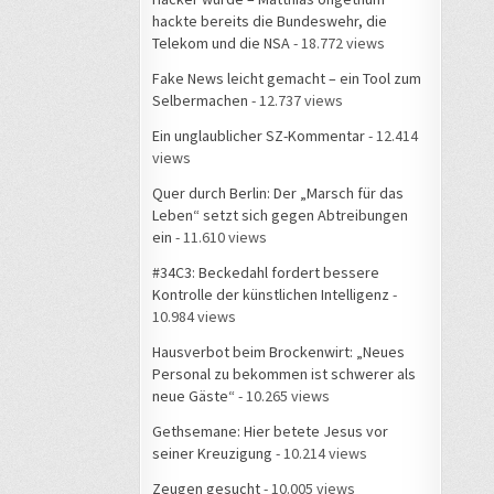
hackte bereits die Bundeswehr, die
Telekom und die NSA
- 18.772 views
Fake News leicht gemacht – ein Tool zum
Selbermachen
- 12.737 views
Ein unglaublicher SZ-Kommentar
- 12.414
views
Quer durch Berlin: Der „Marsch für das
Leben“ setzt sich gegen Abtreibungen
ein
- 11.610 views
#34C3: Beckedahl fordert bessere
Kontrolle der künstlichen Intelligenz
-
10.984 views
Hausverbot beim Brockenwirt: „Neues
Personal zu bekommen ist schwerer als
neue Gäste“
- 10.265 views
Gethsemane: Hier betete Jesus vor
seiner Kreuzigung
- 10.214 views
Zeugen gesucht
- 10.005 views