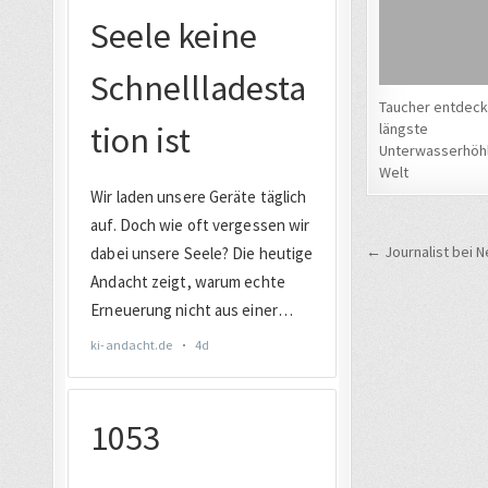
Taucher entdec
längste
Unterwasserhöh
Welt
Beitrags
← Journalist bei N