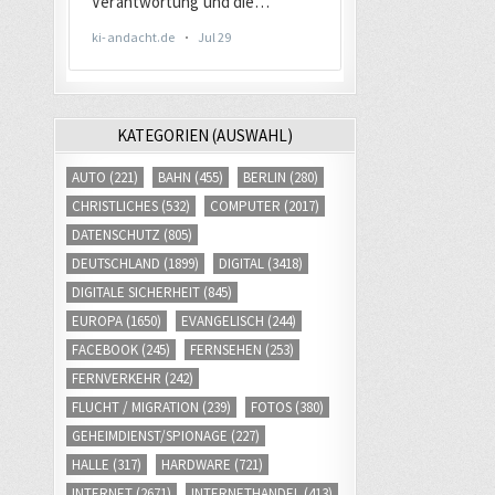
KATEGORIEN (AUSWAHL)
AUTO
(221)
BAHN
(455)
BERLIN
(280)
CHRISTLICHES
(532)
COMPUTER
(2017)
DATENSCHUTZ
(805)
DEUTSCHLAND
(1899)
DIGITAL
(3418)
DIGITALE SICHERHEIT
(845)
EUROPA
(1650)
EVANGELISCH
(244)
FACEBOOK
(245)
FERNSEHEN
(253)
FERNVERKEHR
(242)
FLUCHT / MIGRATION
(239)
FOTOS
(380)
GEHEIMDIENST/SPIONAGE
(227)
HALLE
(317)
HARDWARE
(721)
INTERNET
(2671)
INTERNETHANDEL
(413)