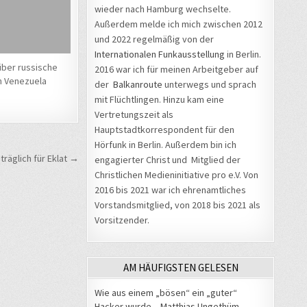
wieder nach Hamburg wechselte.
Außerdem melde ich mich zwischen 2012
und 2022 regelmäßig von der
Internationalen Funkausstellung
in Berlin.
über russische
2016 war ich für meinen Arbeitgeber auf
in Venezuela
der
Balkanroute
unterwegs und sprach
mit Flüchtlingen. Hinzu kam eine
Vertretungszeit als
Hauptstadtkorrespondent für den
Hörfunk in Berlin. Außerdem bin ich
räglich für Eklat →
engagierter Christ und Mitglied der
Christlichen Medieninitiative pro e.V. Von
2016 bis 2021 war ich ehrenamtliches
Vorstandsmitglied, von 2018 bis 2021 als
Vorsitzender.
AM HÄUFIGSTEN GELESEN
Wie aus einem „bösen“ ein „guter“
Hacker wurde – Matthias Ungethüm