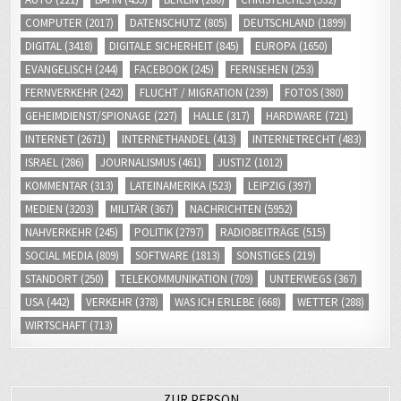
COMPUTER
(2017)
DATENSCHUTZ
(805)
DEUTSCHLAND
(1899)
DIGITAL
(3418)
DIGITALE SICHERHEIT
(845)
EUROPA
(1650)
EVANGELISCH
(244)
FACEBOOK
(245)
FERNSEHEN
(253)
FERNVERKEHR
(242)
FLUCHT / MIGRATION
(239)
FOTOS
(380)
GEHEIMDIENST/SPIONAGE
(227)
HALLE
(317)
HARDWARE
(721)
INTERNET
(2671)
INTERNETHANDEL
(413)
INTERNETRECHT
(483)
ISRAEL
(286)
JOURNALISMUS
(461)
JUSTIZ
(1012)
KOMMENTAR
(313)
LATEINAMERIKA
(523)
LEIPZIG
(397)
MEDIEN
(3203)
MILITÄR
(367)
NACHRICHTEN
(5952)
NAHVERKEHR
(245)
POLITIK
(2797)
RADIOBEITRÄGE
(515)
SOCIAL MEDIA
(809)
SOFTWARE
(1813)
SONSTIGES
(219)
STANDORT
(250)
TELEKOMMUNIKATION
(709)
UNTERWEGS
(367)
USA
(442)
VERKEHR
(378)
WAS ICH ERLEBE
(668)
WETTER
(288)
WIRTSCHAFT
(713)
ZUR PERSON