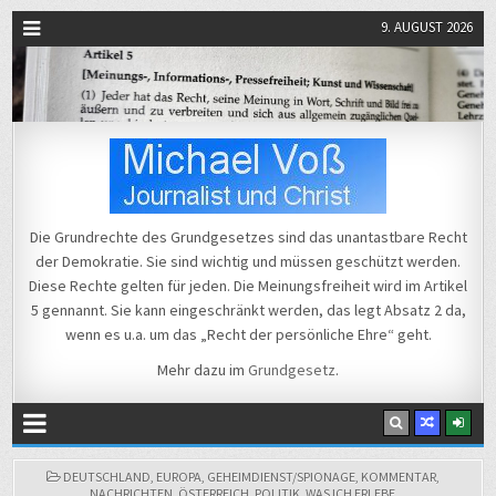
9. AUGUST 2026
Michael Voß
Journalist und Christ
Die Grundrechte des Grundgesetzes sind das unantastbare Recht
der Demokratie. Sie sind wichtig und müssen geschützt werden.
Diese Rechte gelten für jeden. Die Meinungsfreiheit wird im Artikel
5 gennannt. Sie kann eingeschränkt werden, das legt Absatz 2 da,
wenn es u.a. um das „Recht der persönliche Ehre“ geht.
Mehr dazu im
Grundgesetz
.
POSTED
DEUTSCHLAND
,
EUROPA
,
GEHEIMDIENST/SPIONAGE
,
KOMMENTAR
,
IN
NACHRICHTEN
,
ÖSTERREICH
,
POLITIK
,
WAS ICH ERLEBE