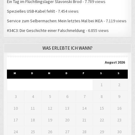
Ein Tag im Flüchtlingslager Slavonski Brod
- 7.789 views
Spezielles USB-Kabel fehlt
- 7.454 views
Service zum Selbermachen: Mein letztes Mal bei IKEA
- 7.119 views
#34C3: Die Geschichte einer Falschmeldung
- 6.855 views
WAS ERLEBTE ICH WANN?
August 2026
M
D
M
D
F
S
S
1
2
3
4
5
6
7
8
9
10
11
12
13
14
15
16
17
18
19
20
21
22
23
24
25
26
27
28
29
30