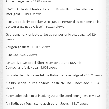
Abtreibungen ein
- 11.612 views
#34C3: Beckedahl fordert bessere Kontrolle der künstlichen
Intelligenz
- 10.990 views
Hausverbot beim Brockenwirt: „Neues Personal zu bekommen ist
schwerer als neue Gäste“
- 10.275 views
Gethsemane: Hier betete Jesus vor seiner Kreuzigung
- 10.224
views
Zeugen gesucht
- 10.009 views
Zuhause
- 9.906 views
#34C3: Live-Gespräch über Datenschutz und NSA mit
Deutschlandfunk Nova
- 9.604 views
Für viele Flüchtlinge endet die Balkanroute in Belgrad
- 9.592 views
Auf biblischen Spuren in Shilo: Stiftshütte und Bundeslade
- 9.304
views
Stromladesäulen mit Einladung zur Selbstbedienung
- 9.049 views
Am Bethesda-Teich stand auch schon Jesus
- 8.917 views