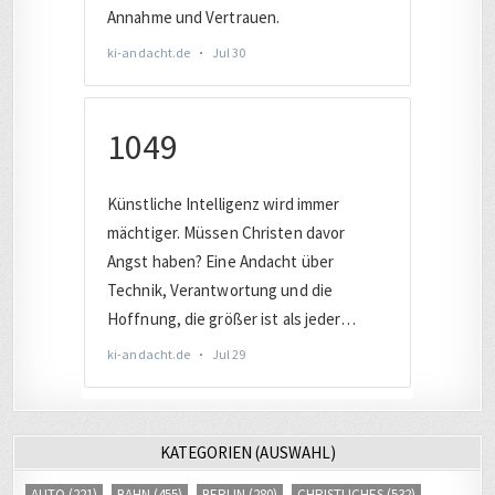
KATEGORIEN (AUSWAHL)
AUTO
(221)
BAHN
(455)
BERLIN
(280)
CHRISTLICHES
(532)