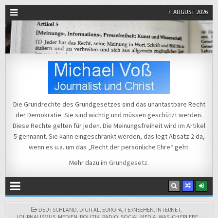
7. AUGUST 2026
Michael Voß
Journalist und Christ
Die Grundrechte des Grundgesetzes sind das unantastbare Recht
der Demokratie. Sie sind wichtig und müssen geschützt werden.
Diese Rechte gelten für jeden. Die Meinungsfreiheit wird im Artikel
5 gennannt. Sie kann eingeschränkt werden, das legt Absatz 2 da,
wenn es u.a. um das „Recht der persönliche Ehre“ geht.
Mehr dazu im
Grundgesetz
.
POSTED
DEUTSCHLAND
,
DIGITAL
,
EUROPA
,
FERNSEHEN
,
INTERNET
,
IN
JOURNALISMUS
,
MEDIEN
,
POLITIK
,
RADIO
,
SOCIAL MEDIA
,
WAS ICH ERLEBE