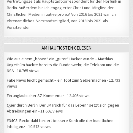
AM HÄUFIGSTEN GELESEN
Wie aus einem „bösen“ ein „guter“ Hacker wurde – Matthias
Ungethüm hackte bereits die Bundeswehr, die Telekom und die
NSA
- 18.765 views
Fake News leicht gemacht – ein Tool zum Selbermachen
- 12.733
views
Ein unglaublicher SZ-Kommentar
- 12.406 views
Quer durch Berlin: Der „Marsch für das Leben“ setzt sich gegen
Abtreibungen ein
- 11.602 views
#34C3: Beckedahl fordert bessere Kontrolle der künstlichen
Intelligenz
- 10.973 views
Hausverbot beim Brockenwirt: „Neues Personal zu bekommen ist
schwerer als neue Gäste“
- 10.244 views
Gethsemane: Hier betete Jesus vor seiner Kreuzigung
- 10.207
views
Zeugen gesucht
- 9.983 views