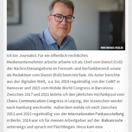
Ich bin Journalist. Für ein öffentlich-rechtliches
Medienunternehmen arbeite arbeite ich als Chef vom Dienst (CvD)
der Nachrichtenangebote im Fernseh- und Hörfunkbereich sowie
als Redakteur vom Dienst (RvD) beim Hörfunk. Als Autor berichte
aus der digitalen Welt, u.a. bis 2018 regelmäßig von der CeBIT in
Hannover und 2015 vom Mobile World Congress in Barcelona.
Zwischen 2017 und 2021 leitete ich den jährlichen Hörfunkpool vom
Chaos Communication Congress
in Leipzig, der inzwischen wieder
nach Hamburg wechselte. Außerdem melde ich mich zwischen
2012 und 2022 regelmäßig von der
Internationalen Funkausstellung
in Berlin. 2016 war ich für meinen Arbeitgeber auf der
Balkanroute
unterwegs und sprach mit Flüchtlingen. Hinzu kam eine
Vertretungszeit als Hauptstadtkorrespondent für den Hörfunk in
Berlin. Außerdem bin ich engagierter Christ und Mitglied der
Christlichen Medieninitiative pro e.V. Von 2016 bis 2021 war ich
ehrenamtliches Vorstandsmitglied, von 2018 bis 2021 als
Vorsitzender.