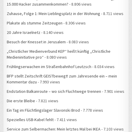
Besuch der Knesset in Jerusalem
- 8.083 views
„Christlicher Medienverbund KEP“ heißt künftig „Christliche
Medieninitiative pro“
- 8.080 views
Frühlingserwachen im Straßenbahnhof Leutzsch
- 8.034 views
BFP stellt Zeitschrift GEISTbewegt! zum Jahresende ein – mein
Kommentar dazu
- 7.993 views
Endstation Balkanroute – wo sich Fluchtwege trennen
- 7.901 views
Die erste Bleibe
- 7.821 views
Ein Tag im Flüchtlingslager Slavonski Brod
- 7.778 views
Spezielles USB-Kabel fehlt
- 7.411 views
Service zum Selbermachen: Mein letztes Mal bei IKEA
- 7.103 views
#34C3: Die Geschichte einer Falschmeldung
- 6.844 views
WAS ERLEBTE ICH WANN?
August 2026