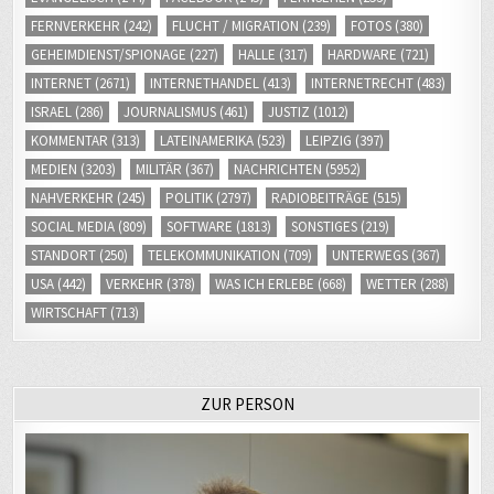
MEDIEN
(3203)
MILITÄR
(367)
NACHRICHTEN
(5952)
NAHVERKEHR
(245)
POLITIK
(2797)
RADIOBEITRÄGE
(515)
SOCIAL MEDIA
(809)
SOFTWARE
(1813)
SONSTIGES
(219)
STANDORT
(250)
TELEKOMMUNIKATION
(709)
UNTERWEGS
(367)
USA
(442)
VERKEHR
(378)
WAS ICH ERLEBE
(668)
WETTER
(288)
WIRTSCHAFT
(713)
ZUR PERSON