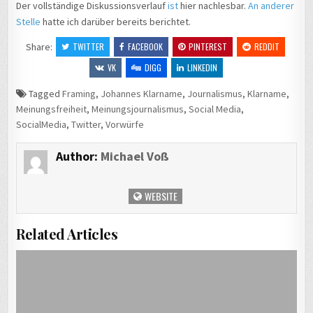
Der vollständige Diskussionsverlauf
ist
hier nachlesbar.
An anderer
Stelle
hatte ich darüber bereits berichtet.
Share:
TWITTER
FACEBOOK
PINTEREST
REDDIT
VK
DIGG
LINKEDIN
Tagged
Framing
,
Johannes Klarname
,
Journalismus
,
Klarname
,
Meinungsfreiheit
,
Meinungsjournalismus
,
Social Media
,
SocialMedia
,
Twitter
,
Vorwürfe
Author:
Michael Voß
WEBSITE
Related Articles