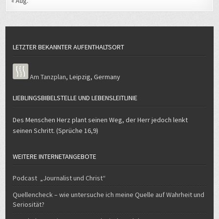
Am Tanzplan
,
Leipzig
,
Germany
LIEBLINGSBIBELSTELLE UND LEBENSLEITLINIE
Des Menschen Herz plant seinen Weg, der Herr jedoch lenkt
seinen Schritt. (Sprüche 16,9)
WEITERE INTERNETANGEBOTE
Podcast „Journalist und Christ“
Quellencheck – wie untersuche ich meine Quelle auf Wahrheit und
Seriosität?
E-Verkehr – mein Weg zum und mit dem Elektroauto
GESETZLICH VORGESEHENE ANGABEN
Hier finden Sie alle gesetzlich vorgeschriebenen Angeben.
Klicken Sie dafür bitte auf die entsprechende Überschrift.