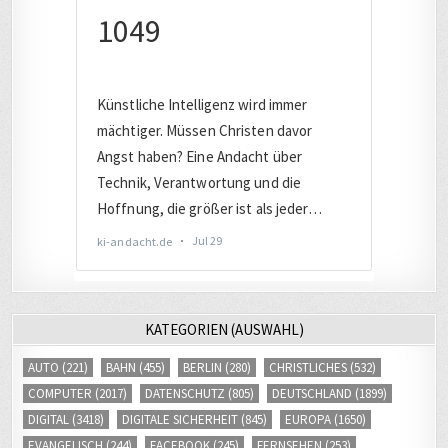
KATEGORIEN (AUSWAHL)
AUTO
(221)
BAHN
(455)
BERLIN
(280)
CHRISTLICHES
(532)
COMPUTER
(2017)
DATENSCHUTZ
(805)
DEUTSCHLAND
(1899)
DIGITAL
(3418)
DIGITALE SICHERHEIT
(845)
EUROPA
(1650)
EVANGELISCH
(244)
FACEBOOK
(245)
FERNSEHEN
(253)
FERNVERKEHR
(242)
FLUCHT / MIGRATION
(239)
FOTOS
(380)
GEHEIMDIENST/SPIONAGE
(227)
HALLE
(317)
HARDWARE
(721)
INTERNET
(2671)
INTERNETHANDEL
(413)
INTERNETRECHT
(483)
ISRAEL
(286)
JOURNALISMUS
(461)
JUSTIZ
(1012)
KOMMENTAR
(313)
LATEINAMERIKA
(523)
LEIPZIG
(397)