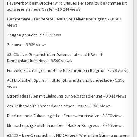
Zuhause
- 9.869 views
#34C3: Live-Gespräch über Datenschutz und NSA mit
Deutschlandfunk Nova
- 9.599 views
Für viele Flüchtlinge endet die Balkanroute in Belgrad
- 9.579 views
Auf biblischen Spuren in Shilo: Stiftshütte und Bundeslade
- 9.296
views
Stromladesäulen mit Einladung zur Selbstbedienung
- 9.044 views
Am Bethesda-Teich stand auch schon Jesus
- 8.901 views
Rund um mein Zuhause gibt es Feuerwehreinsätze
- 8.870 views
Messe Leipzig Hotel-Chaos beim Hacker-Kongress
- 8.815 views
#34C3 – Live-Gespräch mit MDR Aktuell: Wie ist die Stimmung, wenn
15.000 Hacker zusammenkommen?
- 8.806 views
Zuhause, Folge 1: Mein Lieblingsplatz in der Wohnung
- 8.711 views
Plakate als stumme Zeitzeugen
- 8.306 views
20 Jahre Israelnetz
- 8.140 views