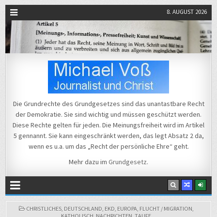
8. AUGUST 2026
Michael Voß
Journalist und Christ
Die Grundrechte des Grundgesetzes sind das unantastbare Recht
der Demokratie. Sie sind wichtig und müssen geschützt werden.
Diese Rechte gelten für jeden. Die Meinungsfreiheit wird im Artikel
5 gennannt. Sie kann eingeschränkt werden, das legt Absatz 2 da,
wenn es u.a. um das „Recht der persönliche Ehre“ geht.
Mehr dazu im
Grundgesetz
.
POSTED
CHRISTLICHES
,
DEUTSCHLAND
,
EKD
,
EUROPA
,
FLUCHT / MIGRATION
,
IN
KATHOLISCH
,
NACHRICHTEN
,
TAUFE