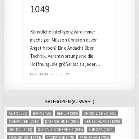
KATEGORIEN (AUSWAHL)
AUTO
(221)
BAHN
(455)
BERLIN
(280)
CHRISTLICHES
(532)
COMPUTER
(2017)
DATENSCHUTZ
(805)
DEUTSCHLAND
(1899)
DIGITAL
(3418)
DIGITALE SICHERHEIT
(845)
EUROPA
(1650)
EVANGELISCH
(244)
FACEBOOK
(245)
FERNSEHEN
(253)
FERNVERKEHR
(242)
FLUCHT / MIGRATION
(239)
FOTOS
(380)