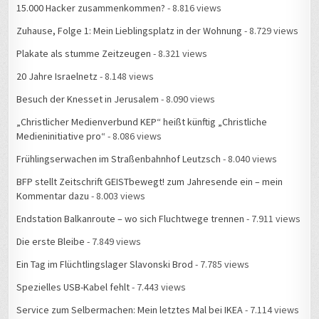
Zuhause, Folge 1: Mein Lieblingsplatz in der Wohnung
- 8.729 views
Plakate als stumme Zeitzeugen
- 8.321 views
20 Jahre Israelnetz
- 8.148 views
Besuch der Knesset in Jerusalem
- 8.090 views
„Christlicher Medienverbund KEP“ heißt künftig „Christliche
Medieninitiative pro“
- 8.086 views
Frühlingserwachen im Straßenbahnhof Leutzsch
- 8.040 views
BFP stellt Zeitschrift GEISTbewegt! zum Jahresende ein – mein
Kommentar dazu
- 8.003 views
Endstation Balkanroute – wo sich Fluchtwege trennen
- 7.911 views
Die erste Bleibe
- 7.849 views
Ein Tag im Flüchtlingslager Slavonski Brod
- 7.785 views
Spezielles USB-Kabel fehlt
- 7.443 views
Service zum Selbermachen: Mein letztes Mal bei IKEA
- 7.114 views
#34C3: Die Geschichte einer Falschmeldung
- 6.852 views