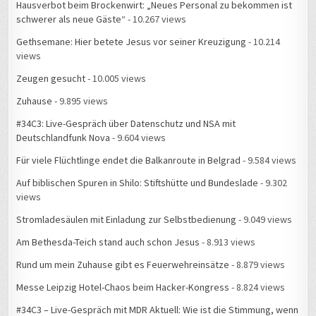
schwerer als neue Gäste“
- 10.267 views
Gethsemane: Hier betete Jesus vor seiner Kreuzigung
- 10.214
views
Zeugen gesucht
- 10.005 views
Zuhause
- 9.895 views
#34C3: Live-Gespräch über Datenschutz und NSA mit
Deutschlandfunk Nova
- 9.604 views
Für viele Flüchtlinge endet die Balkanroute in Belgrad
- 9.584 views
Auf biblischen Spuren in Shilo: Stiftshütte und Bundeslade
- 9.302
views
Stromladesäulen mit Einladung zur Selbstbedienung
- 9.049 views
Am Bethesda-Teich stand auch schon Jesus
- 8.913 views
Rund um mein Zuhause gibt es Feuerwehreinsätze
- 8.879 views
Messe Leipzig Hotel-Chaos beim Hacker-Kongress
- 8.824 views
#34C3 – Live-Gespräch mit MDR Aktuell: Wie ist die Stimmung, wenn
15.000 Hacker zusammenkommen?
- 8.816 views