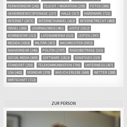
GEHEIMDIENST/SPIONAGE
(227)
HALLE
(317)
HARDWARE
(721)
INTERNET
(2671)
INTERNETHANDEL
(413)
INTERNETRECHT
(483)
ISRAEL
(286)
JOURNALISMUS
(461)
JUSTIZ
(1012)
KOMMENTAR
(313)
LATEINAMERIKA
(523)
LEIPZIG
(397)
MEDIEN
(3203)
MILITÄR
(367)
NACHRICHTEN
(5952)
NAHVERKEHR
(245)
POLITIK
(2797)
RADIOBEITRÄGE
(515)
SOCIAL MEDIA
(809)
SOFTWARE
(1813)
SONSTIGES
(219)
STANDORT
(250)
TELEKOMMUNIKATION
(709)
UNTERWEGS
(367)
USA
(442)
VERKEHR
(378)
WAS ICH ERLEBE
(668)
WETTER
(288)
WIRTSCHAFT
(713)
ZUR PERSON