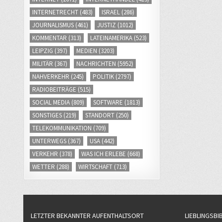
INTERNETRECHT
(483)
ISRAEL
(286)
JOURNALISMUS
(461)
JUSTIZ
(1012)
KOMMENTAR
(313)
LATEINAMERIKA
(523)
LEIPZIG
(397)
MEDIEN
(3203)
MILITÄR
(367)
NACHRICHTEN
(5952)
NAHVERKEHR
(245)
POLITIK
(2797)
RADIOBEITRÄGE
(515)
SOCIAL MEDIA
(809)
SOFTWARE
(1813)
SONSTIGES
(219)
STANDORT
(250)
TELEKOMMUNIKATION
(709)
UNTERWEGS
(367)
USA
(442)
VERKEHR
(378)
WAS ICH ERLEBE
(668)
WETTER
(288)
WIRTSCHAFT
(713)
LETZTER BEKANNTER AUFENTHALTSORT
LIEBLINGSBI