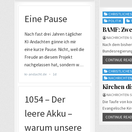
Posted
CHRISTLICHES
in
POLITIK
BAMF: Zwe
NACHRICHTEN-S
Nach dem bisher 
Bundesregierung 
CONTINUE READ
Posted
CHRISTLICHES
in
NACHRICHTE
Kirchen di
NACHRICHTEN-S
Die Taufe von ko
Evangelische Kir
CONTINUE READ