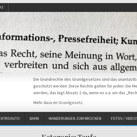
KT
Die Grundrechte des Grundgesetzes sind das unantastba
geschützt werden. Diese Rechte gelten für jeden. Die Mei
werden, das legt Absatz 2 da, wenn es u.a. um das „Rech
Mehr dazu im
Grundgesetz
.
EKTROAUTO
BAHN
WANDERUNGEN ZUM BROCKEN
FOTOS / VIDEO
Kategorie:
Taufe