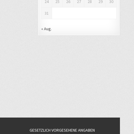
24
25
26
27
28
29
30
31
« Aug.
GESETZLICH VORGESEHENE ANGABEN