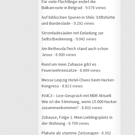
Für viele Flüchtlinge endet die
Balkanroute in Belgrad
- 9.576 views
Auf biblischen Spuren in Shilo: Stiftshütte
und Bundeslade
- 9.292 views
Stromladesäulen mit Einladung zur
Selbstbedienung
- 9.042 views
Am Bethesda-Teich stand auch schon
Jesus
- 8.900 views
Rund um mein Zuhause gibt es
Feuerwehreinsätze
- 8.869 views
Messe Leipzig Hotel-Chaos beim Hacker-
Kongress
- 8.813 views
#34C3 – Live-Gespräch mit MDR Aktuell:
Wie ist die Stimmung, wenn 15.000 Hacker
zusammenkommen?
- 8.802 views
Zuhause, Folge 1: Mein Lieblingsplatz in
der Wohnung
- 8.709 views
Plakate als stumme Zeitzeugen
- 8.302