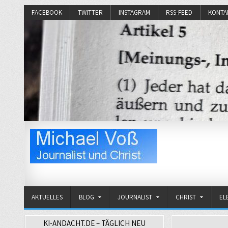
FACEBOOK
TWITTER
INSTAGRAM
RSS-FEED
KONTA
Michael Voß
Journalist und Christ
AKTUELLES
BLOG
JOURNALIST
CHRIST
EL
KI-ANDACHT.DE – TÄGLICH NEU