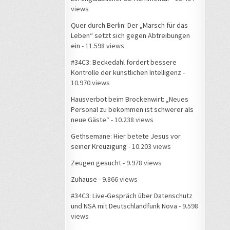
views
Quer durch Berlin: Der „Marsch für das
Leben“ setzt sich gegen Abtreibungen
ein
- 11.598 views
#34C3: Beckedahl fordert bessere
Kontrolle der künstlichen Intelligenz
-
10.970 views
Hausverbot beim Brockenwirt: „Neues
Personal zu bekommen ist schwerer als
neue Gäste“
- 10.238 views
Gethsemane: Hier betete Jesus vor
seiner Kreuzigung
- 10.203 views
Zeugen gesucht
- 9.978 views
Zuhause
- 9.866 views
#34C3: Live-Gespräch über Datenschutz
und NSA mit Deutschlandfunk Nova
- 9.598
views