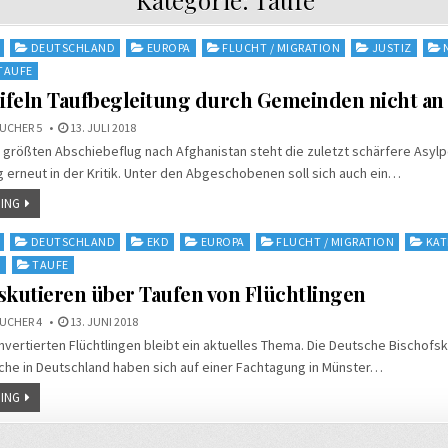
DEUTSCHLAND
EUROPA
FLUCHT / MIGRATION
JUSTIZ
TAUFE
ifeln Taufbegleitung durch Gemeinden nicht an
UCHER 5
13. JULI 2018
größten Abschiebeflug nach Afghanistan steht die zuletzt schärfere Asylpo
erneut in der Kritik. Unter den Abgeschobenen soll sich auch ein…
ING
DEUTSCHLAND
EKD
EUROPA
FLUCHT / MIGRATION
KAT
N
TAUFE
skutieren über Taufen von Flüchtlingen
UCHER 4
13. JUNI 2018
nvertierten Flüchtlingen bleibt ein aktuelles Thema. Die Deutsche Bischofs
che in Deutschland haben sich auf einer Fachtagung in Münster…
ING