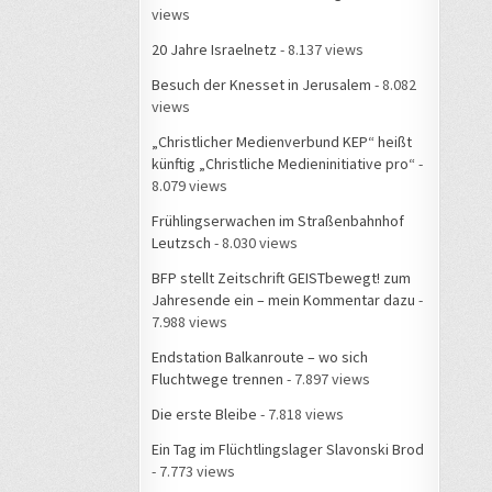
views
20 Jahre Israelnetz
- 8.137 views
Besuch der Knesset in Jerusalem
- 8.082
views
„Christlicher Medienverbund KEP“ heißt
künftig „Christliche Medieninitiative pro“
-
8.079 views
Frühlingserwachen im Straßenbahnhof
Leutzsch
- 8.030 views
BFP stellt Zeitschrift GEISTbewegt! zum
Jahresende ein – mein Kommentar dazu
-
7.988 views
Endstation Balkanroute – wo sich
Fluchtwege trennen
- 7.897 views
Die erste Bleibe
- 7.818 views
Ein Tag im Flüchtlingslager Slavonski Brod
- 7.773 views