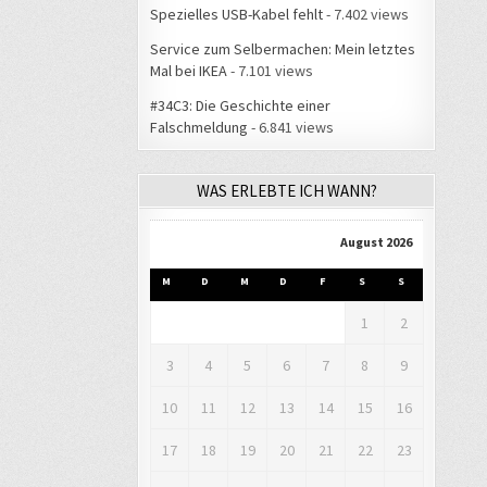
Spezielles USB-Kabel fehlt
- 7.402 views
Service zum Selbermachen: Mein letztes
Mal bei IKEA
- 7.101 views
#34C3: Die Geschichte einer
Falschmeldung
- 6.841 views
WAS ERLEBTE ICH WANN?
August 2026
M
D
M
D
F
S
S
1
2
3
4
5
6
7
8
9
10
11
12
13
14
15
16
17
18
19
20
21
22
23