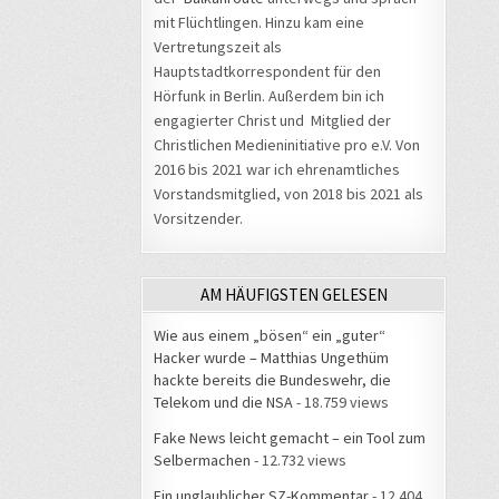
mit Flüchtlingen. Hinzu kam eine
Vertretungszeit als
Hauptstadtkorrespondent für den
Hörfunk in Berlin. Außerdem bin ich
engagierter Christ und Mitglied der
Christlichen Medieninitiative pro e.V. Von
2016 bis 2021 war ich ehrenamtliches
Vorstandsmitglied, von 2018 bis 2021 als
Vorsitzender.
AM HÄUFIGSTEN GELESEN
Wie aus einem „bösen“ ein „guter“
Hacker wurde – Matthias Ungethüm
hackte bereits die Bundeswehr, die
Telekom und die NSA
- 18.759 views
Fake News leicht gemacht – ein Tool zum
Selbermachen
- 12.732 views
Ein unglaublicher SZ-Kommentar
- 12.404