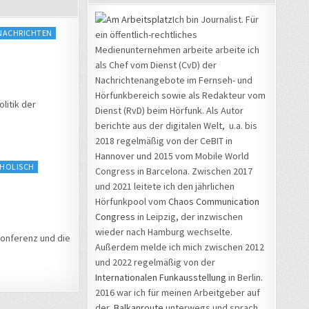
Ich bin Journalist. Für
NACHRICHTEN
ein öffentlich-rechtliches
Medienunternehmen arbeite arbeite ich
als Chef vom Dienst (CvD) der
Nachrichtenangebote im Fernseh- und
Hörfunkbereich sowie als Redakteur vom
litik der
Dienst (RvD) beim Hörfunk. Als Autor
berichte aus der digitalen Welt, u.a. bis
2018 regelmäßig von der CeBIT in
Hannover und 2015 vom Mobile World
HOLISCH
Congress in Barcelona. Zwischen 2017
und 2021 leitete ich den jährlichen
Hörfunkpool vom
Chaos Communication
Congress
in Leipzig, der inzwischen
wieder nach Hamburg wechselte.
konferenz und die
Außerdem melde ich mich zwischen 2012
und 2022 regelmäßig von der
Internationalen Funkausstellung
in Berlin.
2016 war ich für meinen Arbeitgeber auf
der
Balkanroute
unterwegs und sprach