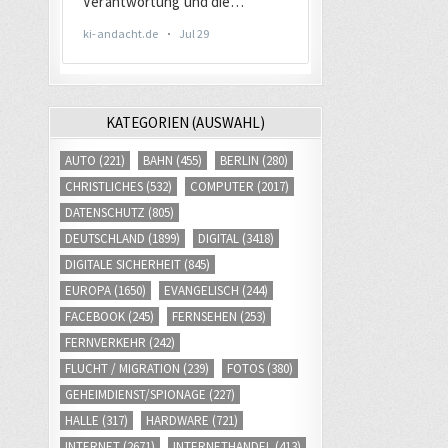
KATEGORIEN (AUSWAHL)
AUTO
(221)
BAHN
(455)
BERLIN
(280)
CHRISTLICHES
(532)
COMPUTER
(2017)
DATENSCHUTZ
(805)
DEUTSCHLAND
(1899)
DIGITAL
(3418)
DIGITALE SICHERHEIT
(845)
EUROPA
(1650)
EVANGELISCH
(244)
FACEBOOK
(245)
FERNSEHEN
(253)
FERNVERKEHR
(242)
FLUCHT / MIGRATION
(239)
FOTOS
(380)
GEHEIMDIENST/SPIONAGE
(227)
HALLE
(317)
HARDWARE
(721)
INTERNET
(2671)
INTERNETHANDEL
(413)