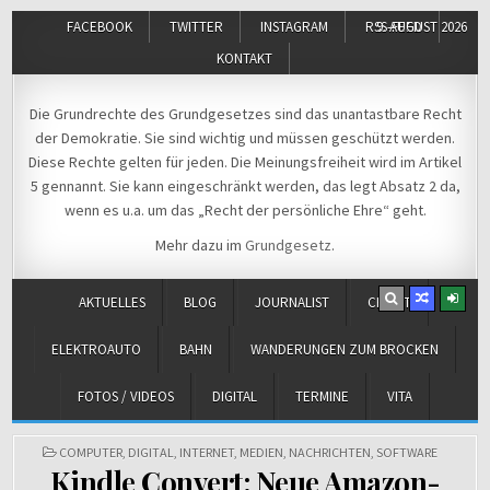
FACEBOOK
TWITTER
INSTAGRAM
RSS-FEED
9. AUGUST 2026
KONTAKT
Michael Voß
Journalist und Christ
Die Grundrechte des Grundgesetzes sind das unantastbare Recht
der Demokratie. Sie sind wichtig und müssen geschützt werden.
Diese Rechte gelten für jeden. Die Meinungsfreiheit wird im Artikel
5 gennannt. Sie kann eingeschränkt werden, das legt Absatz 2 da,
wenn es u.a. um das „Recht der persönliche Ehre“ geht.
Mehr dazu im
Grundgesetz
.
AKTUELLES
BLOG
JOURNALIST
CHRIST
ELEKTROAUTO
BAHN
WANDERUNGEN ZUM BROCKEN
FOTOS / VIDEOS
DIGITAL
TERMINE
VITA
POSTED
COMPUTER
,
DIGITAL
,
INTERNET
,
MEDIEN
,
NACHRICHTEN
,
SOFTWARE
IN
Kindle Convert: Neue Amazon-