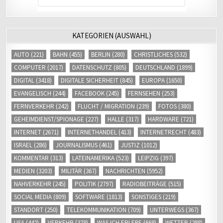
KATEGORIEN (AUSWAHL)
AUTO
(221)
BAHN
(455)
BERLIN
(280)
CHRISTLICHES
(532)
COMPUTER
(2017)
DATENSCHUTZ
(805)
DEUTSCHLAND
(1899)
DIGITAL
(3418)
DIGITALE SICHERHEIT
(845)
EUROPA
(1650)
EVANGELISCH
(244)
FACEBOOK
(245)
FERNSEHEN
(253)
FERNVERKEHR
(242)
FLUCHT / MIGRATION
(239)
FOTOS
(380)
GEHEIMDIENST/SPIONAGE
(227)
HALLE
(317)
HARDWARE
(721)
INTERNET
(2671)
INTERNETHANDEL
(413)
INTERNETRECHT
(483)
ISRAEL
(286)
JOURNALISMUS
(461)
JUSTIZ
(1012)
KOMMENTAR
(313)
LATEINAMERIKA
(523)
LEIPZIG
(397)
MEDIEN
(3203)
MILITÄR
(367)
NACHRICHTEN
(5952)
NAHVERKEHR
(245)
POLITIK
(2797)
RADIOBEITRÄGE
(515)
SOCIAL MEDIA
(809)
SOFTWARE
(1813)
SONSTIGES
(219)
STANDORT
(250)
TELEKOMMUNIKATION
(709)
UNTERWEGS
(367)
USA
(442)
VERKEHR
(378)
WAS ICH ERLEBE
(668)
WETTER
(288)