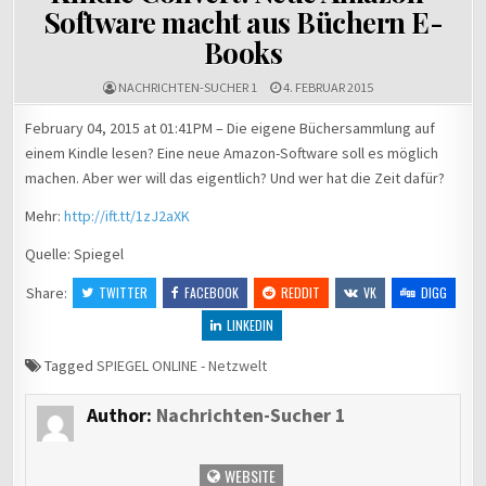
Software macht aus Büchern E-
Books
NACHRICHTEN-SUCHER 1
4. FEBRUAR 2015
February 04, 2015 at 01:41PM – Die eigene Büchersammlung auf
einem Kindle lesen? Eine neue Amazon-Software soll es möglich
machen. Aber wer will das eigentlich? Und wer hat die Zeit dafür?
Mehr:
http://ift.tt/1zJ2aXK
Quelle: Spiegel
Share:
TWITTER
FACEBOOK
REDDIT
VK
DIGG
LINKEDIN
Tagged
SPIEGEL ONLINE - Netzwelt
Author:
Nachrichten-Sucher 1
WEBSITE