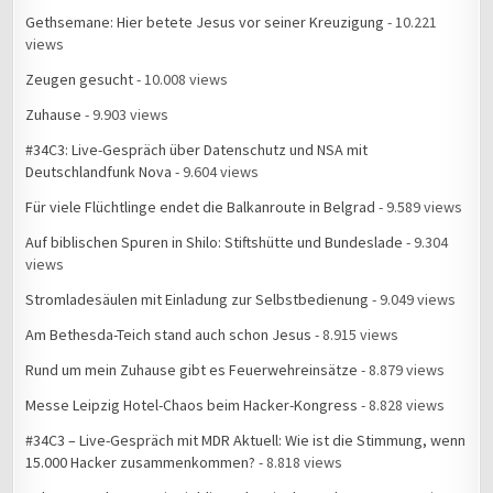
Gethsemane: Hier betete Jesus vor seiner Kreuzigung
- 10.221
views
Zeugen gesucht
- 10.008 views
Zuhause
- 9.903 views
#34C3: Live-Gespräch über Datenschutz und NSA mit
Deutschlandfunk Nova
- 9.604 views
Für viele Flüchtlinge endet die Balkanroute in Belgrad
- 9.589 views
Auf biblischen Spuren in Shilo: Stiftshütte und Bundeslade
- 9.304
views
Stromladesäulen mit Einladung zur Selbstbedienung
- 9.049 views
Am Bethesda-Teich stand auch schon Jesus
- 8.915 views
Rund um mein Zuhause gibt es Feuerwehreinsätze
- 8.879 views
Messe Leipzig Hotel-Chaos beim Hacker-Kongress
- 8.828 views
#34C3 – Live-Gespräch mit MDR Aktuell: Wie ist die Stimmung, wenn
15.000 Hacker zusammenkommen?
- 8.818 views