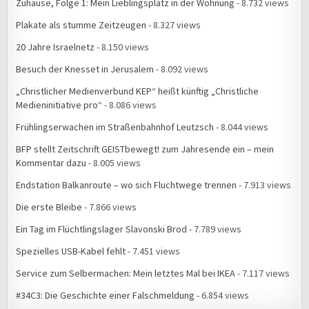
Zuhause, Folge 1: Mein Lieblingsplatz in der Wohnung
- 8.732 views
Plakate als stumme Zeitzeugen
- 8.327 views
20 Jahre Israelnetz
- 8.150 views
Besuch der Knesset in Jerusalem
- 8.092 views
„Christlicher Medienverbund KEP“ heißt künftig „Christliche
Medieninitiative pro“
- 8.086 views
Frühlingserwachen im Straßenbahnhof Leutzsch
- 8.044 views
BFP stellt Zeitschrift GEISTbewegt! zum Jahresende ein – mein
Kommentar dazu
- 8.005 views
Endstation Balkanroute – wo sich Fluchtwege trennen
- 7.913 views
Die erste Bleibe
- 7.866 views
Ein Tag im Flüchtlingslager Slavonski Brod
- 7.789 views
Spezielles USB-Kabel fehlt
- 7.451 views
Service zum Selbermachen: Mein letztes Mal bei IKEA
- 7.117 views
#34C3: Die Geschichte einer Falschmeldung
- 6.854 views