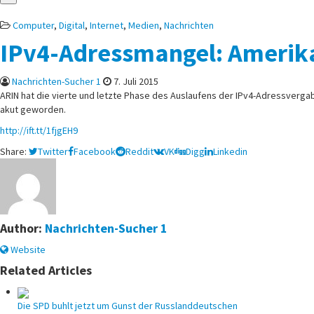
Posted
Computer
,
Digital
,
Internet
,
Medien
,
Nachrichten
in
IPv4-Adressmangel: Amerika
Nachrichten-Sucher 1
7. Juli 2015
ARIN hat die vierte und letzte Phase des Auslaufens der IPv4-Adressverga
akut geworden.
http://ift.tt/1fjgEH9
Share:
Twitter
Facebook
Reddit
VK
Digg
Linkedin
Author:
Nachrichten-Sucher 1
Website
Related Articles
Die SPD buhlt jetzt um Gunst der Russlanddeutschen