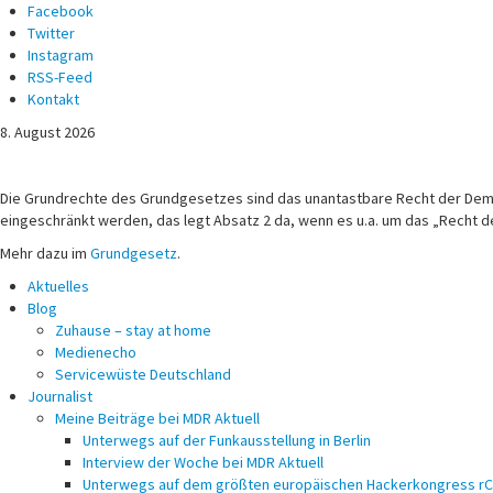
Facebook
Twitter
Instagram
RSS-Feed
Kontakt
8. August 2026
Michael Voß
Journalist und Christ
Die Grundrechte des Grundgesetzes sind das unantastbare Recht der Demokr
eingeschränkt werden, das legt Absatz 2 da, wenn es u.a. um das „Recht d
Mehr dazu im
Grundgesetz
.
Aktuelles
Blog
Zuhause – stay at home
Medienecho
Servicewüste Deutschland
Journalist
Meine Beiträge bei MDR Aktuell
Unterwegs auf der Funkausstellung in Berlin
Interview der Woche bei MDR Aktuell
Unterwegs auf dem größten europäischen Hackerkongress r