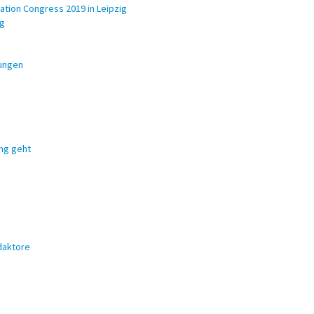
tion Congress 2019 in Leipzig
ig
rungen
ung geht
daktore