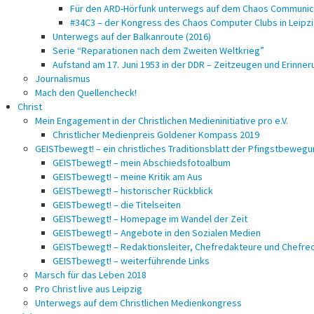
Für den ARD-Hörfunk unterwegs auf dem Chaos Communica
#34C3 – der Kongress des Chaos Computer Clubs in Leipz
Unterwegs auf der Balkanroute (2016)
Serie “Reparationen nach dem Zweiten Weltkrieg”
Aufstand am 17. Juni 1953 in der DDR – Zeitzeugen und Erinne
Journalismus
Mach den Quellencheck!
Christ
Mein Engagement in der Christlichen Medieninitiative pro e.V.
Christlicher Medienpreis Goldener Kompass 2019
GEISTbewegt! – ein christliches Traditionsblatt der Pfingstbeweg
GEISTbewegt! – mein Abschiedsfotoalbum
GEISTbewegt! – meine Kritik am Aus
GEISTbewegt! – historischer Rückblick
GEISTbewegt! – die Titelseiten
GEISTbewegt! – Homepage im Wandel der Zeit
GEISTbewegt! – Angebote in den Sozialen Medien
GEISTbewegt! – Redaktionsleiter, Chefredakteure und Chefre
GEISTbewegt! – weiterführende Links
Marsch für das Leben 2018
Pro Christ live aus Leipzig
Unterwegs auf dem Christlichen Medienkongress