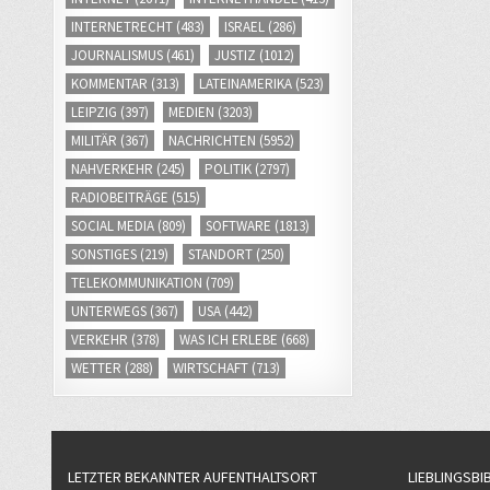
INTERNETRECHT
(483)
ISRAEL
(286)
JOURNALISMUS
(461)
JUSTIZ
(1012)
KOMMENTAR
(313)
LATEINAMERIKA
(523)
LEIPZIG
(397)
MEDIEN
(3203)
MILITÄR
(367)
NACHRICHTEN
(5952)
NAHVERKEHR
(245)
POLITIK
(2797)
RADIOBEITRÄGE
(515)
SOCIAL MEDIA
(809)
SOFTWARE
(1813)
SONSTIGES
(219)
STANDORT
(250)
TELEKOMMUNIKATION
(709)
UNTERWEGS
(367)
USA
(442)
VERKEHR
(378)
WAS ICH ERLEBE
(668)
WETTER
(288)
WIRTSCHAFT
(713)
LETZTER BEKANNTER AUFENTHALTSORT
LIEBLINGSBI