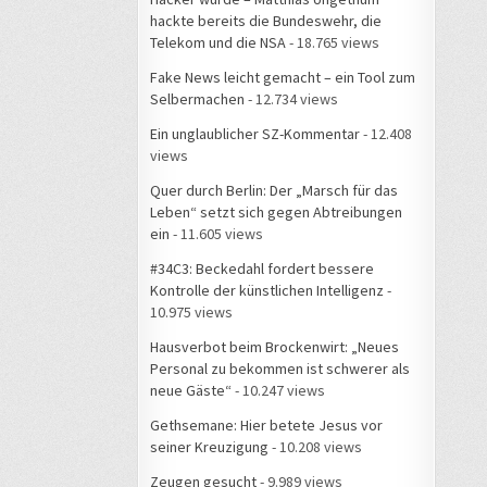
hackte bereits die Bundeswehr, die
Telekom und die NSA
- 18.765 views
Fake News leicht gemacht – ein Tool zum
Selbermachen
- 12.734 views
Ein unglaublicher SZ-Kommentar
- 12.408
views
Quer durch Berlin: Der „Marsch für das
Leben“ setzt sich gegen Abtreibungen
ein
- 11.605 views
#34C3: Beckedahl fordert bessere
Kontrolle der künstlichen Intelligenz
-
10.975 views
Hausverbot beim Brockenwirt: „Neues
Personal zu bekommen ist schwerer als
neue Gäste“
- 10.247 views
Gethsemane: Hier betete Jesus vor
seiner Kreuzigung
- 10.208 views
Zeugen gesucht
- 9.989 views