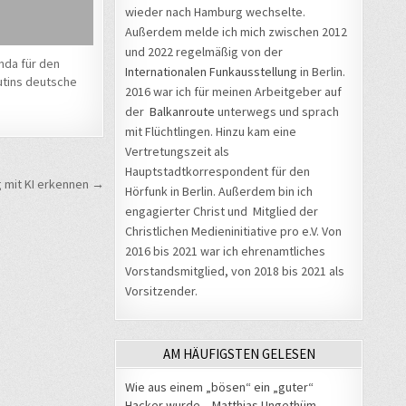
wieder nach Hamburg wechselte.
Außerdem melde ich mich zwischen 2012
und 2022 regelmäßig von der
da für den
Internationalen Funkausstellung
in Berlin.
utins deutsche
2016 war ich für meinen Arbeitgeber auf
der
Balkanroute
unterwegs und sprach
mit Flüchtlingen. Hinzu kam eine
Vertretungszeit als
Hauptstadtkorrespondent für den
 mit KI erkennen →
Hörfunk in Berlin. Außerdem bin ich
engagierter Christ und Mitglied der
Christlichen Medieninitiative pro e.V. Von
2016 bis 2021 war ich ehrenamtliches
Vorstandsmitglied, von 2018 bis 2021 als
Vorsitzender.
AM HÄUFIGSTEN GELESEN
Wie aus einem „bösen“ ein „guter“
Hacker wurde – Matthias Ungethüm