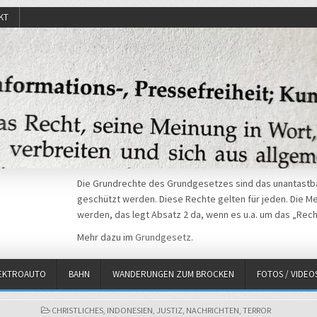
KT
Die Grundrechte des Grundgesetzes sind das unantastba
geschützt werden. Diese Rechte gelten für jeden. Die Mei
werden, das legt Absatz 2 da, wenn es u.a. um das „Rech
Mehr dazu im
Grundgesetz
.
EKTROAUTO
BAHN
WANDERUNGEN ZUM BROCKEN
FOTOS / VIDEO
POSTED
CHRISTLICHES
,
INDONESIEN
,
JUSTIZ
,
NACHRICHTEN
,
TERROR