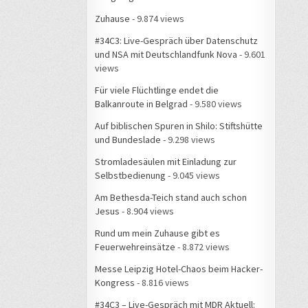
Zuhause
- 9.874 views
#34C3: Live-Gespräch über Datenschutz
und NSA mit Deutschlandfunk Nova
- 9.601
views
Für viele Flüchtlinge endet die
Balkanroute in Belgrad
- 9.580 views
Auf biblischen Spuren in Shilo: Stiftshütte
und Bundeslade
- 9.298 views
Stromladesäulen mit Einladung zur
Selbstbedienung
- 9.045 views
Am Bethesda-Teich stand auch schon
Jesus
- 8.904 views
Rund um mein Zuhause gibt es
Feuerwehreinsätze
- 8.872 views
Messe Leipzig Hotel-Chaos beim Hacker-
Kongress
- 8.816 views
#34C3 – Live-Gespräch mit MDR Aktuell: