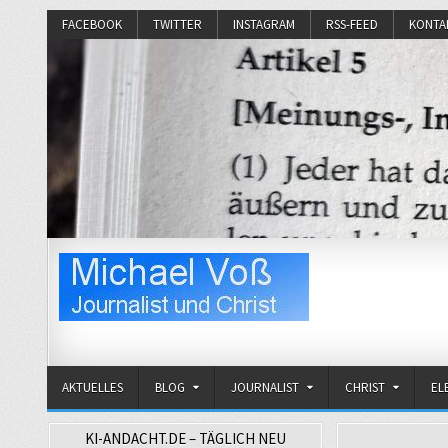
FACEBOOK
TWITTER
INSTAGRAM
RSS-FEED
KONTA
Michael Voß
Journalist und Christ
AKTUELLES
BLOG
JOURNALIST
CHRIST
EL
KI-ANDACHT.DE – TÄGLICH NEU