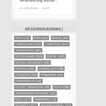
KATEGORIEN (AUSWAHL)
AUTO
(221)
BAHN
(455)
BERLIN
(280)
CHRISTLICHES
(532)
COMPUTER
(2017)
DATENSCHUTZ
(805)
DEUTSCHLAND
(1899)
DIGITAL
(3418)
DIGITALE SICHERHEIT
(845)
EUROPA
(1650)
EVANGELISCH
(244)
FACEBOOK
(245)
FERNSEHEN
(253)
FERNVERKEHR
(242)
FLUCHT / MIGRATION
(239)
FOTOS
(380)
GEHEIMDIENST/SPIONAGE
(227)
HALLE
(317)
HARDWARE
(721)
INTERNET
(2671)
INTERNETHANDEL
(413)