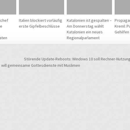
tchef
Italien blockiert vorläufig
Katalonien ist gespalten –
Propagan
re
erste Gipfelbeschlüsse
Am Donnerstag wählt
Kreml: P
Katalonien ein neues
Gehilfen
aten
Regionalparlament
navigation
Störende Update-Reboots: Windows 10 soll Rechner-Nutzung
 will gemeinsame Gottesdienste mit Muslimen