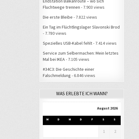
Endstation Balkanroute – wo sich
Fluchtwege trennen
- 7.903 views
Die erste Bleibe
- 7.822 views
Ein Tag im Flüchtlingslager Slavonski Brod
- 7.780 views
Spezielles USB-Kabel fehlt
- 7.414 views
Service zum Selbermachen: Mein letztes
Mal bei IKEA
- 7.105 views
#34C3: Die Geschichte einer
Falschmeldung
- 6.846 views
WAS ERLEBTE ICH WANN?
August 2026
M
D
M
D
F
S
S
1
2