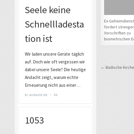
Ex-Geheimdiens
fordert strenge
Vorschriften zu
biometrischen D
Beitrags
← Badische Kirche