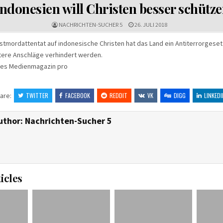
IN
Indonesien will Christen besser schütz
NACHRICHTEN-SUCHER 5
26. JULI 2018
tmordattentat auf indonesische Christen hat das Land ein Antiterrorgese
tere Anschläge verhindert werden.
ches Medienmagazin pro
are:
TWITTER
FACEBOOK
REDDIT
VK
DIGG
LINKEDI
uthor:
Nachrichten-Sucher 5
icles