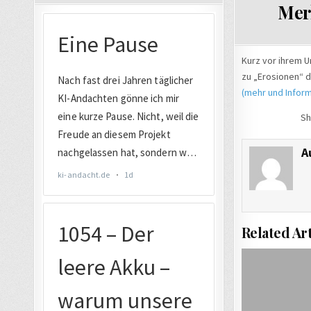
Merk
Kurz vor ihrem U
zu „Erosionen“ d
(mehr und Inform
Sh
A
Related Art