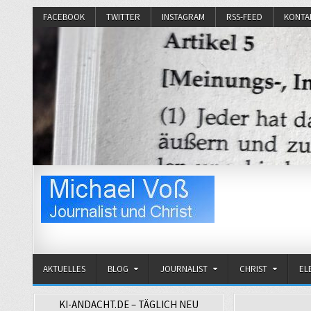
FACEBOOK
TWITTER
INSTAGRAM
RSS-FEED
KONTA
Michael Voß
Journalist und Christ
AKTUELLES
BLOG
JOURNALIST
CHRIST
EL
KI-ANDACHT.DE – TÄGLICH NEU