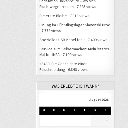
Endstation Balkanroute – wo sich
Fluchtwege trennen
- 7.895 views
Die erste Bleibe
- 7.818 views
Ein Tag im Flüchtlingslager Slavonski Brod
- 7.772 views
Spezielles USB-Kabel fehlt
- 7.400 views
Service zum Selbermachen: Mein letztes
Mal bei IKEA
- 7.100 views
#34C3: Die Geschichte einer
Falschmeldung
- 6.840 views
WAS ERLEBTE ICH WANN?
August 2026
M
D
M
D
F
S
S
1
2