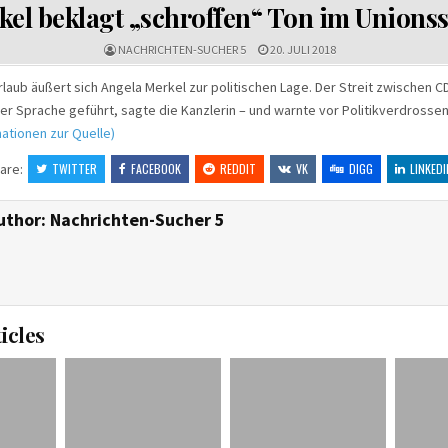
IN
el beklagt „schroffen“ Ton im Unionss
NACHRICHTEN-SUCHER 5
20. JULI 2018
rlaub äußert sich Angela Merkel zur politischen Lage. Der Streit zwischen 
er Sprache geführt, sagte die Kanzlerin – und warnte vor Politikverdrossen
ationen zur Quelle)
are:
TWITTER
FACEBOOK
REDDIT
VK
DIGG
LINKEDI
uthor:
Nachrichten-Sucher 5
icles