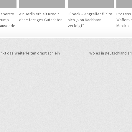
esperrte
Air Berlin erhielt Kredit
Lübeck – Angreifer fühlte
Prozess
Trump
ohne fertiges Gutachten
sich „von Nachbarn
Waffenve
ttausende
verfolgt“
Mexiko
navigation
kt das Weiterleiten drastisch ein
Wo es in Deutschland a