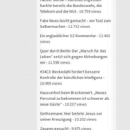
hackte bereits die Bundeswehr, die
Telekom und die NSA
- 18.759 views
Fake News leicht gemacht – ein Tool zum
Selbermachen
- 12.732 views
Ein unglaublicher SZ-Kommentar
- 12.403
views
Quer durch Berlin: Der „Marsch für das
Leben“ setzt sich gegen Abtreibungen
ein
- 11.598 views
#34C3: Beckedahl fordert bessere
Kontrolle der künstlichen Intelligenz
-
10.969 views
Hausverbot beim Brockenwirt: „Neues
Personal zu bekommen ist schwerer als
neue Gäste“
- 10.237 views
Gethsemane: Hier betete Jesus vor
seiner Kreuzigung
- 10.202 views
Zeugen gesucht
- 9.975 views