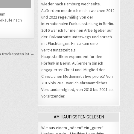
wieder nach Hamburg wechselte.
Außerdem melde ich mich zwischen 2012
 um
und 2022 regelmäßig von der
rkäufe nach
Internationalen Funkausstellung
in Berlin.
2016 war ich für meinen Arbeitgeber auf
der
Balkanroute
unterwegs und sprach
mit Flüchtlingen. Hinzu kam eine
Vertretungszeit als
m trockensten ist →
Hauptstadtkorrespondent für den
Hörfunk in Berlin. Außerdem bin ich
engagierter Christ und Mitglied der
Christlichen Medieninitiative pro e.V. Von
2016 bis 2021 war ich ehrenamtliches
Vorstandsmitglied, von 2018 bis 2021 als
Vorsitzender.
AM HÄUFIGSTEN GELESEN
Wie aus einem „bösen“ ein „guter“
Hacker wurde – Matthias Ungethüm