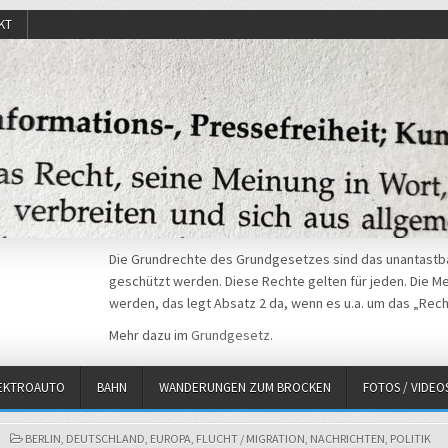
KT
Die Grundrechte des Grundgesetzes sind das unantastba
geschützt werden. Diese Rechte gelten für jeden. Die Mei
werden, das legt Absatz 2 da, wenn es u.a. um das „Rech
Mehr dazu im
Grundgesetz
.
EKTROAUTO
BAHN
WANDERUNGEN ZUM BROCKEN
FOTOS / VIDEO
POSTED
BERLIN
,
DEUTSCHLAND
,
EUROPA
,
FLUCHT / MIGRATION
,
NACHRICHTEN
,
POLITIK