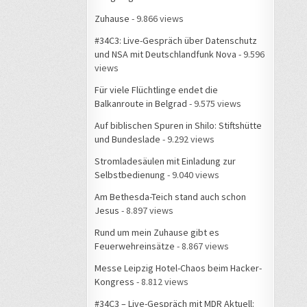
Zuhause
- 9.866 views
#34C3: Live-Gespräch über Datenschutz
und NSA mit Deutschlandfunk Nova
- 9.596
views
Für viele Flüchtlinge endet die
Balkanroute in Belgrad
- 9.575 views
Auf biblischen Spuren in Shilo: Stiftshütte
und Bundeslade
- 9.292 views
Stromladesäulen mit Einladung zur
Selbstbedienung
- 9.040 views
Am Bethesda-Teich stand auch schon
Jesus
- 8.897 views
Rund um mein Zuhause gibt es
Feuerwehreinsätze
- 8.867 views
Messe Leipzig Hotel-Chaos beim Hacker-
Kongress
- 8.812 views
#34C3 – Live-Gespräch mit MDR Aktuell: