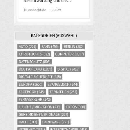
KATEGORIEN (AUSWAHL)
AUTO
(221)
BAHN
(455)
BERLIN
(280)
CHRISTLICHES
(532)
COMPUTER
(2017)
DATENSCHUTZ
(805)
DEUTSCHLAND
(1899)
DIGITAL
(3418)
DIGITALE SICHERHEIT
(845)
EUROPA
(1650)
EVANGELISCH
(244)
FACEBOOK
(245)
FERNSEHEN
(253)
FERNVERKEHR
(242)
FLUCHT / MIGRATION
(239)
FOTOS
(380)
GEHEIMDIENST/SPIONAGE
(227)
HALLE
(317)
HARDWARE
(721)
INTERNET
(2671)
INTERNETHANDEL
(413)