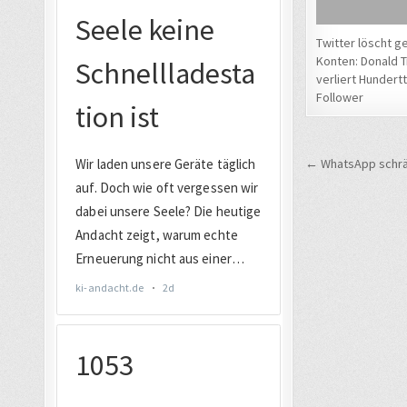
Twitter löscht g
Konten: Donald 
verliert Hunder
Follower
Beitrags
← WhatsApp schrän