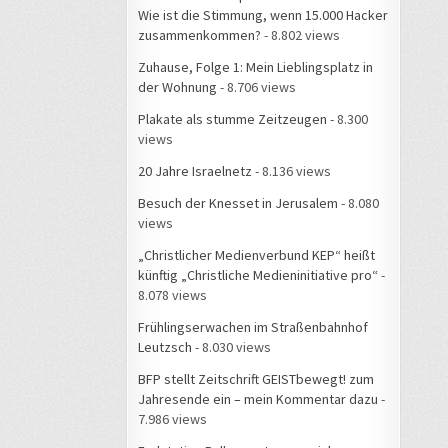
Wie ist die Stimmung, wenn 15.000 Hacker
zusammenkommen?
- 8.802 views
Zuhause, Folge 1: Mein Lieblingsplatz in
der Wohnung
- 8.706 views
Plakate als stumme Zeitzeugen
- 8.300
views
20 Jahre Israelnetz
- 8.136 views
Besuch der Knesset in Jerusalem
- 8.080
views
„Christlicher Medienverbund KEP“ heißt
künftig „Christliche Medieninitiative pro“
-
8.078 views
Frühlingserwachen im Straßenbahnhof
Leutzsch
- 8.030 views
BFP stellt Zeitschrift GEISTbewegt! zum
Jahresende ein – mein Kommentar dazu
-
7.986 views