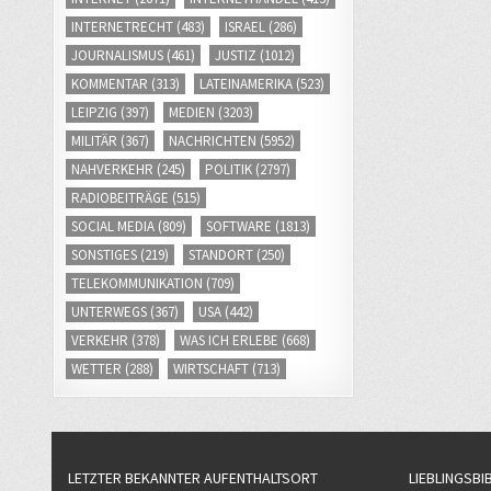
INTERNETRECHT
(483)
ISRAEL
(286)
JOURNALISMUS
(461)
JUSTIZ
(1012)
KOMMENTAR
(313)
LATEINAMERIKA
(523)
LEIPZIG
(397)
MEDIEN
(3203)
MILITÄR
(367)
NACHRICHTEN
(5952)
NAHVERKEHR
(245)
POLITIK
(2797)
RADIOBEITRÄGE
(515)
SOCIAL MEDIA
(809)
SOFTWARE
(1813)
SONSTIGES
(219)
STANDORT
(250)
TELEKOMMUNIKATION
(709)
UNTERWEGS
(367)
USA
(442)
VERKEHR
(378)
WAS ICH ERLEBE
(668)
WETTER
(288)
WIRTSCHAFT
(713)
LETZTER BEKANNTER AUFENTHALTSORT
LIEBLINGSBI