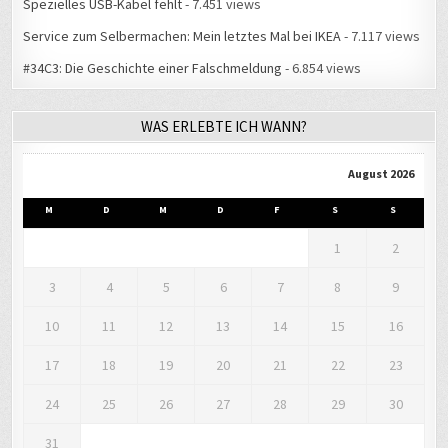
Spezielles USB-Kabel fehlt
- 7.451 views
Service zum Selbermachen: Mein letztes Mal bei IKEA
- 7.117 views
#34C3: Die Geschichte einer Falschmeldung
- 6.854 views
WAS ERLEBTE ICH WANN?
August 2026
M
D
M
D
F
S
S
1
2
3
4
5
6
7
8
9
10
11
12
13
14
15
16
17
18
19
20
21
22
23
24
25
26
27
28
29
30
31