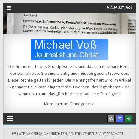
9. AUGUST 2026
Michael Voß
Journalist und Christ
Die Grundrechte des Grundgesetzes sind das unantastbare Recht
der Demokratie. Sie sind wichtig und müssen geschützt werden.
Diese Rechte gelten für jeden. Die Meinungsfreiheit wird im Artikel
5 gennannt. Sie kann eingeschränkt werden, das legt Absatz 2 da,
wenn es u.a. um das „Recht der persönliche Ehre“ geht.
Mehr dazu im
Grundgesetz
.
POSTED
LATEINAMERIKA
,
NACHRICHTEN
,
POLITIK
,
VENEZUELA
,
WIRTSCHAFT
IN