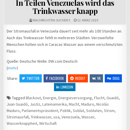
In Teilen Venezuelas wird das
Trinkwasser knapp
NACHRICHTEN-SUCHER 3
12. MÄRZ 2019
Der Stromausfall in Venezuela dauert seit mehr als 100 Stunden an.
Auch das Trinkwasser fehlt in mehreren Städten. Verzweifelte
Menschen holten sich in Caracas Wasser aus einem verschmutzten
Fluss.
Quelle: Deutsche Welle: DW.com Deutsch
(
mehr
)
Share:
TWITTER
FACEBOOK
REDDIT
VK
DIGG
LINKEDIN
Tagged
Blackout
,
Energie
,
Energieversorgung
,
Flucht
,
Guaidó
,
Juan Guaidó
,
Justiz
,
Lateinamerika
,
Macht
,
Maduro
,
Nicolás
Maduro
,
Parlamentspräsident
,
Politik
,
Soldat
,
Soldaten
,
Strom
,
Stromausfall
,
Trinkwasser
,
usa
,
Venezuela
,
Wasser
,
Wasserknappheit
,
Wirtschaft