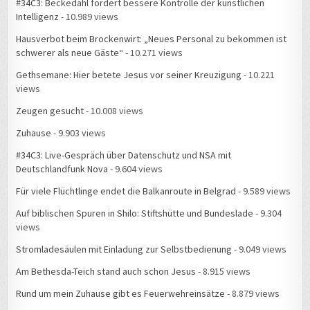
#34C3: Beckedahl fordert bessere Kontrolle der künstlichen
Intelligenz
- 10.989 views
Hausverbot beim Brockenwirt: „Neues Personal zu bekommen ist
schwerer als neue Gäste“
- 10.271 views
Gethsemane: Hier betete Jesus vor seiner Kreuzigung
- 10.221
views
Zeugen gesucht
- 10.008 views
Zuhause
- 9.903 views
#34C3: Live-Gespräch über Datenschutz und NSA mit
Deutschlandfunk Nova
- 9.604 views
Für viele Flüchtlinge endet die Balkanroute in Belgrad
- 9.589 views
Auf biblischen Spuren in Shilo: Stiftshütte und Bundeslade
- 9.304
views
Stromladesäulen mit Einladung zur Selbstbedienung
- 9.049 views
Am Bethesda-Teich stand auch schon Jesus
- 8.915 views
Rund um mein Zuhause gibt es Feuerwehreinsätze
- 8.879 views