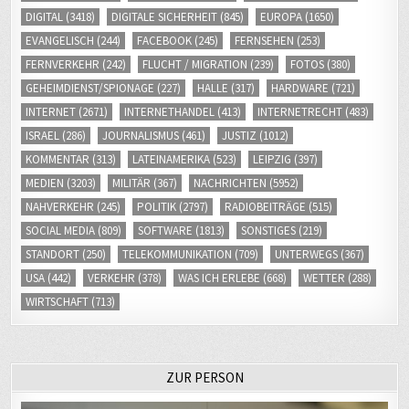
DIGITAL
(3418)
DIGITALE SICHERHEIT
(845)
EUROPA
(1650)
EVANGELISCH
(244)
FACEBOOK
(245)
FERNSEHEN
(253)
FERNVERKEHR
(242)
FLUCHT / MIGRATION
(239)
FOTOS
(380)
GEHEIMDIENST/SPIONAGE
(227)
HALLE
(317)
HARDWARE
(721)
INTERNET
(2671)
INTERNETHANDEL
(413)
INTERNETRECHT
(483)
ISRAEL
(286)
JOURNALISMUS
(461)
JUSTIZ
(1012)
KOMMENTAR
(313)
LATEINAMERIKA
(523)
LEIPZIG
(397)
MEDIEN
(3203)
MILITÄR
(367)
NACHRICHTEN
(5952)
NAHVERKEHR
(245)
POLITIK
(2797)
RADIOBEITRÄGE
(515)
SOCIAL MEDIA
(809)
SOFTWARE
(1813)
SONSTIGES
(219)
STANDORT
(250)
TELEKOMMUNIKATION
(709)
UNTERWEGS
(367)
USA
(442)
VERKEHR
(378)
WAS ICH ERLEBE
(668)
WETTER
(288)
WIRTSCHAFT
(713)
ZUR PERSON