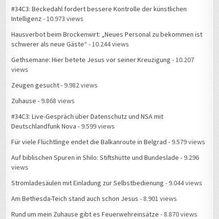
#34C3: Beckedahl fordert bessere Kontrolle der künstlichen
Intelligenz
- 10.973 views
Hausverbot beim Brockenwirt: „Neues Personal zu bekommen ist
schwerer als neue Gäste“
- 10.244 views
Gethsemane: Hier betete Jesus vor seiner Kreuzigung
- 10.207
views
Zeugen gesucht
- 9.982 views
Zuhause
- 9.868 views
#34C3: Live-Gespräch über Datenschutz und NSA mit
Deutschlandfunk Nova
- 9.599 views
Für viele Flüchtlinge endet die Balkanroute in Belgrad
- 9.579 views
Auf biblischen Spuren in Shilo: Stiftshütte und Bundeslade
- 9.296
views
Stromladesäulen mit Einladung zur Selbstbedienung
- 9.044 views
Am Bethesda-Teich stand auch schon Jesus
- 8.901 views
Rund um mein Zuhause gibt es Feuerwehreinsätze
- 8.870 views