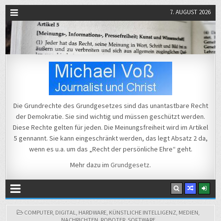
7. AUGUST 2026
Michael Voß
Journalist und Christ
Die Grundrechte des Grundgesetzes sind das unantastbare Recht
der Demokratie. Sie sind wichtig und müssen geschützt werden.
Diese Rechte gelten für jeden. Die Meinungsfreiheit wird im Artikel
5 gennannt. Sie kann eingeschränkt werden, das legt Absatz 2 da,
wenn es u.a. um das „Recht der persönliche Ehre“ geht.
Mehr dazu im
Grundgesetz
.
POSTED
COMPUTER
,
DIGITAL
,
HARDWARE
,
KÜNSTLICHE INTELLIGENZ
,
MEDIEN
,
IN
NACHRICHTEN
,
ROBOTER
,
SOFTWARE