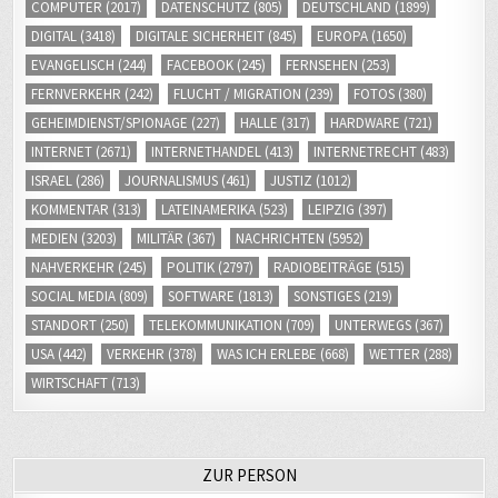
COMPUTER
(2017)
DATENSCHUTZ
(805)
DEUTSCHLAND
(1899)
DIGITAL
(3418)
DIGITALE SICHERHEIT
(845)
EUROPA
(1650)
EVANGELISCH
(244)
FACEBOOK
(245)
FERNSEHEN
(253)
FERNVERKEHR
(242)
FLUCHT / MIGRATION
(239)
FOTOS
(380)
GEHEIMDIENST/SPIONAGE
(227)
HALLE
(317)
HARDWARE
(721)
INTERNET
(2671)
INTERNETHANDEL
(413)
INTERNETRECHT
(483)
ISRAEL
(286)
JOURNALISMUS
(461)
JUSTIZ
(1012)
KOMMENTAR
(313)
LATEINAMERIKA
(523)
LEIPZIG
(397)
MEDIEN
(3203)
MILITÄR
(367)
NACHRICHTEN
(5952)
NAHVERKEHR
(245)
POLITIK
(2797)
RADIOBEITRÄGE
(515)
SOCIAL MEDIA
(809)
SOFTWARE
(1813)
SONSTIGES
(219)
STANDORT
(250)
TELEKOMMUNIKATION
(709)
UNTERWEGS
(367)
USA
(442)
VERKEHR
(378)
WAS ICH ERLEBE
(668)
WETTER
(288)
WIRTSCHAFT
(713)
ZUR PERSON