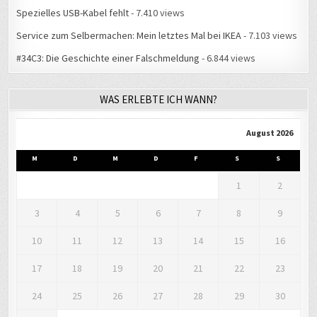
Spezielles USB-Kabel fehlt
- 7.410 views
Service zum Selbermachen: Mein letztes Mal bei IKEA
- 7.103 views
#34C3: Die Geschichte einer Falschmeldung
- 6.844 views
WAS ERLEBTE ICH WANN?
August 2026
M
D
M
D
F
S
S
1
2
3
4
5
6
7
8
9
10
11
12
13
14
15
16
17
18
19
20
21
22
23
24
25
26
27
28
29
30