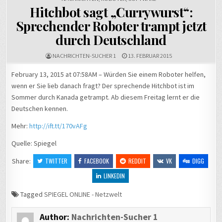
Hitchbot sagt „Currywurst“:
Sprechender Roboter trampt jetzt
durch Deutschland
NACHRICHTEN-SUCHER 1
13. FEBRUAR 2015
February 13, 2015 at 07:58AM – Würden Sie einem Roboter helfen,
wenn er Sie lieb danach fragt? Der sprechende Hitchbot ist im
Sommer durch Kanada getrampt. Ab diesem Freitag lernt er die
Deutschen kennen.
Mehr:
http://ift.tt/170vAFg
Quelle: Spiegel
Share:
TWITTER
FACEBOOK
REDDIT
VK
DIGG
LINKEDIN
Tagged
SPIEGEL ONLINE - Netzwelt
Author:
Nachrichten-Sucher 1