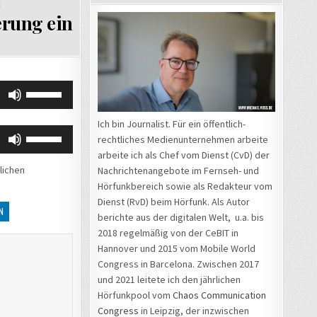
E
erung ein
Pfeiltasten
Hoch/Runter
benutzen,
Ich bin Journalist. Für ein öffentlich-
Pfeiltasten
um
rechtliches Medienunternehmen arbeite
Hoch/Runter
die
arbeite ich als Chef vom Dienst (CvD) der
benutzen,
lichen
Lautstärke
Nachrichtenangebote im Fernseh- und
um
zu
Hörfunkbereich sowie als Redakteur vom
die
Dienst (RvD) beim Hörfunk. Als Autor
regeln.
N
Lautstärke
berichte aus der digitalen Welt, u.a. bis
zu
2018 regelmäßig von der CeBIT in
regeln.
Hannover und 2015 vom Mobile World
Congress in Barcelona. Zwischen 2017
und 2021 leitete ich den jährlichen
Hörfunkpool vom
Chaos Communication
Congress
in Leipzig, der inzwischen