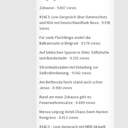
Zuhause
- 9.867 views
#34C3: Live-Gespräch über Datenschutz
und NSA mit Deutschlandfunk Nova
- 9.598
views
Für viele Flüchtlinge endet die
Balkanroute in Belgrad
- 9.576 views
Auf biblischen Spuren in Shilo: Stiftshütte
und Bundeslade
- 9.292 views
Stromladesäulen mit Einladung zur
Selbstbedienung
- 9.042 views
Am Bethesda-Teich stand auch schon
Jesus
- 8.900 views
Rund um mein Zuhause gibt es
Feuerwehreinsätze
- 8.869 views
Messe Leipzig Hotel-Chaos beim Hacker-
Kongress
- 8.813 views
#34C3 – Live-Gespräch mit MDR Aktuell: