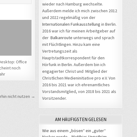
wieder nach Hamburg wechselte.
Außerdem melde ich mich zwischen 2012
und 2022 regelmäßig von der
Internationalen Funkausstellung
in Berlin.
2016 war ich für meinen Arbeitgeber auf
der
Balkanroute
unterwegs und sprach
mit Flüchtlingen. Hinzu kam eine
Vertretungszeit als
Hauptstadtkorrespondent für den
Desktop: Office
Hörfunk in Berlin. Außerdem bin ich
cheint noch
engagierter Christ und Mitglied der
ahr
Christlichen Medieninitiative pro e.V. Von
2016 bis 2021 war ich ehrenamtliches
Vorstandsmitglied, von 2018 bis 2021 als
rhin nicht nutzen →
Vorsitzender.
AM HÄUFIGSTEN GELESEN
Wie aus einem „bösen“ ein „guter“
Hacker wurde – Matthias Ungethüm