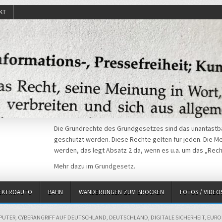
KT
Die Grundrechte des Grundgesetzes sind das unantastba
geschützt werden. Diese Rechte gelten für jeden. Die Mei
werden, das legt Absatz 2 da, wenn es u.a. um das „Rech
Mehr dazu im
Grundgesetz
.
EKTROAUTO
BAHN
WANDERUNGEN ZUM BROCKEN
FOTOS / VIDEO
PUTER
,
CYBERANGRIFF AUF DEUTSCHLAND
,
DEUTSCHLAND
,
DIGITALE SICHERHEIT
,
EURO