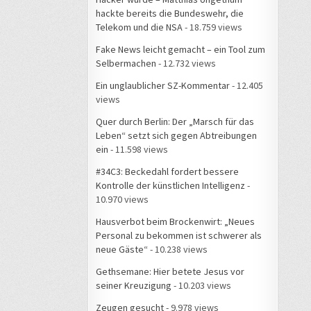
hackte bereits die Bundeswehr, die
Telekom und die NSA
- 18.759 views
Fake News leicht gemacht – ein Tool zum
Selbermachen
- 12.732 views
Ein unglaublicher SZ-Kommentar
- 12.405
views
Quer durch Berlin: Der „Marsch für das
Leben“ setzt sich gegen Abtreibungen
ein
- 11.598 views
#34C3: Beckedahl fordert bessere
Kontrolle der künstlichen Intelligenz
-
10.970 views
Hausverbot beim Brockenwirt: „Neues
Personal zu bekommen ist schwerer als
neue Gäste“
- 10.238 views
Gethsemane: Hier betete Jesus vor
seiner Kreuzigung
- 10.203 views
Zeugen gesucht
- 9.978 views