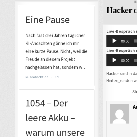
IN
I
Hacker d
Live-Bespräch 
Audio-
00:00
Player
Live-Bespräch 
Audio-
00:00
Player
Hacker sind in d
Hintergründen wa
Sh
A