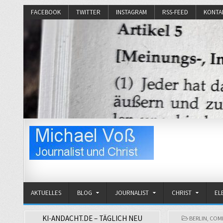
FACEBOOK
TWITTER
INSTAGRAM
RSS-FEED
KONTA
Michael Voß
Journalist und Christ
AKTUELLES
BLOG
JOURNALIST
CHRIST
EL
KI-ANDACHT.DE – TÄGLICH NEU
POSTED
BERLIN
,
COM