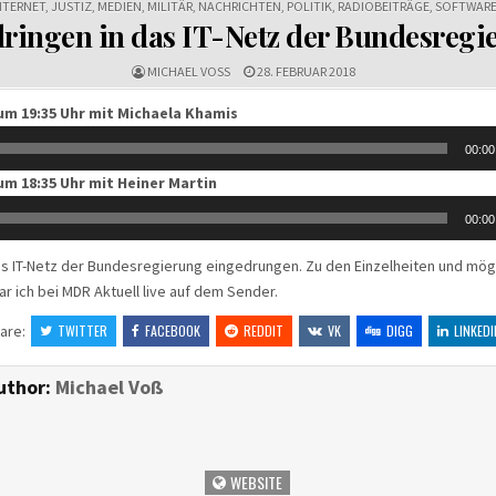
NTERNET
,
JUSTIZ
,
MEDIEN
,
MILITÄR
,
NACHRICHTEN
,
POLITIK
,
RADIOBEITRÄGE
,
SOFTWAR
ringen in das IT-Netz der Bundesregi
MICHAEL VOSS
28. FEBRUAR 2018
um 19:35 Uhr mit Michaela Khamis
00:00
um 18:35 Uhr mit Heiner Martin
00:00
as IT-Netz der Bundesregierung eingedrungen. Zu den Einzelheiten und mög
r ich bei MDR Aktuell live auf dem Sender.
are:
TWITTER
FACEBOOK
REDDIT
VK
DIGG
LINKEDI
uthor:
Michael Voß
WEBSITE