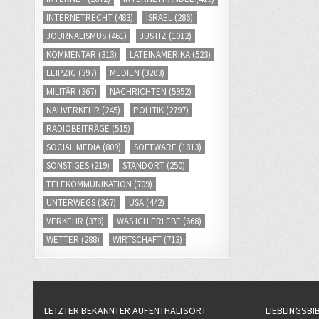
INTERNETRECHT
(483)
ISRAEL
(286)
JOURNALISMUS
(461)
JUSTIZ
(1012)
KOMMENTAR
(313)
LATEINAMERIKA
(523)
LEIPZIG
(397)
MEDIEN
(3203)
MILITÄR
(367)
NACHRICHTEN
(5952)
NAHVERKEHR
(245)
POLITIK
(2797)
RADIOBEITRÄGE
(515)
SOCIAL MEDIA
(809)
SOFTWARE
(1813)
SONSTIGES
(219)
STANDORT
(250)
TELEKOMMUNIKATION
(709)
UNTERWEGS
(367)
USA
(442)
VERKEHR
(378)
WAS ICH ERLEBE
(668)
WETTER
(288)
WIRTSCHAFT
(713)
LETZTER BEKANNTER AUFENTHALTSORT
LIEBLINGSBI