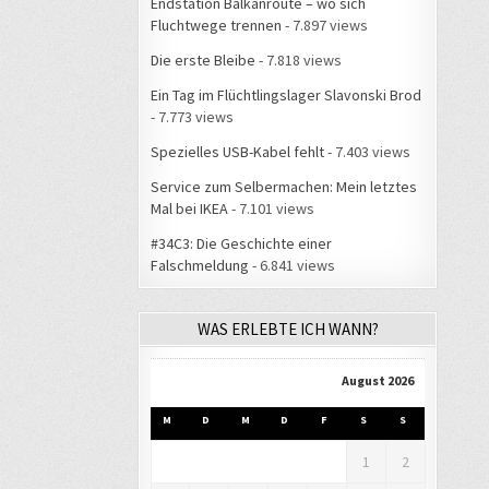
Endstation Balkanroute – wo sich
Fluchtwege trennen
- 7.897 views
Die erste Bleibe
- 7.818 views
Ein Tag im Flüchtlingslager Slavonski Brod
- 7.773 views
Spezielles USB-Kabel fehlt
- 7.403 views
Service zum Selbermachen: Mein letztes
Mal bei IKEA
- 7.101 views
#34C3: Die Geschichte einer
Falschmeldung
- 6.841 views
WAS ERLEBTE ICH WANN?
August 2026
M
D
M
D
F
S
S
1
2