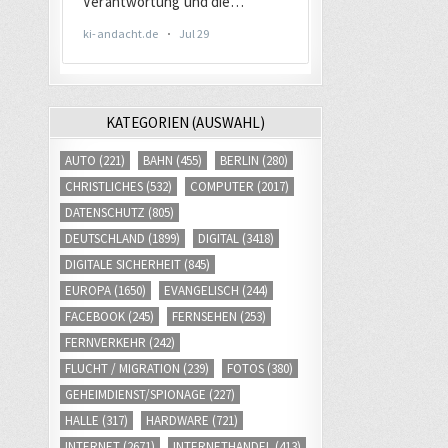
KATEGORIEN (AUSWAHL)
AUTO
(221)
BAHN
(455)
BERLIN
(280)
CHRISTLICHES
(532)
COMPUTER
(2017)
DATENSCHUTZ
(805)
DEUTSCHLAND
(1899)
DIGITAL
(3418)
DIGITALE SICHERHEIT
(845)
EUROPA
(1650)
EVANGELISCH
(244)
FACEBOOK
(245)
FERNSEHEN
(253)
FERNVERKEHR
(242)
FLUCHT / MIGRATION
(239)
FOTOS
(380)
GEHEIMDIENST/SPIONAGE
(227)
HALLE
(317)
HARDWARE
(721)
INTERNET
(2671)
INTERNETHANDEL
(413)