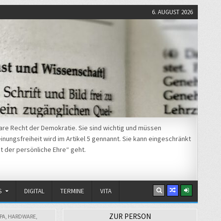
6. AUGUST 2026
re Recht der Demokratie. Sie sind wichtig und müssen
nungsfreiheit wird im Artikel 5 gennannt. Sie kann eingeschränkt
t der persönliche Ehre“ geht.
S
DIGITAL
TERMINE
VITA
ZUR PERSON
PA
,
HARDWARE
,