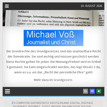
10. AUGUST 2026
Michael Voß
Journalist und Christ
Die Grundrechte des Grundgesetzes sind das unantastbare Recht
der Demokratie. Sie sind wichtig und müssen geschützt werden.
Diese Rechte gelten für jeden. Die Meinungsfreiheit wird im Artikel
5 gennannt. Sie kann eingeschränkt werden, das legt Absatz 2 da,
wenn es u.a. um das „Recht der persönliche Ehre“ geht.
Mehr dazu im
Grundgesetz
.
POSTED
COMPUTER
,
DATENSCHUTZ
,
DEUTSCHLAND
,
DIGITAL
,
DIGITALE
IN
SICHERHEIT
,
INTERNET
,
JUSTIZ
,
MEDIEN
,
NACHRICHTEN
,
POLITIK
,