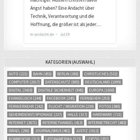
KATEGORIEN (AUSWAHL)
AUTO
(221)
BAHN
(455)
BERLIN
(280)
CHRISTLICHES
(532)
COMPUTER
(2017)
DATENSCHUTZ
(805)
DEUTSCHLAND
(1899)
DIGITAL
(3418)
DIGITALE SICHERHEIT
(845)
EUROPA
(1650)
EVANGELISCH
(244)
FACEBOOK
(245)
FERNSEHEN
(253)
FERNVERKEHR
(242)
FLUCHT / MIGRATION
(239)
FOTOS
(380)
GEHEIMDIENST/SPIONAGE
(227)
HALLE
(317)
HARDWARE
(721)
INTERNET
(2671)
INTERNETHANDEL
(413)
INTERNETRECHT
(483)
ISRAEL
(286)
JOURNALISMUS
(461)
JUSTIZ
(1012)
KOMMENTAR
(313)
LATEINAMERIKA
(523)
LEIPZIG
(397)