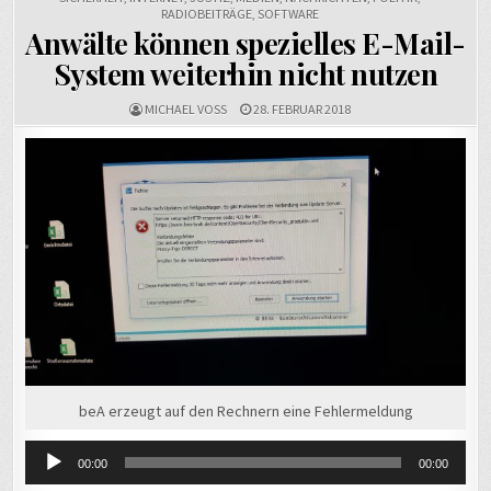
RADIOBEITRÄGE
,
SOFTWARE
Anwälte können spezielles E-Mail-
System weiterhin nicht nutzen
MICHAEL VOSS
28. FEBRUAR 2018
Au
Pl
beA erzeugt auf den Rechnern eine Fehlermeldung
00:00
00:00