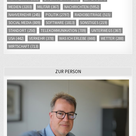
MEDIEN
(3203)
MILITÄR
(367)
NACHRICHTEN
(5952)
NAHVERKEHR
(245)
POLITIK
(2797)
RADIOBEITRÄGE
(515)
SOCIAL MEDIA
(809)
SOFTWARE
(1813)
SONSTIGES
(219)
STANDORT
(250)
TELEKOMMUNIKATION
(709)
UNTERWEGS
(367)
USA
(442)
VERKEHR
(378)
WAS ICH ERLEBE
(668)
WETTER
(288)
WIRTSCHAFT
(713)
ZUR PERSON