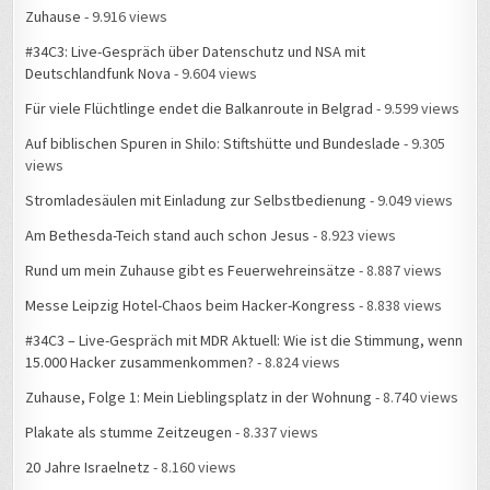
Zuhause
- 9.916 views
#34C3: Live-Gespräch über Datenschutz und NSA mit
Deutschlandfunk Nova
- 9.604 views
Für viele Flüchtlinge endet die Balkanroute in Belgrad
- 9.599 views
Auf biblischen Spuren in Shilo: Stiftshütte und Bundeslade
- 9.305
views
Stromladesäulen mit Einladung zur Selbstbedienung
- 9.049 views
Am Bethesda-Teich stand auch schon Jesus
- 8.923 views
Rund um mein Zuhause gibt es Feuerwehreinsätze
- 8.887 views
Messe Leipzig Hotel-Chaos beim Hacker-Kongress
- 8.838 views
#34C3 – Live-Gespräch mit MDR Aktuell: Wie ist die Stimmung, wenn
15.000 Hacker zusammenkommen?
- 8.824 views
Zuhause, Folge 1: Mein Lieblingsplatz in der Wohnung
- 8.740 views
Plakate als stumme Zeitzeugen
- 8.337 views
20 Jahre Israelnetz
- 8.160 views