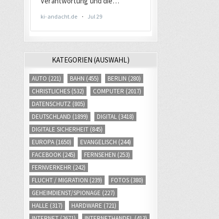
KATEGORIEN (AUSWAHL)
AUTO
(221)
BAHN
(455)
BERLIN
(280)
CHRISTLICHES
(532)
COMPUTER
(2017)
DATENSCHUTZ
(805)
DEUTSCHLAND
(1899)
DIGITAL
(3418)
DIGITALE SICHERHEIT
(845)
EUROPA
(1650)
EVANGELISCH
(244)
FACEBOOK
(245)
FERNSEHEN
(253)
FERNVERKEHR
(242)
FLUCHT / MIGRATION
(239)
FOTOS
(380)
GEHEIMDIENST/SPIONAGE
(227)
HALLE
(317)
HARDWARE
(721)
INTERNET
(2671)
INTERNETHANDEL
(413)