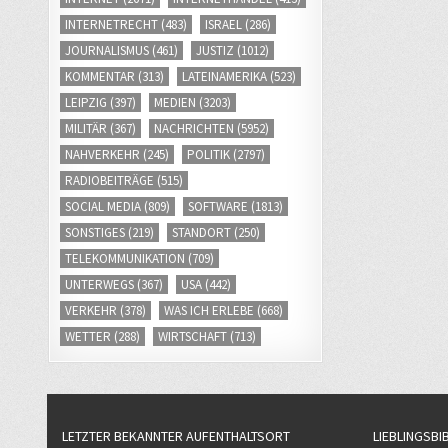
INTERNETRECHT
(483)
ISRAEL
(286)
JOURNALISMUS
(461)
JUSTIZ
(1012)
KOMMENTAR
(313)
LATEINAMERIKA
(523)
LEIPZIG
(397)
MEDIEN
(3203)
MILITÄR
(367)
NACHRICHTEN
(5952)
NAHVERKEHR
(245)
POLITIK
(2797)
RADIOBEITRÄGE
(515)
SOCIAL MEDIA
(809)
SOFTWARE
(1813)
SONSTIGES
(219)
STANDORT
(250)
TELEKOMMUNIKATION
(709)
UNTERWEGS
(367)
USA
(442)
VERKEHR
(378)
WAS ICH ERLEBE
(668)
WETTER
(288)
WIRTSCHAFT
(713)
LETZTER BEKANNTER AUFENTHALTSORT
LIEBLINGSBI