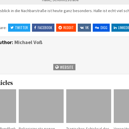
sblick in die Nachbarstraße ist heute ganz besonders. Halle ist echt viel sc
are:
TWITTER
FACEBOOK
REDDIT
VK
DIGG
LINKEDI
uthor:
Michael Voß
WEBSITE
icles
 Rundfunk
Polizeieinsatz gegen
Tragisches Schicksal des
Verspätu