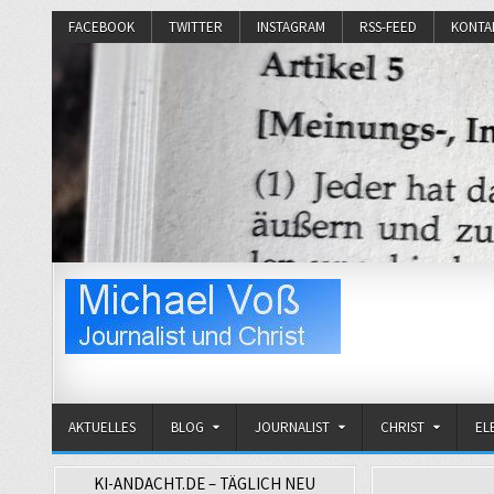
FACEBOOK
TWITTER
INSTAGRAM
RSS-FEED
KONTA
Michael Voß
Journalist und Christ
AKTUELLES
BLOG
JOURNALIST
CHRIST
EL
KI-ANDACHT.DE – TÄGLICH NEU