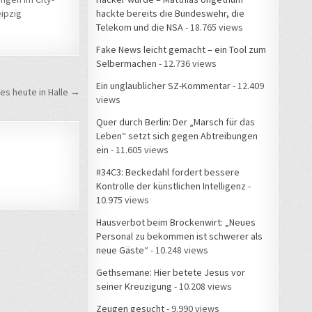
hackte bereits die Bundeswehr, die
eipzig
Telekom und die NSA
- 18.765 views
Fake News leicht gemacht – ein Tool zum
Selbermachen
- 12.736 views
Ein unglaublicher SZ-Kommentar
- 12.409
es heute in Halle →
views
Quer durch Berlin: Der „Marsch für das
Leben“ setzt sich gegen Abtreibungen
ein
- 11.605 views
#34C3: Beckedahl fordert bessere
Kontrolle der künstlichen Intelligenz
-
10.975 views
Hausverbot beim Brockenwirt: „Neues
Personal zu bekommen ist schwerer als
neue Gäste“
- 10.248 views
Gethsemane: Hier betete Jesus vor
seiner Kreuzigung
- 10.208 views
Zeugen gesucht
- 9.990 views