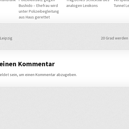
Bushido – Ehefrau wird
analogen Lexikons
Tunnel L
unter Polizeibegleitung
aus Haus gerettet
navigation
Leipzig
20 Grad werden 
 einen Kommentar
eldet
sein, um einen Kommentar abzugeben.