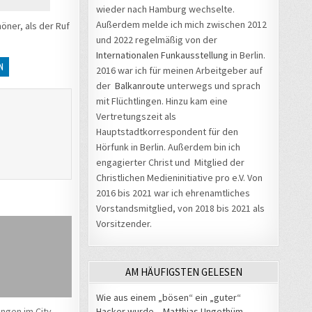
wieder nach Hamburg wechselte.
Außerdem melde ich mich zwischen 2012
höner, als der Ruf
und 2022 regelmäßig von der
Internationalen Funkausstellung
in Berlin.
N
2016 war ich für meinen Arbeitgeber auf
der
Balkanroute
unterwegs und sprach
mit Flüchtlingen. Hinzu kam eine
Vertretungszeit als
Hauptstadtkorrespondent für den
Hörfunk in Berlin. Außerdem bin ich
engagierter Christ und Mitglied der
Christlichen Medieninitiative pro e.V. Von
2016 bis 2021 war ich ehrenamtliches
Vorstandsmitglied, von 2018 bis 2021 als
Vorsitzender.
AM HÄUFIGSTEN GELESEN
Wie aus einem „bösen“ ein „guter“
Hacker wurde – Matthias Ungethüm
ngen im City-