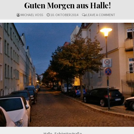
IN
Guten Morgen aus Halle!
ON
MICHAEL VOSS
10. OKTOBER 2014
LEAVE A COMMENT
GUTEN
MORGEN
AUS
HALLE!
Halle, Schönitzstraße