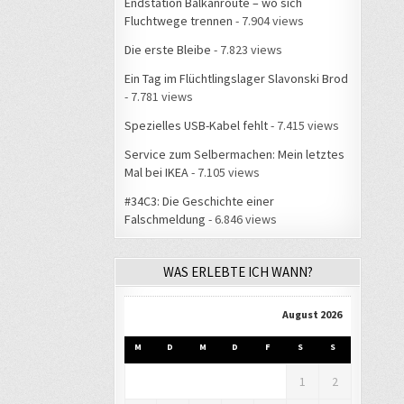
Endstation Balkanroute – wo sich
Fluchtwege trennen
- 7.904 views
Die erste Bleibe
- 7.823 views
Ein Tag im Flüchtlingslager Slavonski Brod
- 7.781 views
Spezielles USB-Kabel fehlt
- 7.415 views
Service zum Selbermachen: Mein letztes
Mal bei IKEA
- 7.105 views
#34C3: Die Geschichte einer
Falschmeldung
- 6.846 views
WAS ERLEBTE ICH WANN?
August 2026
M
D
M
D
F
S
S
1
2