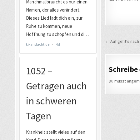
Beitrags
← Auf geht’s nach 
Schreibe
Du musst
angem