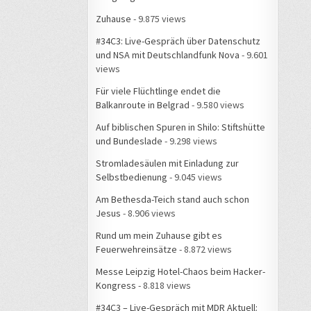
Zuhause
- 9.875 views
#34C3: Live-Gespräch über Datenschutz
und NSA mit Deutschlandfunk Nova
- 9.601
views
Für viele Flüchtlinge endet die
Balkanroute in Belgrad
- 9.580 views
Auf biblischen Spuren in Shilo: Stiftshütte
und Bundeslade
- 9.298 views
Stromladesäulen mit Einladung zur
Selbstbedienung
- 9.045 views
Am Bethesda-Teich stand auch schon
Jesus
- 8.906 views
Rund um mein Zuhause gibt es
Feuerwehreinsätze
- 8.872 views
Messe Leipzig Hotel-Chaos beim Hacker-
Kongress
- 8.818 views
#34C3 – Live-Gespräch mit MDR Aktuell: