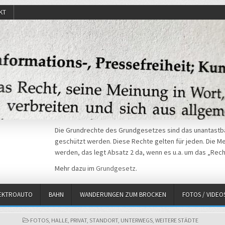
KT
Die Grundrechte des Grundgesetzes sind das unantastba
geschützt werden. Diese Rechte gelten für jeden. Die Mei
werden, das legt Absatz 2 da, wenn es u.a. um das „Rech
Mehr dazu im
Grundgesetz
.
EKTROAUTO
BAHN
WANDERUNGEN ZUM BROCKEN
FOTOS / VIDEO
POSTED
FOTOS
,
HALLE
,
PRIVAT
,
STANDORT
,
UNTERWEGS
,
WEITERE STÄDTE