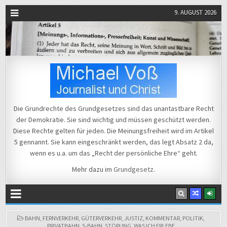
9. AUGUST 2026
Michael Voß
Journalist und Christ
Die Grundrechte des Grundgesetzes sind das unantastbare Recht
der Demokratie. Sie sind wichtig und müssen geschützt werden.
Diese Rechte gelten für jeden. Die Meinungsfreiheit wird im Artikel
5 gennannt. Sie kann eingeschränkt werden, das legt Absatz 2 da,
wenn es u.a. um das „Recht der persönliche Ehre“ geht.
Mehr dazu im
Grundgesetz
.
POSTED
BAHN
,
FERNVERKEHR
,
GÜTERVERKEHR
,
JUSTIZ
,
KOMMENTAR
,
POLITIK
,
IN
PRIVATBAHN
,
S-BAHN
,
STÖRUNG
,
WAS ICH ERLEBE