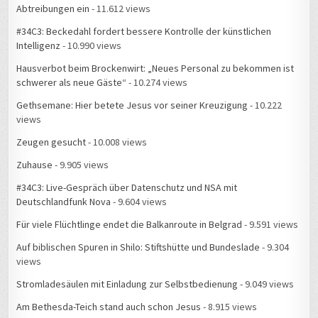
Abtreibungen ein
- 11.612 views
#34C3: Beckedahl fordert bessere Kontrolle der künstlichen
Intelligenz
- 10.990 views
Hausverbot beim Brockenwirt: „Neues Personal zu bekommen ist
schwerer als neue Gäste“
- 10.274 views
Gethsemane: Hier betete Jesus vor seiner Kreuzigung
- 10.222
views
Zeugen gesucht
- 10.008 views
Zuhause
- 9.905 views
#34C3: Live-Gespräch über Datenschutz und NSA mit
Deutschlandfunk Nova
- 9.604 views
Für viele Flüchtlinge endet die Balkanroute in Belgrad
- 9.591 views
Auf biblischen Spuren in Shilo: Stiftshütte und Bundeslade
- 9.304
views
Stromladesäulen mit Einladung zur Selbstbedienung
- 9.049 views
Am Bethesda-Teich stand auch schon Jesus
- 8.915 views