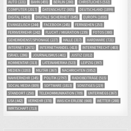
AUTO
(221)
BAHN
(455)
BERLIN
(280)
CHRISTLICHES
(532)
COMPUTER
(2017)
DATENSCHUTZ
(805)
DEUTSCHLAND
(1899)
DIGITAL
(3418)
DIGITALE SICHERHEIT
(845)
EUROPA
(1650)
EVANGELISCH
(244)
FACEBOOK
(245)
FERNSEHEN
(253)
FERNVERKEHR
(242)
FLUCHT / MIGRATION
(239)
FOTOS
(380)
GEHEIMDIENST/SPIONAGE
(227)
HALLE
(317)
HARDWARE
(721)
INTERNET
(2671)
INTERNETHANDEL
(413)
INTERNETRECHT
(483)
ISRAEL
(286)
JOURNALISMUS
(461)
JUSTIZ
(1012)
KOMMENTAR
(313)
LATEINAMERIKA
(523)
LEIPZIG
(397)
MEDIEN
(3203)
MILITÄR
(367)
NACHRICHTEN
(5952)
NAHVERKEHR
(245)
POLITIK
(2797)
RADIOBEITRÄGE
(515)
SOCIAL MEDIA
(809)
SOFTWARE
(1813)
SONSTIGES
(219)
STANDORT
(250)
TELEKOMMUNIKATION
(709)
UNTERWEGS
(367)
USA
(442)
VERKEHR
(378)
WAS ICH ERLEBE
(668)
WETTER
(288)
WIRTSCHAFT
(713)