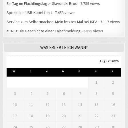
Ein Tag im Flüchtlingslager Slavonski Brod
- 7.789 views
Spezielles USB-Kabel fehlt
- 7.453 views
Service zum Selbermachen: Mein letztes Mal bei IKEA
- 7.117 views
#34C3: Die Geschichte einer Falschmeldung
- 6.855 views
WAS ERLEBTE ICH WANN?
August 2026
M
D
M
D
F
S
S
1
2
3
4
5
6
7
8
9
10
11
12
13
14
15
16
17
18
19
20
21
22
23
24
25
26
27
28
29
30