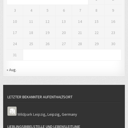
3
4
5
6
7
8
9
10
11
12
13
14
15
16
17
18
19
20
21
22
23
24
25
26
27
28
29
30
31
« Aug.
LETZTER BEKANNTER AUFENTHALTSORT
Wildpark Leipzig
,
Leipzig
,
Germany
LIEBLINGSBIBELSTELLE UND LEBENSLEITLINIE