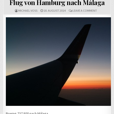
Flug von Hamburg nach Málaga
ON
MICHAEL VOSS
18. AUGUST 2014
LEAVE A COMMENT
FLUG
VON
HAMBURG
NACH
MÁLAGA
Boeing 737 800 nach Málaga