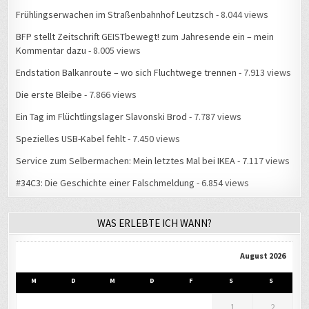
BFP stellt Zeitschrift GEISTbewegt! zum Jahresende ein – mein
Kommentar dazu
- 8.005 views
Endstation Balkanroute – wo sich Fluchtwege trennen
- 7.913 views
Die erste Bleibe
- 7.866 views
Ein Tag im Flüchtlingslager Slavonski Brod
- 7.787 views
Spezielles USB-Kabel fehlt
- 7.450 views
Service zum Selbermachen: Mein letztes Mal bei IKEA
- 7.117 views
#34C3: Die Geschichte einer Falschmeldung
- 6.854 views
WAS ERLEBTE ICH WANN?
August 2026
M
D
M
D
F
S
S
1
2