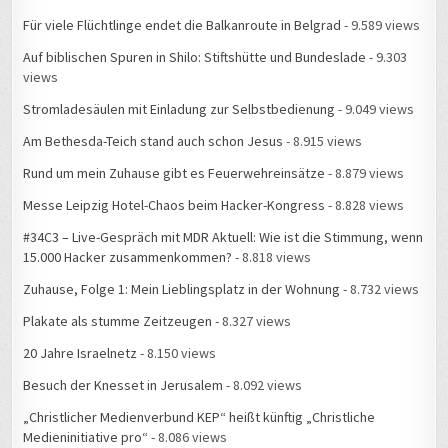
Für viele Flüchtlinge endet die Balkanroute in Belgrad
- 9.589 views
Auf biblischen Spuren in Shilo: Stiftshütte und Bundeslade
- 9.303
views
Stromladesäulen mit Einladung zur Selbstbedienung
- 9.049 views
Am Bethesda-Teich stand auch schon Jesus
- 8.915 views
Rund um mein Zuhause gibt es Feuerwehreinsätze
- 8.879 views
Messe Leipzig Hotel-Chaos beim Hacker-Kongress
- 8.828 views
#34C3 – Live-Gespräch mit MDR Aktuell: Wie ist die Stimmung, wenn
15.000 Hacker zusammenkommen?
- 8.818 views
Zuhause, Folge 1: Mein Lieblingsplatz in der Wohnung
- 8.732 views
Plakate als stumme Zeitzeugen
- 8.327 views
20 Jahre Israelnetz
- 8.150 views
Besuch der Knesset in Jerusalem
- 8.092 views
„Christlicher Medienverbund KEP“ heißt künftig „Christliche
Medieninitiative pro“
- 8.086 views
Frühlingserwachen im Straßenbahnhof Leutzsch
- 8.044 views