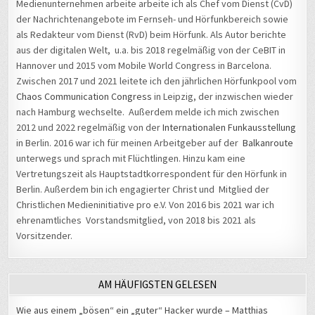
der Nachrichtenangebote im Fernseh- und Hörfunkbereich sowie
als Redakteur vom Dienst (RvD) beim Hörfunk. Als Autor berichte
aus der digitalen Welt, u.a. bis 2018 regelmäßig von der CeBIT in
Hannover und 2015 vom Mobile World Congress in Barcelona.
Zwischen 2017 und 2021 leitete ich den jährlichen Hörfunkpool vom
Chaos Communication Congress
in Leipzig, der inzwischen wieder
nach Hamburg wechselte. Außerdem melde ich mich zwischen
2012 und 2022 regelmäßig von der
Internationalen Funkausstellung
in Berlin. 2016 war ich für meinen Arbeitgeber auf der
Balkanroute
unterwegs und sprach mit Flüchtlingen. Hinzu kam eine
Vertretungszeit als Hauptstadtkorrespondent für den Hörfunk in
Berlin. Außerdem bin ich engagierter Christ und Mitglied der
Christlichen Medieninitiative pro e.V. Von 2016 bis 2021 war ich
ehrenamtliches Vorstandsmitglied, von 2018 bis 2021 als
Vorsitzender.
AM HÄUFIGSTEN GELESEN
Wie aus einem „bösen“ ein „guter“ Hacker wurde – Matthias
Ungethüm hackte bereits die Bundeswehr, die Telekom und die