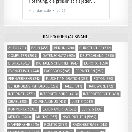
KATEGORIEN (AUSWAHL)
AUTO
(221)
BAHN
(455)
BERLIN
(280)
CHRISTLICHES
(532)
COMPUTER
(2017)
DATENSCHUTZ
(805)
DEUTSCHLAND
(1899)
DIGITAL
(3418)
DIGITALE SICHERHEIT
(845)
EUROPA
(1650)
EVANGELISCH
(244)
FACEBOOK
(245)
FERNSEHEN
(253)
FERNVERKEHR
(242)
FLUCHT / MIGRATION
(239)
FOTOS
(380)
GEHEIMDIENST/SPIONAGE
(227)
HALLE
(317)
HARDWARE
(721)
INTERNET
(2671)
INTERNETHANDEL
(413)
INTERNETRECHT
(483)
ISRAEL
(286)
JOURNALISMUS
(461)
JUSTIZ
(1012)
KOMMENTAR
(313)
LATEINAMERIKA
(523)
LEIPZIG
(397)
MEDIEN
(3203)
MILITÄR
(367)
NACHRICHTEN
(5952)
NAHVERKEHR
(245)
POLITIK
(2797)
RADIOBEITRÄGE
(515)
SOCIAL MEDIA
(809)
SOFTWARE
(1813)
SONSTIGES
(219)