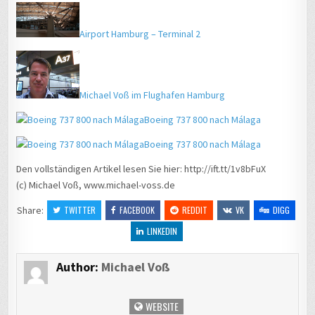
Airport Hamburg – Terminal 2
Michael Voß im Flughafen Hamburg
Boeing 737 800 nach Málaga
Boeing 737 800 nach Málaga
Den vollständigen Artikel lesen Sie hier: http://ift.tt/1v8bFuX
(c) Michael Voß, www.michael-voss.de
Share:
TWITTER
FACEBOOK
REDDIT
VK
DIGG
LINKEDIN
Author:
Michael Voß
WEBSITE