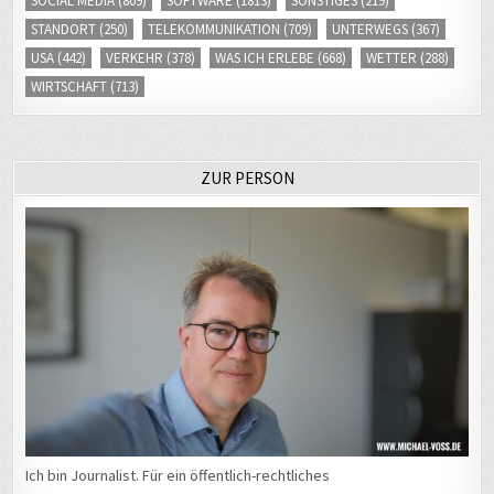
STANDORT
(250)
TELEKOMMUNIKATION
(709)
UNTERWEGS
(367)
USA
(442)
VERKEHR
(378)
WAS ICH ERLEBE
(668)
WETTER
(288)
WIRTSCHAFT
(713)
ZUR PERSON
Ich bin Journalist. Für ein öffentlich-rechtliches
Medienunternehmen arbeite arbeite ich als Chef vom Dienst (CvD)