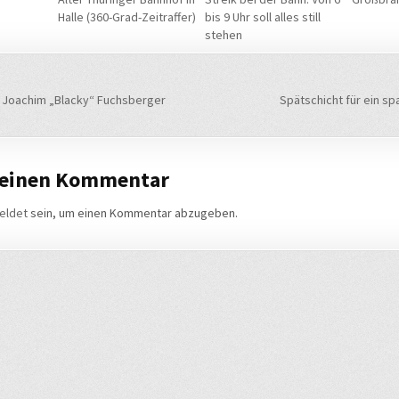
Halle (360-Grad-Zeitraffer)
bis 9 Uhr soll alles still
stehen
navigation
n Joachim „Blacky“ Fuchsberger
Spätschicht für ein 
 einen Kommentar
eldet
sein, um einen Kommentar abzugeben.