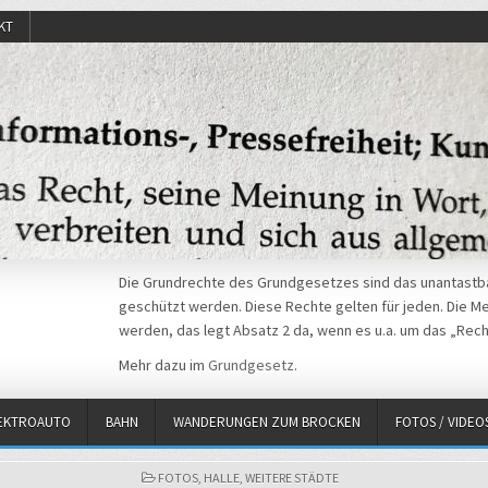
KT
Die Grundrechte des Grundgesetzes sind das unantastba
geschützt werden. Diese Rechte gelten für jeden. Die Mei
werden, das legt Absatz 2 da, wenn es u.a. um das „Rech
Mehr dazu im
Grundgesetz
.
EKTROAUTO
BAHN
WANDERUNGEN ZUM BROCKEN
FOTOS / VIDEO
POSTED
FOTOS
,
HALLE
,
WEITERE STÄDTE