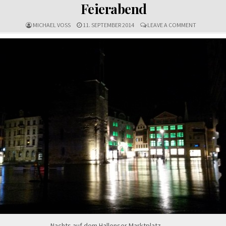
IN
Feierabend
ON
MICHAEL VOSS
11. SEPTEMBER 2014
LEAVE A COMMENT
FEIERABEN
Nachts auf dem Hallenser Marktplatz