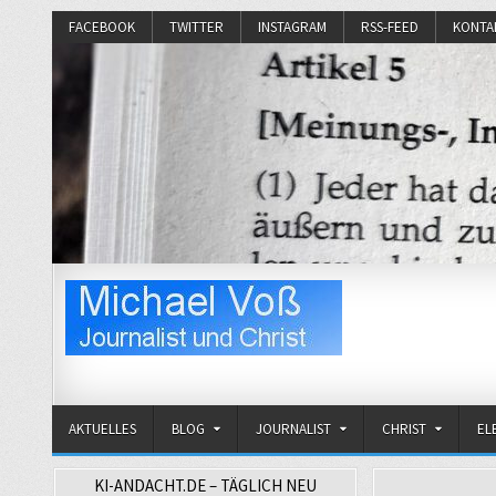
FACEBOOK
TWITTER
INSTAGRAM
RSS-FEED
KONTA
Michael Voß
Journalist und Christ
AKTUELLES
BLOG
JOURNALIST
CHRIST
EL
KI-ANDACHT.DE – TÄGLICH NEU