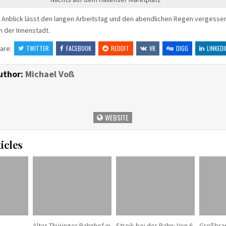
r Anblick lässt den langen Arbeitstag und den abendlichen Regen vergessen
 der Innenstadt.
are:
TWITTER
FACEBOOK
REDDIT
VK
DIGG
LINKEDI
uthor:
Michael Voß
WEBSITE
icles
s
Alter Thüringer Bahnhof in
Streik bei der Bahn: Von 6
Großbran