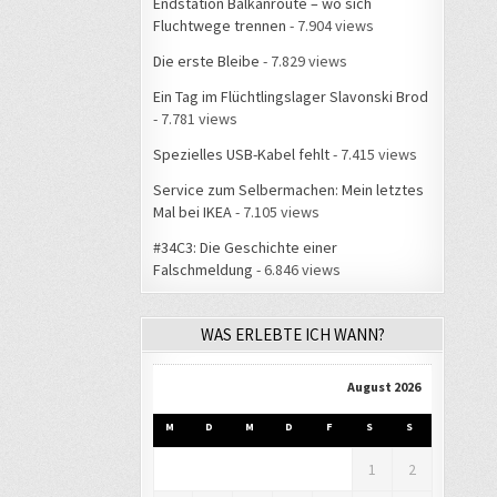
Endstation Balkanroute – wo sich
Fluchtwege trennen
- 7.904 views
Die erste Bleibe
- 7.829 views
Ein Tag im Flüchtlingslager Slavonski Brod
- 7.781 views
Spezielles USB-Kabel fehlt
- 7.415 views
Service zum Selbermachen: Mein letztes
Mal bei IKEA
- 7.105 views
#34C3: Die Geschichte einer
Falschmeldung
- 6.846 views
WAS ERLEBTE ICH WANN?
August 2026
M
D
M
D
F
S
S
1
2