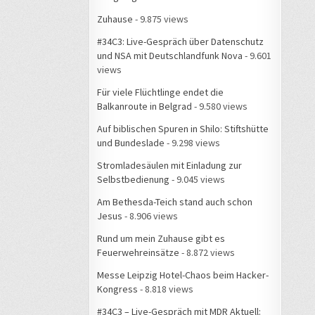
Zuhause
- 9.875 views
#34C3: Live-Gespräch über Datenschutz
und NSA mit Deutschlandfunk Nova
- 9.601
views
Für viele Flüchtlinge endet die
Balkanroute in Belgrad
- 9.580 views
Auf biblischen Spuren in Shilo: Stiftshütte
und Bundeslade
- 9.298 views
Stromladesäulen mit Einladung zur
Selbstbedienung
- 9.045 views
Am Bethesda-Teich stand auch schon
Jesus
- 8.906 views
Rund um mein Zuhause gibt es
Feuerwehreinsätze
- 8.872 views
Messe Leipzig Hotel-Chaos beim Hacker-
Kongress
- 8.818 views
#34C3 – Live-Gespräch mit MDR Aktuell: