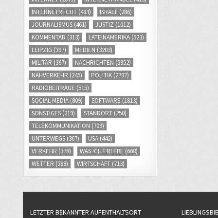
INTERNETRECHT
(483)
ISRAEL
(286)
JOURNALISMUS
(461)
JUSTIZ
(1012)
KOMMENTAR
(313)
LATEINAMERIKA
(523)
LEIPZIG
(397)
MEDIEN
(3203)
MILITÄR
(367)
NACHRICHTEN
(5952)
NAHVERKEHR
(245)
POLITIK
(2797)
RADIOBEITRÄGE
(515)
SOCIAL MEDIA
(809)
SOFTWARE
(1813)
SONSTIGES
(219)
STANDORT
(250)
TELEKOMMUNIKATION
(709)
UNTERWEGS
(367)
USA
(442)
VERKEHR
(378)
WAS ICH ERLEBE
(668)
WETTER
(288)
WIRTSCHAFT
(713)
LETZTER BEKANNTER AUFENTHALTSORT
LIEBLINGSBI