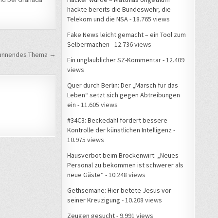
hackte bereits die Bundeswehr, die
Telekom und die NSA
- 18.765 views
Fake News leicht gemacht – ein Tool zum
Selbermachen
- 12.736 views
spannendes Thema →
Ein unglaublicher SZ-Kommentar
- 12.409
views
Quer durch Berlin: Der „Marsch für das
Leben“ setzt sich gegen Abtreibungen
ein
- 11.605 views
#34C3: Beckedahl fordert bessere
Kontrolle der künstlichen Intelligenz
-
10.975 views
Hausverbot beim Brockenwirt: „Neues
Personal zu bekommen ist schwerer als
neue Gäste“
- 10.248 views
Gethsemane: Hier betete Jesus vor
seiner Kreuzigung
- 10.208 views
Zeugen gesucht
- 9.991 views