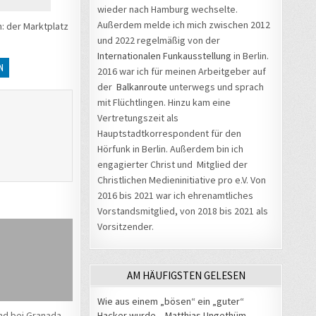
wieder nach Hamburg wechselte.
Außerdem melde ich mich zwischen 2012
: der Marktplatz
und 2022 regelmäßig von der
Internationalen Funkausstellung
in Berlin.
N
2016 war ich für meinen Arbeitgeber auf
der
Balkanroute
unterwegs und sprach
mit Flüchtlingen. Hinzu kam eine
Vertretungszeit als
Hauptstadtkorrespondent für den
Hörfunk in Berlin. Außerdem bin ich
engagierter Christ und Mitglied der
Christlichen Medieninitiative pro e.V. Von
2016 bis 2021 war ich ehrenamtliches
Vorstandsmitglied, von 2018 bis 2021 als
Vorsitzender.
AM HÄUFIGSTEN GELESEN
Wie aus einem „bösen“ ein „guter“
Hacker wurde – Matthias Ungethüm
d bei Granada