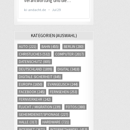
KATEGORIEN (AUSWAHL)
AUTO
(221)
BAHN
(455)
BERLIN
(280)
CHRISTLICHES
(532)
COMPUTER
(2017)
DATENSCHUTZ
(805)
DEUTSCHLAND
(1899)
DIGITAL
(3418)
DIGITALE SICHERHEIT
(845)
EUROPA
(1650)
EVANGELISCH
(244)
FACEBOOK
(245)
FERNSEHEN
(253)
FERNVERKEHR
(242)
FLUCHT / MIGRATION
(239)
FOTOS
(380)
GEHEIMDIENST/SPIONAGE
(227)
HALLE
(317)
HARDWARE
(721)
INTERNET
(2671)
INTERNETHANDEL
(413)