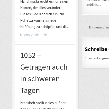
natürlich….
Beitrags
← In Erinnerung a
Schreibe
Du musst
angem