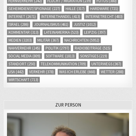
FERNVERKEHR
(242)
FLUCHT / MIGRATION
(239)
FOTOS
(380)
GEHEIMDIENST/SPIONAGE
(227)
HALLE
(317)
HARDWARE
(721)
INTERNET
(2671)
INTERNETHANDEL
(413)
INTERNETRECHT
(483)
ISRAEL
(286)
JOURNALISMUS
(461)
JUSTIZ
(1012)
KOMMENTAR
(313)
LATEINAMERIKA
(523)
LEIPZIG
(397)
MEDIEN
(3203)
MILITÄR
(367)
NACHRICHTEN
(5952)
NAHVERKEHR
(245)
POLITIK
(2797)
RADIOBEITRÄGE
(515)
SOCIAL MEDIA
(809)
SOFTWARE
(1813)
SONSTIGES
(219)
STANDORT
(250)
TELEKOMMUNIKATION
(709)
UNTERWEGS
(367)
USA
(442)
VERKEHR
(378)
WAS ICH ERLEBE
(668)
WETTER
(288)
WIRTSCHAFT
(713)
ZUR PERSON