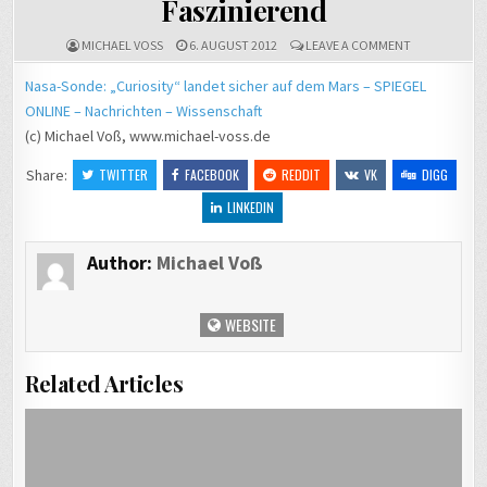
Faszinierend
ON
MICHAEL VOSS
6. AUGUST 2012
LEAVE A COMMENT
FASZINIEREN
Nasa-Sonde: „Curiosity“ landet sicher auf dem Mars – SPIEGEL
ONLINE – Nachrichten – Wissenschaft
(c) Michael Voß, www.michael-voss.de
Share:
TWITTER
FACEBOOK
REDDIT
VK
DIGG
LINKEDIN
Author:
Michael Voß
WEBSITE
Related Articles