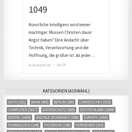
KATEGORIEN (AUSWAHL)
AUTO
(221)
BAHN
(455)
BERLIN
(280)
CHRISTLICHES
(532)
COMPUTER
(2017)
DATENSCHUTZ
(805)
DEUTSCHLAND
(1899)
DIGITAL
(3418)
DIGITALE SICHERHEIT
(845)
EUROPA
(1650)
EVANGELISCH
(244)
FACEBOOK
(245)
FERNSEHEN
(253)