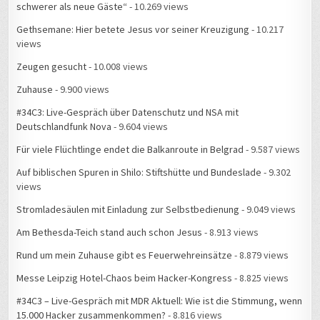
schwerer als neue Gäste“
- 10.269 views
Gethsemane: Hier betete Jesus vor seiner Kreuzigung
- 10.217
views
Zeugen gesucht
- 10.008 views
Zuhause
- 9.900 views
#34C3: Live-Gespräch über Datenschutz und NSA mit
Deutschlandfunk Nova
- 9.604 views
Für viele Flüchtlinge endet die Balkanroute in Belgrad
- 9.587 views
Auf biblischen Spuren in Shilo: Stiftshütte und Bundeslade
- 9.302
views
Stromladesäulen mit Einladung zur Selbstbedienung
- 9.049 views
Am Bethesda-Teich stand auch schon Jesus
- 8.913 views
Rund um mein Zuhause gibt es Feuerwehreinsätze
- 8.879 views
Messe Leipzig Hotel-Chaos beim Hacker-Kongress
- 8.825 views
#34C3 – Live-Gespräch mit MDR Aktuell: Wie ist die Stimmung, wenn
15.000 Hacker zusammenkommen?
- 8.816 views