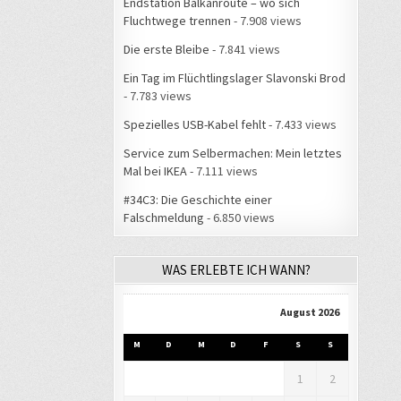
Endstation Balkanroute – wo sich
Fluchtwege trennen
- 7.908 views
Die erste Bleibe
- 7.841 views
Ein Tag im Flüchtlingslager Slavonski Brod
- 7.783 views
Spezielles USB-Kabel fehlt
- 7.433 views
Service zum Selbermachen: Mein letztes
Mal bei IKEA
- 7.111 views
#34C3: Die Geschichte einer
Falschmeldung
- 6.850 views
WAS ERLEBTE ICH WANN?
August 2026
M
D
M
D
F
S
S
1
2