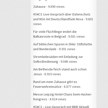
Zuhause
- 9.890 views
#34C3: Live-Gespräch über Datenschutz
und NSA mit Deutschlandfunk Nova
- 9.602
views
Für viele Flüchtlinge endet die
Balkanroute in Belgrad
- 9.581 views
Auf biblischen Spuren in Shilo: Stiftshütte
und Bundeslade
- 9.301 views
Stromladesäulen mit Einladung zur
Selbstbedienung
- 9.048 views
Am Bethesda-Teich stand auch schon
Jesus
- 8.910 views
Rund um mein Zuhause gibt es
Feuerwehreinsätze
- 8.877 views
Messe Leipzig Hotel-Chaos beim Hacker-
Kongress
- 8.824 views
#34C3 – Live-Gespräch mit MDR Aktuell: