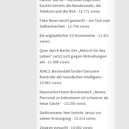
hackte bereits die Bundeswehr, die
Telekom und die NSA
- 18.771 views
Fake News leicht gemacht – ein Tool zum
Selbermachen
- 12.736 views
Ein unglaublicher SZ-Kommentar
- 12.411
views
Quer durch Berlin: Der „Marsch für das
Leben“ setzt sich gegen Abtreibungen
ein
- 11.608 views
#34C3: Beckedahl fordert bessere
Kontrolle der künstlichen Intelligenz
-
10.982 views
Hausverbot beim Brockenwirt: „Neues
Personal zu bekommen ist schwerer als
neue Gäste“
- 10.258 views
Gethsemane: Hier betete Jesus vor
seiner Kreuzigung
- 10.214 views
Zeugen gesucht
- 10.002 views