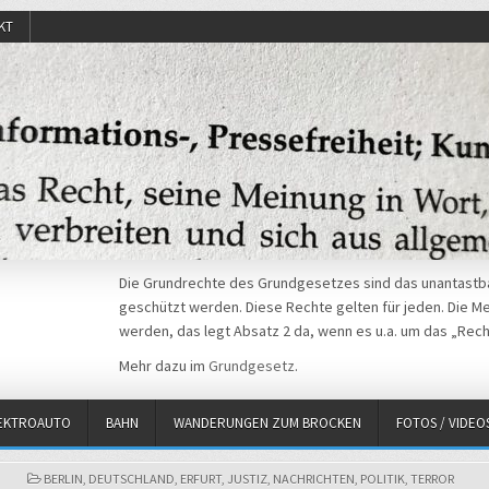
KT
Die Grundrechte des Grundgesetzes sind das unantastba
geschützt werden. Diese Rechte gelten für jeden. Die Mei
werden, das legt Absatz 2 da, wenn es u.a. um das „Rech
Mehr dazu im
Grundgesetz
.
EKTROAUTO
BAHN
WANDERUNGEN ZUM BROCKEN
FOTOS / VIDEO
POSTED
BERLIN
,
DEUTSCHLAND
,
ERFURT
,
JUSTIZ
,
NACHRICHTEN
,
POLITIK
,
TERROR