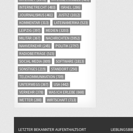
INTERNETRECHT
(483)
ISRAEL
(286)
JOURNALISMUS
(461)
JUSTIZ
(1012)
KOMMENTAR
(313)
LATEINAMERIKA
(523)
LEIPZIG
(397)
MEDIEN
(3203)
MILITÄR
(367)
NACHRICHTEN
(5952)
NAHVERKEHR
(245)
POLITIK
(2797)
RADIOBEITRÄGE
(515)
SOCIAL MEDIA
(809)
SOFTWARE
(1813)
SONSTIGES
(219)
STANDORT
(250)
TELEKOMMUNIKATION
(709)
UNTERWEGS
(367)
USA
(442)
VERKEHR
(378)
WAS ICH ERLEBE
(668)
WETTER
(288)
WIRTSCHAFT
(713)
LETZTER BEKANNTER AUFENTHALTSORT
LIEBLINGSBI