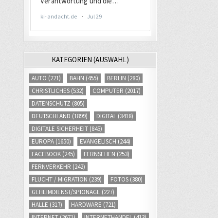
KATEGORIEN (AUSWAHL)
AUTO
(221)
BAHN
(455)
BERLIN
(280)
CHRISTLICHES
(532)
COMPUTER
(2017)
DATENSCHUTZ
(805)
DEUTSCHLAND
(1899)
DIGITAL
(3418)
DIGITALE SICHERHEIT
(845)
EUROPA
(1650)
EVANGELISCH
(244)
FACEBOOK
(245)
FERNSEHEN
(253)
FERNVERKEHR
(242)
FLUCHT / MIGRATION
(239)
FOTOS
(380)
GEHEIMDIENST/SPIONAGE
(227)
HALLE
(317)
HARDWARE
(721)
INTERNET
(2671)
INTERNETHANDEL
(413)