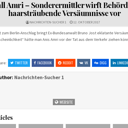
IN
ll Amri – Sonderermittler wirft Behör
haarsträubende Versäumnisse vor
NACHRICHTEN-SUCHER 1
12. OKTOBER 2017
t zum Berlin-Anschlag bringt Ex-Bundesanwalt Bruno Jost eklatante Versäum
cheinlichkeit“ hätte man Anis Amri vor der Tat aus dem Verkehr ziehen kön
are:
TWITTER
FACEBOOK
REDDIT
VK
DIGG
LINKEDI
uthor:
Nachrichten-Sucher 1
WEBSITE
icles