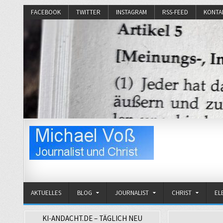
FACEBOOK
TWITTER
INSTAGRAM
RSS-FEED
KONTA
Michael Voß
Journalist und Christ
AKTUELLES
BLOG
JOURNALIST
CHRIST
EL
KI-ANDACHT.DE – TÄGLICH NEU