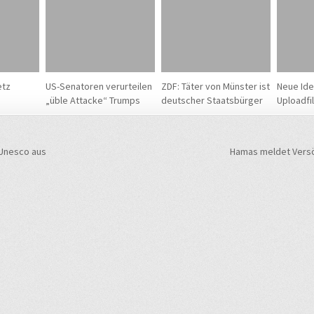
etz
US-Senatoren verurteilen
ZDF: Täter von Münster ist
Neue Id
„üble Attacke“ Trumps
deutscher Staatsbürger
Uploadfi
navigation
Unesco aus
Hamas meldet Vers