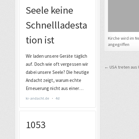
Kirche wird im N
angegriffen
Beitrags
← USA treten aus 