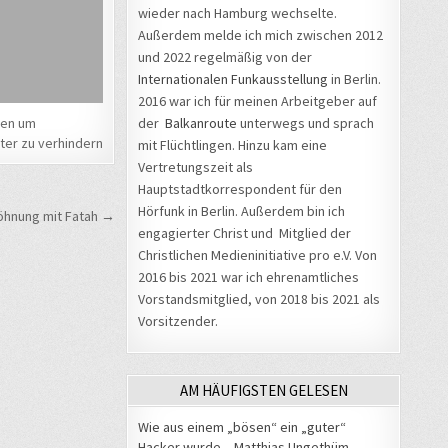
wieder nach Hamburg wechselte.
Außerdem melde ich mich zwischen 2012
und 2022 regelmäßig von der
Internationalen Funkausstellung
in Berlin.
2016 war ich für meinen Arbeitgeber auf
der
Balkanroute
unterwegs und sprach
een um
lter zu verhindern
mit Flüchtlingen. Hinzu kam eine
Vertretungszeit als
Hauptstadtkorrespondent für den
Hörfunk in Berlin. Außerdem bin ich
öhnung mit Fatah →
engagierter Christ und Mitglied der
Christlichen Medieninitiative pro e.V. Von
2016 bis 2021 war ich ehrenamtliches
Vorstandsmitglied, von 2018 bis 2021 als
Vorsitzender.
AM HÄUFIGSTEN GELESEN
Wie aus einem „bösen“ ein „guter“
Hacker wurde – Matthias Ungethüm