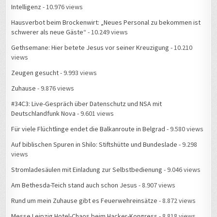
Intelligenz
- 10.976 views
Hausverbot beim Brockenwirt: „Neues Personal zu bekommen ist
schwerer als neue Gäste“
- 10.249 views
Gethsemane: Hier betete Jesus vor seiner Kreuzigung
- 10.210
views
Zeugen gesucht
- 9.993 views
Zuhause
- 9.876 views
#34C3: Live-Gespräch über Datenschutz und NSA mit
Deutschlandfunk Nova
- 9.601 views
Für viele Flüchtlinge endet die Balkanroute in Belgrad
- 9.580 views
Auf biblischen Spuren in Shilo: Stiftshütte und Bundeslade
- 9.298
views
Stromladesäulen mit Einladung zur Selbstbedienung
- 9.046 views
Am Bethesda-Teich stand auch schon Jesus
- 8.907 views
Rund um mein Zuhause gibt es Feuerwehreinsätze
- 8.872 views
Messe Leipzig Hotel-Chaos beim Hacker-Kongress
- 8.818 views