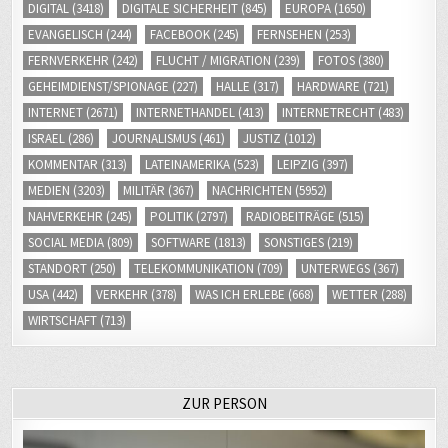
DIGITAL
(3418)
DIGITALE SICHERHEIT
(845)
EUROPA
(1650)
EVANGELISCH
(244)
FACEBOOK
(245)
FERNSEHEN
(253)
FERNVERKEHR
(242)
FLUCHT / MIGRATION
(239)
FOTOS
(380)
GEHEIMDIENST/SPIONAGE
(227)
HALLE
(317)
HARDWARE
(721)
INTERNET
(2671)
INTERNETHANDEL
(413)
INTERNETRECHT
(483)
ISRAEL
(286)
JOURNALISMUS
(461)
JUSTIZ
(1012)
KOMMENTAR
(313)
LATEINAMERIKA
(523)
LEIPZIG
(397)
MEDIEN
(3203)
MILITÄR
(367)
NACHRICHTEN
(5952)
NAHVERKEHR
(245)
POLITIK
(2797)
RADIOBEITRÄGE
(515)
SOCIAL MEDIA
(809)
SOFTWARE
(1813)
SONSTIGES
(219)
STANDORT
(250)
TELEKOMMUNIKATION
(709)
UNTERWEGS
(367)
USA
(442)
VERKEHR
(378)
WAS ICH ERLEBE
(668)
WETTER
(288)
WIRTSCHAFT
(713)
ZUR PERSON