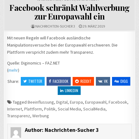
Facebook schränkt Wahlwerbung
zur Europawahl ein
NACHRICHTEN-SUCHER 3
29. MÄRZ 2019
Mit neuen Regeln will Facebook ausländische
Manipulationsversuche bei der Europawahl erschweren. Die
Plattform verspricht zudem mehr Transparenz.
Quelle: Diginomics – FAZ.NET
(
mehr
)
Share:
TWITTER
FACEBOOK
REDDIT
VK
DIGG
LINKEDIN
Tagged
Beeinflussung
,
Digital
,
Europa
,
Europawahl
,
Facebook
,
Internet
,
Plattform
,
Politik
,
Social Media
,
SocialMedia
,
Transparenz
,
Werbung
Author:
Nachrichten-Sucher 3