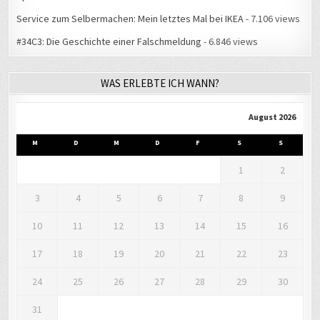
Service zum Selbermachen: Mein letztes Mal bei IKEA
- 7.106 views
#34C3: Die Geschichte einer Falschmeldung
- 6.846 views
WAS ERLEBTE ICH WANN?
August 2026
M
D
M
D
F
S
S
1
2
3
4
5
6
7
8
9
10
11
12
13
14
15
16
17
18
19
20
21
22
23
24
25
26
27
28
29
30
31