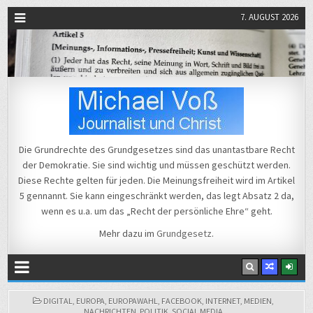
7. AUGUST 2026
Michael Voß
Journalist und Christ
Die Grundrechte des Grundgesetzes sind das unantastbare Recht
der Demokratie. Sie sind wichtig und müssen geschützt werden.
Diese Rechte gelten für jeden. Die Meinungsfreiheit wird im Artikel
5 gennannt. Sie kann eingeschränkt werden, das legt Absatz 2 da,
wenn es u.a. um das „Recht der persönliche Ehre“ geht.
Mehr dazu im
Grundgesetz
.
POSTED
DIGITAL
,
EUROPA
,
EUROPAWAHL
,
FACEBOOK
,
INTERNET
,
MEDIEN
,
IN
NACHRICHTEN
,
POLITIK
,
SOCIAL MEDIA