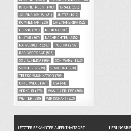
INTERNETRECHT
(483)
ISRAEL
(286)
JOURNALISMUS
(461)
JUSTIZ
(1012)
KOMMENTAR
(313)
LATEINAMERIKA
(523)
LEIPZIG
(397)
MEDIEN
(3203)
MILITÄR
(367)
NACHRICHTEN
(5952)
NAHVERKEHR
(245)
POLITIK
(2797)
RADIOBEITRÄGE
(515)
SOCIAL MEDIA
(809)
SOFTWARE
(1813)
SONSTIGES
(219)
STANDORT
(250)
TELEKOMMUNIKATION
(709)
UNTERWEGS
(367)
USA
(442)
VERKEHR
(378)
WAS ICH ERLEBE
(668)
WETTER
(288)
WIRTSCHAFT
(713)
LETZTER BEKANNTER AUFENTHALTSORT
LIEBLINGSBI