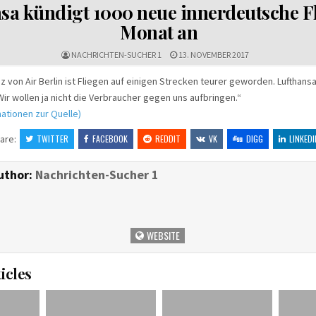
IN
sa kündigt 1000 neue innerdeutsche F
Monat an
NACHRICHTEN-SUCHER 1
13. NOVEMBER 2017
nz von Air Berlin ist Fliegen auf einigen Strecken teurer geworden. Lufthans
Wir wollen ja nicht die Verbraucher gegen uns aufbringen.“
ationen zur Quelle)
are:
TWITTER
FACEBOOK
REDDIT
VK
DIGG
LINKEDI
uthor:
Nachrichten-Sucher 1
WEBSITE
icles