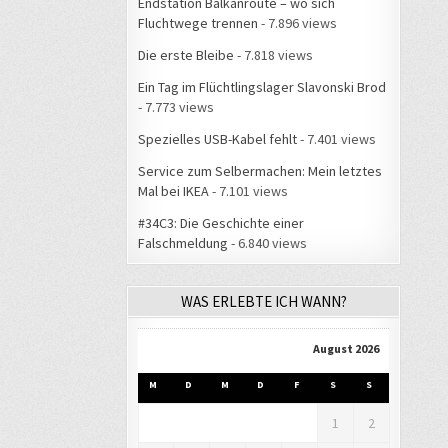
Endstation Balkanroute – wo sich
Fluchtwege trennen
- 7.896 views
Die erste Bleibe
- 7.818 views
Ein Tag im Flüchtlingslager Slavonski Brod
- 7.773 views
Spezielles USB-Kabel fehlt
- 7.401 views
Service zum Selbermachen: Mein letztes
Mal bei IKEA
- 7.101 views
#34C3: Die Geschichte einer
Falschmeldung
- 6.840 views
WAS ERLEBTE ICH WANN?
August 2026
M
D
M
D
F
S
S
1
2