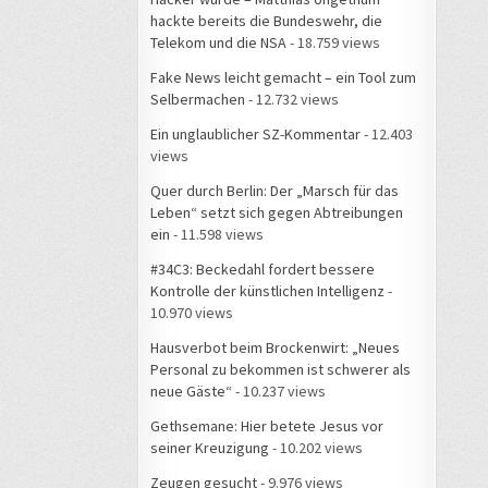
hackte bereits die Bundeswehr, die
Telekom und die NSA
- 18.759 views
Fake News leicht gemacht – ein Tool zum
Selbermachen
- 12.732 views
Ein unglaublicher SZ-Kommentar
- 12.403
views
Quer durch Berlin: Der „Marsch für das
Leben“ setzt sich gegen Abtreibungen
ein
- 11.598 views
#34C3: Beckedahl fordert bessere
Kontrolle der künstlichen Intelligenz
-
10.970 views
Hausverbot beim Brockenwirt: „Neues
Personal zu bekommen ist schwerer als
neue Gäste“
- 10.237 views
Gethsemane: Hier betete Jesus vor
seiner Kreuzigung
- 10.202 views
Zeugen gesucht
- 9.976 views