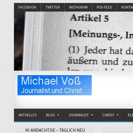
FACEBOOK
TWITTER
INSTAGRAM
RSS-FEED
KONTA
Michael Voß
Journalist und Christ
AKTUELLES
BLOG
JOURNALIST
CHRIST
EL
KI-ANDACHT.DE – TÄGLICH NEU