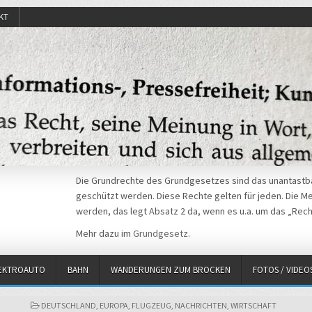
KT
Die Grundrechte des Grundgesetzes sind das unantastba
geschützt werden. Diese Rechte gelten für jeden. Die Mei
werden, das legt Absatz 2 da, wenn es u.a. um das „Rech
Mehr dazu im
Grundgesetz
.
EKTROAUTO
BAHN
WANDERUNGEN ZUM BROCKEN
FOTOS / VIDEO
POSTED
DEUTSCHLAND
,
EUROPA
,
FLUGZEUG
,
NACHRICHTEN
,
WIRTSCHAFT