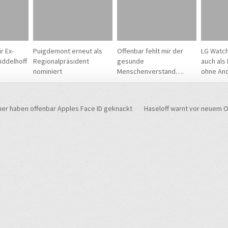
r Ex-
Puigdemont erneut als
Offenbar fehlt mir der
LG Watch
iddelhoff
Regionalpräsident
gesunde
auch als 
nominiert
Menschenverstand….
ohne And
navigation
her haben offenbar Apples Face ID geknackt
Haseloff warnt vor neuem 