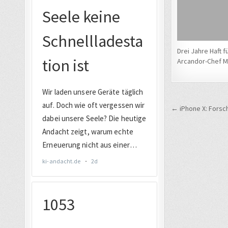
Drei Jahre Haft fü
Arcandor-Chef M
Beitrags
← iPhone X: Forsc