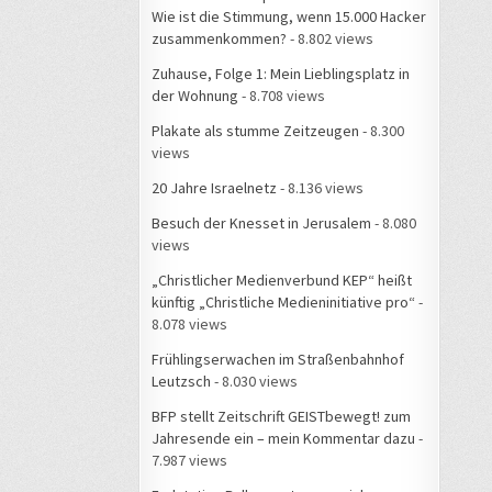
Wie ist die Stimmung, wenn 15.000 Hacker
zusammenkommen?
- 8.802 views
Zuhause, Folge 1: Mein Lieblingsplatz in
der Wohnung
- 8.708 views
Plakate als stumme Zeitzeugen
- 8.300
views
20 Jahre Israelnetz
- 8.136 views
Besuch der Knesset in Jerusalem
- 8.080
views
„Christlicher Medienverbund KEP“ heißt
künftig „Christliche Medieninitiative pro“
-
8.078 views
Frühlingserwachen im Straßenbahnhof
Leutzsch
- 8.030 views
BFP stellt Zeitschrift GEISTbewegt! zum
Jahresende ein – mein Kommentar dazu
-
7.987 views