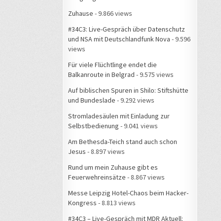
Zuhause
- 9.866 views
#34C3: Live-Gespräch über Datenschutz
und NSA mit Deutschlandfunk Nova
- 9.596
views
Für viele Flüchtlinge endet die
Balkanroute in Belgrad
- 9.575 views
Auf biblischen Spuren in Shilo: Stiftshütte
und Bundeslade
- 9.292 views
Stromladesäulen mit Einladung zur
Selbstbedienung
- 9.041 views
Am Bethesda-Teich stand auch schon
Jesus
- 8.897 views
Rund um mein Zuhause gibt es
Feuerwehreinsätze
- 8.867 views
Messe Leipzig Hotel-Chaos beim Hacker-
Kongress
- 8.813 views
#34C3 – Live-Gespräch mit MDR Aktuell: