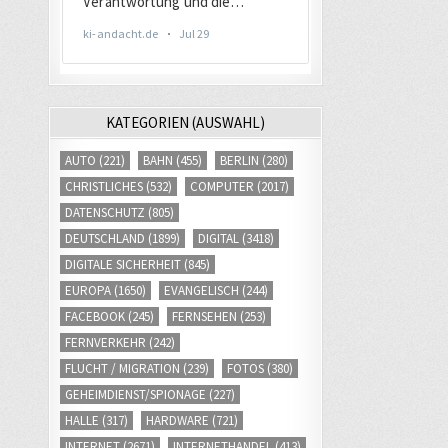
KATEGORIEN (AUSWAHL)
AUTO
(221)
BAHN
(455)
BERLIN
(280)
CHRISTLICHES
(532)
COMPUTER
(2017)
DATENSCHUTZ
(805)
DEUTSCHLAND
(1899)
DIGITAL
(3418)
DIGITALE SICHERHEIT
(845)
EUROPA
(1650)
EVANGELISCH
(244)
FACEBOOK
(245)
FERNSEHEN
(253)
FERNVERKEHR
(242)
FLUCHT / MIGRATION
(239)
FOTOS
(380)
GEHEIMDIENST/SPIONAGE
(227)
HALLE
(317)
HARDWARE
(721)
INTERNET
(2671)
INTERNETHANDEL
(413)