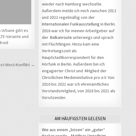
wieder nach Hamburg wechselte.
Außerdem melde ich mich zwischen 2012
und 2022 regelmäßig von der
Internationalen Funkausstellung
in Berlin.
 Urbane gibt es
2016 war ich für meinen Arbeitgeber auf
LTE-Variante und
der
Balkanroute
unterwegs und sprach
roid
mit Flüchtlingen. Hinzu kam eine
Vertretungszeit als
Hauptstadtkorrespondent für den
Hörfunk in Berlin. Außerdem bin ich
Ost-West-Konflikt →
engagierter Christ und Mitglied der
Christlichen Medieninitiative pro e.V. Von
2016 bis 2021 war ich ehrenamtliches
Vorstandsmitglied, von 2018 bis 2021 als
Vorsitzender.
AM HÄUFIGSTEN GELESEN
Wie aus einem „bösen“ ein „guter“
Hacker wurde – Matthias Ungethüm